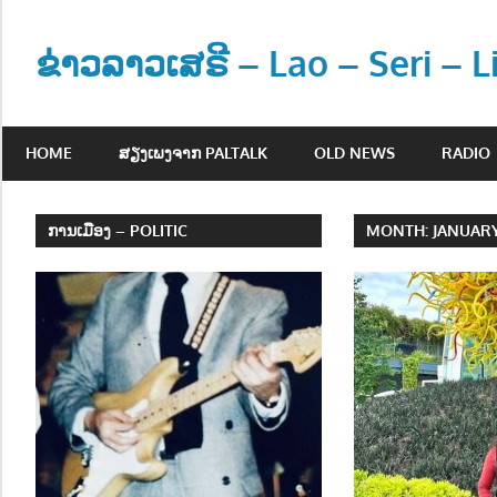
Skip
to
ຂ່າວລາວເສຣີ – Lao – Seri – 
content
ຂ່
າ
HOME
ສຽງເພງຈາກ PALTALK
OLD NEWS
RADIO
ວ
ແ
ລ
ການເມືອງ – POLITIC
MONTH:
JANUARY
ະ
ຂໍ້
ມູ
ນ
ຂ່
າ
ວ
ສ
າ