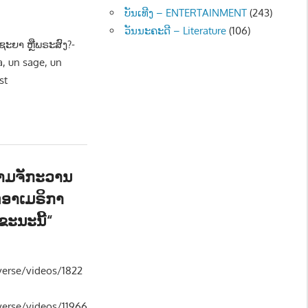
ບັນເທີງ – ENTERTAINMENT
(243)
 NEWS
ວັນນະຄະດີ – Literature
(106)
ດຊະຍາ ຫຼືພຣະສົງ?-
a, un sage, un
st
ງາມຈັກະວານ
ັດອາເມຣິກາ
ຂະນະນີ້“
 NEWS
,
ສັງຄົມ - SOCIETY
erse/videos/1822
erse/videos/11966