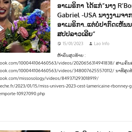
ອາເມຣິກາ ໄດ້ແກ່”ນາງ R’B
Gabriel -USA ນາງງາມຈາ
ອາເມຣິກາ..ແຕ່ບໍ່ປາກົດເຫັນ
ສປປລາວເລີຍ”
15/01/2023
Lao Info
ຂ່າວ -
ຫ້າຄົນສຸດທ້າຍ :
book.com/100044106460563/videos/2020656314941838/ ສາມຄົນສ
book.com/100044106460563/videos/3480076255570112/ ນາທີສຸດທ້
book.com/missosology/videos/849371293018919/
che.fr/2023/01/15/miss-univers-2023-cest-lamericaine-rbonney-ga
lemporte-10927090.php