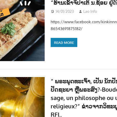
“ຮ້ານເຂົ້າຈີ່ປາເຕ້ ນ.ຊ້ອຍ ຢູ
14/01/2023
Lao Info
ສັງຄົມ
https://www.facebook.com/kinkinn
86543691875182/
READ MORE
“ ພຣະພຸດທະເຈົ້າ, ເປັນ ນັກປ
ປັດຊະຍາ ຫຼືພຣະສົງ?-Boud
sage, un philosophe ou 
religieux?“ ຂ່າວຈາກວິທະຍຸ
RFI..