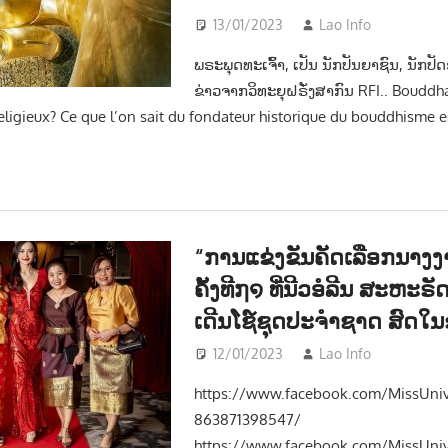
13/01/2023
Lao Info
ຂ່າວ -
ພຣະພຸດທະເຈົ້າ, ເປັນ ນັກປັນຍາຊົນ, ນັກປັ
ຂ່າວຈາກວິທະຍຸຝຣັ່ງສາກົນ RFI.. Bouddh
eligieux? Ce que l’on sait du fondateur historique du bouddhisme e
“ການແຂ່ງຂັນຄັດເລືອກນາງ
ຄັ້ງທີ໗໑ ທີ່ນີວອໍລີນ ສະຫະຣ
ເດີນໂຊ໌ຊຸດປະຈຳຊາດ ສົດໃນ
12/01/2023
Lao Info
ຂ່າວ -
https://www.facebook.com/MissUniv
863871398547/
https://www.facebook.com/MissUniv