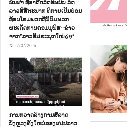
ພັນສາ ທີ່ອາດີດວັດອົພຍົບ ວັດ
ລາວສີສັຕະນາກ ທີກາຍເປັນບ່ອນ
ທ້ອນໂຣມພວກທີນິຍົມພວກ
ຜະເດັດການຄອມມຸນີສ~ຂ່າວ
ຈາກ”ລາວອິສຣະຍຸກໃໝ່໒໑”
27/07/2026
ການກວາດລ້າງການສໍ້ລາດ
ບັງຫຼວງຄັ້ງໃຫຍ່ຂອງສປປລາວ