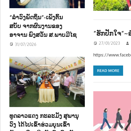
ນ
“ລຳວົງພັດຖິ່ນ“-ເພັງຕົ້ນ
ສບັບ ຈາກຜົນງານຂອງ
“ຮັກປັກໃຈ“~ອ
ອາຈານ ພົງສວັນ ສ.ພາບມີໄຊ
27/01/2023
31/07/2026
https://www.face
READ MORE
ທູດລາວແດງ ກະລະມັງ ສຸພານຸ
ວົງ ໄດ້ໄປເຂົ້າຮ່ວມບຸນເຂົ້າ