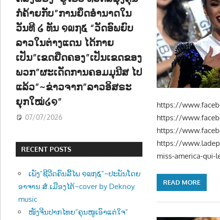
ກໍຄ້າຍກັບ”ການຍຶດອຳນາດໃນ
ວັນທີ ໒ ທັນ ໑໙໗໕ “ວັດອົພຍົບ
ລາວໃນຕ່າງແດນ ໄດ້ກາຍ
ເປັນ”ເຂດຍືດຄອງ”ເປັນເຂດຂອງ
ພວກ”ຜະເດັດການຄອມມຸນີສ ໄປ
ແລ້ວ”~ຂ່າວຈາກ”ລາວອິສຣະ
ຍຸກໃໝ່໒໑”
https://www.face
07/07/2026
https://www.face
https://www.face
https://www.ladepe
RECENT POSTS
miss-america-qui-
ເພັງ”ຊີວີດຄົນລີ້ໄພ ໑໙໗໕”~ປະພັນໂດຍ
READ MORE
ອາຈານ ສໍ.ເມືອງໄຕ້~cover by Deknoy
music
ໜັງຈີນປາກໄທຍ”ຄຸນໜູເອົາແຕ່ໃຈ”