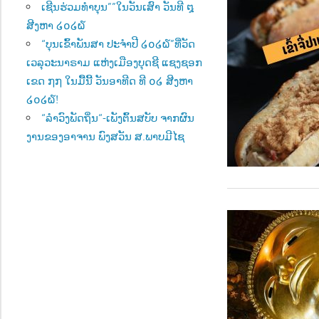
ເຊີນຮ່ວມທຳບຸນ””ໃນວັນເສົາ ວັນທີ ໘
ສີງຫາ ໒໐໒໖
“ບຸນເຂົ້າພັນສາ ປະຈຳປີ ໒໐໒໖”ທີ່ວັດ
ເວລຸວະນາຣາມ ແຫ່ງເມືອງບຸດຊີ ແຊງຊອກ
ເຂດ ໗໗ ໃນມື້ນີ້ ວັນອາທີດ ທີ ໐໒ ສີງຫາ
໒໐໒໖!
“ລຳວົງພັດຖິ່ນ“-ເພັງຕົ້ນສບັບ ຈາກຜົນ
ງານຂອງອາຈານ ພົງສວັນ ສ.ພາບມີໄຊ