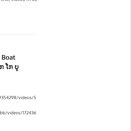
 Boat
ກ ໂກ ບູ
 - SOCIETY
79354298/videos/5
abb/videos/172436