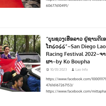
60677610491/
“ບຸນຊວງເຮືອລາວ ຢູ່ຊານດີເອ
ໂກ໒໐໒໒”~San Diego Lao
Racing Festival 2022~ຈາ
ຜາ~by Ko Boupha
10/01/2023
Lao Info
ສັງຄົມ
https://www.facebook.com/1000111
47616167267153/
https://www.facebook.com/mittaph