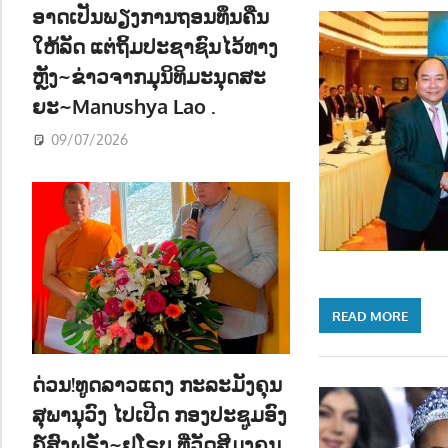
ອາດເປັນພຽງການຖອນທຶນຄືນ
ໃຫ້ລັດ ແຕ່ຖິ້ມປະຊາຊົນໄວ້ທາງ
ຫຼັງ~ຂ່າວຈາກມຸນິທິມະນຸດສະ
ຍະ~Manushya Lao .
09/07/2026
READ MORE
ດ່ວນ!ທູດລາວແດງ ກະລະມັງຄຸນ
ສຸພານຸວົງ ໄປເປີດ ກອງປະຊູມອົງ
ຄ໌ສົງຝຣັ່ງ~ຢູໂຣບ ທີ່ວັດສີມຸງຄຸນ