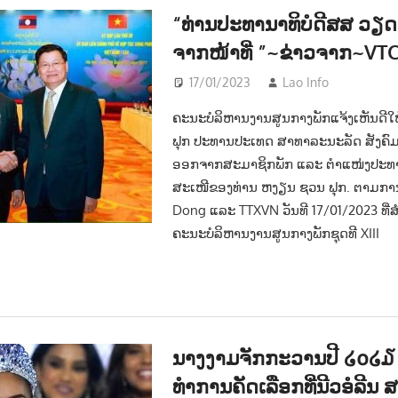
“ທ່ານປະທານາທິບໍດີສສ ວຽ
ຈາກໜ້າທີ່ ”~ຂ່າວຈາກ~V
17/01/2023
Lao Info
ການເມື
ຄະນະ​ບໍລິຫານ​ງານ​ສູນ​ກາງ​ພັກແຈ້ງເຫັນດ
ຟຸກ ປະທານປະເທດ ສາທາລະນະລັດ ສັງຄົ
ອອກຈາກສະມາຊິກພັກ ແລະ ຕຳແໜ່ງປະທານ
ສະເໜີຂອງທ່ານ ຫງຽນ ຊວນ ຟຸກ. ຕາມກ
Dong ແລະ TTXVN ວັນທີ 17/01/2023 ທີ່ສຳ
ຄະນະ​ບໍລິຫານ​ງານ​ສູນ​ກາງ​ພັກ​ຊຸດ​ທີ XIII
ນາງງາມຈັກກະວານປີ ໒໐໒໓ ຄັ
ທຳການຄັດເລືອກທີ່ນີວອໍລີນ