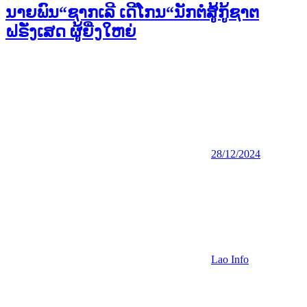
ນາຍພົນ“ຊາກເລີ ເດີໂກນ“ນັກຕໍ່ສູ້ກູ້ຊາຕ
ຝຣັ່ງເສດ ຜູ້ຍີ່ງໃຫຍ່
28/12/2024
Lao Info