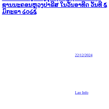
ຊານນະຄອນຫຼວງປາຣີສ ໃນວັນອາທີດ ວັນທີ ໕
ມົກະຣາ ໒໐໒໕
22/12/2024
Lao Info