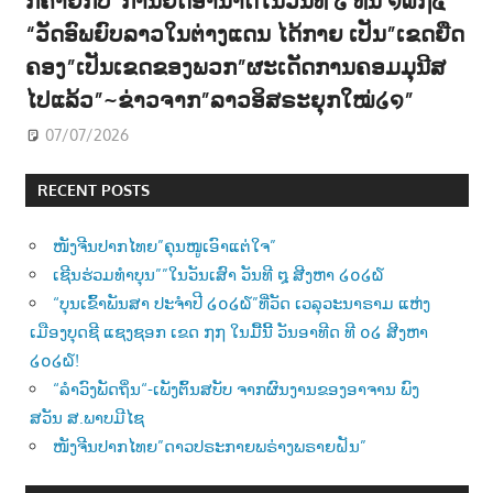
“ວັດອົພຍົບລາວໃນຕ່າງແດນ ໄດ້ກາຍ ເປັນ”ເຂດຍືດ
ຄອງ”ເປັນເຂດຂອງພວກ”ຜະເດັດການຄອມມຸນີສ
ໄປແລ້ວ”~ຂ່າວຈາກ”ລາວອິສຣະຍຸກໃໝ່໒໑”
07/07/2026
RECENT POSTS
ໜັງຈີນປາກໄທຍ”ຄຸນໜູເອົາແຕ່ໃຈ”
ເຊີນຮ່ວມທຳບຸນ””ໃນວັນເສົາ ວັນທີ ໘ ສີງຫາ ໒໐໒໖
“ບຸນເຂົ້າພັນສາ ປະຈຳປີ ໒໐໒໖”ທີ່ວັດ ເວລຸວະນາຣາມ ແຫ່ງ
ເມືອງບຸດຊີ ແຊງຊອກ ເຂດ ໗໗ ໃນມື້ນີ້ ວັນອາທີດ ທີ ໐໒ ສີງຫາ
໒໐໒໖!
“ລຳວົງພັດຖິ່ນ“-ເພັງຕົ້ນສບັບ ຈາກຜົນງານຂອງອາຈານ ພົງ
ສວັນ ສ.ພາບມີໄຊ
ໜັງຈີນປາກໄທຍ”ດາວປຣະກາຍພຣ່າງພຣາຍຝັນ”