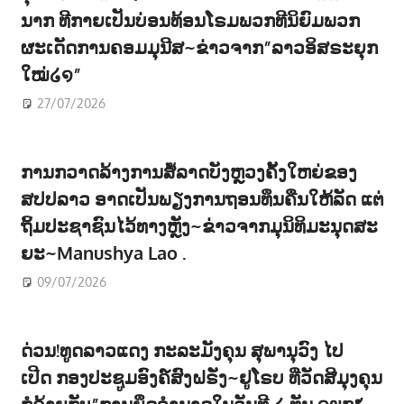
ນາກ ທີກາຍເປັນບ່ອນທ້ອນໂຣມພວກທີນິຍົມພວກ
ຜະເດັດການຄອມມຸນີສ~ຂ່າວຈາກ”ລາວອິສຣະຍຸກ
ໃໝ່໒໑”
27/07/2026
ການກວາດລ້າງການສໍ້ລາດບັງຫຼວງຄັ້ງໃຫຍ່ຂອງ
ສປປລາວ ອາດເປັນພຽງການຖອນທຶນຄືນໃຫ້ລັດ ແຕ່
ຖິ້ມປະຊາຊົນໄວ້ທາງຫຼັງ~ຂ່າວຈາກມຸນິທິມະນຸດສະ
ຍະ~Manushya Lao .
09/07/2026
ດ່ວນ!ທູດລາວແດງ ກະລະມັງຄຸນ ສຸພານຸວົງ ໄປ
ເປີດ ກອງປະຊູມອົງຄ໌ສົງຝຣັ່ງ~ຢູໂຣບ ທີ່ວັດສີມຸງຄຸນ
ກໍຄ້າຍກັບ”ການຍຶດອຳນາດໃນວັນທີ ໒ ທັນ ໑໙໗໕