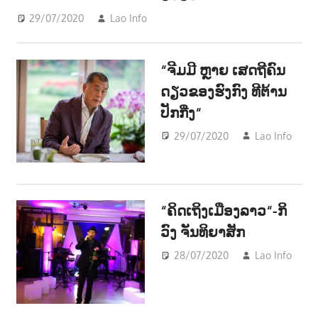
29/07/2020
Lao Info
ຂ່າວ - NEWS
“ຈີມມີ ຫຼາຍ ເສດຖີຄົນ
ດຽວຂອງຮົງກົງ ທີຕ້ານ
ປັກກີ່ງ“
29/07/2020
Lao Info
ຂ່າ
NE
“ຄິດເຖິງເມືອງລາວ“-ກິ
ວົງ ຈັນທິຍາສັກ
28/07/2020
Lao Info
ດົນ
-
MU