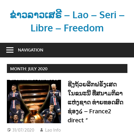
Skip
to
ຂ່າວລາວເສຣີ – Lao – Seri –
content
Libre – Freedom
ຂ່
າ
NAVIGATION
ວ
ແ
MONTH:
JULY 2020
ລ
ະ
ຊີງຖ້ວຍລີກຝຣັ່ງເສດ
ຂໍ້
ໃນຂນະນີ້ ທີ່ສນາມກິລາ
ມູ
ແຫ່ງຊາດ ທ່າຍທອດສົດ
ນ
ຂ່
ຊ່ອງ໒ – France2
າ
direct “
ວ
31/07/2020
Lao Info
ກິລາ - SPORT
ສ