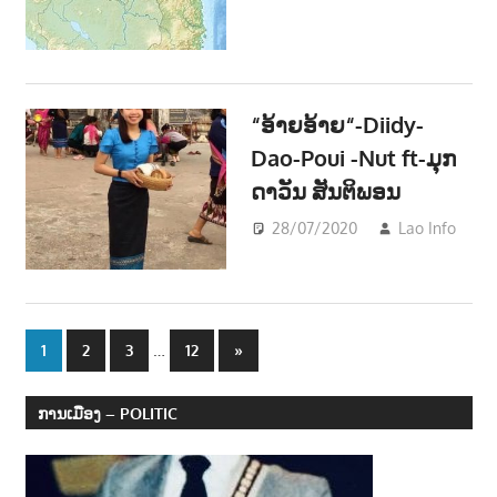
“ອ້າຍອ້າຍ“-Diidy-
Dao-Poui -Nut ft-ມຸກ
ດາວັນ ສັນຕິພອນ
28/07/2020
Lao Info
ດົນ
-
MU
Posts
…
Next
1
2
3
12
»
Posts
navigation
ການເມືອງ – POLITIC