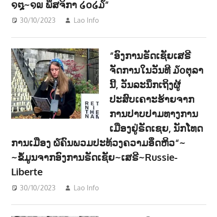
໑໘~໑໙ ພຶສຈິກາ ໒໐໒໓”
30/10/2023
Lao Info
ຂ່າວ - NEWS
,
ສັງຄົມ - SOCIETY
“ອົງການຣັດເຊັຍເສຣີ
ຈັດການໃນວັນ​ທີ ໓໐ຕຸລາ​
ນີ້, ວັນ​ລະນຶກ​ເຖິງ​ຜູ້​
ປະສົບ​ເຄາະ​ຮ້າຍ​ຈາກ​
ການ​ປາບ​ປາມ​ທາງ​ການ​
ເມືອງ​ຢູ່ຣັດ​ເຊຍ, ນັກ​ໂທດ​
ການ​ເມືອງ ໖ຄົນ​ພວມ​ປະ​ທ້ວງ​ຄວາມ​ອຶດຫິວ​“~
~ຂໍ້ມູນຈາກອົງການຣັດເຊັຍ~ເສຣີ~Russie-
Liberte
30/10/2023
Lao Info
ການເມືອງ - POLITIC
,
ຂ່າວ - NEWS