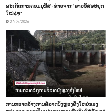
ຜະເດັດການຄອມມຸນີສ~ຂ່າວຈາກ”ລາວອິສຣະຍຸກ
ໃໝ່໒໑”
27/07/2026
ການກວາດລ້າງການສໍ້ລາດບັງຫຼວງຄັ້ງໃຫຍ່ຂອງ