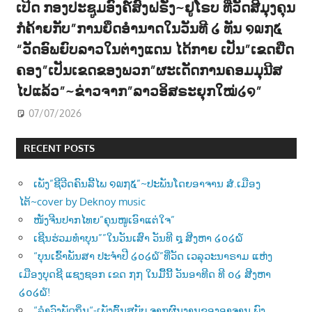
ເປີດ ກອງປະຊູມອົງຄ໌ສົງຝຣັ່ງ~ຢູໂຣບ ທີ່ວັດສີມຸງຄຸນ
ກໍຄ້າຍກັບ”ການຍຶດອຳນາດໃນວັນທີ ໒ ທັນ ໑໙໗໕
“ວັດອົພຍົບລາວໃນຕ່າງແດນ ໄດ້ກາຍ ເປັນ”ເຂດຍືດ
ຄອງ”ເປັນເຂດຂອງພວກ”ຜະເດັດການຄອມມຸນີສ
ໄປແລ້ວ”~ຂ່າວຈາກ”ລາວອິສຣະຍຸກໃໝ່໒໑”
07/07/2026
RECENT POSTS
ເພັງ”ຊີວີດຄົນລີ້ໄພ ໑໙໗໕”~ປະພັນໂດຍອາຈານ ສໍ.ເມືອງ
ໄຕ້~cover by Deknoy music
ໜັງຈີນປາກໄທຍ”ຄຸນໜູເອົາແຕ່ໃຈ”
ເຊີນຮ່ວມທຳບຸນ””ໃນວັນເສົາ ວັນທີ ໘ ສີງຫາ ໒໐໒໖
“ບຸນເຂົ້າພັນສາ ປະຈຳປີ ໒໐໒໖”ທີ່ວັດ ເວລຸວະນາຣາມ ແຫ່ງ
ເມືອງບຸດຊີ ແຊງຊອກ ເຂດ ໗໗ ໃນມື້ນີ້ ວັນອາທີດ ທີ ໐໒ ສີງຫາ
໒໐໒໖!
“ລຳວົງພັດຖິ່ນ“-ເພັງຕົ້ນສບັບ ຈາກຜົນງານຂອງອາຈານ ພົງ