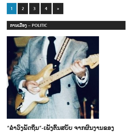
Posts
Next
1
2
3
4
»
Posts
navigation
ການເມືອງ – POLITIC
“ລຳວົງພັດຖິ່ນ“-ເພັງຕົ້ນສບັບ ຈາກຜົນງານຂອງ