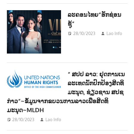
ລະຄອນໄທຍ“ຮັກຊ່ອນ
ຊູ້“
28/10/2023
Lao Info
ບ
ENT
“ ສປປ ລາວ: ຢຸດການເນ
ລະເທດນັກປົກປ້ອງສິດທິ
ມະນຸດ, ຊ່ຽວຊານ ສປຊ
ກ່າວ“~ຂໍ້ມູນຈາກຂບວນການລາວເພື່ອສິດທິ
ມະນຸດ~MLDH
28/10/2023
Lao Info
ການເມືອງ - POLITIC
,
ຂ່າວ - NEWS