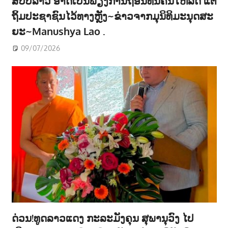
ສປປລາວ ອາດເປັນພຽງການຖອນທຶນຄືນໃຫ້ລັດ ແຕ່
ຖິ້ມປະຊາຊົນໄວ້ທາງຫຼັງ~ຂ່າວຈາກມຸນິທິມະນຸດສະ
ຍະ~Manushya Lao .
09/07/2026
ດ່ວນ!ທູດລາວແດງ ກະລະມັງຄຸນ ສຸພານຸວົງ ໄປ