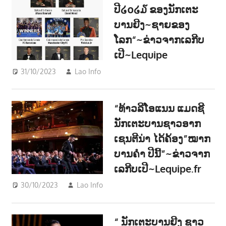
ປີ໒໐໒໓ ຂອງນັກເຕະ
າ
ບານຍີງ~ຊາຍຂອງ
ນ
ໂລກ“~ຂ່າວຈາກເລກີບ
ເປີ~Lequipe
31/10/2023
Lao Info
ກິລາ - SPORT
,
ຂ່າວ - NEWS
“ທ້າວລີໂອແນນ ແມດຊີ
ນັກເຕະບານຊາວອາກ
ເຊນຕີນ່າ ໄດ້ຄ້ອງ”ໝາກ
ບານຄຳ ປີນີ້”~ຂ່າວຈາກ
ເລກີບເປີ~Lequipe.fr
30/10/2023
Lao Info
ກິລາ - SPORT
,
ຂ່າວ - NEWS
“ ນັກເຕະບານຍີງ ຊາວ