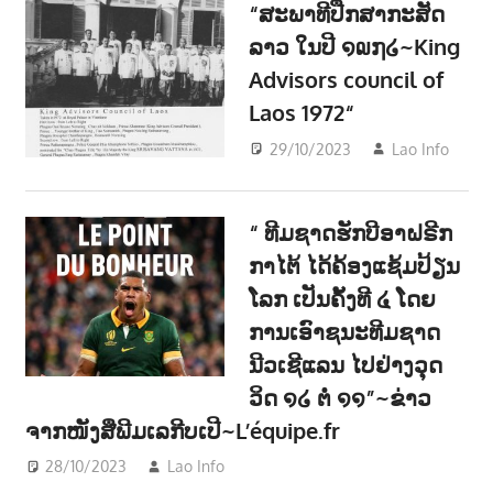
“ສະພາທີປືກສາກະສັດ
ລາວ ໃນປີ ໑໙໗໒~King
Advisors council of
Laos 1972“
29/10/2023
Lao Info
ເມືອ
POL
“ ທີມຊາດຮັກບີອາຝຣີກ
ກາໄຕ້ ໄດ້ຄ້ອງແຊ້ມປ້ຽນ
ໂລກ ເປັນຄັ້ງທີ ໔ ໂດຍ
ການເອົາຊນະທີມຊາດ
ນີວເຊີແລນ ໄປຢ່າງວຸດ
ວິດ ໑໒ ຕໍ່ ໑໑”~ຂ່າວ
ຈາກໜັງສືພີມເລກີບເປີ~L’équipe.fr
28/10/2023
Lao Info
ກິລາ - SPORT
,
ຂ່າວ - NEWS