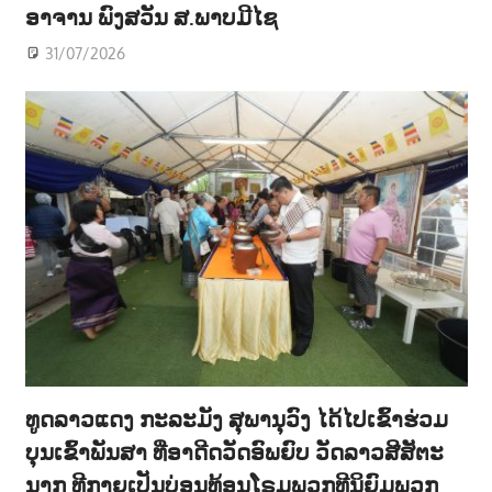
ອາຈານ ພົງສວັນ ສ.ພາບມີໄຊ
31/07/2026
ທູດລາວແດງ ກະລະມັງ ສຸພານຸວົງ ໄດ້ໄປເຂົ້າຮ່ວມ
ບຸນເຂົ້າພັນສາ ທີ່ອາດີດວັດອົພຍົບ ວັດລາວສີສັຕະ
ນາກ ທີກາຍເປັນບ່ອນທ້ອນໂຣມພວກທີນິຍົມພວກ