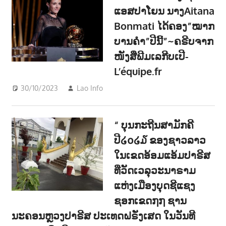
ແອສປາໂຍນ ນາງAitana
Bonmati ໄດ້ຄອງ”ໝາກ
ບານຄຳ”ປີນີ້”~ຄຣີບຈາກ
ໜັງສືພີມເລກີບເປີ-
L’équipe.fr
30/10/2023
Lao Info
ກິລາ - SPORT
,
ຂ່າວ - NEWS
“ ບຸນກະຖີນສາມັກຄີ
ປີ໒໐໒໓ ຂອງຊາວລາວ
ໃນເຂດອ້ອມແອ້ມປາຣີສ
ທີ່ວັດເວລຸວະນາຣາມ
ແຫ່ງເມືອງບຸດຊີແຊງ
ຊອກເຂດ໗໗ ຊານ
ນະຄອນຫຼວງປາຣີສ ປະເທດຝຣັ່ງເສດ ໃນວັນທີ