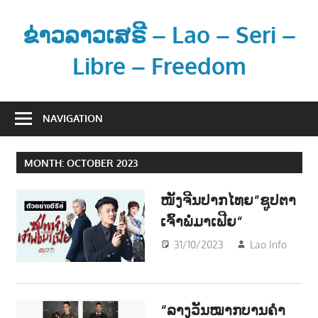
Skip
to
ຂ່າວລາວເສຣີ – Lao – Seri –
content
Libre – Freedom
ຂ່
າ
NAVIGATION
ວ
ແ
MONTH:
OCTOBER 2023
ລ
ະ
ໜັງຈີນປາກໄທຍ“ຊູປຕາ
ຂໍ້
ເຈົ້າພໍ່ມາເຟີຍ“
ມູ
ນ
31/10/2023
Lao Info
ບັ
ຂ່
ENT
າ
ວ
“ລາງວັນໝາກບານຄຳ
ສ