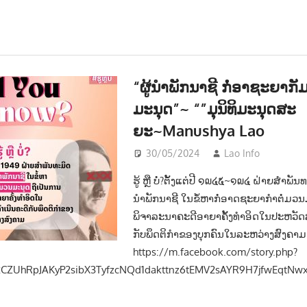
“ຜູ້ນຳພັກນາຊີ ກໍ່ອາຊະຍາກັມ
ມະນຸດ”~ “”ມຸນິທິມະນຸດສະ
ຍະ~Manushya Lao
30/05/2024
Lao Info
ການເມ
ຮູ້ ຫຼື ບໍ່?ຕັ້ງແຕ່ປີ ໑໙໔໕~໑໙໔ ຝ່າຍສຳພັນທ
ນຳພັກນາຊີ ໃນຂໍ້ຫາກໍ່ອາດຊະຍາກຳຕໍ່ມວນ
ພິຈາລະນາຄະດີອາຍາຄັ້ງທຳອິດໃນປະຫວັດສ
ກັບພຶດຕິກຳຂອງບຸກຄົນໃນລະຫວ່າງສົງຄາມ
https://m.facebook.com/story.php?
02CZUhRpJAKyP2sibX3TyfzcNQd1dakttnz6tEMV2sAYR9H7jfwEqtNwx