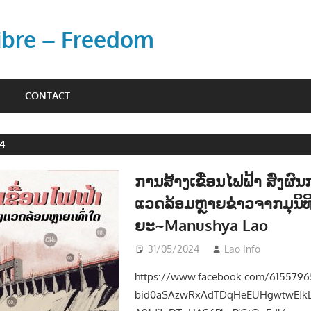
Libre – Freedom
CONTACT
24
ການສ້າງເຂື່ອນໄຟຟ້າ ສົ່ງຜົນກະ
ແວດລ້ອມຫຼາຍຂ່າວຈາກມຸນິ
ຍະ~Manushya Lao
31/05/2024
Lao Info
ການເມ
https://www.facebook.com/6155796
bid0aSAzwRxAdTDqHeEUHgwtwEJkL