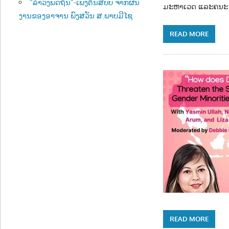
“ລຳວົງພັດຖິ່ນ“-ເພັງຕົ້ນສບັບ ຈາກຜົນ
ມະຫາເວດ ແລະຄນະ 
ງານຂອງອາຈານ ພົງສວັນ ສ.ພາບມີໄຊ
READ MORE
READ MORE