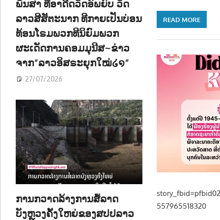
ພັນສາ ທີ່ອາດີດວັດອົພຍົບ ວັດ
ລາວສີສັຕະນາກ ທີກາຍເປັນບ່ອນ
READ MORE
ທ້ອນໂຣມພວກທີນິຍົມພວກ
ຜະເດັດການຄອມມຸນີສ~ຂ່າວ
ຈາກ”ລາວອິສຣະຍຸກໃໝ່໒໑”
27/07/2026
story_fbid=pfbid
ການກວາດລ້າງການສໍ້ລາດ
557965518320
ບັງຫຼວງຄັ້ງໃຫຍ່ຂອງສປປລາວ