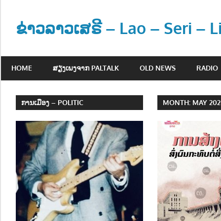
Skip
to
ຂ່າວລາວເສຣີ – Lao – Seri – 
content
ຂ່
າ
HOME
ສຽງເພງຈາກ PALTALK
OLD NEWS
RADIO
ວ
ແ
ລ
ການເມືອງ – POLITIC
MONTH:
MAY 20
ະ
ຂໍ້
ມູ
ນ
ຂ່
າ
ວ
ສ
າ