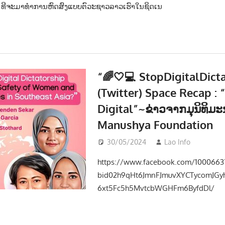
ທີຈະມາທຳການຫົດສົງແບບຕົວະຊາວລາວເຮົາໃນຊິດເນ
“🌈🤍💻 StopDigitalDicta
(Twitter) Space Recap :
Digital”~ຂ່າວຈາກມຸນິທິມ
Manushya Foundation
30/05/2024
Lao Info
ການເມ
https://www.facebook.com/1000663
bid02h9qHt6JmnFJmuvXYCTycomJG
6xt5Fc5h5MvtcbWGHFm6ByfdDl/