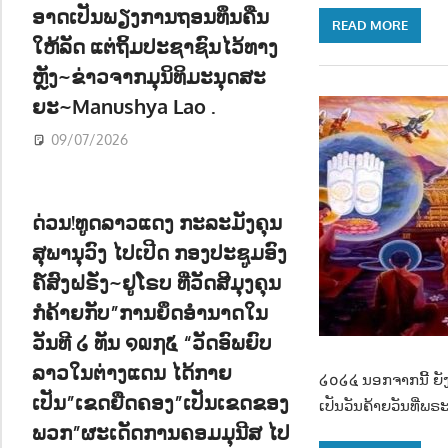
ອາດເປັນພຽງການຖອນທຶນຄືນ
READ MORE
ໃຫ້ລັດ ແຕ່ຖິ້ມປະຊາຊົນໄວ້ທາງ
ຫຼັງ~ຂ່າວຈາກມຸນິທິມະນຸດສະ
ຍະ~Manushya Lao .
09/07/2026
ດ່ວນ!ທູດລາວແດງ ກະລະມັງຄຸນ
ສຸພານຸວົງ ໄປເປີດ ກອງປະຊູມອົງ
ຄ໌ສົງຝຣັ່ງ~ຢູໂຣບ ທີ່ວັດສີມຸງຄຸນ
ກໍຄ້າຍກັບ”ການຍຶດອຳນາດໃນ
ວັນທີ ໒ ທັນ ໑໙໗໕ “ວັດອົພຍົບ
ລາວໃນຕ່າງແດນ ໄດ້ກາຍ
໒໐໒໔ ນອກຈາກນີ້ ຍັ
ເປັນ”ເຂດຍືດຄອງ”ເປັນເຂດຂອງ
ເປັນວັນຄ້າຍວັນທີ່ພຣ
ພວກ”ຜະເດັດການຄອມມຸນີສ ໄປ