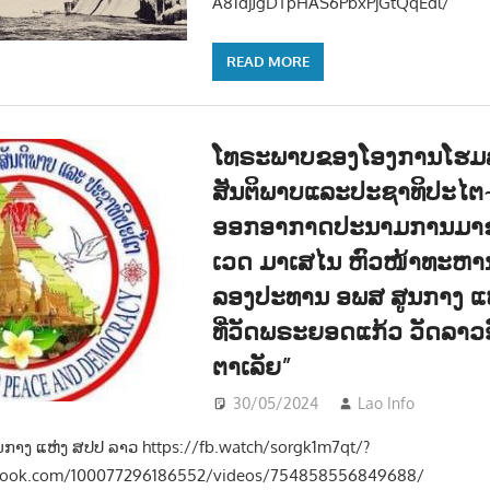
A81djJgDTpHAS6PbxPjGtQqEdl/
READ MORE
ໂທຣະພາບຂອງໂອງການໂຮມລ
ສັນຕິພາບແລະປະຊາທິປະໄ
ອອກອາກາດປະນາມການມາ
ເວດ ມາເສໄນ ຫົວໜ້າທະຫານ
ລອງປະທານ ອພສ ສູນກາງ ແ
ທີ່ວັດພຣະຍອດແກ້ວ ວັດລາວ
ຕາເລັຍ”
30/05/2024
Lao Info
ການເມ
າງ ແຫ່ງ ສປປ ລາວ https://fb.watch/sorgk1m7qt/?
ebook.com/100077296186552/videos/754858556849688/