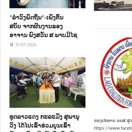
ນ
“ລຳວົງພັດຖິ່ນ“-ເພັງຕົ້ນ
ສບັບ ຈາກຜົນງານຂອງ
ອາຈານ ພົງສວັນ ສ.ພາບມີໄຊ
31/07/2026
ທູດລາວແດງ ກະລະມັງ ສຸພານຸ
ຮອງປະທານ ອພສ ສູນກ
ວົງ ໄດ້ໄປເຂົ້າຮ່ວມບຸນເຂົ້າ
https://www.fac