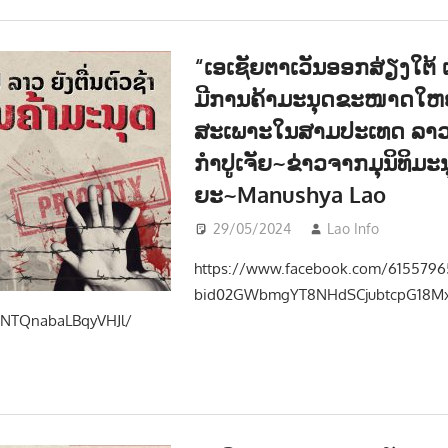
“ເອເຊັຍຕາເວັນອອກສ່ຽງໃຕ້ ເປ
ມີການຄ້າມະນຸດຂະໜາດໃຫຍ
ສະເພາະໃນສາມປະເທດ ລາວ
ກຳປູເຈັຍ~ຂ່າວຈາກມຸນິທິມະ
ຍະ~Manushya Lao
29/05/2024
Lao Info
ສັງຄົ
https://www.facebook.com/6155796
bid02GWbmgYT8NHdSCjubtcpG18
NTQnabaLBqyVHJl/