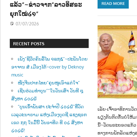
ແລ້ວ”~ຂ່າວຈາກ”ລາວອິສຣະ
READ MORE
ຍຸກໃໝ່໒໑”
07/07/2026
RECENT POSTS
ເພັງ”ຊີວີດຄົນລີ້ໄພ ໑໙໗໕”~ປະພັນໂດຍ
ອາຈານ ສໍ.ເມືອງໄຕ້~cover by Deknoy
music
ໜັງຈີນປາກໄທຍ”ຄຸນໜູເອົາແຕ່ໃຈ”
ເຊີນຮ່ວມທຳບຸນ””ໃນວັນເສົາ ວັນທີ ໘
ສີງຫາ ໒໐໒໖
“ບຸນເຂົ້າພັນສາ ປະຈຳປີ ໒໐໒໖”ທີ່ວັດ
ເລັຍ-ເຈົ້າອາທິການ
ເວລຸວະນາຣາມ ແຫ່ງເມືອງບຸດຊີ ແຊງຊອກ
ພຽງກັນກິດກັ້ນບໍ່ໃຫ
ເຂດ ໗໗ ໃນມື້ນີ້ ວັນອາທີດ ທີ ໐໒ ສີງຫາ
ນີ້~ວັດພຣະຍອດແກ້ວ ວ
໒໐໒໖!
ທາງການພັກລັດແຫ່ງສ