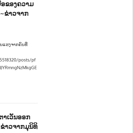
ຍື່ອຂອງຄວາມ
ກ”~ຂ່າວຈາກ
ມ - SOCIETY
ຸນແຮງຈາກຄົນທີ່
5518320/posts/pf
JdJYRmngNzMkgGE
ຕາເວັນອອກ
່າວຈາກມຸນິທິ