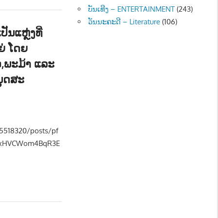
ບັນເທີງ – ENTERTAINMENT
(243)
ວັນນະຄະດີ – Literature
(106)
ັນແຫຼ່ງທີ່
່ ໂດຍ
,ພະມ້າ ແລະ
ນຸດສະ
ມ - SOCIETY
5518320/posts/pf
MxHVCWom4BqR3E