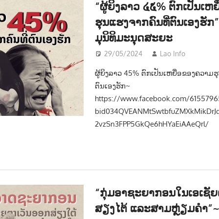
“ຜູ້ຍິງລາວ ໔໕% ຕົກເປັນເຫ
ຮຸນແຮງຈາກຄົນທີ່ຕົນເອງຮັ
ມຸນິທິມະນຸດສະຍະ
29/05/2024
Lao Info
ສັງຄົ
ຜູ້ຍິງລາວ 45% ຕົກເປັນເຫຍື່ອຂອງຄວາມຮ
ຕົນເອງຮັກ~
https://www.facebook.com/6155796
bid034QVEANMtSwtbfuZMXkMikDr
2vzSn3FPP5GkQe6hHYaEiAAeQrl/
“ກຸ່ມອາຊະຍາກອນໃນເອເຊັຍ
ສຽງໄຕ້ ແລະສາມຫຼ່ຽມຄຳ”~ຂ