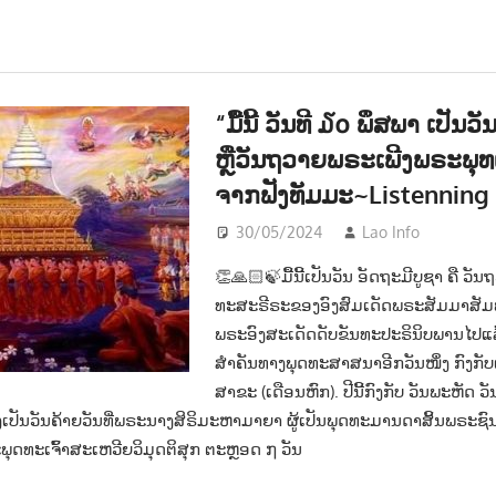
“ມື້ນີ້ ວັນທີ ໓໐ ພຶສພາ ເປັນວ
ຫຼືວັນຖວາຍພຣະເພີງພຣະພຸທເ
ຈາກຟັງທັມມະ~Listennin
30/05/2024
Lao Info
ສັງຄົ
👏🙏🏻🍃ມື້ນີ້ເປັນວັນ ອັດຖະມີບູຊາ ຄື ວ
ທະສະຣີຣະຂອງອົງສົມເດັດພຣະສັມມາສັມພຸດທ
ພຣະອົງສະເດັດດັບຂັນທະປະຣິນິບພານໄປແລ້
ສຳຄັນທາງພຸດທະສາສນາອີກວັນໜຶ່ງ ກົງກັບ
ສາຂະ (ເດືອນຫົກ). ປີນີ້ກົງກັບ ວັນພະຫັດ ວ
ງເປັນວັນຄ້າຍວັນທີ່ພຣະນາງສິຣິມະຫາມາຍາ ຜູ້ເປັນພຸດທະມານດາສິ້ນພຣະຊົ
ະພຸດທະເຈົ້າສະເຫວີຍວິມຸດຕິສຸກ ຕະຫຼອດ ໗ ວັນ