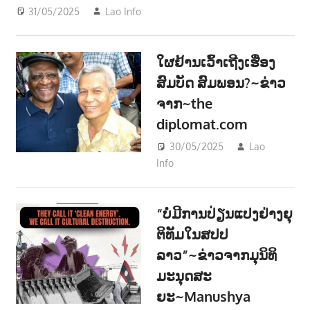
31/05/2025
Lao Info
ກິລາ - SPORT
,
ຂ່າວ - NEWS
າ
ນ
ໃຜຢ້ານເວົ້າເຖີງເຮື່ອງ
ສົມບັດ ສົມພອນ?~ຂ່າວ
ຈາກ~the
diplomat.com
30/05/2025
Lao
Info
ການເມືອງ - POLITIC
,
ສັງຄົມ - SOCIETY
“ບໍ່ມີການປ່ຽນແປງຢ່າງຍຸ
ຕິທັມໃນສປປ
ລາວ”~ຂ່າວຈາກມຸນິທິ
ມະນຸດສະ
ຍະ~Manushya