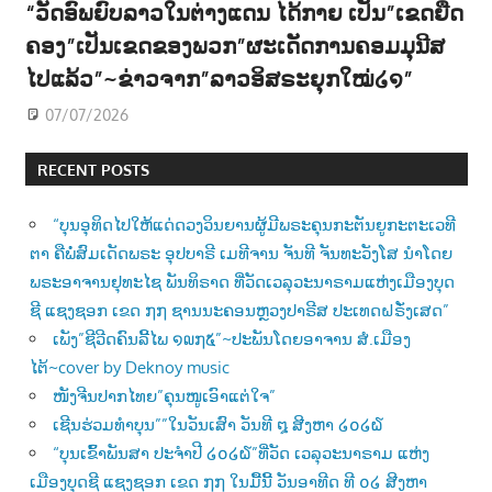
“ວັດອົພຍົບລາວໃນຕ່າງແດນ ໄດ້ກາຍ ເປັນ”ເຂດຍືດ
ຄອງ”ເປັນເຂດຂອງພວກ”ຜະເດັດການຄອມມຸນີສ
ໄປແລ້ວ”~ຂ່າວຈາກ”ລາວອິສຣະຍຸກໃໝ່໒໑”
07/07/2026
RECENT POSTS
“ບຸນອຸທິດໄປໃຫ້ແດ່ດວງວິນຍານຜູ້ມີພຣະຄຸນກະຕັນຍູກະຕະເວທີ
ຕາ ຄືພໍ່ສົມເດັດພຣະ ອຸປບາຣີ ເມທີຈານ ຈັນທີ ຈັນທະວັງໂສ ນຳໂດຍ
ພຣະອາຈານຢຸທະໄຊ ພັນທິຣາດ ທີ່ວັດເວລຸວະນາຣາມແຫ່ງເມືອງບຸດ
ຊີ ແຊງຊອກ ເຂດ ໗໗ ຊານນະຄອນຫຼວງປາຣີສ ປະເທດຝຣັ່ງເສດ”
ເພັງ”ຊີວີດຄົນລີ້ໄພ ໑໙໗໕”~ປະພັນໂດຍອາຈານ ສໍ.ເມືອງ
ໄຕ້~cover by Deknoy music
ໜັງຈີນປາກໄທຍ”ຄຸນໜູເອົາແຕ່ໃຈ”
ເຊີນຮ່ວມທຳບຸນ””ໃນວັນເສົາ ວັນທີ ໘ ສີງຫາ ໒໐໒໖
“ບຸນເຂົ້າພັນສາ ປະຈຳປີ ໒໐໒໖”ທີ່ວັດ ເວລຸວະນາຣາມ ແຫ່ງ
ເມືອງບຸດຊີ ແຊງຊອກ ເຂດ ໗໗ ໃນມື້ນີ້ ວັນອາທີດ ທີ ໐໒ ສີງຫາ