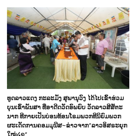
ທູດລາວແດງ ກະລະມັງ ສຸພານຸວົງ ໄດ້ໄປເຂົ້າຮ່ວມ
ບຸນເຂົ້າພັນສາ ທີ່ອາດີດວັດອົພຍົບ ວັດລາວສີສັຕະ
ນາກ ທີກາຍເປັນບ່ອນທ້ອນໂຣມພວກທີນິຍົມພວກ
ຜະເດັດການຄອມມຸນີສ~ຂ່າວຈາກ”ລາວອິສຣະຍຸກ
ໃໝ່໒໑”