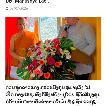
ຍະ~Manushya Lao .
09/07/2026
ດ່ວນ!ທູດລາວແດງ ກະລະມັງຄຸນ ສຸພານຸວົງ ໄປ
ເປີດ ກອງປະຊູມອົງຄ໌ສົງຝຣັ່ງ~ຢູໂຣບ ທີ່ວັດສີມຸງຄຸນ
ກໍຄ້າຍກັບ”ການຍຶດອຳນາດໃນວັນທີ ໒ ທັນ ໑໙໗໕