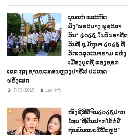
ບຸນແຫ່ ແລະຫົດ
ສົງ”ພຣະບາງ ພຸທະລາ
ວັນ” ໒໐໒໕ ໃນວັນອາທີດ
ວັນທີ ໘ ມິຖຸນາ ໒໐໒໕ ທີ່
ວັດເວລຸວະນາຣາມ ແຫ່ງ
ເມືອງບຸດຊີ ແຊງຊອກ
ເຂດ ໗໗ ຊານນະຄອນຫຼວງປາຣີສ ປະເທດ
ຝຣັ່ງເສດ
17/05/2025
Lao Info
ສັງຄົມ - SOCIETY
ໜັງຊີຮີສ໌ຈີນ໒໐໒໕ປາກ
ໄທຍ“ທີ່ສັນຢາກໄດ້ກໍຄື
ຫຸ່ນຍົນແບບນີ່ນີ້ແຫຼະ“