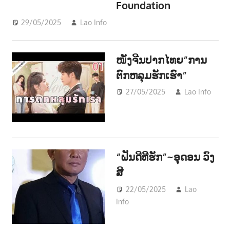
Foundation
29/05/2025
Lao Info
ການເມືອງ - POLITIC
,
ສັງຄົມ -
SOCIETY
ໜັງຈີນປາກໄທຍ”ການ
ຕົກຫລຸມຮັກເຮົາ”
27/05/2025
Lao Info
EN
“ຝັນດີທີຮັກ”~ອຸດອນ ວົງ
ສີ
22/05/2025
Lao
Info
ດົນຕຣີ - MUSIC