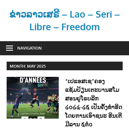
Skip
to
ຂ່າວລາວເສຣີ – Lao – Seri –
content
Libre – Freedom
ຂ່
າ
NAVIGATION
ວ
ແ
MONTH:
MAY 2025
ລ
ະ
“ເປແອສເຊ”ຄອງ
ຂໍ້
ແຊ້ມປ້ຽນເຕະບານສໂມ
ມູ
ສອນຢູໂຣບລີກ
ນ
ຂ່
໒໐໒໔-໒໕ ເປັນຄັ້ງທຳອີດ
າ
ໂດຍການເອົາຊນະ ອີນເຕີ
ວ
ມີລານ ໕ຕໍ່໐
ສ