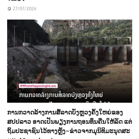
27/07/2026
ການກວາດລ້າງການສໍ້ລາດບັງຫຼວງຄັ້ງໃຫຍ່ຂອງ
ສປປລາວ ອາດເປັນພຽງການຖອນທຶນຄືນໃຫ້ລັດ ແຕ່
ຖິ້ມປະຊາຊົນໄວ້ທາງຫຼັງ~ຂ່າວຈາກມຸນິທິມະນຸດສະ