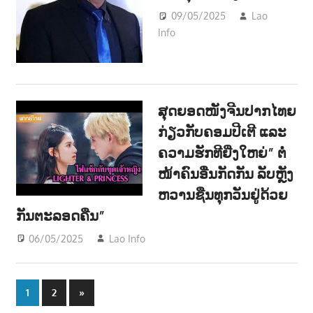
09/05/2025
Lao
Info
ດົນຕຣີ - MUSIC
ສຸດຍອດໜັງຈີນປາກໄທຍ
ກ່ຽວກັບຄອມປີເຕີ ແລະ
ຄວາມຮັກທີຍີ່ງໃຫຍ່” ຕໍ່
ໜ້າຄົນອື່ນກັດກັນ ລັບຫຼັງ
ຫວານຊືນທຸກວັນຢູ່ດ້ວຍ
ກັນຕະລອດຄືນ”
06/05/2025
Lao Info
ບັນເທີງ - ENTERTAINMENT
Posts
Next
1
2
»
Posts