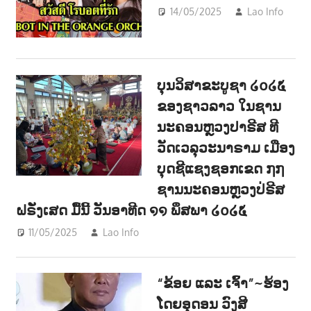
14/05/2025
Lao Info
ບ
ENT
ບຸນວິສາຂະບູຊາ ໒໐໒໕
ຂອງຊາວລາວ ໃນຊານ
ນະຄອນຫຼວງປາຣີສ ທີ
ວັດເວລຸວະນາຣາມ ເມືອງ
ບຸດຊີແຊງຊອກເຂດ ໗໗
ຊານນະຄອນຫຼວງປ່ຣີສ
ຝຣັ່ງເສດ ມື້ນີ້ ວັນອາທີດ ໑໑ ພຶສພາ ໒໐໒໕
11/05/2025
Lao Info
ຂ່າວ - NEWS
,
ສັງຄົມ - SOCIETY
“ຂ້ອຍ ແລະ ເຈົ້າ”~ຮ້ອງ
ໂດຍອຸດອນ ວົງສີ