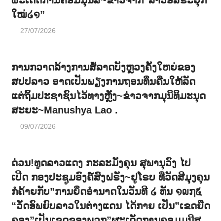
ຜະເດັດການຄອມມຸນີສ~ຂ່າວຈາກ”ລາວອິສຣະຍຸກ
ໃໝ່໒໑”
27/07/2026
ການກວາດລ້າງການສໍ້ລາດບັງຫຼວງຄັ້ງໃຫຍ່ຂອງ
ສປປລາວ ອາດເປັນພຽງການຖອນທຶນຄືນໃຫ້ລັດ
ແຕ່ຖິ້ມປະຊາຊົນໄວ້ທາງຫຼັງ~ຂ່າວຈາກມຸນິທິມະນຸດ
ສະຍະ~Manushya Lao .
09/07/2026
ດ່ວນ!ທູດລາວແດງ ກະລະມັງຄຸນ ສຸພານຸວົງ ໄປ
ເປີດ ກອງປະຊູມອົງຄ໌ສົງຝຣັ່ງ~ຢູໂຣບ ທີ່ວັດສີມຸງຄຸນ
ກໍຄ້າຍກັບ”ການຍຶດອຳນາດໃນວັນທີ ໒ ທັນ ໑໙໗໕
“ວັດອົພຍົບລາວໃນຕ່າງແດນ ໄດ້ກາຍ ເປັນ”ເຂດຍືດ
ຄອງ”ເປັນເຂດຂອງພວກ”ຜະເດັດການຄອມມຸນີສ