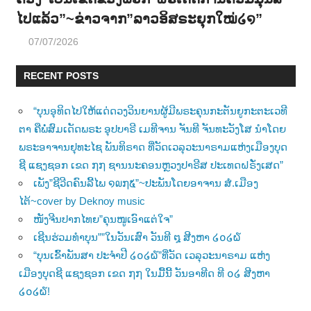
ໄປແລ້ວ”~ຂ່າວຈາກ”ລາວອິສຣະຍຸກໃໝ່໒໑”
07/07/2026
RECENT POSTS
“ບຸນອຸທິດໄປໃຫ້ແດ່ດວງວິນຍານຜູ້ມີພຣະຄຸນກະຕັນຍູກະຕະເວທີ
ຕາ ຄືພໍ່ສົມເດັດພຣະ ອຸປບາຣີ ເມທີຈານ ຈັນທີ ຈັນທະວັງໂສ ນຳໂດຍ
ພຣະອາຈານຢຸທະໄຊ ພັນທິຣາດ ທີ່ວັດເວລຸວະນາຣາມແຫ່ງເມືອງບຸດ
ຊີ ແຊງຊອກ ເຂດ ໗໗ ຊານນະຄອນຫຼວງປາຣີສ ປະເທດຝຣັ່ງເສດ”
ເພັງ”ຊີວີດຄົນລີ້ໄພ ໑໙໗໕”~ປະພັນໂດຍອາຈານ ສໍ.ເມືອງ
ໄຕ້~cover by Deknoy music
ໜັງຈີນປາກໄທຍ”ຄຸນໜູເອົາແຕ່ໃຈ”
ເຊີນຮ່ວມທຳບຸນ””ໃນວັນເສົາ ວັນທີ ໘ ສີງຫາ ໒໐໒໖
“ບຸນເຂົ້າພັນສາ ປະຈຳປີ ໒໐໒໖”ທີ່ວັດ ເວລຸວະນາຣາມ ແຫ່ງ
ເມືອງບຸດຊີ ແຊງຊອກ ເຂດ ໗໗ ໃນມື້ນີ້ ວັນອາທີດ ທີ ໐໒ ສີງຫາ
໒໐໒໖!