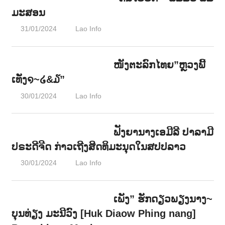
ມະສອນ
າ
ນ
31/01/2024
Lao Info
ດົນຕຣີ - MUSIC
ໜັງຕະລົກໄທຍ”ຫຼວງພີ້
ເທັ່ງ໑~໒&໓”
30/01/2024
Lao Info
ບັນເທີງ - ENTERTAINMENT
ຟັງຍານາງເອມີລີ ປາລາມີ
ປຣະດີຈີດ ກ່າວເຖີງສິດທິມະນຸດໃນສປປລາວ
30/01/2024
Lao Info
ການເມືອງ - POLITIC
,
ສັງຄົມ -
SOCIETY
ເພັງ” ຮັກດຽວພຽງນາງ~
ບຸນທ່ຽງ ມະນີວົງ [Huk Diaow Phing nang]