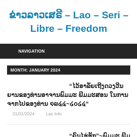
Skip
to
ຂ່າວລາວເສຣີ – Lao – Seri –
content
Libre – Freedom
ຂ່
າ
NAVIGATION
ວ
ແ
MONTH:
JANUARY 2024
ລ
ະ
“ໄວ້ອາລັຍເຖີງດວງວີນ
ຂໍ້
ຍານຂອງທ່ານອາຈານພົມມະ ພີມມະສອນ ໃນການ
ມູ
ຈາກໄປຂອງທ່ານ ໑໙໔໔~໒໐໒໔“
ນ
ຂ່
31/01/2024
Lao Info
ດົນຕຣີ - MUSIC
າ
ວ
“ຄົນໄຮ່ຮັກ”~ພົມມະ ພີມ
ສ