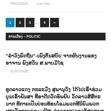
26/01/2024
Lao Info
ການເມືອງ - POLITIC
Posts
…
Next
1
2
3
5
»
Posts
navigation
ການເມືອງ – POLITIC
“ລຳວົງພັດຖິ່ນ“-ເພັງຕົ້ນສບັບ ຈາກຜົນງານຂອງ
ອາຈານ ພົງສວັນ ສ.ພາບມີໄຊ
31/07/2026
ທູດລາວແດງ ກະລະມັງ ສຸພານຸວົງ ໄດ້ໄປເຂົ້າຮ່ວມ
ບຸນເຂົ້າພັນສາ ທີ່ອາດີດວັດອົພຍົບ ວັດລາວສີສັຕະ
ນາກ ທີກາຍເປັນບ່ອນທ້ອນໂຣມພວກທີນິຍົມພວກ