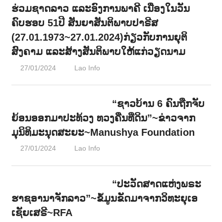
ຮ່ວມຊາດລາວ ແລະອົງການພາຄີ ເນື່ອງໃນວັນ
ຄົບຮອບ 51ປີ ສັນຍາສັນຕິພາບປາຣີສ
(27.01.1973~27.01.2024)ກ່ຽວກັບການຍຸຕິ
ສົງຄາມ ແລະສ້າງສັນຕິພາບໃຫ້ແກ່ວຽດນາມ
27/01/2024
Lao Info
ການເມືອງ - POLITIC
,
ຂ່າວ -
NEWS
“ຊາວບ້ານ 6 ຄົນຖືກຈັບ
ຍ້ອນອອກມາປະທ້ວງ ທວງຄືນທີ່ດິນ”~ຂ່າວຈາກ
ມຸນິທິມະນຸດສະຍະ~Manushya Foundation
27/01/2024
Lao Info
ການເມືອງ - POLITIC
,
ສັງຄົມ -
SOCIETY
“ປະວັດສາດແຫ່ງພຣະ
ຮາຊອານາຈັກລາວ”~ຂໍ້ມູນຂັດມາຈາກວິທະຍຸເອ
ເຊັຍເສຣີ~RFA