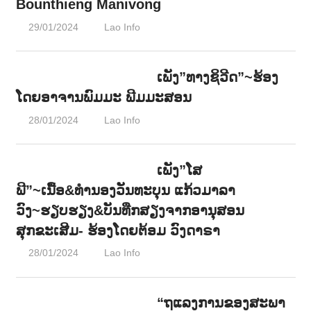
Bounthieng Manivong
29/01/2024
Lao Info
ດົນຕຣີ - MUSIC
ເພັງ”ທາງຊິວີດ”~ຮ້ອງ
ໂດຍອາຈານພົມມະ ພີມມະສອນ
28/01/2024
Lao Info
ດົນຕຣີ - MUSIC
ເພັງ”ໂສ
ພີ”~ເນື້ອ&ທຳນອງວັນທະບຸນ ແກ້ວມາລາ
ວົງ~ຮຽບຮຽງ&ບັນທືກສຽງຈາກອານຸສອນ
ສຸກຂະເສີມ- ຮ້ອງໂດຍຕ້ອມ ວົງດາຣາ
28/01/2024
Lao Info
ດົນຕຣີ - MUSIC
“ຖແລງການຂອງສະພາ