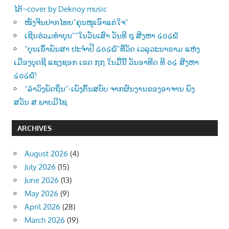
ໄຕ້~cover by Deknoy music
ໜັງຈີນປາກໄທຍ”ຄຸນໜູເອົາແຕ່ໃຈ”
ເຊີນຮ່ວມທຳບຸນ””ໃນວັນເສົາ ວັນທີ ໘ ສີງຫາ ໒໐໒໖
“ບຸນເຂົ້າພັນສາ ປະຈຳປີ ໒໐໒໖”ທີ່ວັດ ເວລຸວະນາຣາມ ແຫ່ງ
ເມືອງບຸດຊີ ແຊງຊອກ ເຂດ ໗໗ ໃນມື້ນີ້ ວັນອາທີດ ທີ ໐໒ ສີງຫາ
໒໐໒໖!
“ລຳວົງພັດຖິ່ນ“-ເພັງຕົ້ນສບັບ ຈາກຜົນງານຂອງອາຈານ ພົງ
ສວັນ ສ.ພາບມີໄຊ
ARCHIVES
August 2026
(4)
July 2026
(15)
June 2026
(13)
May 2026
(9)
April 2026
(28)
March 2026
(19)