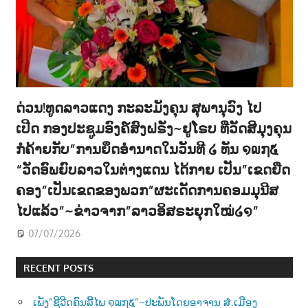
ດ່ວນ!ທູດລາວແດງ ກະລະມັງຄຸນ ສຸພານຸວົງ ໄປ
ເປີດ ກອງປະຊູມອົງຄ໌ສົງຝຣັ່ງ~ຢູໂຣບ ທີ່ວັດສີມຸງຄຸນ
ກໍຄ້າຍກັບ”ການຍຶດອຳນາດໃນວັນທີ ໒ ທັນ ໑໙໗໕
“ວັດອົພຍົບລາວໃນຕ່າງແດນ ໄດ້ກາຍ ເປັນ”ເຂດຍືດ
ຄອງ”ເປັນເຂດຂອງພວກ”ຜະເດັດການຄອມມຸນີສ
ໄປແລ້ວ”~ຂ່າວຈາກ”ລາວອິສຣະຍຸກໃໝ່໒໑”
07/07/2026
RECENT POSTS
ເພັງ”ຊີວີດຄົນລີ້ໄພ ໑໙໗໕”~ປະພັນໂດຍອາຈານ ສໍ.ເມືອງ