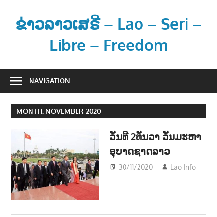
Skip
to
ຂ່າວລາວເສຣີ – Lao – Seri –
content
Libre – Freedom
ຂ່
າ
NAVIGATION
ວ
ແ
MONTH:
NOVEMBER 2020
ລ
ະ
ວັນທີ 2ທັນວາ ວັນມະຫາ
ຂໍ້
ອຸບາດຊາດລາວ
ມູ
ນ
30/11/2020
Lao Info
ກ
ຂ່
ເມືອງ
າ
POLI
ວ
ສ