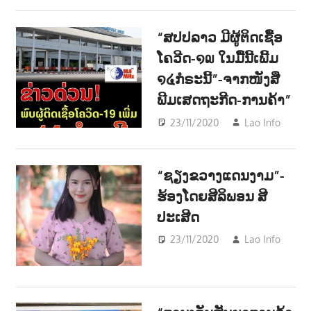
ຂ່າວ
NE
“ສປປລາວ ມີຜູ້ຕິດເຊື້ອ
ໂຄວີດ-໑໙ ໃນມື້ນີ້ເພີ້ມ
໑໔ກໍຣະນີ້”-ຈາກໜັງສື
ພີມເສດຖະກີດ-ການຄ້າ”
23/11/2020
Lao Info
ຂ່າວ
NE
“ຊຽງຂວາງແດນງາມ”-
ຮ້ອງໂດຍສີລິພອນ ສີ
ປະເສີດ
23/11/2020
Lao Info
ດົນຕ
-
MUS