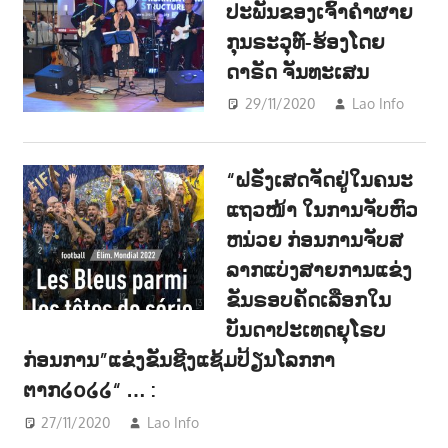
ປະພັນຂອງເຈົ້າຄຳຜາຍ
ກຸນຣະວຸທ໌-ຮ້ອງໂດຍ
ດາຣັດ ຈັນທະເສນ
29/11/2020
Lao Info
ດົນຕ
-
“ຝຣັ່ງເສດຈັດຢູ່ໃນຄນະ
MUS
ແຖວໜ້າ ໃນການຈັບຫົວ
ຫນ່ວຍ ກ່ອນການຈັບສ
ລາກແບ່ງສາຍການແຂ່ງ
ຂັນຣອບຄັດເລືອກໃນ
ບັນດາປະເທດຍຸໂຣບ
ກ່ອນການ”ແຂ່ງຂັນຊີງແຊ້ມປ້ຽນໂລກກາ
ຕາກ໒໐໒໒“ … :
27/11/2020
Lao Info
ກິລາ - SPORT