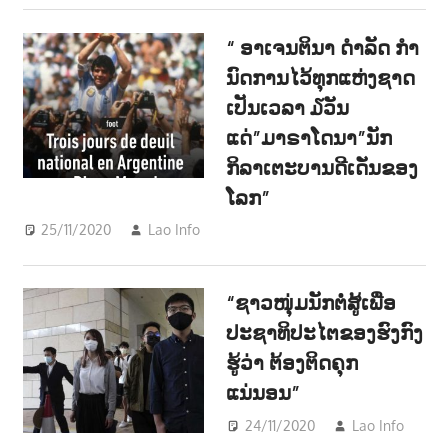
“ ອາເຈນຕິນາ ດຳລັດ ກຳ
ນົດການໄວ້ທຸກແຫ່ງຊາດ
ເປັນເວລາ ໓ວັນ
ແດ່”ມາຣາໂດນາ”ນັກ
ກິລາເຕະບານດີເດັ່ນຂອງ
ໂລກ”
25/11/2020
Lao Info
ກິລາ - SPORT
“ຊາວໜຸ່ມນັກຕໍ່ສູ້ເພື່ອ
ປະຊາທິປະໄຕຂອງຮົງກົງ
ຮູ້ວ່າ ຕ້ອງຕິດຄຸກ
ແນ່ນອນ”
24/11/2020
Lao Info