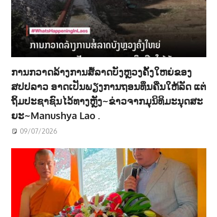
ການກວາດລ້າງການສໍ້ລາດບັງຫຼວງຄັ້ງໃຫຍ່ຂອງ
ສປປລາວ ອາດເປັນພຽງການຖອນທຶນຄືນໃຫ້ລັດ ແຕ່
ຖິ້ມປະຊາຊົນໄວ້ທາງຫຼັງ~ຂ່າວຈາກມຸນິທິມະນຸດສະ
ຍະ~Manushya Lao .
09/07/2026