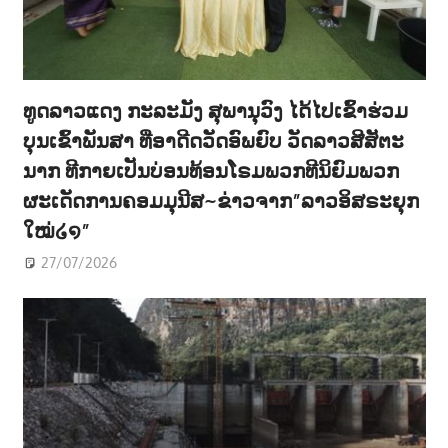
ທູດລາວແດງ ກະລະມັງ ສຸພານຸວົງ ໄດ້ໄປເຂົ້າຮ່ວມ
ບຸນເຂົ້າພັນສາ ທີ່ອາດີດວັດອົພຍົບ ວັດລາວສີສັຕະ
ນາກ ທີກາຍເປັນບ່ອນທ້ອນໂຣມພວກທີນິຍົມພວກ
ຜະເດັດການຄອມມຸນີສ~ຂ່າວຈາກ”ລາວອິສຣະຍຸກ
ໃໝ່໒໑”
27/07/2026