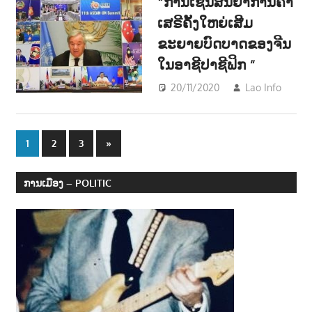
“ການເຊັນສັນຍາການຄ້າ
ເສຣີຄັ້ງໃຫຍ່ເສີມ
ຂະຍາຍບົດບາດຂອງຈີນ
ໃນອາຊີປາຊີຟິກ “
20/11/2020
Lao Info
ຂ່າວ
NE
Posts
Next
1
2
3
»
Posts
navigation
ການເມືອງ – POLITIC