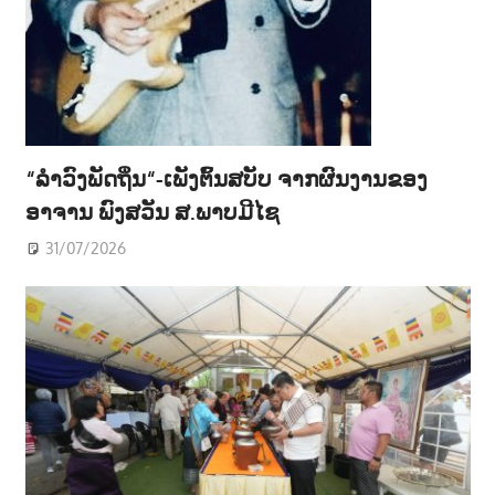
“ລຳວົງພັດຖິ່ນ“-ເພັງຕົ້ນສບັບ ຈາກຜົນງານຂອງ
ອາຈານ ພົງສວັນ ສ.ພາບມີໄຊ
31/07/2026