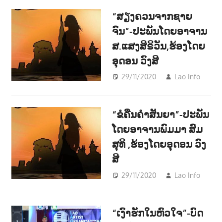
າ
“ສຽງຄວນຈາກຊາຍ
ນ
ຈົນ”-ປະພັນໂດຍອາຈານ
ສ.ແສງສິຣິວັນ,ຮ້ອງໂດຍ
ອຸດອນ ວົງສີ
29/11/2020
Lao Info
ດົນຕ
-
“ຂໍຄືນຄຳສັນຍາ”-ປະພັນ
MUS
ໂດຍອາຈານພົມມາ ສົມ
ສຸທິ ,ຮ້ອງໂດຍອຸດອນ ວົງ
ສີ
29/11/2020
Lao Info
ດົນຕ
-
“ເງົາຮັກໃນຫົວໃຈ”-ບົດ
MUS