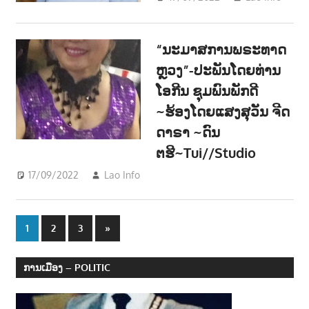
ຂ່າວ
NE
“ນະມາສການພຣະທາດ
ຫຼວງ”-ປະພັນໂດຍທ່ານ
ໂອກີນ ຊຸມພົນພັກດີ
~ຮ້ອງໂດຍແສງສຸວັນ ຈີດ
ດາຣາ ~ດົນ
ຕຮີ~Tui//Studio
17/09/2022
Lao Info
ດົນຕຣີ - MUSIC
Posts
Next
1
2
3
»
Posts
navigation
ການເມືອງ – POLITIC