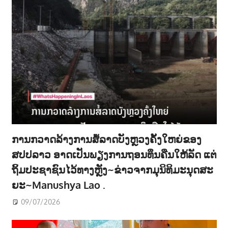
ການກວາດລ້າງການສໍ້ລາດບັງຫຼວງຄັ້ງໃຫຍ່ຂອງ
ສປປລາວ ອາດເປັນພຽງການຖອນທຶນຄືນໃຫ້ລັດ ແຕ່
ຖິ້ມປະຊາຊົນໄວ້ທາງຫຼັງ~ຂ່າວຈາກມຸນິທິມະນຸດສະ
ຍະ~Manushya Lao .
09/07/2026