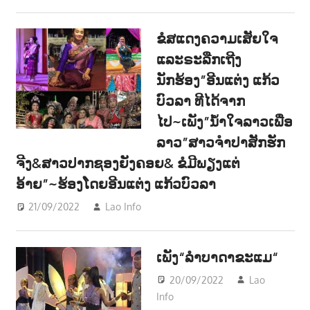
ຂໍສແດງຄວາມເສັຍໃຈ
ແລະຣະລືກເຖີງ
ນັກຮ້ອງ”ອີນແຕ່ງ ແກ້ວ
ບົວລາ ທີໄດ້ຈາກ
ໄປ~ເພັງ”ນໍ້າໃຈລາວເພື່ອ
ລາວ”ສາວຈຳປາສັກຮັກ
ຈີງ&ສາວປາກຊອງຍັງຄອຍ& ຂໍມີພຽງແຕ່
ອ້າຍ”~ຮ້ອງໂດຍອີນແຕ່ງ ແກ້ວບົວລາ
21/09/2022
Lao Info
ດົນຕຣີ - MUSIC
ເພັງ“ລຳບາດາຂະແມ“
20/09/2022
Lao
Info
ດົນຕຣີ - MUSIC