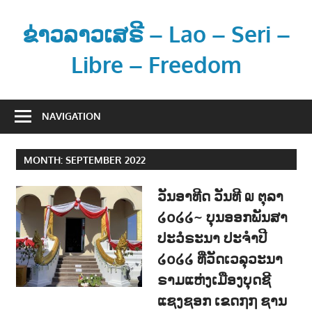
Skip
to
ຂ່າວລາວເສຣີ – Lao – Seri –
content
Libre – Freedom
ຂ່
າ
NAVIGATION
ວ
ແ
MONTH:
SEPTEMBER 2022
ລ
ະ
ວັນອາທີດ ວັນທີ ໙ ຕຸລາ
ຂໍ້
໒໐໒໒~ ບຸນອອກພັນສາ
ມູ
ປະວໍຣະນາ ປະຈຳປີ
ນ
ຂ່
໒໐໒໒ ທີ່ວັດເວລຸວະນາ
າ
ຣາມແຫ່ງເມືອງບຸດຊີ
ວ
ແຊງຊອກ ເຂດ໗໗ ຊານ
ສ