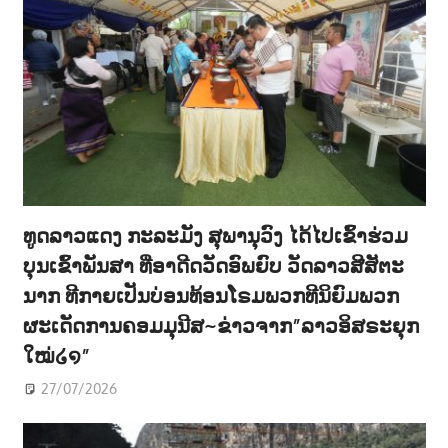
ທູດລາວແດງ ກະລະມັງ ສຸພານຸວົງ ໄດ້ໄປເຂົ້າຮ່ວມ
ບຸນເຂົ້າພັນສາ ທີ່ອາດີດວັດອົພຍົບ ວັດລາວສີສັຕະ
ນາກ ທີກາຍເປັນບ່ອນທ້ອນໂຣມພວກທີນິຍົມພວກ
ຜະເດັດການຄອມມຸນີສ~ຂ່າວຈາກ”ລາວອິສຣະຍຸກ
ໃໝ່໒໑”
27/07/2026