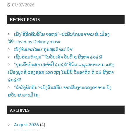
07/07/2026
RECENT POSTS
ເພັງ”ຊີວີດຄົນລີ້ໄພ ໑໙໗໕”~ປະພັນໂດຍອາຈານ ສໍ.ເມືອງ
ໄຕ້~cover by Deknoy music
ໜັງຈີນປາກໄທຍ”ຄຸນໜູເອົາແຕ່ໃຈ”
ເຊີນຮ່ວມທຳບຸນ””ໃນວັນເສົາ ວັນທີ ໘ ສີງຫາ ໒໐໒໖
“ບຸນເຂົ້າພັນສາ ປະຈຳປີ ໒໐໒໖”ທີ່ວັດ ເວລຸວະນາຣາມ ແຫ່ງ
ເມືອງບຸດຊີ ແຊງຊອກ ເຂດ ໗໗ ໃນມື້ນີ້ ວັນອາທີດ ທີ ໐໒ ສີງຫາ
໒໐໒໖!
“ລຳວົງພັດຖິ່ນ“-ເພັງຕົ້ນສບັບ ຈາກຜົນງານຂອງອາຈານ ພົງ
ສວັນ ສ.ພາບມີໄຊ
ARCHIVES
August 2026
(4)