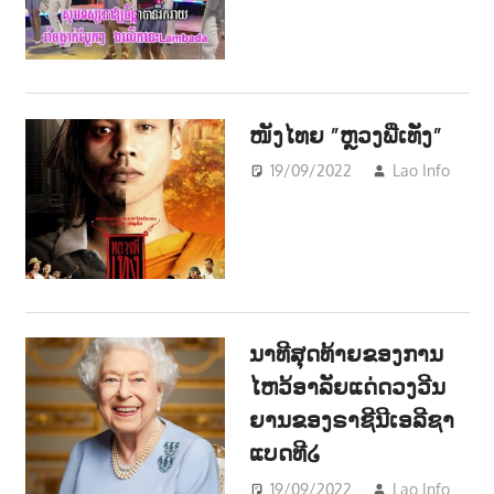
ໜັງໄທຍ ”ຫຼວງພີ່ເທັ່ງ”
19/09/2022
Lao Info
ບ
ENT
ນາທີສຸດທ້າຍຂອງການ
ໄຫວ້ອາລັຍແດ່ດວງວີນ
ຍານຂອງຣາຊີນີເອລີຊາ
ແບດທີ໒
19/09/2022
Lao Info