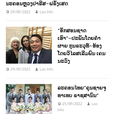
ນະຄອນຫຼວງປາຣີສ~ຝຣັ່ງເສດ
າ
29/09/2022
Lao Info
ສັງຄົມ - SOCIETY
ນ
“ອັກສອນຊາດ
ເຮົາ”~ປະພັນໂດຍຄຳ
ຜາຍ ກຸນຣະວຸທ໌~ຮ້ອງ
ໂດຍວິໄລສເລີມພົນ ເຄນ
ນະວົງ
29/09/2022
Lao Info
ດົນຕຣີ - MUSIC
ລະຄອນໄທຍ”ຄຸນຊາຍຈຸ
ທາເທບ ຣາຊສານົນ”
25/09/2022
Lao
Info
ບັນເທີງ -