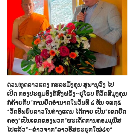
ດ່ວນ!ທູດລາວແດງ ກະລະມັງຄຸນ ສຸພານຸວົງ ໄປ
ເປີດ ກອງປະຊູມອົງຄ໌ສົງຝຣັ່ງ~ຢູໂຣບ ທີ່ວັດສີມຸງຄຸນ
ກໍຄ້າຍກັບ”ການຍຶດອຳນາດໃນວັນທີ ໒ ທັນ ໑໙໗໕
“ວັດອົພຍົບລາວໃນຕ່າງແດນ ໄດ້ກາຍ ເປັນ”ເຂດຍືດ
ຄອງ”ເປັນເຂດຂອງພວກ”ຜະເດັດການຄອມມຸນີສ
ໄປແລ້ວ”~ຂ່າວຈາກ”ລາວອິສຣະຍຸກໃໝ່໒໑”