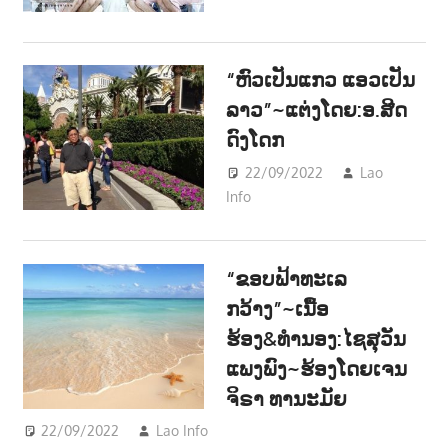
ENTERTAINMENT
“ຫົວເປັນແກວ ແອວເປັນ
ລາວ”~ແຕ່ງໂດຍ:ອ.ສີດ
ດົງໂດກ
22/09/2022
Lao
Info
ການເມືອງ - POLITIC
,
ດົນຕຣີ - MUSIC
“ຂອບຟ້າທະເລ
ກວ້າງ”~ເນື້ອ
ຮ້ອງ&ທຳນອງ:ໄຊສຸວັນ
ແພງພົງ~ຮ້ອງໂດຍເຈນ
ຈິຣາ ທານະມັຍ
22/09/2022
Lao Info
ດົນຕຣີ - MUSIC