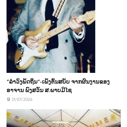
“ລຳວົງພັດຖິ່ນ“-ເພັງຕົ້ນສບັບ ຈາກຜົນງານຂອງ
ອາຈານ ພົງສວັນ ສ.ພາບມີໄຊ
31/07/2026