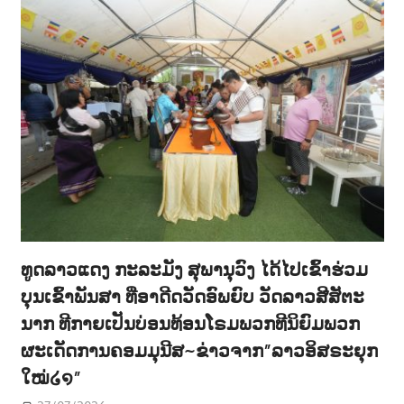
ທູດລາວແດງ ກະລະມັງ ສຸພານຸວົງ ໄດ້ໄປເຂົ້າຮ່ວມ
ບຸນເຂົ້າພັນສາ ທີ່ອາດີດວັດອົພຍົບ ວັດລາວສີສັຕະ
ນາກ ທີກາຍເປັນບ່ອນທ້ອນໂຣມພວກທີນິຍົມພວກ
ຜະເດັດການຄອມມຸນີສ~ຂ່າວຈາກ”ລາວອິສຣະຍຸກ
ໃໝ່໒໑”