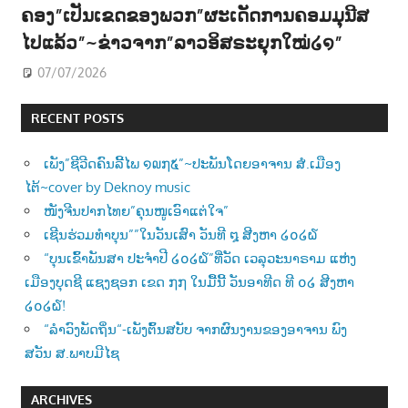
ຄອງ”ເປັນເຂດຂອງພວກ”ຜະເດັດການຄອມມຸນີສ
ໄປແລ້ວ”~ຂ່າວຈາກ”ລາວອິສຣະຍຸກໃໝ່໒໑”
07/07/2026
RECENT POSTS
ເພັງ”ຊີວີດຄົນລີ້ໄພ ໑໙໗໕”~ປະພັນໂດຍອາຈານ ສໍ.ເມືອງ
ໄຕ້~cover by Deknoy music
ໜັງຈີນປາກໄທຍ”ຄຸນໜູເອົາແຕ່ໃຈ”
ເຊີນຮ່ວມທຳບຸນ””ໃນວັນເສົາ ວັນທີ ໘ ສີງຫາ ໒໐໒໖
“ບຸນເຂົ້າພັນສາ ປະຈຳປີ ໒໐໒໖”ທີ່ວັດ ເວລຸວະນາຣາມ ແຫ່ງ
ເມືອງບຸດຊີ ແຊງຊອກ ເຂດ ໗໗ ໃນມື້ນີ້ ວັນອາທີດ ທີ ໐໒ ສີງຫາ
໒໐໒໖!
“ລຳວົງພັດຖິ່ນ“-ເພັງຕົ້ນສບັບ ຈາກຜົນງານຂອງອາຈານ ພົງ
ສວັນ ສ.ພາບມີໄຊ
ARCHIVES