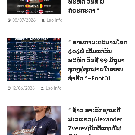
ພະຫັດ ວັນທີ ໙
ກໍຣະກະດາ ”
08/07/2026
Lao Info
ກິລາ - SPORT
,
ຂ່າວ - NEWS
“ ຣາຍການເຕະບານໂລກ
໒໐໒໖ ເລີ້ມແຕ່ວັນ
ພະຫັດ ວັນທີ ໑໑ ມິຖຸນາ
ທຸກໆຄູ່ທຸກສາຍໃນຮອບ
ທຳອີດ ”~Foot01
12/06/2026
Lao Info
ກິລາ - SPORT
,
ຂ່າວ - NEWS
“ ທ້າວ ອາເລັກຊານເດີ
ສເວເເຣວ(Alexander
Zverev)ນັກຕີແທນນີສ