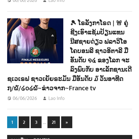
06/06/2026
Lao Info
ກິລາ - SPORT
,
ຂ່າວ - NEWS
🎾 ໂຣລັງກາໂຣດ | 🚨 ຄູ່
ຊີງເອົາແຊ້ມປ້ຽນແທນ
ນີສຊາຍດ່ຽວ ຟລາວິໂອ
ໂຄບອນລີ ຊາວອິຕາລີ ມື
ອັນດັບ ໑໔ ຂອງໂລກ ຈະ
ລົງພົບກັບ ອາເລັກຊານເດີ
ຊເວເຣຟ ຊາວເຍັຍຣະມັນ ມືອັນດັບ ໓ ວັນອາທີດ
໗/໖/໒໐໒໖~ຂ່າວຈາກ~France tv
06/06/2026
Lao Info
ກິລາ - SPORT
,
ຂ່າວ - NEWS
Posts
…
Next
1
2
3
21
»
Posts
navigation