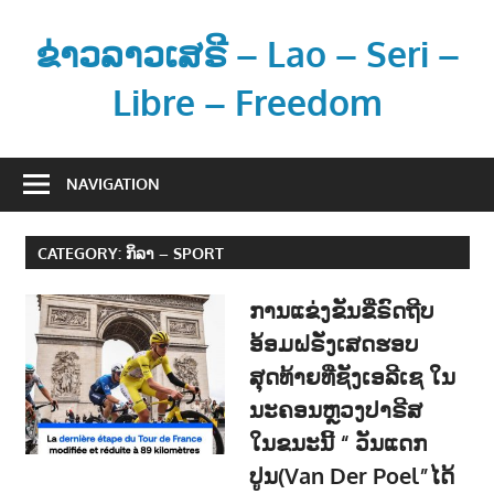
Skip
to
ຂ່າວລາວເສຣີ – Lao – Seri –
content
Libre – Freedom
ຂ່
າ
NAVIGATION
ວ
ແ
CATEGORY:
ກິລາ – SPORT
ລ
ະ
ການແຂ່ງຂັນຂີ່ຣົດຖີບ
ຂໍ້
ອ້ອມຝຣັ່ງເສດຮອບ
ມູ
ສຸດທ້າຍທີ່ຊັງເອລີເຊ ໃນ
ນ
ຂ່
ນະຄອນຫຼວງປາຣີສ
າ
ໃນຂນະນີ້ “ ວັນແດກ
ວ
ປູນ(Van Der Poel”ໄດ້
ສ