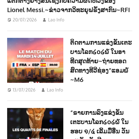
ແຕກຕ່າງຢ່າງສິ້ນເຊີງກັບຄວາມຜິດຫວັງຂອງ
Lionel Messi.~ຂ່າວຈາກວິທະຍຸຝຣັ່ງສາກົນ~RFI
20/07/2026
Lao Info
ກິລາ - SPORT
,
ຂ່າວ - NEWS
ຕິດຕາມການແຂ່ງຂັນເຕະ
ບານໂລກ໒໐໒໖ ໃນອາ
ທີດສຸດທ້າຍ~ຖ່າຍທອດ
ສົດທາງທີວີຊ່ອງ”ແອມ໖
~M6
13/07/2026
Lao Info
ກິລາ - SPORT
“ຣາຍການລົງແຂ່ງຂັນ
ເຕະບານໂລກ໒໐໒໖ ໃນ
ຮອບ ໑/໔ ເລີ້ມມື້ອື່ນ ວັນ