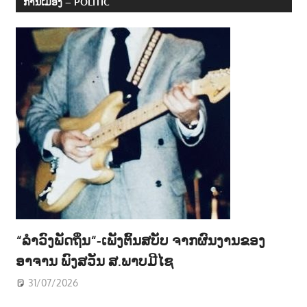
ການເມືອງ – POLITIC
“ລຳວົງພັດຖິ່ນ“-ເພັງຕົ້ນສບັບ ຈາກຜົນງານຂອງ
ອາຈານ ພົງສວັນ ສ.ພາບມີໄຊ
31/07/2026