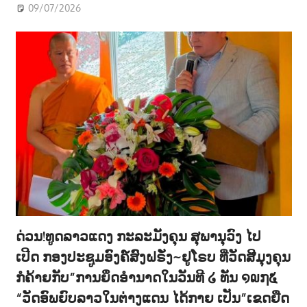
09/07/2026
ດ່ວນ!ທູດລາວແດງ ກະລະມັງຄຸນ ສຸພານຸວົງ ໄປ
ເປີດ ກອງປະຊູມອົງຄ໌ສົງຝຣັ່ງ~ຢູໂຣບ ທີ່ວັດສີມຸງຄຸນ
ກໍຄ້າຍກັບ”ການຍຶດອຳນາດໃນວັນທີ ໒ ທັນ ໑໙໗໕
“ວັດອົພຍົບລາວໃນຕ່າງແດນ ໄດ້ກາຍ ເປັນ”ເຂດຍືດ