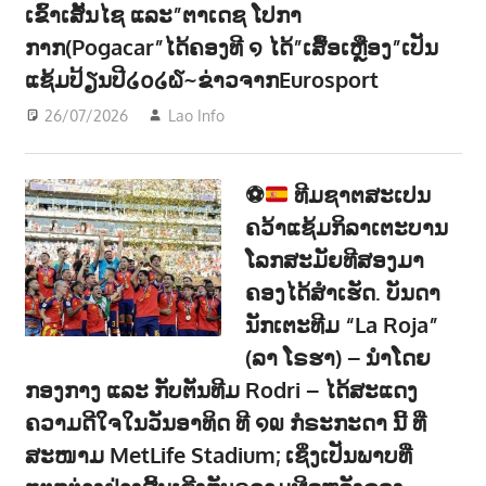
ເຂົ້າເສັ້ນໄຊ ແລະ”ຕາເດຊ ໂປກາ
າ
ກາກ(Pogacar”ໄດ້ຄອງທີ ໑ ໄດ້”ເສື້ອເຫຼືອງ”ເປັນ
ນ
ແຊ້ມປ້ຽນປີ໒໐໒໖~ຂ່າວຈາກEurosport
26/07/2026
Lao Info
ກິລາ - SPORT
,
ຂ່າວ - NEWS
⚽
ທີມຊາຕສະເປນ
ຄວ້າແຊ້ມກິລາເຕະບານ
ໂລກສະມັຍທີສອງມາ
ຄອງໄດ້ສຳເຮັດ. ບັນດາ
ນັກເຕະທີມ “La Roja”
(ລາ ໂຣຮາ) – ນຳໂດຍ
ກອງກາງ ແລະ ກັບຕັນທີມ Rodri – ໄດ້ສະແດງ
ຄວາມດີໃຈໃນວັນອາທິດ ທີ ໑໙ ກໍຣະກະດາ ນີ້ ທີ່
ສະໜາມ MetLife Stadium; ເຊິ່ງເປັນພາບທີ່