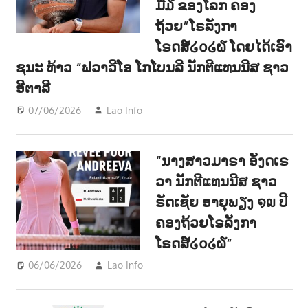
ມື້໓ ຂອງໂລກ ຄອງ
ຖ້ວຍ”ໂຣລັງກາ
ໂຣດສ໌໒໐໒໖ ໂດຍໄດ້ເອົາ
ຊນະ ທ້າວ “ຟວາວີໂອ ໂກໂບນລີ ນັກຕີແທນນີສ ຊາວ
ອີຕາລີ
07/06/2026
Lao Info
ກິລາ - SPORT
,
ຂ່າວ - NEWS
“ນາງສາວມາຣາ ອັງດເຣ
ວາ ນັກຕີແທນນີສ ຊາວ
ຣັດເຊັຍ ອາຍຸພຽງ ໑໙ ປີ
ຄອງຖ້ວຍໂຣລັງກາ
ໂຣດສ໌໒໐໒໖”
06/06/2026
Lao Info
ກິລາ - SPORT
,
ຂ່າວ - NEWS