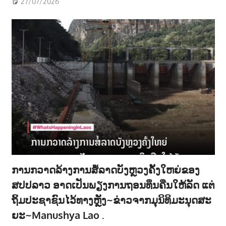
27/07/2026
ການກວາດລ້າງການສໍ້ລາດບັງຫຼວງຄັ້ງໃຫຍ່ຂອງ
ສປປລາວ ອາດເປັນພຽງການຖອນທຶນຄືນໃຫ້ລັດ ແຕ່
ຖິ້ມປະຊາຊົນໄວ້ທາງຫຼັງ~ຂ່າວຈາກມຸນິທິມະນຸດສະ
ຍະ~Manushya Lao .