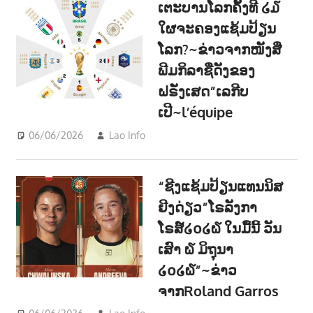
ເຕະບານໂລກຄັ້ງທີ ໒໓
ໃຜຈະຄອງແຊ້ມປ້ຽນ
ໂລກ?~ຂ່າວຈາກໜັງສື
ພີມກິລາຊື່ດັງຂອງ
ຝຣັ່ງເສດ”ເລກີບ
ເປີ~l’équipe
06/06/2026
Lao Info
ກິລາ - SPORT
“ຊີງແຊ້ມປ້ຽນແທນນິສ
ຍີງດ່ຽວ”ໂຣລັງກາ
ໂຣສ໌໒໐໒໖ ໃນມື້ນີ້ ວັນ
ເສົາ ໖ ມິຖຸນາ
໒໐໒໖”~ຂ່າວ
ຈາກRoland Garros