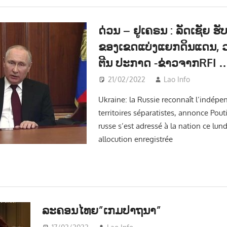
ດ່ວນ – ຢູ​ເຄຣນ : ລັດ​ເຊັຍ ​ຮັບ
ຂອງ​ເຂດ​ແບ່ງ​ແຍກ​ດິນ​ແດນ,
ຕີນ ປະກາດ -ຂ່າວຈາກRFI …
21/02/2022
Lao Info
ການເມ
Ukraine: la Russie reconnaît l’indép
territoires séparatistes, annonce Pout
russe s’est adressé à la nation ce lundi
allocution enregistrée
ລະຄອນໄທຍ”ເກມປາຖນາ”