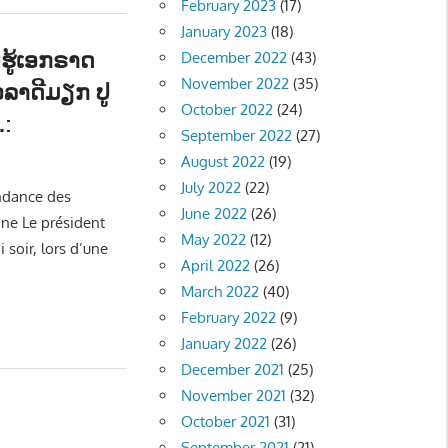
February 2023
(17)
January 2023
(18)
​ຮູ້​ເອກຣາດ​
December 2022
(43)
November 2022
(35)
 ວລາດີມຽກ ປູ
October 2022
(24)
:
September 2022
(27)
ືອງ - POLITIC
,
ຂ່າວ - NEWS
August 2022
(19)
July 2022
(22)
endance des
June 2022
(26)
ine Le président
May 2022
(12)
 soir, lors d’une
April 2022
(26)
March 2022
(40)
February 2022
(9)
January 2022
(26)
December 2021
(25)
November 2021
(32)
October 2021
(31)
September 2021
(21)