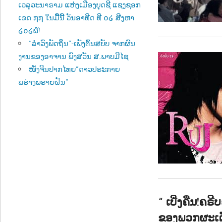
ເວລຸວະນາຣາມ ແຫ່ງເມືອງບຸດຊີ ແຊງຊອກ
ເຂດ ໗໗ ໃນມື້ນີ້ ວັນອາທີດ ທີ ໐໒ ສີງຫາ
໒໐໒໖!
“ລຳວົງພັດຖິ່ນ“-ເພັງຕົ້ນສບັບ ຈາກຜົນ
ງານຂອງອາຈານ ພົງສວັນ ສ.ພາບມີໄຊ
ໜັງຈີນປາກໄທຍ”ດາວປຣະກາຍ
ພຣ່າງພຣາຍຝັນ”
“ ເບີ່ງຄືນ!ຄ
ຂອງພວກຜະເດັ