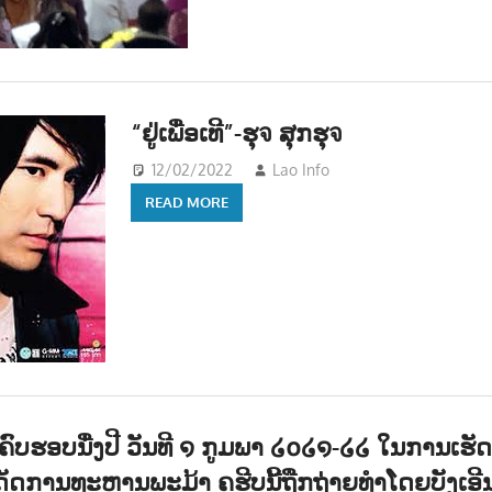
“ຢູ່ເພື່ອເທີ”-ຮຸจ ສຸກຮຸจ
12/02/2022
Lao Info
ດົນຕຣີ - MUSIC
READ MORE
ຣີບຄົບຮອບນື່ງປີ ວັນທີ ໑ ກູມພາ ໒໐໒໑-໒໒ ໃນການເຮ
ດການທະຫານພະມ້າ ຄຮີບນີ້ຖືກຖ່າຍທຳໂດຍບັງເອີ