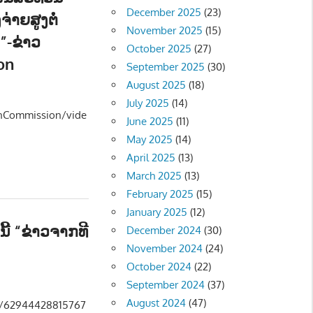
December 2025
(23)
ຈ່າຍສູງຕໍ່
November 2025
(15)
.”-ຂ່າວ
October 2025
(27)
on
September 2025
(30)
August 2025
(18)
ືອງ - POLITIC
,
ຂ່າວ - NEWS
July 2025
(14)
nCommission/vide
June 2025
(11)
May 2025
(14)
April 2025
(13)
March 2025
(13)
February 2025
(15)
January 2025
(12)
ານີ້ “ຂ່າວຈາກທີ
December 2024
(30)
November 2024
(24)
October 2024
(22)
S
September 2024
(37)
August 2024
(47)
s/62944428815767