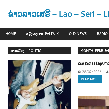
Skip
to
ຂ່າວລາວເສຣີ – Lao – Seri – 
content
ຂ່
າ
HOME
ສຽງເພງຈາກ PALTALK
OLD NEWS
RADIO
ວ
ແ
ລ
ການເມືອງ – POLITIC
MONTH:
FEBRUAR
ະ
ຂໍ້
ລະຄອນໄທຍ“ເລ
ມູ
28/02/2022
ນ
READ MORE
ຂ່
າ
ວ
ສ
າ