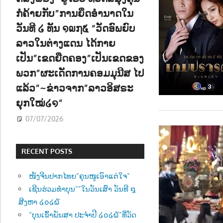
ກໍຄ້າຍກັບ”ການຍຶດອຳນາດໃນ
ວັນທີ ໒ ທັນ ໑໙໗໕ “ວັດອົພຍົບ
ລາວໃນຕ່າງແດນ ໄດ້ກາຍ
ເປັນ”ເຂດຍືດຄອງ”ເປັນເຂດຂອງ
ພວກ”ຜະເດັດການຄອມມຸນີສ ໄປ
ແລ້ວ”~ຂ່າວຈາກ”ລາວອິສຣະ
ຍຸກໃໝ່໒໑”
07/07/2026
RECENT POSTS
ໜັງຈີນປາກໄທຍ”ຄຸນໜູເອົາແຕ່ໃຈ”
ເຊີນຮ່ວມທຳບຸນ””ໃນວັນເສົາ ວັນທີ ໘
ສີງຫາ ໒໐໒໖
“ບຸນເຂົ້າພັນສາ ປະຈຳປີ ໒໐໒໖”ທີ່ວັດ