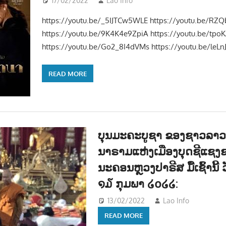
17/02/2022
Lao Info
ບັນເທີງ - ENTERTAINME
https://youtu.be/_5IJTCw5WLE https://youtu.be/RZ
https://youtu.be/9K4K4e9ZpiA https://youtu.be/tpo
https://youtu.be/Go2_8I4dVMs https://youtu.be/leLn
READ MORE
ບຸນມະຄະບູຊາ ຂອງຊາວລາວ ທ
ນາຣາມແຫ່ງເມືອງບຸດຊີແຊງ
ນະຄອນຫຼວງປາຣີສ ມື້ເຊົ້ານີ້ 
໑໓ ກຸມພາ ໒໐໒໒:
13/02/2022
Lao Info
ກິລາ 
READ MORE