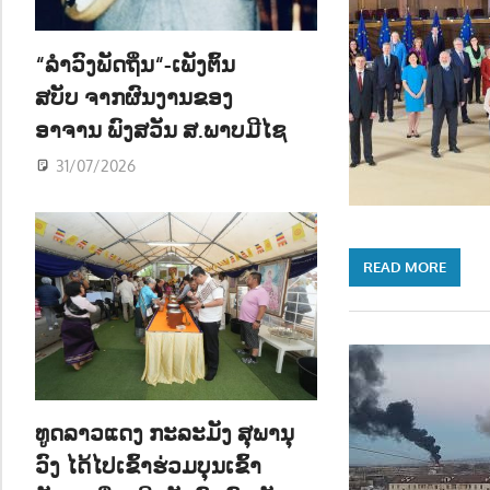
ນ
“ລຳວົງພັດຖິ່ນ“-ເພັງຕົ້ນ
ສບັບ ຈາກຜົນງານຂອງ
ອາຈານ ພົງສວັນ ສ.ພາບມີໄຊ
31/07/2026
READ MORE
ທູດລາວແດງ ກະລະມັງ ສຸພານຸ
ວົງ ໄດ້ໄປເຂົ້າຮ່ວມບຸນເຂົ້າ