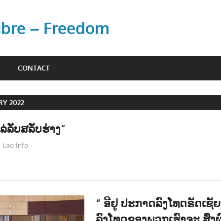
Libre – Freedom
CONTACT
Y 2022
່ລັບສລັບຮ່າງ”
Lao Info
ບັນເທີງ - ENTERTAINMENT
“ ອີຢູ ປະກາດລົງໂທດຣັດເຊັຍ
ລົງໂທດຂອງພວກເຮົາຈະ ສົ່ງ