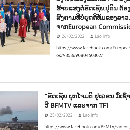
ຮ້າຍແຮງຕໍ່ຣັດເຊັຍ.ປູຕິນ ຕ້ອງ
ສົງຄາມທີ່ບໍ່ຍຸດຕິທັມຂອງລາວ
ຈາກEuropean Commissi
26/02/2022
Lao Info
ການເມ
https://www.facebook.com/Europea
os/935369080460302/
“ຣັດເຊັຍ ບຸກໂຈມຕີ ຢູເຄຣນ ມື້ເຊົ້
ວີ-BFMTV ແລະຈາກ-TF1
25/02/2022
Lao Info
ຂ່າວ - NEW
https://www.facebook.com/BFMTV/video