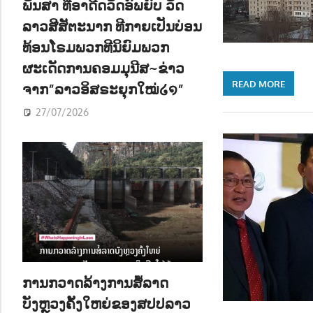
ພັນສາ ທີ່ອາດີດວັດອົພຍົບ ວັດ
ລາວສີສັຕະນາກ ທີກາຍເປັນບ່ອນ
ທ້ອນໂຣມພວກທີນິຍົມພວກ
ຜະເດັດການຄອມມຸນີສ~ຂ່າວ
READ MORE
ຈາກ”ລາວອິສຣະຍຸກໃໝ່໒໑”
27/07/2026
ການກວາດລ້າງການສໍ້ລາດ
ບັງຫຼວງຄັ້ງໃຫຍ່ຂອງສປປລາວ