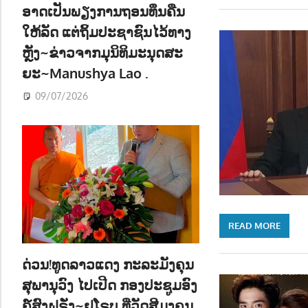
ອາດເປັນພຽງການຖອນທຶນຄືນ
ໃຫ້ລັດ ແຕ່ຖິ້ມປະຊາຊົນໄວ້ທາງ
ຫຼັງ~ຂ່າວຈາກມຸນິທິມະນຸດສະ
ຍະ~Manushya Lao .
09/07/2026
READ MORE
ດ່ວນ!ທູດລາວແດງ ກະລະມັງຄຸນ
ສຸພານຸວົງ ໄປເປີດ ກອງປະຊູມອົງ
ຄ໌ສົງຝຣັ່ງ~ຢູໂຣບ ທີ່ວັດສີມຸງຄຸນ