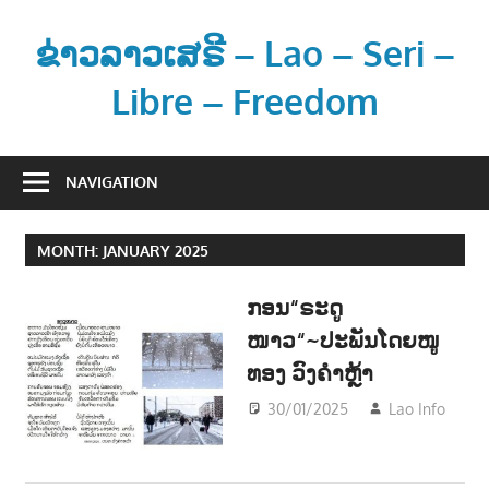
Skip
to
ຂ່າວລາວເສຣີ – Lao – Seri –
content
Libre – Freedom
ຂ່
າ
NAVIGATION
ວ
ແ
MONTH:
JANUARY 2025
ລ
ະ
ກອນ“ຣະດູ
ຂໍ້
ໜາວ“~ປະພັນໂດຍໜູ
ມູ
ທອງ ວົງຄຳຫຼ້າ
ນ
ຂ່
30/01/2025
Lao Info
າ
ວັນ
ວ
-
ສ
Lite