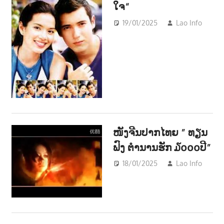
ໃຈ“
19/01/2025
Lao Info
ດົນຕ
-
MUS
ໜັງຈີນປາກໄທຍ ” ທຽນ
ຟົງ ຕຳນານຮັກ ໓໐໐໐ປີ”
18/01/2025
Lao Info
ບັ
ENT