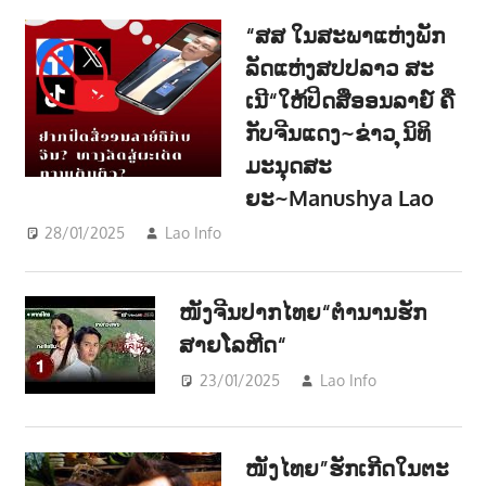
າ
“ສສ ໃນສະພາແຫ່ງພັກ
ນ
ລັດແຫ່ງສປປລາວ ສະ
ເນີ“ໃຫ້ປິດສື່ອອນລາຍ໌ ຄື
ກັບຈີນແດງ~ຂ່າວ ຸນິທິ
ມະນຸດສະ
ຍະ~Manushya Lao
28/01/2025
Lao Info
ການເມືອງ - POLITIC
,
ສັງຄົມ -
SOCIETY
ໜັງຈີນປາກໄທຍ“ຕຳນານຮັກ
ສາຍໂລຫີດ“
23/01/2025
Lao Info
ບັນເທີງ -
ENTERTAINM
ໜັງໄທຍ”ຮັກເກີດໃນຕະ