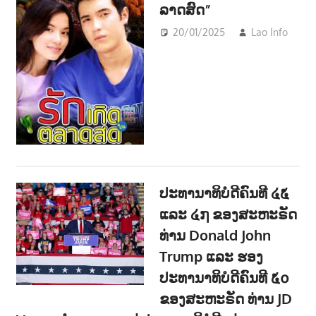
ລາດສົດ”
20/01/2025
Lao Info
ບ
ENT
ປະທານາທິບໍດີຄົນທີ ໔໕
ແລະ ໔໗ ຂອງສະຫະຣັດ
ທ່ານ Donald John
Trump ແລະ ຮອງ
ປະທານາທິບໍດີຄົນທີ ໕໐
ຂອງສະຫະຣັດ ທ່ານ JD