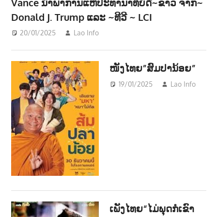
Vance ນຳພາການແຫ່ປະທານາທິບໍດີ~ຂ່າວ ຈາກ~
Donald J. Trump ແລະ ~ທີວີ ~ LCI
20/01/2025
Lao Info
ການເມືອງ - POLITIC
,
ຂ່າວ - NEWS
ໜັງໄທຍ”ສົມປານ້ອຍ”
19/01/2025
Lao Info
ບັ
ENT
ເພັງໄທຍ“ໄມ່ພຸດກໍເຂົາ