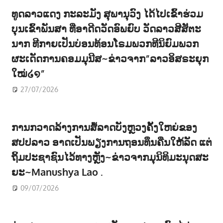
ທູດລາວແດງ ກະລະມັງ ສຸພານຸວົງ ໄດ້ໄປເຂົ້າຮ່ວມ
ບຸນເຂົ້າພັນສາ ທີ່ອາດີດວັດອົພຍົບ ວັດລາວສີສັຕະ
ນາກ ທີກາຍເປັນບ່ອນທ້ອນໂຣມພວກທີນິຍົມພວກ
ຜະເດັດການຄອມມຸນີສ~ຂ່າວຈາກ”ລາວອິສຣະຍຸກ
ໃໝ່໒໑”
27/07/2026
ການກວາດລ້າງການສໍ້ລາດບັງຫຼວງຄັ້ງໃຫຍ່ຂອງ
ສປປລາວ ອາດເປັນພຽງການຖອນທຶນຄືນໃຫ້ລັດ ແຕ່
ຖິ້ມປະຊາຊົນໄວ້ທາງຫຼັງ~ຂ່າວຈາກມຸນິທິມະນຸດສະ
ຍະ~Manushya Lao .
09/07/2026