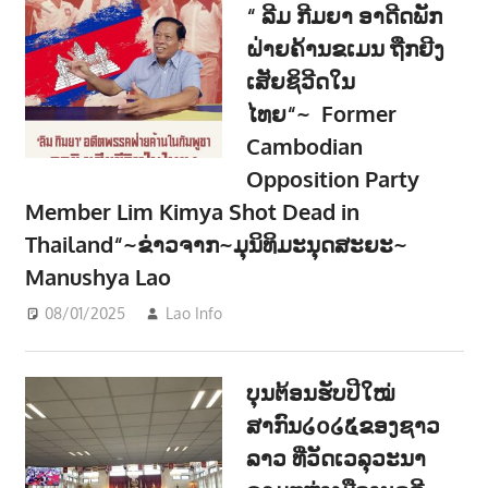
“ ລີມ ກີມຍາ ອາດີດພັກ
ຝ່າຍຄ້ານຂເມນ ຖືກຍີງ
ເສັຍຊິວີດໃນ
ໄທຍ“~ Former
Cambodian
Opposition Party
Member Lim Kimya Shot Dead in
Thailand“~ຂ່າວຈາກ~ມຸນິທິມະນຸດສະຍະ~
Manushya Lao
08/01/2025
Lao Info
ການເມືອງ - POLITIC
,
ຂ່າວ - NEWS
ບຸນຕ້ອນຮັບປີໃໝ່
ສາກົນ໒໐໒໕ຂອງຊາວ
ລາວ ທີ່ວັດເວລຸວະນາ