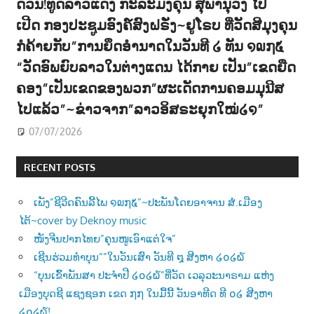
ດ່ວນ!ທູດລາວແດງ ກະລະມັງຄຸນ ສຸພານຸວົງ ໄປ
ເປີດ ກອງປະຊູມອົງຄ໌ສົງຝຣັ່ງ~ຢູໂຣບ ທີ່ວັດສີມຸງຄຸນ
ກໍຄ້າຍກັບ”ການຍຶດອຳນາດໃນວັນທີ ໒ ທັນ ໑໙໗໕
“ວັດອົພຍົບລາວໃນຕ່າງແດນ ໄດ້ກາຍ ເປັນ”ເຂດຍືດ
ຄອງ”ເປັນເຂດຂອງພວກ”ຜະເດັດການຄອມມຸນີສ
ໄປແລ້ວ”~ຂ່າວຈາກ”ລາວອິສຣະຍຸກໃໝ່໒໑”
07/07/2026
RECENT POSTS
ເພັງ”ຊີວີດຄົນລີ້ໄພ ໑໙໗໕”~ປະພັນໂດຍອາຈານ ສໍ.ເມືອງ
ໄຕ້~cover by Deknoy music
ໜັງຈີນປາກໄທຍ”ຄຸນໜູເອົາແຕ່ໃຈ”
ເຊີນຮ່ວມທຳບຸນ””ໃນວັນເສົາ ວັນທີ ໘ ສີງຫາ ໒໐໒໖
“ບຸນເຂົ້າພັນສາ ປະຈຳປີ ໒໐໒໖”ທີ່ວັດ ເວລຸວະນາຣາມ ແຫ່ງ
ເມືອງບຸດຊີ ແຊງຊອກ ເຂດ ໗໗ ໃນມື້ນີ້ ວັນອາທີດ ທີ ໐໒ ສີງຫາ
໒໐໒໖!