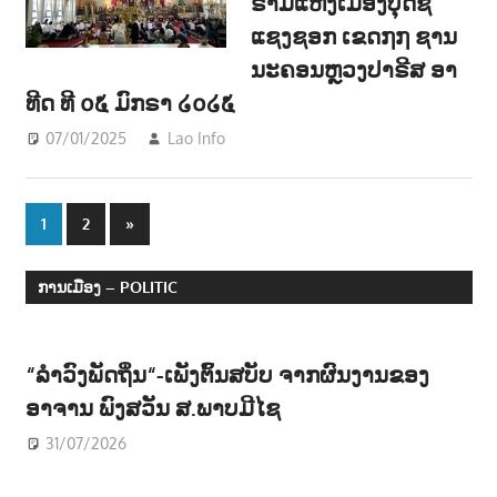
ຣາມແຫ່ງເມືອງບຸດຊີ
ແຊງຊອກ ເຂດ໗໗ ຊານ
ນະຄອນຫຼວງປາຣີສ ອາ
ທີດ ທີ ໐໕ ມົກຣາ ໒໐໒໕
07/01/2025
Lao Info
ຂ່າວ - NEWS
,
ສັງຄົມ - SOCIETY
Posts
Next
1
2
»
Posts
navigation
ການເມືອງ – POLITIC
“ລຳວົງພັດຖິ່ນ“-ເພັງຕົ້ນສບັບ ຈາກຜົນງານຂອງ
ອາຈານ ພົງສວັນ ສ.ພາບມີໄຊ
31/07/2026