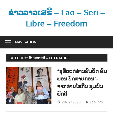
Skip
to
ຂ່າວລາວເສຣີ – Lao – Seri –
content
Libre – Freedom
ຂ່
າ
NAVIGATION
ວ
ແ
CATEGORY:
ວັນນະຄະດີ – LITERATURE
ລ
ະ
“ອຸທີດແດ່ທ່ານສົມບັດ ສົມ
ຂໍ້
ພອນ ບົດກາບກອນ“-
ມູ
ຈາກທ່ານໂອກີ່ນ ຊຸມພົນ
ນ
ຂ່
ພັກດີ
າ
20/12/2020
Lao Info
ວ
ເມືອ
ສ