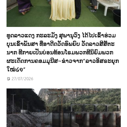
ທູດລາວແດງ ກະລະມັງ ສຸພານຸວົງ ໄດ້ໄປເຂົ້າຮ່ວມ
ບຸນເຂົ້າພັນສາ ທີ່ອາດີດວັດອົພຍົບ ວັດລາວສີສັຕະ
ນາກ ທີກາຍເປັນບ່ອນທ້ອນໂຣມພວກທີນິຍົມພວກ
ຜະເດັດການຄອມມຸນີສ~ຂ່າວຈາກ”ລາວອິສຣະຍຸກ
ໃໝ່໒໑”
27/07/2026