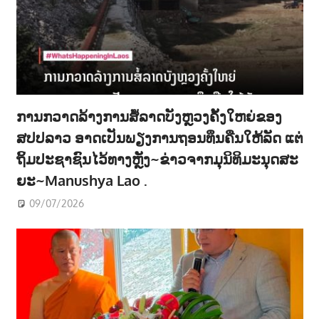
ການກວາດລ້າງການສໍ້ລາດບັງຫຼວງຄັ້ງໃຫຍ່ຂອງ
ສປປລາວ ອາດເປັນພຽງການຖອນທຶນຄືນໃຫ້ລັດ ແຕ່
ຖິ້ມປະຊາຊົນໄວ້ທາງຫຼັງ~ຂ່າວຈາກມຸນິທິມະນຸດສະ
ຍະ~Manushya Lao .
09/07/2026