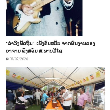
“ລຳວົງພັດຖິ່ນ“-ເພັງຕົ້ນສບັບ ຈາກຜົນງານຂອງ
ອາຈານ ພົງສວັນ ສ.ພາບມີໄຊ
31/07/2026