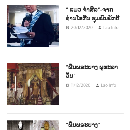
POL
າ
“ ແມວ ຈຳສີລ“-ຈາກ
ວັນ
ນ
-
ທ່ານໂອກີ່ນ ຊຸມພົນພັກດີ
Lite
20/12/2020
Lao Info
ວັນ
-
Lite
“ພືນພຣະບາງ ພຸທະລາ
ວັນ”
11/12/2020
Lao Info
ສັ
-
SOCI
ວັນນ
-
Liter
“ພືນພຣະບາງ“