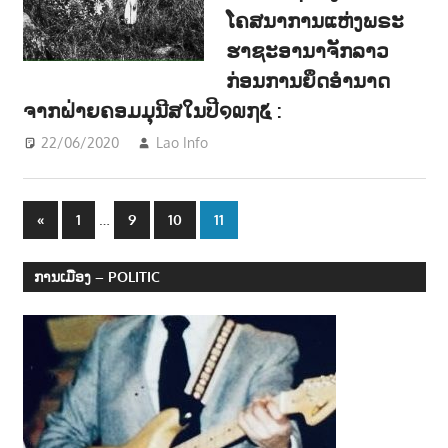
ໂຄສນາການແຫ່ງພຣະ
ຮາຊະອານາຈັກລາວ
ກ່ອນການຍຶດອຳນາດ
ຈາກຝ່າຍຄອມມຸນີສໃນປີ໑໙໗໕ :
22/06/2020
Lao Info
ສັງຄົມ - SOCIETY
,
ວັນນະຄະດີ -
Literature
Posts
Previous
…
«
1
9
10
11
Posts
navigation
ການເມືອງ – POLITIC