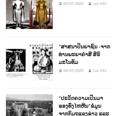
04/07/2020
Lao Info
-
SO
ວັນ
-
Lit
“ສາສນາປັນຍາຊົນ -ຈາກ
ທ່ານພະຍາຄຳສີ ສິຣິ
ມະໂນທັມ
04/07/2020
Lao Info
ວັນ
-
Lit
“ປະວັດຄວາມເປັນມາ
ຂອງທົ່ງໄຫຫີນ“ຂໍ່ມູນ
ຈາກກົມຖແລງຂ່າວ ແລະ