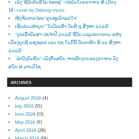
ເພັງ”ຊີວີດຄົນລີ້ໄພ ໑໙໗໕”~ປະພັນໂດຍອາຈານ ສໍ.ເມືອງ
ໄຕ້~cover by Deknoy music
ໜັງຈີນປາກໄທຍ”ຄຸນໜູເອົາແຕ່ໃຈ”
ເຊີນຮ່ວມທຳບຸນ””ໃນວັນເສົາ ວັນທີ ໘ ສີງຫາ ໒໐໒໖
“ບຸນເຂົ້າພັນສາ ປະຈຳປີ ໒໐໒໖”ທີ່ວັດ ເວລຸວະນາຣາມ ແຫ່ງ
ເມືອງບຸດຊີ ແຊງຊອກ ເຂດ ໗໗ ໃນມື້ນີ້ ວັນອາທີດ ທີ ໐໒ ສີງຫາ
໒໐໒໖!
“ລຳວົງພັດຖິ່ນ“-ເພັງຕົ້ນສບັບ ຈາກຜົນງານຂອງອາຈານ ພົງ
ສວັນ ສ.ພາບມີໄຊ
ARCHIVES
August 2026
(4)
July 2026
(15)
June 2026
(13)
May 2026
(9)
April 2026
(28)
March 2026
(19)