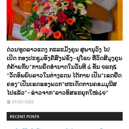
ດ່ວນ!ທູດລາວແດງ ກະລະມັງຄຸນ ສຸພານຸວົງ ໄປ
ເປີດ ກອງປະຊູມອົງຄ໌ສົງຝຣັ່ງ~ຢູໂຣບ ທີ່ວັດສີມຸງຄຸນ
ກໍຄ້າຍກັບ”ການຍຶດອຳນາດໃນວັນທີ ໒ ທັນ ໑໙໗໕
“ວັດອົພຍົບລາວໃນຕ່າງແດນ ໄດ້ກາຍ ເປັນ”ເຂດຍືດ
ຄອງ”ເປັນເຂດຂອງພວກ”ຜະເດັດການຄອມມຸນີສ
ໄປແລ້ວ”~ຂ່າວຈາກ”ລາວອິສຣະຍຸກໃໝ່໒໑”
07/07/2026
RECENT POSTS