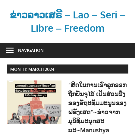
Skip
to
ຂ່າວລາວເສຣີ – Lao – Seri –
content
Libre – Freedom
ຂ່
າ
NAVIGATION
ວ
ແ
MONTH:
MARCH 2024
ລ
ະ
”ສີດໃນການເອົາລູກອອກ
ຂໍ້
ຖືກບັນຈຸໄວ້ ເປັນສ່ວນນື່ງ
ມູ
ຂອງຣັຖະທັມມະນູນຂອງ
ນ
ຂ່
ຝຣັ່ງເສດ”~ຂ່າວຈາກ
າ
ມຸນິທິມະນຸດສະ
ວ
ຍະ~Manushya
ສ