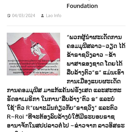
Foundation
04/03/2024
Lao Info
ການເມືອງ - POLITIC
,
ຂ່າວ -
NEWS
,
ສັງຄົມ - SOCIETY
“ພວກຜູ້ນຳຜະເດັດການ
ຄອມມຸນີສລາວ~ວຽດ ໄດ້
ຂ້າຣາຊວົງລາວ ~ຂ້າ
ພາສາຂອງຊາດ ໂດຍໄດ້
ລືບລ້າງຕົວ”ຣ” ແມ່ນເອົາ
ການເມືອງແບບຜະເດັດ
ການຄອມມຸນີສ ມາແກ້ແຄ້ນຝຣັ່ງເສດ ແລະສະຫະ
ຣັດອາເມຣິກາ ໃນການ“ລືບລ້າງ“ຕົວ ຣ“ ແລະບໍ່
ໃຊ້“ຕົວ R”ເພາະມັນກ່ຽວກັບ”ຣາຊວົງ” ແລະຕົວ
R~Roi “ທີຈະຕ້ອງລົບລ້າງບໍ່ໃຫ້ມີຣະບອບຣາຊ
ອານາຈັກໃນສປປລາວຕໍ່ໄປ ~ຂ່າວຈາກ ລາວອິສຣະ