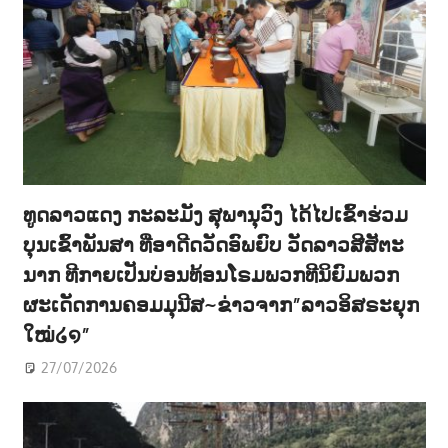
ທູດລາວແດງ ກະລະມັງ ສຸພານຸວົງ ໄດ້ໄປເຂົ້າຮ່ວມ
ບຸນເຂົ້າພັນສາ ທີ່ອາດີດວັດອົພຍົບ ວັດລາວສີສັຕະ
ນາກ ທີກາຍເປັນບ່ອນທ້ອນໂຣມພວກທີນິຍົມພວກ
ຜະເດັດການຄອມມຸນີສ~ຂ່າວຈາກ”ລາວອິສຣະຍຸກ
ໃໝ່໒໑”
27/07/2026