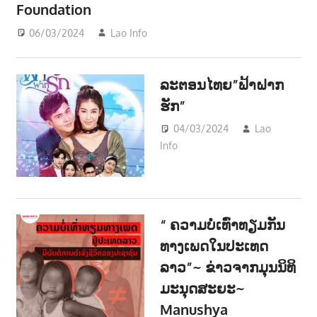
Foundation
າ
06/03/2024
Lao Info
ການເມືອງ - POLITIC
,
ສັງຄົມ -
ນ
SOCIETY
ລະຕອນໄທຍ”ຟ້າຝາກ
ຮັກ”
04/03/2024
Lao
Info
ບັນເທີງ -
ENTERTAINMENT
“ ຄວາມບໍ່ເທົ່າທຽມກັນ
ທາງເພດໃນປະເທດ
ລາວ”~ ຂ່າວຈາກມຸນນິທິ
ມະນຸດສະຍະ~
Manushya