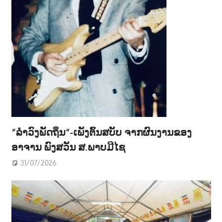
“ລຳວົງພັດຖິ່ນ“-ເພັງຕົ້ນສບັບ ຈາກຜົນງານຂອງ
ອາຈານ ພົງສວັນ ສ.ພາບມີໄຊ
31/07/2026