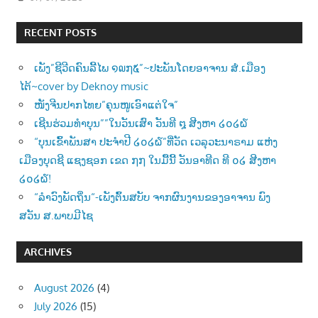
RECENT POSTS
ເພັງ”ຊີວີດຄົນລີ້ໄພ ໑໙໗໕”~ປະພັນໂດຍອາຈານ ສໍ.ເມືອງ
ໄຕ້~cover by Deknoy music
ໜັງຈີນປາກໄທຍ”ຄຸນໜູເອົາແຕ່ໃຈ”
ເຊີນຮ່ວມທຳບຸນ””ໃນວັນເສົາ ວັນທີ ໘ ສີງຫາ ໒໐໒໖
“ບຸນເຂົ້າພັນສາ ປະຈຳປີ ໒໐໒໖”ທີ່ວັດ ເວລຸວະນາຣາມ ແຫ່ງ
ເມືອງບຸດຊີ ແຊງຊອກ ເຂດ ໗໗ ໃນມື້ນີ້ ວັນອາທີດ ທີ ໐໒ ສີງຫາ
໒໐໒໖!
“ລຳວົງພັດຖິ່ນ“-ເພັງຕົ້ນສບັບ ຈາກຜົນງານຂອງອາຈານ ພົງ
ສວັນ ສ.ພາບມີໄຊ
ARCHIVES
August 2026
(4)
July 2026
(15)