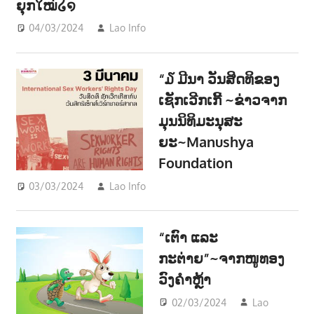
ຍຸກໃໝ່໒໑
04/03/2024
Lao Info
ການເມືອງ - POLITIC
,
ສັງຄົມ -
SOCIETY
“໓ ມີນາ ວັນສິດທິຂອງ
ເຊັກເວີກເກີ້ ~ຂ່າວຈາກ
ມຸນນິທິມະນຸສະ
ຍະ~Manushya
Foundation
03/03/2024
Lao Info
ຂ່າວ - NEWS
,
ສັງຄົມ - SOCIETY
“ເຕົາ ແລະ
ກະຕ່າຍ”~ຈາກໜູທອງ
ວົງຄຳຫຼ້າ
02/03/2024
Lao