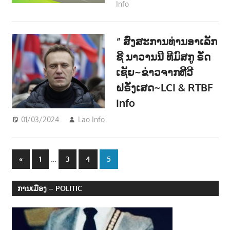
Info
ວັນນະຄະດີ - Literature
“ ສົ່ງສະການທ່ານອາເລັກ
ຊີ ນາວານນີ ທີມົສກູ ຣັດ
ເຊັຍ~ຂ່າວຈາກທີວີ
ຝຣັ່ງເສດ~LCI & RTBF
Info
01/03/2024
Lao Info
ການເມືອງ - POLITIC
,
ຂ່າວ - NEWS
Posts
Previous
…
«
1
3
4
5
Posts
navigation
ການເມືອງ – POLITIC