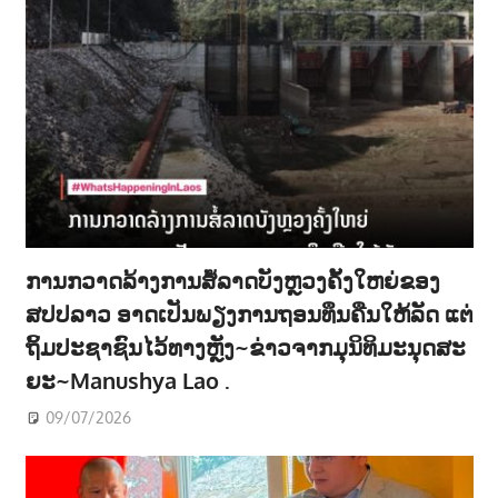
ການກວາດລ້າງການສໍ້ລາດບັງຫຼວງຄັ້ງໃຫຍ່ຂອງ
ສປປລາວ ອາດເປັນພຽງການຖອນທຶນຄືນໃຫ້ລັດ ແຕ່
ຖິ້ມປະຊາຊົນໄວ້ທາງຫຼັງ~ຂ່າວຈາກມຸນິທິມະນຸດສະ
ຍະ~Manushya Lao .
09/07/2026