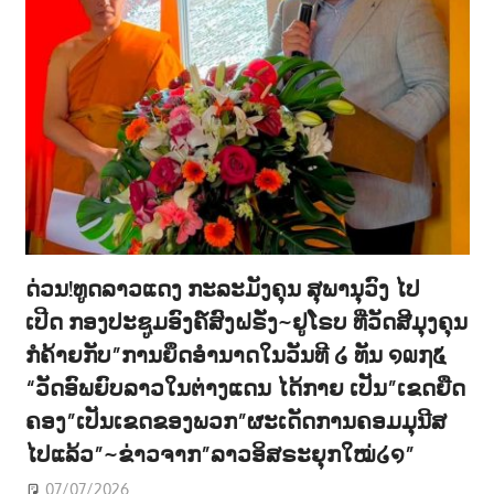
ດ່ວນ!ທູດລາວແດງ ກະລະມັງຄຸນ ສຸພານຸວົງ ໄປ
ເປີດ ກອງປະຊູມອົງຄ໌ສົງຝຣັ່ງ~ຢູໂຣບ ທີ່ວັດສີມຸງຄຸນ
ກໍຄ້າຍກັບ”ການຍຶດອຳນາດໃນວັນທີ ໒ ທັນ ໑໙໗໕
“ວັດອົພຍົບລາວໃນຕ່າງແດນ ໄດ້ກາຍ ເປັນ”ເຂດຍືດ
ຄອງ”ເປັນເຂດຂອງພວກ”ຜະເດັດການຄອມມຸນີສ
ໄປແລ້ວ”~ຂ່າວຈາກ”ລາວອິສຣະຍຸກໃໝ່໒໑”
07/07/2026