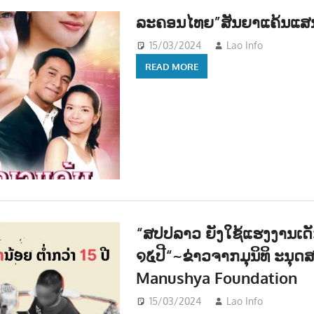
ລະຄອນໄທຍ”ສັນຍາແຄ້ນແສ
15/03/2024
Lao Info
ບັນເທ
READ MORE
“ສປປລາວ ຍັງໃຊ້ແຮງງານເດັກ
໑໕ປີ“~ຂ່າວຈາກມຸນິທິ ະນຸ
Manushya Foundation
15/03/2024
Lao Info
ສັງຄົ