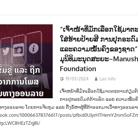
“ເຈົ້າໜ້າທີ່ມັກເລືອກໃຊ້ມາ
ໃສ່ຮ້າຍປ້າຍສີ ການປຸກຣະດົມ
ແລະຄວາມໝັ້ນຄົງຂອງຊາດ”
ມຸນິທິມະນຸດສະຍະ~Manus
Foundation
19/03/2024
Lao Info
ການເມ
ເຈົ້າຫນ້າທີ່ມັກເລືອກໃຊ້ມາດຕະການກ່ຽວກັ
ການປຸກລະດົມຕໍ່ຕ້ານລັດ ແລະ ຄວາມໝັ່ນຄົ
ງອອນລາຍ ໂດຍການຈັບກຸມ ແລະ ຕັ້ງຂໍ້ຫາຜູ້ທີ່ກ້າອອກມາເວົ້າທາງອອນລາ
book.com/100066378376617/posts/pfbid0UJyrHTHemY2rsm5oFZ
gcLWC8HEzTZrjj8l/