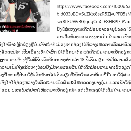
https://www.facebook.com/1000663
bid033uBDVSuZKtc8szR5ZjvuPPB5s
ser8LFUWiBGJgdgCmCfP8HB9l/ ສວນກ
ຍັງໃຊ້ແຮງງານເດັກນ້ອຍລາວອາຍຸບໍ່ຮອດ 15 ປີ
ລະເມີດກົດໝາຍແຮງງານເດັກໃນລາວ ເປັນຊ
່ຕັ້ງໃຈທີ່ຈະຫຼີກລ່ຽງຫຼືບໍ່..ເຈົ້າໜ້າທີ່ເມືອງປາກຊ່ອງໄດ້ຊີ້ແຈງເຫດການລັກພາ
ອັດຕະປືວ່າ ເປັນເລື່ອງເຂົ້າໃຈຜິດ ບໍ່ໄດ້ລັກພາຕົວ ແຕ່ເດັກບໍ່ຢາກມາເຮັດວຽກ
ານ ນາຍຈ້າງຜູ້ໃດທີ່ຮັບເດັກນ້ອຍອາຍຸຕ່ຳກວ່າ 18 ປີເຮັດວຽກ ຈະມີຄວາມ
ວາມເປັນຈິງແລ້ວບາງບ່ອນຍັງມີການຜ່ອນຜັນໃຫ້ເດັກນ້ອຍສາມາດເຮັດວຽກໄດ້ 
ລື່ອງນີ້ ການທີ່ປ່ອຍໃຫ້ເດັກນ້ອຍໄປເຮັດວຽກທີ່ໜັກໃນສວນກ້ວຍທີ່ມີການໃຊ້ສານ
ົງໃຈໃຊ້ຊ່ອງຫວ່າງໃນກົດໝາຍເພື່ອຜົນປະໂຫຍດຂອງບາງກຸ່ມ..ພວກເຂົາໃຊ້ຂໍ້ອ
ນີ້ ແລະ ພວກເຂົາກໍຢາກໃຫ້ລູກມາເຮັດວຽກນຳ ແຕ່ເດັກເອງບໍ່ໄດ້ເຕັມໃຈຢາກ