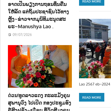
READ MORE
ອາດເປັນພຽງການຖອນທຶນຄືນ
ໃຫ້ລັດ ແຕ່ຖິ້ມປະຊາຊົນໄວ້ທາງ
ຫຼັງ~ຂ່າວຈາກມຸນິທິມະນຸດສະ
ຍະ~Manushya Lao .
09/07/2026
Lao 2567 eb~2024 
ດ່ວນ!ທູດລາວແດງ ກະລະມັງຄຸນ
READ MORE
ສຸພານຸວົງ ໄປເປີດ ກອງປະຊູມອົງ
ຄ໌ສົງຝຣັ່ງ~ຢູໂຣບ ທີ່ວັດສີມຸງຄຸນ