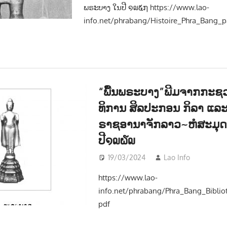
ພຣະບາງ ໃນປີ ໑໙໕໗ https://www.lao-
info.net/phrabang/Histoire_Phra_Bang_p
“ພື້ນພຣະບາງ”ພີມຈາກກະຊ
ທິການ ສິລປະກອນ ກິລາ ແລ
ຣາຊອານາຈັກລາວ~ຫໍສະມຸດ
ປີ໑໙໖໙
19/03/2024
Lao Info
ວັນນະຄ
https://www.lao-
info.net/phrabang/Phra_Bang_Biblio
pdf