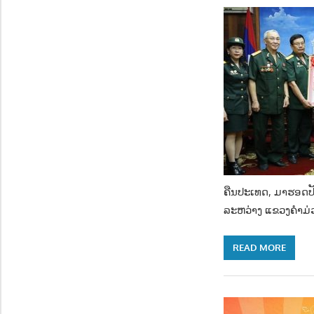
ຄືນປະເທດ, ມາຮອດປັດ
ລະຫວ່າງ ແຂວງຄໍາມ່
READ MORE