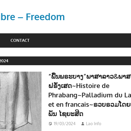
Libre – Freedom
CONTACT
2024
“ພື້ນພຣະບາງ”ພາສາລາວ&ພາສ
ຝຣັ່ງເສດ~Histoire de
Phrabang~Palladium du L
et en francais~ຣວບຣວມໂດຍ
ພັນ ໄຊຍະສີດ
19/03/2024
Lao Info
ສັງຄົມ - S