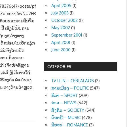
April 2005
(1)
78376617/posts/pf
July 2003
(1)
MZomezzJ6wNU7ER
October 2002
(1)
້ວຍຂອງນາຍທຶນຈີນ
May 2002
(1)
 ເຊິ່ງນີ້ເປັນການ
September 2001
(1)
່ອງຫວ່າງທາງ
April 2001
(1)
ຕົວເດັກນ້ອຍໄປເຮັດວຽກ
June 2000
(1)
ແລ້ວຈຶ່ງໂຕນລົດ
ຜິດຕາມກົດໝາຍ
ເຈົ້າໜ້າທີ່ຫຼາຍ
CATEGORIES
ເຄມີ ຫຼື ມີການໃຊ້
້າງວ່າ ພໍ່ແມ່ຂອງ
TV ULN – CERLALAOS
(2)
ມາ..ທາງດ້ານຕຳຫຼວດ
ການເມືອງ – POLITIC
(547)
ກິລາ – SPORT
(209)
ຂ່າວ – NEWS
(642)
ສັງຄົມ – SOCIETY
(544)
ດົນຕຣີ – MUSIC
(478)
ນິຍາຍ – ROMANCE
(3)