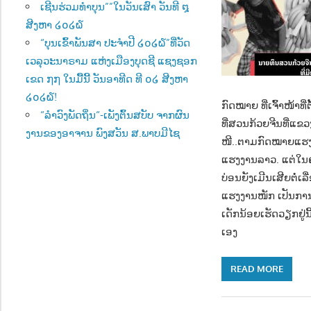
ເຊີນຮ່ວມທຳບຸນ””ໃນວັນເສົາ ວັນທີ ໘
ສີງຫາ ໒໐໒໖
“ບຸນເຂົ້າພັນສາ ປະຈຳປີ ໒໐໒໖”ທີ່ວັດ
ເວລຸວະນາຣາມ ແຫ່ງເມືອງບຸດຊີ ແຊງຊອກ
ເຂດ ໗໗ ໃນມື້ນີ້ ວັນອາທີດ ທີ ໐໒ ສີງຫາ
໒໐໒໖!
ກົດໝາຍ ທີ່ເຈົ້າໜ້າທີ
“ລຳວົງພັດຖິ່ນ“-ເພັງຕົ້ນສບັບ ຈາກຜົນ
ທີ່ສວນກ້ວຍຈີນທີ່ແຂວງ
ງານຂອງອາຈານ ພົງສວັນ ສ.ພາບມີໄຊ
ໜີ..ຕາມກົດໝາຍແຮງງ
ແຮງງານລາວ. ແຕ່ໃນຄ
ບ່ອນຍັງເມີນເສີຍຕໍ່ເ
ແຮງງານໜັກ ເປັນການຈ
ເດັກນ້ອຍເຮັດວຽກຢູ່
ເອງ
READ MORE