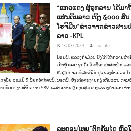
“ແກວແດງ ຜູ້ລຸກລານ ໄດ້ມາຖ
ແຜ່ນດີນລາວ ເຖີງ ໕໐໐໐ ສົ
ໂຮຈິມີນ“ຂ່າວຈາກຂ່າວສານ
ລາວ~KPL
13/03/2024
Lao Info
ການເມ
ພ້ອມນີ້, ແຂວງຄໍາມ່ວນ ຍັງໄດ້ໃຫ້ຄວາມສ
ເກັບກູ້ ແລະ ຂຸດຄົ້ນອັດທິອາສາສະໝັກ ແ
ຫວຽດນາມ ທີ່ເສຍຊີວິດຢູ່ແຂວງຄໍາມ່ວນ 
ຈຸບັນ ລວມມີ 5 ພັນກວ່າກໍລະນີ. ນອກນີ້, ຍັງໄດ້ລາຍງານກ່ຽວກັບແຜນ ການ
ວນ ກັບກອງປະຕິບັດງານ 589 ແລະ ແຜນວຽກຈຸດສຸມຂອງແຂວງຄໍາມ່ວນ ຈໍານວ
ລະຄອນໄທຍ”ຕົກຄັນໄດ ຫົວ