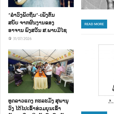
ນ
“ລຳວົງພັດຖິ່ນ“-ເພັງຕົ້ນ
ສບັບ ຈາກຜົນງານຂອງ
READ MORE
ອາຈານ ພົງສວັນ ສ.ພາບມີໄຊ
31/07/2026
ທູດລາວແດງ ກະລະມັງ ສຸພານຸ
ວົງ ໄດ້ໄປເຂົ້າຮ່ວມບຸນເຂົ້າ