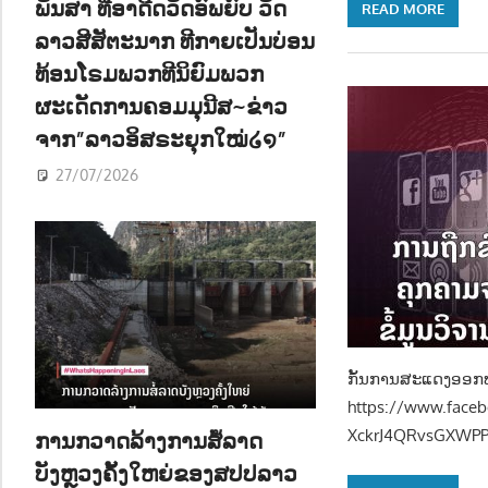
ພັນສາ ທີ່ອາດີດວັດອົພຍົບ ວັດ
READ MORE
ລາວສີສັຕະນາກ ທີກາຍເປັນບ່ອນ
ທ້ອນໂຣມພວກທີນິຍົມພວກ
ຜະເດັດການຄອມມຸນີສ~ຂ່າວ
ຈາກ”ລາວອິສຣະຍຸກໃໝ່໒໑”
27/07/2026
ກັ້ນການສະແດງອອກທາ
https://www.face
XckrJ4QRvsGXWPP
ການກວາດລ້າງການສໍ້ລາດ
ບັງຫຼວງຄັ້ງໃຫຍ່ຂອງສປປລາວ