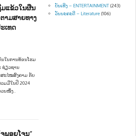
ບັນເທີງ – ENTERTAINMENT
(243)
ີ້ມແຂ້ວໃນຜືນ
ວັນນະຄະດີ – Literature
(106)
ບ ຕາມສາຍທາງ
ປະເທດ
ືອງ - POLITIC
,
ຂ່າວ - NEWS
ໍາຄັນໃນການທ້ອນໂຮມ
ລະ ຊ່ຽວຊານ
ໃນສະໄໝສົງຄາມ ກັບ
ຮ່ວມມືໃນປີ 2024
ນໜຶ່ງ..
ໃຈພອຍໂຈນ”