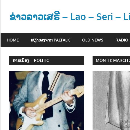
Skip
to
ຂ່າວລາວເສຣີ – Lao – Seri – 
content
ຂ່
າ
HOME
ສຽງເພງຈາກ PALTALK
OLD NEWS
RADIO
ວ
ແ
ລ
ການເມືອງ – POLITIC
MONTH:
MARCH 
ະ
ຂໍ້
ມູ
ນ
ຂ່
າ
ວ
ສ
າ