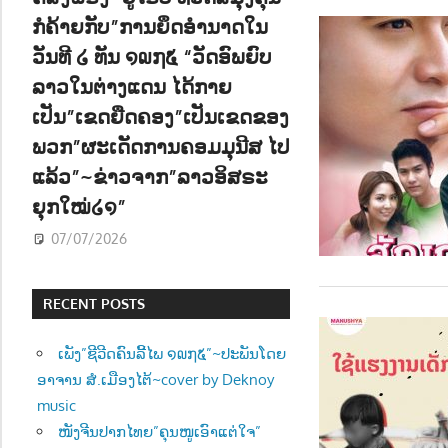
ກໍຄ້າຍກັບ”ການຍຶດອຳນາດໃນ
ວັນທີ ໒ ທັນ ໑໙໗໕ “ວັດອົພຍົບ
ລາວໃນຕ່າງແດນ ໄດ້ກາຍ
ເປັນ”ເຂດຍືດຄອງ”ເປັນເຂດຂອງ
ພວກ”ຜະເດັດການຄອມມຸນີສ ໄປ
ແລ້ວ”~ຂ່າວຈາກ”ລາວອິສຣະ
ຍຸກໃໝ່໒໑”
07/07/2026
RECENT POSTS
ເພັງ”ຊີວີດຄົນລີ້ໄພ ໑໙໗໕”~ປະພັນໂດຍ
ອາຈານ ສໍ.ເມືອງໄຕ້~cover by Deknoy
music
ໜັງຈີນປາກໄທຍ”ຄຸນໜູເອົາແຕ່ໃຈ”