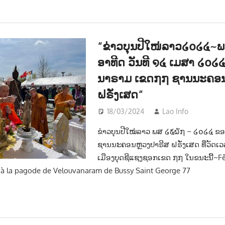
“ຂ່າວບຸນປີໃໜ່ລາວ໒໐໒໔~ພ
ອາທີດ ວັນທີ ໑໔ ເມສາ ໒໐໒໔ 
ນາຣາມ ເຂດ໗໗ ຊານນະຄອນ
ຝຣັ່ງເສດ“
18/03/2024
Lao Info
ສັງຄົ
ຂ່າວບຸນປີໃໝ່ລາວ ພສ ໒໕໖໗ ~ ໒໐໒໔ ຂ
ຊານນະຄອນຫຼວງປາຣີສ ຝຣັ່ງເສດ ທີ່ວັດເ
ເມືອງບຸດຊີແຊງຊອກເຂດ ໗໗ ໃນຂນະນີ້~F
à la pagode de Velouvanaram de Bussy Saint George 77