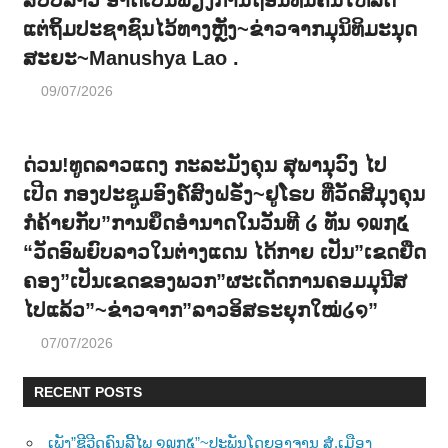
ແຕ່ຖິ້ມປະຊາຊົນໄວ້ທາງຫຼັງ~ຂ່າວຈາກມຸນິທິມະນຸດ
ສະຍະ~Manushya Lao .
09/07/2026
ດ່ວນ!ທູດລາວແດງ ກະລະມັງຄຸນ ສຸພານຸວົງ ໄປ
ເປີດ ກອງປະຊູມອົງຄ໌ສົງຝຣັ່ງ~ຢູໂຣບ ທີ່ວັດສີມຸງຄຸນ
ກໍຄ້າຍກັບ”ການຍຶດອຳນາດໃນວັນທີ ໒ ທັນ ໑໙໗໕
“ວັດອົພຍົບລາວໃນຕ່າງແດນ ໄດ້ກາຍ ເປັນ”ເຂດຍືດ
ຄອງ”ເປັນເຂດຂອງພວກ”ຜະເດັດການຄອມມຸນີສ
ໄປແລ້ວ”~ຂ່າວຈາກ”ລາວອິສຣະຍຸກໃໝ່໒໑”
07/07/2026
RECENT POSTS
ເພັງ”ຊີວີດຄົນລີ້ໄພ ໑໙໗໕”~ປະພັນໂດຍອາຈານ ສໍ.ເມືອງ