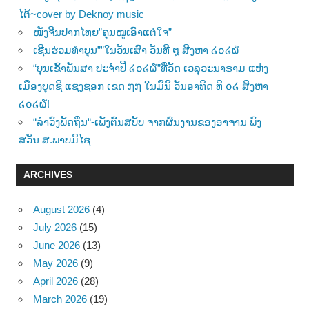
ໄຕ້~cover by Deknoy music
ໜັງຈີນປາກໄທຍ”ຄຸນໜູເອົາແຕ່ໃຈ”
ເຊີນຮ່ວມທຳບຸນ””ໃນວັນເສົາ ວັນທີ ໘ ສີງຫາ ໒໐໒໖
“ບຸນເຂົ້າພັນສາ ປະຈຳປີ ໒໐໒໖”ທີ່ວັດ ເວລຸວະນາຣາມ ແຫ່ງ
ເມືອງບຸດຊີ ແຊງຊອກ ເຂດ ໗໗ ໃນມື້ນີ້ ວັນອາທີດ ທີ ໐໒ ສີງຫາ
໒໐໒໖!
“ລຳວົງພັດຖິ່ນ“-ເພັງຕົ້ນສບັບ ຈາກຜົນງານຂອງອາຈານ ພົງ
ສວັນ ສ.ພາບມີໄຊ
ARCHIVES
August 2026
(4)
July 2026
(15)
June 2026
(13)
May 2026
(9)
April 2026
(28)
March 2026
(19)