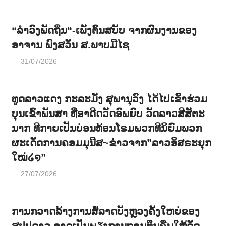
“ລຳວົງພັດຖິ່ນ“-ເພັງຕົ້ນສບັບ ຈາກຜົນງານຂອງ
ອາຈານ ພົງສວັນ ສ.ພາບມີໄຊ
31/07/2026
ທູດລາວແດງ ກະລະມັງ ສຸພານຸວົງ ໄດ້ໄປເຂົ້າຮ່ວມ
ບຸນເຂົ້າພັນສາ ທີ່ອາດີດວັດອົພຍົບ ວັດລາວສີສັຕະ
ນາກ ທີກາຍເປັນບ່ອນທ້ອນໂຣມພວກທີນິຍົມພວກ
ຜະເດັດການຄອມມຸນີສ~ຂ່າວຈາກ”ລາວອິສຣະຍຸກ
ໃໝ່໒໑”
27/07/2026
ການກວາດລ້າງການສໍ້ລາດບັງຫຼວງຄັ້ງໃຫຍ່ຂອງ
ສປປລາວ ອາດເປັນພຽງການຖອນທຶນຄືນໃຫ້ລັດ