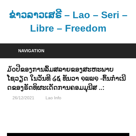
Skip
to
ຂ່າວລາວເສຣີ – Lao – Seri –
content
Libre – Freedom
ຂ່
າ
NAVIGATION
ວ
ແ
໓໐ປີຂອງການລົ້ມສລາຍຂອງສະຫະພາບ
ລ
ໂຊວຽດ ໃນວັນທີ ໒໕ ທັນວາ ໑໙໙໑ -ຕົ້ນກຳເນີ
ະ
ດຂອງຣັດທິຜະເດັດການຄອມມຸນີສ ..:
ຂໍ້
ມູ
26/12/2021
Lao Info
ຂ່າວ - NEWS
ນ
ຂ່
າ
ວ
ສ