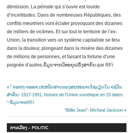
Post
Previous
“ ໑໙໑໗-໑໙໙໑,ປະຫວັດສາດຂອງສະຫະພາບໂຊວຽດໃນ ໑໕ວັນ
Post:
ສຳຄັນ- 1917-1991, histoire de l’Union soviétique en 15 dates
navigation
“-ຂໍ້ມູນຈາກRFi
Next
“Billie Jean”- Micheal Jackson
Post:
ການເມືອງ – POLITIC