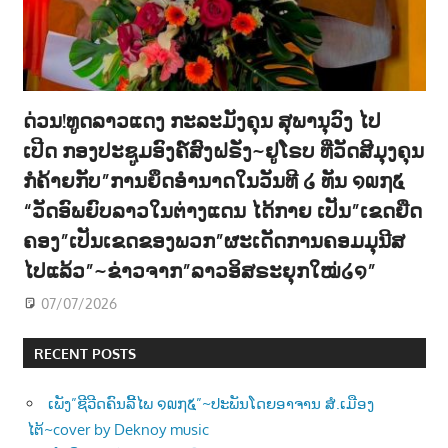
ດ່ວນ!ທູດລາວແດງ ກະລະມັງຄຸນ ສຸພານຸວົງ ໄປ
ເປີດ ກອງປະຊູມອົງຄ໌ສົງຝຣັ່ງ~ຢູໂຣບ ທີ່ວັດສີມຸງຄຸນ
ກໍຄ້າຍກັບ”ການຍຶດອຳນາດໃນວັນທີ ໒ ທັນ ໑໙໗໕
“ວັດອົພຍົບລາວໃນຕ່າງແດນ ໄດ້ກາຍ ເປັນ”ເຂດຍືດ
ຄອງ”ເປັນເຂດຂອງພວກ”ຜະເດັດການຄອມມຸນີສ
ໄປແລ້ວ”~ຂ່າວຈາກ”ລາວອິສຣະຍຸກໃໝ່໒໑”
07/07/2026
RECENT POSTS
ເພັງ”ຊີວີດຄົນລີ້ໄພ ໑໙໗໕”~ປະພັນໂດຍອາຈານ ສໍ.ເມືອງ
ໄຕ້~cover by Deknoy music