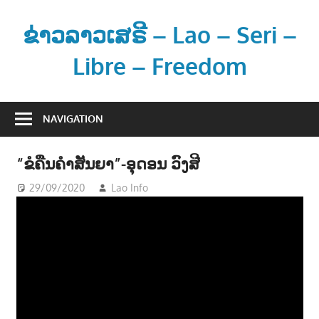
Skip
to
ຂ່າວລາວເສຣີ – Lao – Seri –
content
Libre – Freedom
ຂ່
າ
NAVIGATION
ວ
ແ
“ຂໍຄືນຄຳສັນຍາ”-ອຸດອນ ວົງສີ
ລ
ະ
29/09/2020
Lao Info
ດົນຕຣີ - MUSIC
ຂໍ້
ມູ
ນ
ຂ່
າ
ວ
ສ