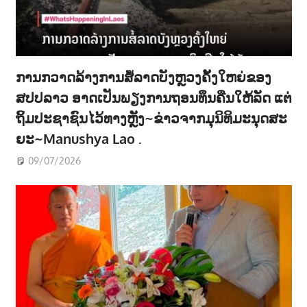
ການກວາດລ້າງການສໍ້ລາດບັງຫຼວງຄັ້ງໃຫຍ່ຂອງ
ສປປລາວ ອາດເປັນພຽງການຖອນທຶນຄືນໃຫ້ລັດ ແຕ່
ຖິ້ມປະຊາຊົນໄວ້ທາງຫຼັງ~ຂ່າວຈາກມຸນິທິມະນຸດສະ
ຍະ~Manushya Lao .
09/07/2026