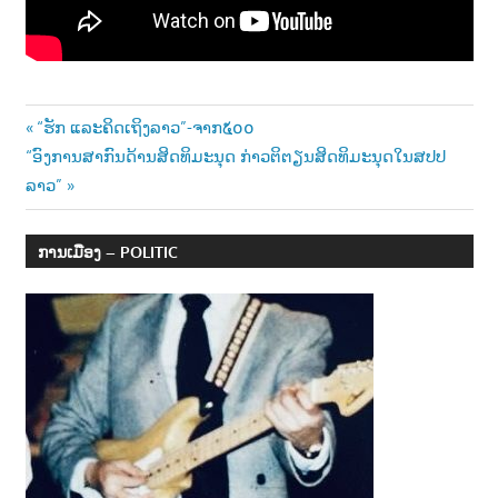
າ
ນ
Post
Previous
“ຮັກ ແລະຄິດເຖິງລາວ”-ຈາກ໕໐໐
Next
Post:
“ອົງການສາກົນດ້ານສິດທິມະນຸດ ກ່າວຕິຕຽນສິດທິມະນຸດໃນສປປ
navigation
Post:
ລາວ”
ການເມືອງ – POLITIC