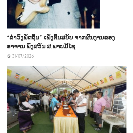
“ລຳວົງພັດຖິ່ນ“-ເພັງຕົ້ນສບັບ ຈາກຜົນງານຂອງ
ອາຈານ ພົງສວັນ ສ.ພາບມີໄຊ
31/07/2026