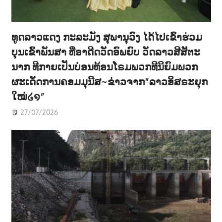
ທູດລາວແດງ ກະລະມັງ ສຸພານຸວົງ ໄດ້ໄປເຂົ້າຮ່ວມ
ບຸນເຂົ້າພັນສາ ທີ່ອາດີດວັດອົພຍົບ ວັດລາວສີສັຕະ
ນາກ ທີກາຍເປັນບ່ອນທ້ອນໂຣມພວກທີນິຍົມພວກ
ຜະເດັດການຄອມມຸນີສ~ຂ່າວຈາກ”ລາວອິສຣະຍຸກ
ໃໝ່໒໑”
27/07/2026