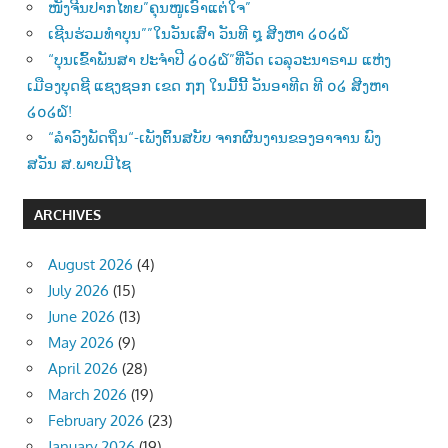
ໜັງຈີນປາກໄທຍ”ຄຸນໜູເອົາແຕ່ໃຈ”
ເຊີນຮ່ວມທຳບຸນ””ໃນວັນເສົາ ວັນທີ ໘ ສີງຫາ ໒໐໒໖
“ບຸນເຂົ້າພັນສາ ປະຈຳປີ ໒໐໒໖”ທີ່ວັດ ເວລຸວະນາຣາມ ແຫ່ງ
ເມືອງບຸດຊີ ແຊງຊອກ ເຂດ ໗໗ ໃນມື້ນີ້ ວັນອາທີດ ທີ ໐໒ ສີງຫາ
໒໐໒໖!
“ລຳວົງພັດຖິ່ນ“-ເພັງຕົ້ນສບັບ ຈາກຜົນງານຂອງອາຈານ ພົງ
ສວັນ ສ.ພາບມີໄຊ
ARCHIVES
August 2026
(4)
July 2026
(15)
June 2026
(13)
May 2026
(9)
April 2026
(28)
March 2026
(19)
February 2026
(23)
January 2026
(19)