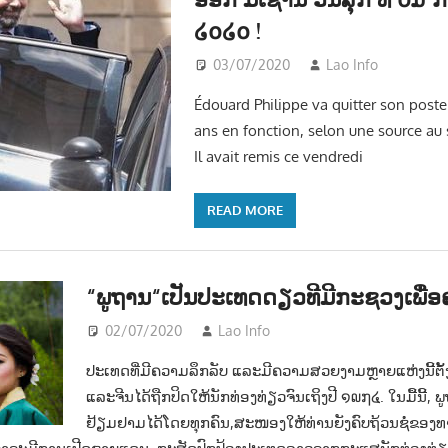
໒໐໒໐ !
03/07/2020
Lao Info
ຂ່າວ 
Édouard Philippe va quitter son poste 
ans en fonction, selon une source au s
Il avait remis ce vendredi
READ MORE
“ພູຖານ“ເປັນປະເທດດຽວທີມີກະຊວງເພື່
02/07/2020
Lao Info
ຂ່າວ - NEWS
ປະເທດທີ່ມີຄວາມລຶກລັບ ແລະມີຄວາມສວຍງາມຫຼາຍແຫ່ງນີ້ຕັ້ງ
ແລະຈີນໄດ້ຖືກປິດໃຫ້ນັກທ່ອງທ່ຽວຈົນເຖິງປີ ໑໙໗໔. ໃນມື້ນີ້
ຢ້ຽມຢາມໄດ້ໂດຍທຸກຄົນ,ສະໜອງໃຫ້ທ່ານຍັງຄົບຖ້ວນຊໍ່ຂອງທ