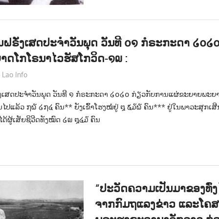
ຣັ່ງເສດປະຈຳວັນພຸດ ວັນທີ ໐໑ ກໍຣະກະດາ ໒໐໒໐
າດໂກໂຣນາໄວຮັສໂກວິດ-໑໙ :
Lao Info
ຂ່າວ - NEWS
ເສດປະຈຳວັນພຸດ ວັນທີ ໑ ກໍຣະກະດາ ໒໐໒໐ ກ່ຽວກັບການແຜ່ຂະຍາຍພະຍ
ບ້ານໄປແລ້ວ ໗໖ ໒໗໔ ຄົນ** ຍັງເຂົ້າໂຮງໝໍຢູ່ ໘ ໕໓໖ ຄົນ*** ຢູ່ໃນພາວະສຸກເ
ດ້ຜູ້ເສັຍຊິວີດທັງໝົດ ໒໙ ໘໔໓ ຄົນ
“ປະວັດຄວາມເປັນມາຂອງທົ່ງໄ
ຈາກກົມຖແລງຂ່າວ ແລະໂຄສ
ພຣະຮາຊະອານາຈັກລາວ ກ່