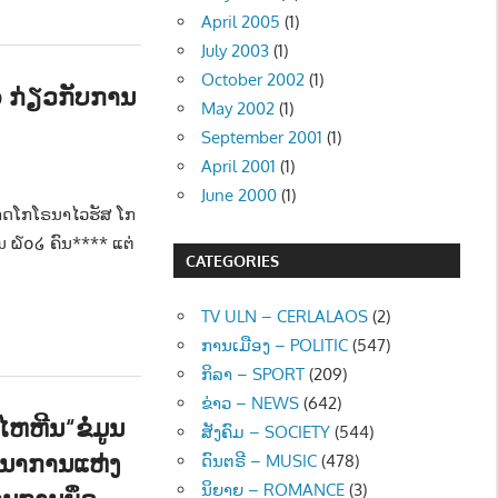
April 2005
(1)
July 2003
(1)
October 2002
(1)
 ກ່ຽວກັບການ
May 2002
(1)
September 2001
(1)
April 2001
(1)
June 2000
(1)
າດໂກໂຣນາໄວຮັສ ໂກ
ສີນ ໖໐໒ ຄົນ**** ແຕ່
CATEGORIES
TV ULN – CERLALAOS
(2)
ການເມືອງ – POLITIC
(547)
ກິລາ – SPORT
(209)
ຂ່າວ – NEWS
(642)
ຫຫີນ“ຂໍ່ມູນ
ສັງຄົມ – SOCIETY
(544)
ນາການແຫ່ງ
ດົນຕຣີ – MUSIC
(478)
ນິຍາຍ – ROMANCE
(3)
ອນການຍຶດ