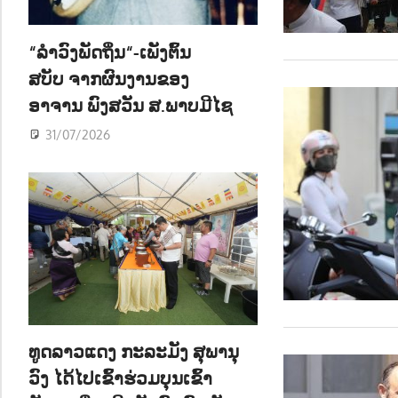
ນ
“ລຳວົງພັດຖິ່ນ“-ເພັງຕົ້ນ
ສບັບ ຈາກຜົນງານຂອງ
ອາຈານ ພົງສວັນ ສ.ພາບມີໄຊ
31/07/2026
ທູດລາວແດງ ກະລະມັງ ສຸພານຸ
ວົງ ໄດ້ໄປເຂົ້າຮ່ວມບຸນເຂົ້າ