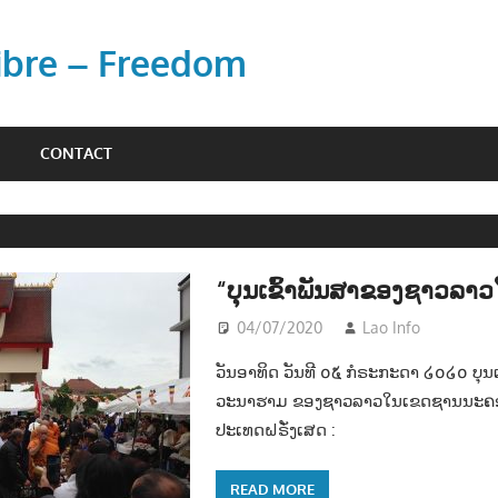
Libre – Freedom
CONTACT
“ບຸນເຂົ້າພັນສາຂອງຊາວລາ
04/07/2020
Lao Info
ສັງຄົ
ວັນອາທິດ ວັນທີ ໐໕ ກໍຣະກະດາ ໒໐໒໐ ບຸນເຂົ
ວະນາຮາມ ຂອງຊາວລາວໃນເຂດຊານນະຄອ
ປະເທດຝຣັ່ງເສດ :
READ MORE