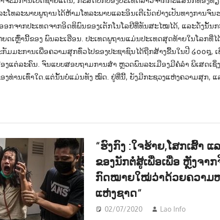
ວ່າຈະມີການເປີດຊາຍແດນ, ກະສັດປົກປ້ອງປະເທດລາວຈາກກະແສນັກທ່ອງທ່ຽວ
ດແລະໂທລະພາບພູຖານໄດ້ຫ້າມໂທລະພາບແລະອິນເຕີເນັດຢ່າງເປັນທາງການຈົນຮອ
ອກຈາກປະເທດຈາກອິດທິພົນຂອງເຕັກໂນໂລຢີທີ່ທັນສະໄໝໄດ້, ແລະດັ່ງນັ້ນກະ
ຫຍດເຫຼົ່ານີ້ຂອງ ພົນລະເຮືອນ. ປະເທດພູຖານແມ່ນປະເທດສຸດທ້າຍໃນໂລກທີ່ໄດ້
ມມະການເພື່ອຄວາມສຸກທົ່ວໄປຂອງປະຊາຊົນໄດ້ຖືກສ້າງຂື້ນໃນປີ ໒໐໐໘, ເພ
ອງແຕ່ລະຄົນ. ຈົນແບບສອບຖາມການສຳ ຫຼວດພົນລະເມືອງມີຄໍລຳ ພິເສດເຊິ່
ຂອງທ່ານເທົ່າໃດ.ແຕ່ນັ້ນບໍ່ແມ່ນທັງ ໝົດ. ຢູ່ທີ່ນີ້, ຍັງມີກະຊວງແຫ່ງຄວາມສຸ
“ຮົງກົງ :ໃຈຮ້າຍ,ໂສກເສົ້າ ແ
ຂອງນັກຕໍ່ສູ້ເພື່ອເພື່ອ ຫຼັງຈ
ກົດໝາຍໃໝ່ວ່າດ້ວຍຄວາມຫມ
ແຫ່ງຊາດ“
02/07/2020
Lao Info
ຂ່າວ 