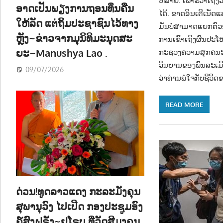
ຫລາຍ. ເພາະວ່າເຖິງ
ອາດເປັນພຽງການຖອນທຶນຄືນ
ໄດ້. ຂາດອິນເຕີເນັ
ໃຫ້ລັດ ແຕ່ຖິ້ມປະຊາຊົນໄວ້ທາງ
ມັນບໍ່ສາມາດແຍກຕົວອ
ຫຼັງ~ຂ່າວຈາກມຸນິທິມະນຸດສະ
ການເຂົ້າເຖິງຜົນປະໂ
ຍະ~Manushya Lao .
ກະຊວງຄວາມສຸກຄນະກັ
ວິນຍານຂອງພົນລະເມື
09/07/2026
ວ່າທ່ານພໍໃຈກັບຊີວິດ
READ MORE
ດ່ວນ!ທູດລາວແດງ ກະລະມັງຄຸນ
ສຸພານຸວົງ ໄປເປີດ ກອງປະຊູມອົງ
ຄ໌ສົງຝຣັ່ງ~ຢູໂຣບ ທີ່ວັດສີມຸງຄຸນ