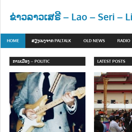
Skip
to
ຂ່າວລາວເສຣີ – Lao – Seri – 
content
ຂ່
າ
HOME
ສຽງເພງຈາກ PALTALK
OLD NEWS
RADIO
ວ
ແ
ລ
ການເມືອງ – POLITIC
LATEST POSTS
ະ
ຂໍ້
ມູ
ນ
ຂ່
າ
ວ
ສ
າ