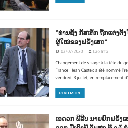
“ທ່ານຊັງ ກັສເຕັກ ຖືກແຕ່ງຕັ້
ຜູ້ໃໝ່ຂອງຝຣັ່ງເສດ“
03/07/2020
Lao Info
ຂ່າວ 
Changement de visage à la tête du 
France : Jean Castex a été nommé Pre
vendredi 3 juillet, en remplacement d
READ MORE
ເອດວກ ພີລີບ ນາຍຍົກຝຣັ່ງເ
ອອກ ມື້ເຊົ້ານີ້ ວັນສຸກ ທີ ໐