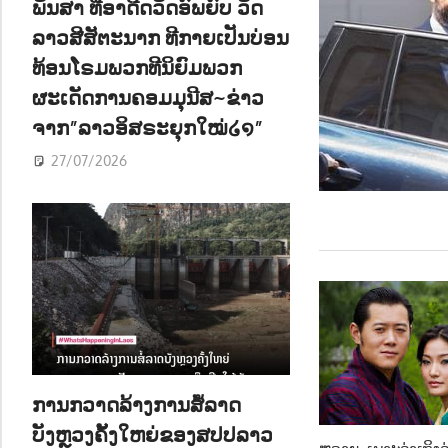
ພັນສາ ທີ່ອາດີດວັດອົພຍົບ ວັດ
ລາວສີສັຕະນາກ ທີກາຍເປັນບ່ອນ
ທ້ອນໂຣມພວກທີນິຍົມພວກ
ຜະເດັດການຄອມມຸນີສ~ຂ່າວ
ຈາກ”ລາວອິສຣະຍຸກໃໝ່໒໑”
27/07/2026
ການກວາດລ້າງການສໍ້ລາດ
ບັງຫຼວງຄັ້ງໃຫຍ່ຂອງສປປລາວ