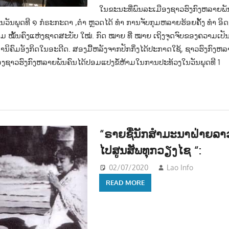
ໃນຂະນະທີ່ພົນລະເມືອງຊາວຮົງກົງຫລາຍພັນ
ັນພຸດທີ ໑ ກໍຣະກະດາ ,ຕຳ ຫຼວດໄດ້ ທຳ ການຈັບກຸມຫລາຍຮ້ອຍຄັ້ງ ທຳ ອິດ,
ມ ໝັ້ນຄົງແຫ່ງຊາດສະບັບ ໃໝ່. ກົດ ໝາຍ ທີ່ ໝາຍ ເຖິງຈຸດຈົບຂອງຄວາມເ
ນິຄົມອັງກິດໃນອະດີດ. ສອງມື້ຫລັງຈາກປັກກິ່ງໄດ້ປະກາດໃຊ້, ຊາວຮົງກົງຫລ
ອງຊາວຮົງກົງຫລາຍພັນຄົນໄດ້ປອມແປງຂໍ້ຫ້າມໃນການປະທ້ວງໃນວັນພຸດທີ 1
“ຣາຍຊື່ນັກສຳມະນາຝ່າຍລາວ
ໄປສູນສັພທຸກວຽງໄຊ “:
02/07/2020
Lao Info
ການເມ
READ MORE