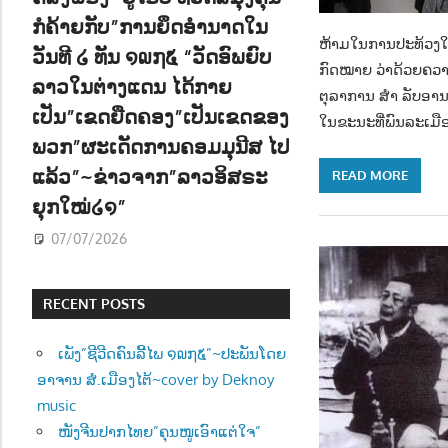
ກໍຄ້າຍກັບ”ການຍຶດອຳນາດໃນ
ຫ້າມໃນການປະທ້ວງໃນວ
ວັນທີ ໒ ທັນ ໑໙໗໕ “ວັດອົພຍົບ
ກົດໝາຍ ວ່າດ້ວຍຄວາ
ລາວໃນຕ່າງແດນ ໄດ້ກາຍ
ຕຸລາການ ສຳ ລັບອານາ
ເປັນ”ເຂດຍືດຄອງ”ເປັນເຂດຂອງ
ໃນຂະນະທີ່ພົນລະເມື
ພວກ”ຜະເດັດການຄອມມຸນີສ ໄປ
ແລ້ວ”~ຂ່າວຈາກ”ລາວອິສຣະ
READ MORE
ຍຸກໃໝ່໒໑”
07/07/2026
RECENT POSTS
ເພັງ”ຊີວີດຄົນລີ້ໄພ ໑໙໗໕”~ປະພັນໂດຍ
ອາຈານ ສໍ.ເມືອງໄຕ້~cover by Deknoy
music
ໜັງຈີນປາກໄທຍ”ຄຸນໜູເອົາແຕ່ໃຈ”