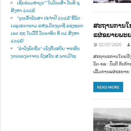
ເຊີນຮ່ວມທຳບຸນ””ໃນວັນເສົາ ວັນທີ ໘
ສີງຫາ ໒໐໒໖
“ບຸນເຂົ້າພັນສາ ປະຈຳປີ ໒໐໒໖”ທີ່ວັດ
ສະຖານການໃນຝ
ເວລຸວະນາຣາມ ແຫ່ງເມືອງບຸດຊີ ແຊງຊອກ
ແຜ່ຂຍາຍພະຍ
ເຂດ ໗໗ ໃນມື້ນີ້ ວັນອາທີດ ທີ ໐໒ ສີງຫາ
໒໐໒໖!
02/07/2020
“ລຳວົງພັດຖິ່ນ“-ເພັງຕົ້ນສບັບ ຈາກຜົນ
ງານຂອງອາຈານ ພົງສວັນ ສ.ພາບມີໄຊ
ສະຖານະການໃນຝຣັ່ງ
ວິດ-໑໙ : ປົ່ວດີ ກັບ
ເລີ້ມການແຜ່ຂະຍາຍ ໄ
READ MORE