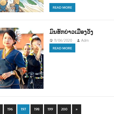
READ MORE
ມົນຮັກບ່າວເມືອງວັງ
11/06/2020
Adm
ດົນຕຣີ - M
READ MORE
Next
196
197
198
199
200
»