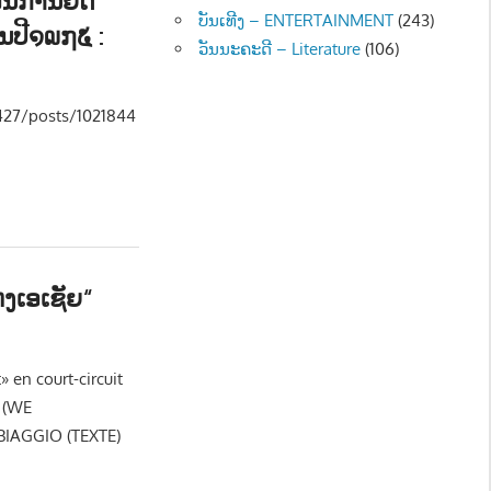
ບັນເທີງ – ENTERTAINMENT
(243)
ນປີ໑໙໗໕ :
ວັນນະຄະດີ – Literature
(106)
ມ - SOCIETY
,
ວັນນະຄະດີ - Literature
427/posts/1021844
ງເອເຊັຍ“
- NEWS
» en court-circuit
 (WE
IAGGIO (TEXTE)