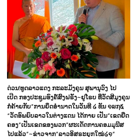
ດ່ວນ!ທູດລາວແດງ ກະລະມັງຄຸນ ສຸພານຸວົງ ໄປ
ເປີດ ກອງປະຊູມອົງຄ໌ສົງຝຣັ່ງ~ຢູໂຣບ ທີ່ວັດສີມຸງຄຸນ
ກໍຄ້າຍກັບ”ການຍຶດອຳນາດໃນວັນທີ ໒ ທັນ ໑໙໗໕
“ວັດອົພຍົບລາວໃນຕ່າງແດນ ໄດ້ກາຍ ເປັນ”ເຂດຍືດ
ຄອງ”ເປັນເຂດຂອງພວກ”ຜະເດັດການຄອມມຸນີສ
ໄປແລ້ວ”~ຂ່າວຈາກ”ລາວອິສຣະຍຸກໃໝ່໒໑”