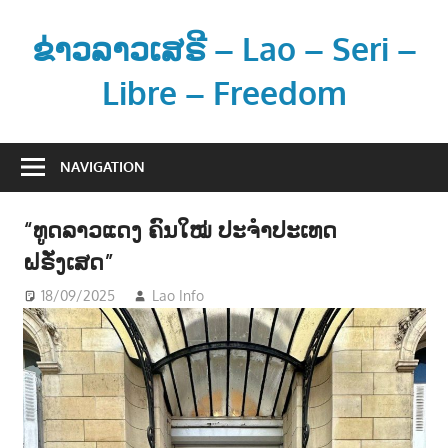
Skip
to
ຂ່າວລາວເສຣີ – Lao – Seri –
content
Libre – Freedom
ຂ່
າ
NAVIGATION
ວ
ແ
“ທູດລາວແດງ ຄົນໃໝ່ ປະຈຳປະເທດ
ລ
ຝຣັ່ງເສດ”
ະ
ຂໍ້
18/09/2025
Lao Info
ການເມືອງ - POLITIC
,
ສັງຄົມ -
ມູ
SOCIETY
ນ
ຂ່
າ
ວ
ສ