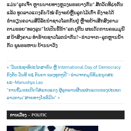
ແມ່ນ”ລູກເຈົ້າ ຫຼານນາຍທາງຫຼວງພຣະບາງກັນ”.ສັຕວັດທີ໒໑ກັນ
ແລ້ວ ທູດລາວແດງຄົນໃໝ່ ຄົງຈະບໍ່ຫຼີ້ນລູກໄມ້ເກົ່າ ຄົງຈະໄດ້
ຮໍ່າຮຽນຄວາມສີວິລັຍນຳຊາວໂລກກັນຢູ່ ຫຼືຈະບ້າເສີກສົງຄາມ
ຕາມຮອຍ”ທອງລຸນ”ໄປເປັນຂີ້ຂ້າ”ລກ.ປູຕີນ ຜະເດັດການຄອມມຸນີ
ສ ບ້າສົງຄາມ ທຳຮ້າຍຊາວໂລກນຳກັນ?~ຂ່າວຈາກ~ລູກຫຼານນໍ້າ
ກັດ ພູພຣະຫານ ບ້ານນາວັງ
Post
Previous
“ວັນປະຊາທິປະໄຕສາກົນ ຫຼື International Day of Democracy
Post:
ກົງກັບ ວັນທີ ໑໕ ກັນຍາ ຂອງທຸກໆປີ”~ຂ່າວຈາກມຸນິທິມະນຸດສະ
navigation
ຍະ~Manushya Lao
Next
“ການຖີ້ມຣະເບີດໃສ່ແກວແດງ ຜູ້ລຸກລານຜືນແຜ່ນແດນຂອງປະເທດ
Post:
ລາວຕາມ”ສາຍທາງໂຮຮິມີນ”
ການເມືອງ – POLITIC