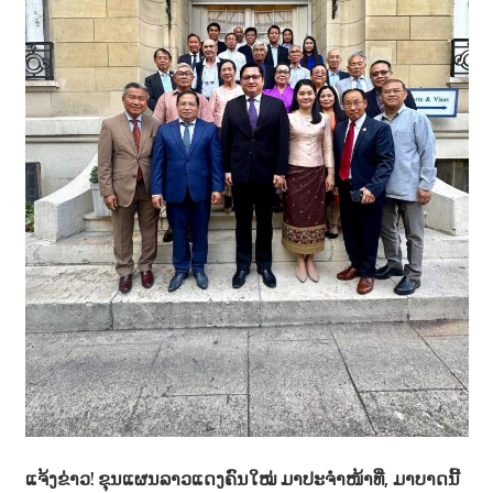
າ
ນ
ແຈ້ງຂ່າວ! ຂຸນແຜນລາວແດງຄົນໃໝ່ ມາປະຈຳໜ້າທີ່, ມາບາດນີ້