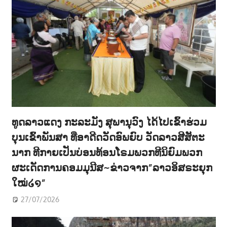
ທູດລາວແດງ ກະລະມັງ ສຸພານຸວົງ ໄດ້ໄປເຂົ້າຮ່ວມ
ບຸນເຂົ້າພັນສາ ທີ່ອາດີດວັດອົພຍົບ ວັດລາວສີສັຕະ
ນາກ ທີກາຍເປັນບ່ອນທ້ອນໂຣມພວກທີນິຍົມພວກ
ຜະເດັດການຄອມມຸນີສ~ຂ່າວຈາກ”ລາວອິສຣະຍຸກ
ໃໝ່໒໑”
27/07/2026