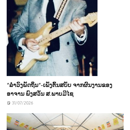
“ລຳວົງພັດຖິ່ນ“-ເພັງຕົ້ນສບັບ ຈາກຜົນງານຂອງ
ອາຈານ ພົງສວັນ ສ.ພາບມີໄຊ
31/07/2026