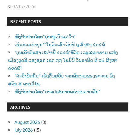
07/07/2026
RECENT POSTS
ໜັງຈີນປາກໄທຍ”ຄຸນໜູເອົາແຕ່ໃຈ”
ເຊີນຮ່ວມທຳບຸນ””ໃນວັນເສົາ ວັນທີ ໘ ສີງຫາ ໒໐໒໖
“ບຸນເຂົ້າພັນສາ ປະຈຳປີ ໒໐໒໖”ທີ່ວັດ ເວລຸວະນາຣາມ ແຫ່ງ
ເມືອງບຸດຊີ ແຊງຊອກ ເຂດ ໗໗ ໃນມື້ນີ້ ວັນອາທີດ ທີ ໐໒ ສີງຫາ
໒໐໒໖!
“ລຳວົງພັດຖິ່ນ“-ເພັງຕົ້ນສບັບ ຈາກຜົນງານຂອງອາຈານ ພົງ
ສວັນ ສ.ພາບມີໄຊ
ໜັງຈີນປາກໄທຍ”ດາວປຣະກາຍພຣ່າງພຣາຍຝັນ”
ARCHIVES
August 2026
(3)
July 2026
(15)