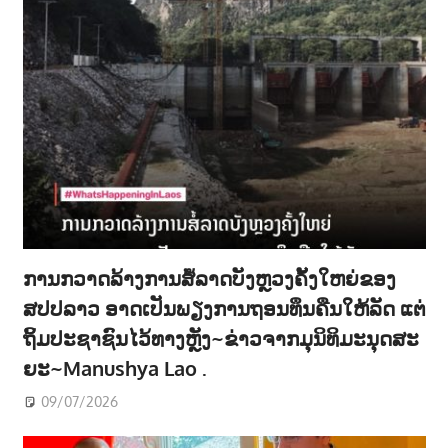
ການກວາດລ້າງການສໍ້ລາດບັງຫຼວງຄັ້ງໃຫຍ່ຂອງ
ສປປລາວ ອາດເປັນພຽງການຖອນທຶນຄືນໃຫ້ລັດ ແຕ່
ຖິ້ມປະຊາຊົນໄວ້ທາງຫຼັງ~ຂ່າວຈາກມຸນິທິມະນຸດສະ
ຍະ~Manushya Lao .
09/07/2026