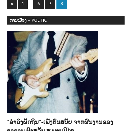
Posts
Previous
…
«
1
6
7
8
ສັງຄ
Posts
navigation
SOC
ການເມືອງ – POLITIC
“ລຳວົງພັດຖິ່ນ“-ເພັງຕົ້ນສບັບ ຈາກຜົນງານຂອງ
ອາຈານ ພົງສວັນ ສ.ພາບມີໄຊ