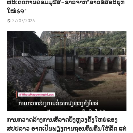
ຜະເດັດການຄອມມຸນີສ~ຂ່າວຈາກ”ລາວອິສຣະຍຸກ
ໃໝ່໒໑”
27/07/2026
ການກວາດລ້າງການສໍ້ລາດບັງຫຼວງຄັ້ງໃຫຍ່ຂອງ
ສປປລາວ ອາດເປັນພຽງການຖອນທຶນຄືນໃຫ້ລັດ ແຕ່