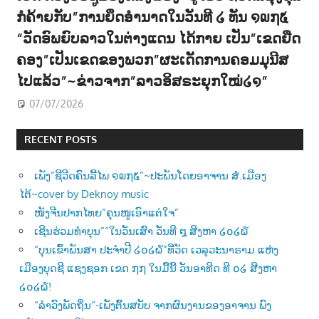
ກໍຄ້າຍກັບ”ການຍຶດອຳນາດໃນວັນທີ ໒ ທັນ ໑໙໗໕
“ວັດອົພຍົບລາວໃນຕ່າງແດນ ໄດ້ກາຍ ເປັນ”ເຂດຍືດ
ຄອງ”ເປັນເຂດຂອງພວກ”ຜະເດັດການຄອມມຸນີສ
ໄປແລ້ວ”~ຂ່າວຈາກ”ລາວອິສຣະຍຸກໃໝ່໒໑”
07/07/2026
RECENT POSTS
ເພັງ”ຊີວີດຄົນລີ້ໄພ ໑໙໗໕”~ປະພັນໂດຍອາຈານ ສໍ.ເມືອງ
ໄຕ້~cover by Deknoy music
ໜັງຈີນປາກໄທຍ”ຄຸນໜູເອົາແຕ່ໃຈ”
ເຊີນຮ່ວມທຳບຸນ””ໃນວັນເສົາ ວັນທີ ໘ ສີງຫາ ໒໐໒໖
“ບຸນເຂົ້າພັນສາ ປະຈຳປີ ໒໐໒໖”ທີ່ວັດ ເວລຸວະນາຣາມ ແຫ່ງ
ເມືອງບຸດຊີ ແຊງຊອກ ເຂດ ໗໗ ໃນມື້ນີ້ ວັນອາທີດ ທີ ໐໒ ສີງຫາ
໒໐໒໖!
“ລຳວົງພັດຖິ່ນ“-ເພັງຕົ້ນສບັບ ຈາກຜົນງານຂອງອາຈານ ພົງ