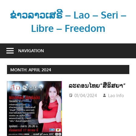
Skip
to
ຂ່າວລາວເສຣີ – Lao – Seri –
content
Libre – Freedom
ຂ່
າ
NAVIGATION
ວ
ແ
MONTH:
APRIL 2024
ລ
ະ
ລະຄອນໄທຍ”ສື່ຣິສຍາ”
ຂໍ້
ມູ
01/04/2024
Lao Info
ບ
ENT
ນ
ຂ່
າ
ວ
ສ