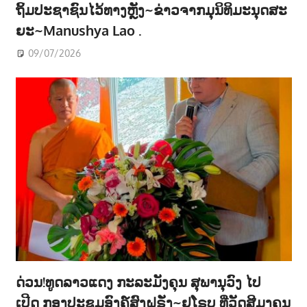
ຖິ້ມປະຊາຊົນໄວ້ທາງຫຼັງ~ຂ່າວຈາກມຸນິທິມະນຸດສະ
ຍະ~Manushya Lao .
09/07/2026
ດ່ວນ!ທູດລາວແດງ ກະລະມັງຄຸນ ສຸພານຸວົງ ໄປ
ເປີດ ກອງປະຊູມອົງຄ໌ສົງຝຣັ່ງ~ຢູໂຣບ ທີ່ວັດສີມຸງຄຸນ