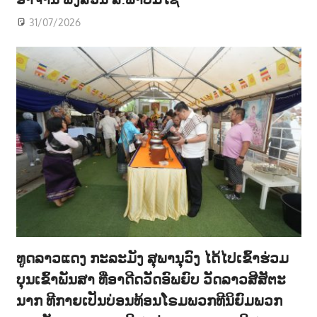
31/07/2026
ທູດລາວແດງ ກະລະມັງ ສຸພານຸວົງ ໄດ້ໄປເຂົ້າຮ່ວມ
ບຸນເຂົ້າພັນສາ ທີ່ອາດີດວັດອົພຍົບ ວັດລາວສີສັຕະ
ນາກ ທີກາຍເປັນບ່ອນທ້ອນໂຣມພວກທີນິຍົມພວກ