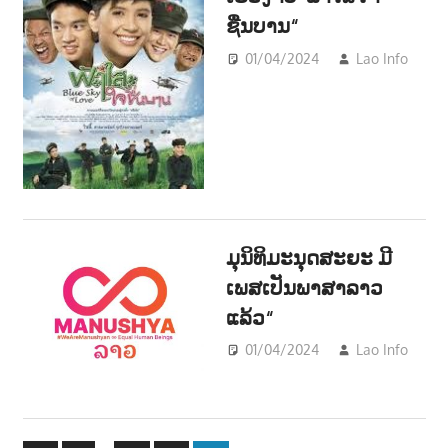
ຊື່ນບານ“
01/04/2024
Lao Info
ບ
ENT
ມຸນິທິມະນຸດສະຍະ ມີ
ເພສເປັນພາສາລາວ
ແລ້ວ“
01/04/2024
Lao Info
ເມືອ
POL
ຂ່າວ
NE