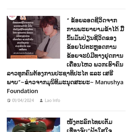
າ
ນ
“ ຂ້ອຍລອດຊີວິດຈາກ
ການພະຍາຍາມຂ້າໄດ້ ມື້
ນັ້ນມັນປ່ຽນຊີວິດຂອງ
ຂ້ອຍໄປຕະຫຼອດການ
ຂ້ອຍຈະບໍ່ມີທາງຢຸດການ
ເຄື່ອນໄຫວ ພວກເຮົາຄົນ
ລາວທຸກຄົນຕ້ອງການປະຊາທິປະໄຕ ແລະ ເສຣີ
ພາບ”~ຂ່າວຈາກມຸນິທິມະນຸດສະຍະ~ Manushya
Foundation
01/04/2024
Lao Info
ການເມືອງ - POLITIC
,
ສັງຄົມ -
SOCIETY
ໜັງຕະລົກໄທຍເຕັມ
ເຮື່ອງຈົບ“ຟ້າໃສໃຈ