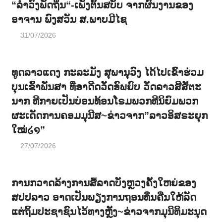
“ລຳວົງພັດຖິ່ນ“-ເພັງຕົ້ນສບັບ ຈາກຜົນງານຂອງ
ອາຈານ ພົງສວັນ ສ.ພາບມີໄຊ
31/07/2026
ທູດລາວແດງ ກະລະມັງ ສຸພານຸວົງ ໄດ້ໄປເຂົ້າຮ່ວມ
ບຸນເຂົ້າພັນສາ ທີ່ອາດີດວັດອົພຍົບ ວັດລາວສີສັຕະ
ນາກ ທີກາຍເປັນບ່ອນທ້ອນໂຣມພວກທີນິຍົມພວກ
ຜະເດັດການຄອມມຸນີສ~ຂ່າວຈາກ”ລາວອິສຣະຍຸກ
ໃໝ່໒໑”
27/07/2026
ການກວາດລ້າງການສໍ້ລາດບັງຫຼວງຄັ້ງໃຫຍ່ຂອງ
ສປປລາວ ອາດເປັນພຽງການຖອນທຶນຄືນໃຫ້ລັດ
ແຕ່ຖິ້ມປະຊາຊົນໄວ້ທາງຫຼັງ~ຂ່າວຈາກມຸນິທິມະນຸດ