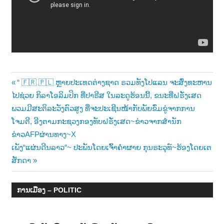
າ
ນ
Post
Previous
“ 🇫🇷 🇵🇱 ຫຼາຍປະເທດຕ່າງຊາດ ຣວມທັງໂປແລນ ຈະສົ່ງທະຫານ
Post:
ໄປຊ່ວຍ ກິລາໂອລິມປິກ ທີ່ປາຣີສ ໃນລະດູຮ້ອນນີ້, ຂນະທີ່ຝຣັ່ງເສດ
navigation
ພວມມີສະຕິລະວັງຕົວສູງ ທີ່ຈະປະເຊີນໜ້າກັບພັຍຂົ່ມຂູ່ຈາກການ
ໂຈມຕີ, ອີງຕາມກະຊວງກອງທັບຝຣັ່ງເສດ~ຂ່າວຈາກສຳນັກ
ຂ່າວAFPຜ່ານທາງ~X
Next
ເພັງ“ແຜ່ນດີນລາວ“~ ປະພັນໂດຍເຈົ້າຄຳຜາຍ ກຸນຣະວຸທ໌~ຮ້ອງໂດຍເຕ
Post:
ສັກດາ
ການເມືອງ – POLITIC