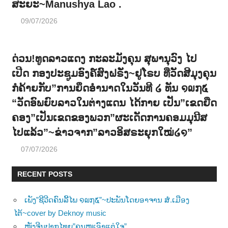
ສະຍະ~Manushya Lao .
09/07/2026
ດ່ວນ!ທູດລາວແດງ ກະລະມັງຄຸນ ສຸພານຸວົງ ໄປ
ເປີດ ກອງປະຊູມອົງຄ໌ສົງຝຣັ່ງ~ຢູໂຣບ ທີ່ວັດສີມຸງຄຸນ
ກໍຄ້າຍກັບ”ການຍຶດອຳນາດໃນວັນທີ ໒ ທັນ ໑໙໗໕
“ວັດອົພຍົບລາວໃນຕ່າງແດນ ໄດ້ກາຍ ເປັນ”ເຂດຍືດ
ຄອງ”ເປັນເຂດຂອງພວກ”ຜະເດັດການຄອມມຸນີສ
ໄປແລ້ວ”~ຂ່າວຈາກ”ລາວອິສຣະຍຸກໃໝ່໒໑”
07/07/2026
RECENT POSTS
ເພັງ”ຊີວີດຄົນລີ້ໄພ ໑໙໗໕”~ປະພັນໂດຍອາຈານ ສໍ.ເມືອງ
ໄຕ້~cover by Deknoy music
ໜັງຈີນປາກໄທຍ”ຄຸນໜູເອົາແຕ່ໃຈ”