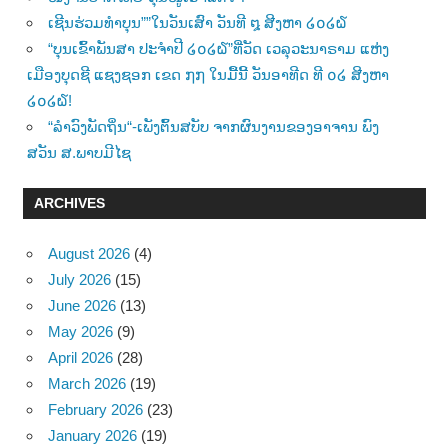
ເຊີນຮ່ວມທຳບຸນ””ໃນວັນເສົາ ວັນທີ ໘ ສີງຫາ ໒໐໒໖
“ບຸນເຂົ້າພັນສາ ປະຈຳປີ ໒໐໒໖”ທີ່ວັດ ເວລຸວະນາຣາມ ແຫ່ງ
ເມືອງບຸດຊີ ແຊງຊອກ ເຂດ ໗໗ ໃນມື້ນີ້ ວັນອາທີດ ທີ ໐໒ ສີງຫາ
໒໐໒໖!
“ລຳວົງພັດຖິ່ນ“-ເພັງຕົ້ນສບັບ ຈາກຜົນງານຂອງອາຈານ ພົງ
ສວັນ ສ.ພາບມີໄຊ
ARCHIVES
August 2026
(4)
July 2026
(15)
June 2026
(13)
May 2026
(9)
April 2026
(28)
March 2026
(19)
February 2026
(23)
January 2026
(19)