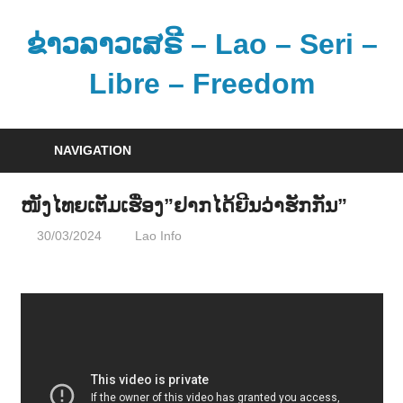
Skip
to
ຂ່າວລາວເສຣີ – Lao – Seri –
content
Libre – Freedom
ຂ່
າ
NAVIGATION
ວ
ແ
ໜັງໄທຍເຕັມເຮື່ອງ”ຢາກໄດ້ຍີນວ່າຮັກກັນ”
ລ
30/03/2024
Lao Info
ບັນເທີງ - ENTERTAINMENT
ະ
ຂໍ້
ມູ
ນ
ຂ່
າ
ວ
ສ