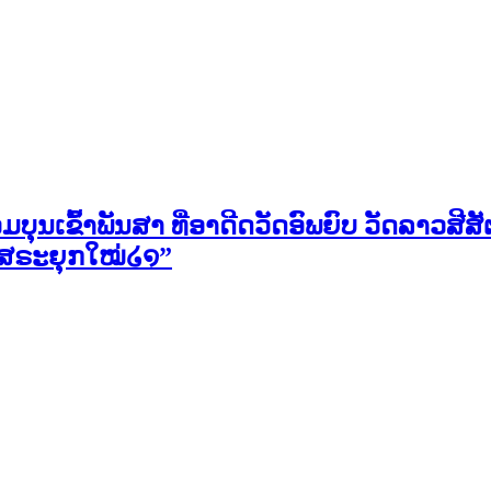
ວມບຸນເຂົ້າພັນສາ ທີ່ອາດີດວັດອົພຍົບ ວັດລາວສ
ິສຣະຍຸກໃໝ່໒໑”