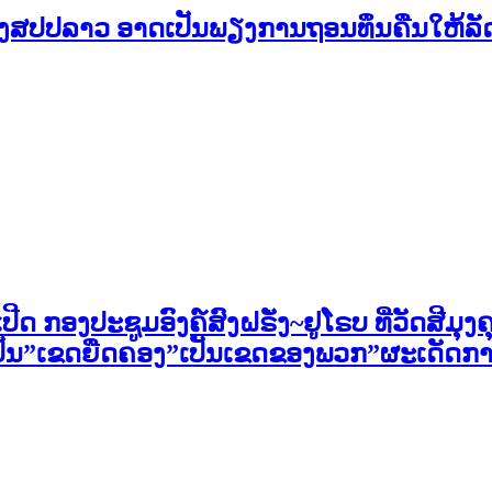
ງສປປລາວ ອາດເປັນພຽງການຖອນທຶນຄືນໃຫ້ລັດ ແຕ
ີດ ກອງປະຊູມອົງຄ໌ສົງຝຣັ່ງ~ຢູໂຣບ ທີ່ວັດສີມຸ
ເປັນ”ເຂດຍືດຄອງ”ເປັນເຂດຂອງພວກ”ຜະເດັດກ