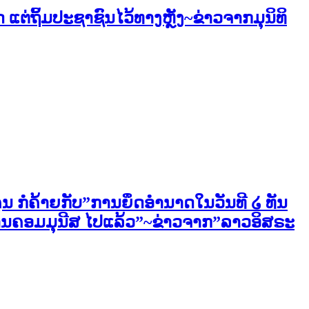
່ຖິ້ມປະຊາຊົນໄວ້ທາງຫຼັງ~ຂ່າວຈາກມຸນິທິ
ງຄຸນ ກໍຄ້າຍກັບ”ການຍຶດອຳນາດໃນວັນທີ ໒ ທັນ
ານຄອມມຸນີສ ໄປແລ້ວ”~ຂ່າວຈາກ”ລາວອິສຣະ