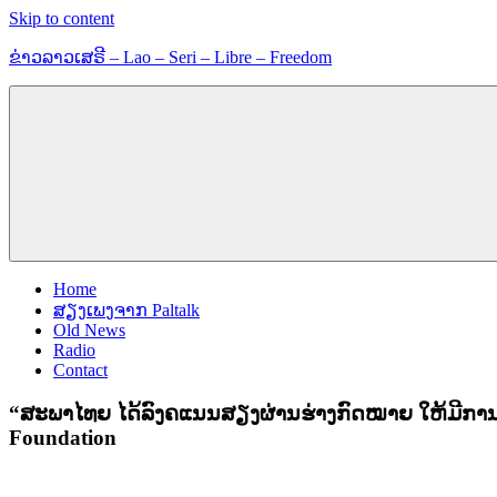
Skip to content
ຂ່າວລາວເສຣີ – Lao – Seri – Libre – Freedom
ຂ່າວ
ແລະ
ຂໍ້ມູນ
ຂ່າວສານ
Home
ສຽງເພງຈາກ Paltalk
Old News
Radio
Contact
“ສະພາໄທຍ ໄດ້ລົງຄແນນສຽງຜ່ານຮ່າງກົດໝາຍ ໃຫ້ມີການ
Foundation