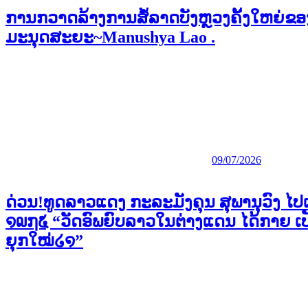
ການກວາດລ້າງການສໍ້ລາດບັງຫຼວງຄັ້ງໃຫຍ່ຂອ
ມະນຸດສະຍະ~Manushya Lao .
09/07/2026
ດ່ວນ!ທູດລາວແດງ ກະລະມັງຄຸນ ສຸພານຸວົງ ໄປເປ
໑໙໗໕ “ວັດອົພຍົບລາວໃນຕ່າງແດນ ໄດ້ກາຍ 
ຍຸກໃໝ່໒໑”