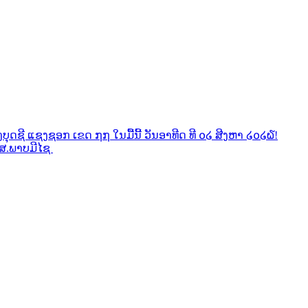
ງບຸດຊີ ແຊງຊອກ ເຂດ ໗໗ ໃນມື້ນີ້ ວັນອາທີດ ທີ ໐໒ ສີງຫາ ໒໐໒໖!
ນ ສ.ພາບມີໄຊ