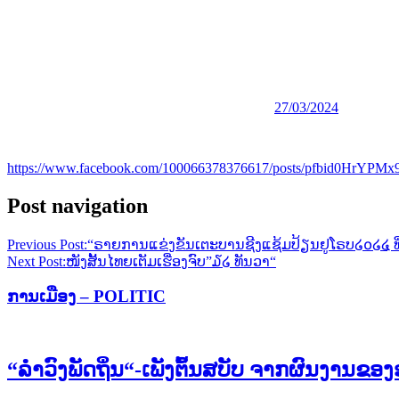
27/03/2024
https://www.facebook.com/100066378376617/posts/pfbid0
Post navigation
Previous Post:
“ຣາຍການແຂ່ງຂັນເຕະບານຊີງແຊ້ມປ້ຽນຢູໂຣບ໒໐໒໔ ທີ່ເ
Next Post:
ໜັງສັ້ນໄທຍເຕັມເຮື່ອງຈົບ”໓໒ ທັນວາ“
ການເມືອງ – POLITIC
“ລຳວົງພັດຖິ່ນ“-ເພັງຕົ້ນສບັບ ຈາກຜົນງານຂ