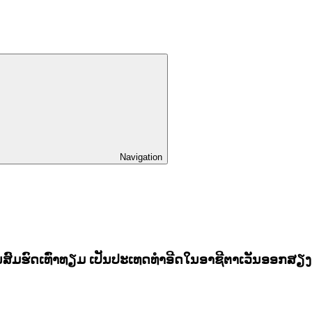
Navigation
ສົມຮົດເທົ່າທຽມ ເປັນປະເທດທຳອີດໃນອາຊີຕາເວັນອອກສຽງ