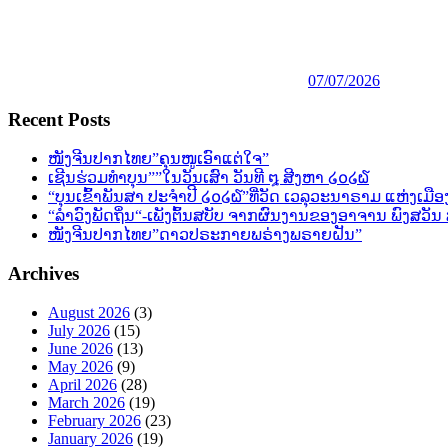
07/07/2026
Recent Posts
ໜັງຈີນປາກໄທຍ”ຄຸນໜູເອົາແຕ່ໃຈ”
ເຊີນຮ່ວມທຳບຸນ””ໃນວັນເສົາ ວັນທີ ໘ ສີງຫາ ໒໐໒໖
“ບຸນເຂົ້າພັນສາ ປະຈຳປີ ໒໐໒໖”ທີ່ວັດ ເວລຸວະນາຣາມ ແຫ່ງເມືອ
“ລຳວົງພັດຖິ່ນ“-ເພັງຕົ້ນສບັບ ຈາກຜົນງານຂອງອາຈານ ພົງສວັ
ໜັງຈີນປາກໄທຍ”ດາວປຣະກາຍພຣ່າງພຣາຍຝັນ”
Archives
August 2026
(3)
July 2026
(15)
June 2026
(13)
May 2026
(9)
April 2026
(28)
March 2026
(19)
February 2026
(23)
January 2026
(19)