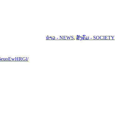
ຂ່າວ - NEWS
,
ສັງຄົມ - SOCIETY
76euoEwHRGl/