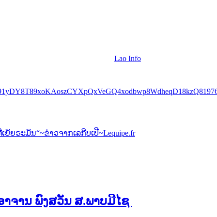
Lao Info
HrYPMx91yDY8T89xoKAoszCYXpQxVeGQ4xodbwp8WdheqD18kzQ819
ຍັຍຣະມັນ“~ຂ່າວຈາກເລກີບເປີ~Lequipe.fr
ອງອາຈານ ພົງສວັນ ສ.ພາບມີໄຊ