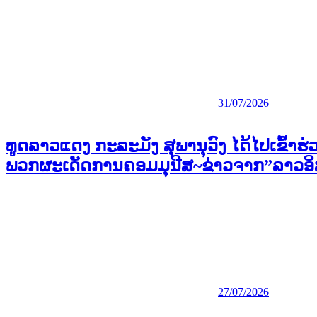
31/07/2026
ທູດລາວແດງ ກະລະມັງ ສຸພານຸວົງ ໄດ້ໄປເຂົ້າຮ່
ພວກຜະເດັດການຄອມມຸນີສ~ຂ່າວຈາກ”ລາວອ
27/07/2026