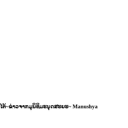
ໄຕ້~ຂ່າວຈາກມຸນິທິມະນຸດສະຍະ~ Manushya