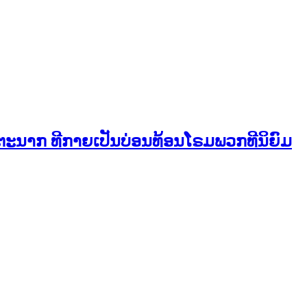
ີສັຕະນາກ ທີກາຍເປັນບ່ອນທ້ອນໂຣມພວກທີນິຍົມ