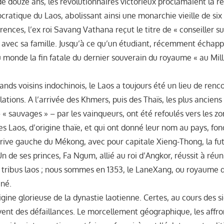
 de douze ans, les révolutionnaires victorieux proclamaient la r
ratique du Laos, abolissant ainsi une monarchie vieille de six 
ences, l’ex roi Savang Vathana reçut le titre de « conseiller s
ut avec sa famille. Jusqu’à ce qu’un étudiant, récemment échap
u monde la fin fatale du dernier souverain du royaume « au Mil
rands voisins indochinois, le Laos a toujours été un lieu de renc
ations. A l’arrivée des Khmers, puis des Thaïs, les plus anciens
 sauvages » – par les vainqueurs, ont été refoulés vers les z
s Laos, d’origine thaïe, et qui ont donné leur nom au pays, fo
a rive gauche du Mékong, avec pour capitale Xieng-Thong, la fu
de ses princes, Fa Ngum, allié au roi d’Angkor, réussit à réun
s tribus laos ; nous sommes en 1353, le LaneXang, ou royaume d
 né.
rigine glorieuse de la dynastie laotienne. Certes, au cours des si
vent des défaillances. Le morcellement géographique, les aff