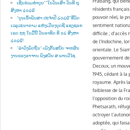
Prabang, qui bénéfi
ເຊີນຮ່ວມທຳບຸນ””ໃນວັນເສົາ ວັນທີ ໘
résidents françai
ສີງຫາ ໒໐໒໖
pouvoir réel, le 
“ບຸນເຂົ້າພັນສາ ປະຈຳປີ ໒໐໒໖”ທີ່ວັດ
sentiment national
ເວລຸວະນາຣາມ ແຫ່ງເມືອງບຸດຊີ ແຊງຊອກ
ເຂດ ໗໗ ໃນມື້ນີ້ ວັນອາທີດ ທີ ໐໒ ສີງຫາ
difficile ; d’accè
໒໐໒໖!
de l’Indochine, lor
“ລຳວົງພັດຖິ່ນ“-ເພັງຕົ້ນສບັບ ຈາກຜົນ
orientale. Le Sia
ງານຂອງອາຈານ ພົງສວັນ ສ.ພາບມີໄຊ
gouvernement de V
Decoux, un mouveme
1945, cédant à la
royaume. Après la 
faiblesse de la F
l’opposition du r
Phetsarath, réfugi
octroyer l’autonom
adoptée, qui fais