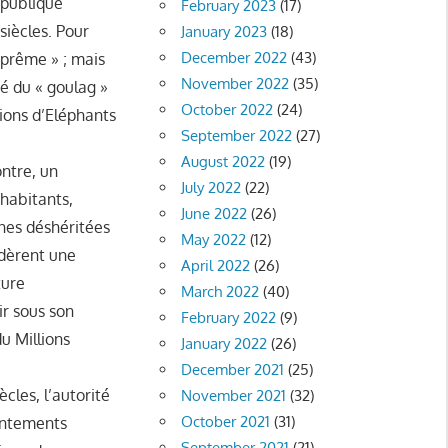
épublique
February 2023
(17)
siècles. Pour
January 2023
(18)
December 2022
(43)
uprême » ; mais
November 2022
(35)
pé du « goulag »
October 2022
(24)
lions d’Eléphants
September 2022
(27)
August 2022
(19)
ontre, un
July 2022
(22)
 habitants,
June 2022
(26)
ones déshéritées
May 2022
(12)
ndèrent une
April 2022
(26)
ture
March 2022
(40)
ir sous son
February 2022
(9)
u Millions
January 2022
(26)
December 2021
(25)
ècles, l’autorité
November 2021
(32)
October 2021
(31)
rontements
September 2021
(21)