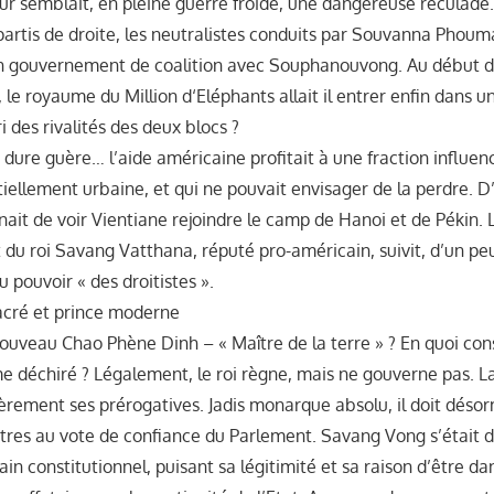
eur semblait, en pleine guerre froide, une dangereuse reculade
partis de droite, les neutralistes conduits par Souvanna Phouma
un gouvernement de coalition avec Souphanouvong. Au début d
 le royaume du Million d‘Eléphants allait il entrer enfin dans 
i des rivalités des deux blocs ?
ne dure guère… l’aide américaine profitait à une fraction influen
iellement urbaine, et qui ne pouvait envisager de la perdre. D’
ait de voir Vientiane rejoindre le camp de Hanoi et de Pékin.
 du roi Savang Vatthana, réputé pro-américain, suivit, d’un pe
u pouvoir « des droitistes ».
acré et prince moderne
nouveau Chao Phène Dinh – « Maître de la terre » ? En quoi cons
 déchiré ? Légalement, le roi règne, mais ne gouverne pas. La
lièrement ses prérogatives. Jadis monarque absolu, il doit déso
stres au vote de confiance du Parlement. Savang Vong s’était d
 constitutionnel, puisant sa légitimité et sa raison d’être dans