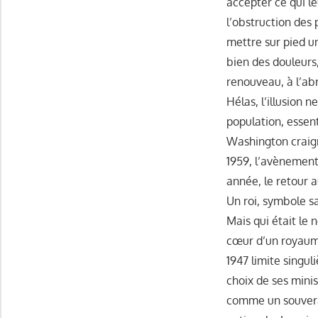
accepter ce qui l
l’obstruction des 
mettre sur pied 
bien des douleurs,
renouveau, à l’abr
Hélas, l’illusion 
population, essent
Washington craign
1959, l’avènement
année, le retour a
Un roi, symbole s
Mais qui était le 
cœur d’un royaume
1947 limite singu
choix de ses mini
comme un souverain