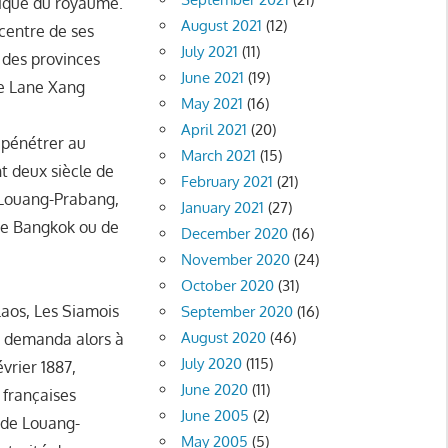
itique du royaume.
August 2021
(12)
 centre de ses
July 2021
(11)
n des provinces
June 2021
(19)
le Lane Xang
May 2021
(16)
April 2021
(20)
 pénétrer au
March 2021
(15)
nt deux siècle de
February 2021
(21)
e Louang-Prabang,
January 2021
(27)
 de Bangkok ou de
December 2020
(16)
November 2020
(24)
October 2020
(31)
Laos, Les Siamois
September 2020
(16)
August 2020
(46)
m demanda alors à
July 2020
(115)
évrier 1887,
June 2020
(11)
 françaises
June 2005
(2)
e de Louang-
May 2005
(5)