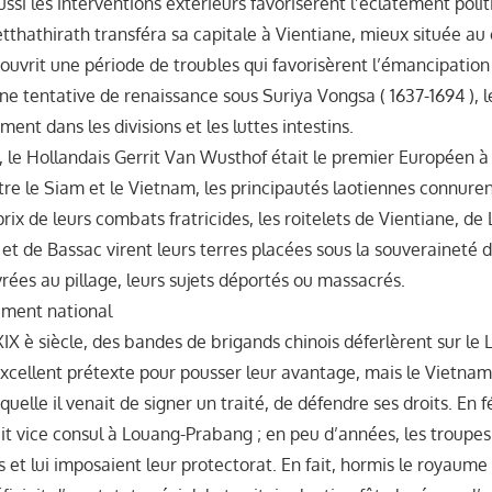
ssi les interventions extérieurs favorisèrent l’éclatement pol
etthathirath transféra sa capitale à Vientiane, mieux située au
’ouvrit une période de troubles qui favorisèrent l’émancipatio
ne tentative de renaissance sous Suriya Vongsa ( 1637-1694 ), 
ent dans les divisions et les luttes intestins.
 le Hollandais Gerrit Van Wusthof était le premier Européen à
tre le Siam et le Vietnam, les principautés laotiennes connure
rix de leurs combats fratricides, les roitelets de Vientiane, d
t de Bassac virent leurs terres placées sous la souveraineté
ivrées au pillage, leurs sujets déportés ou massacrés.
iment national
XIX è siècle, des bandes de brigands chinois déferlèrent sur le 
excellent prétexte pour pousser leur avantage, mais le Vietna
quelle il venait de signer un traité, de défendre ses droits. En f
it vice consul à Louang-Prabang ; en peu d’années, les troupes
 et lui imposaient leur protectorat. En fait, hormis le royaum