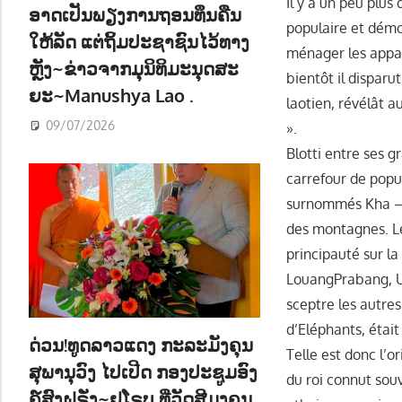
Il y a un peu plus
ອາດເປັນພຽງການຖອນທຶນຄືນ
populaire et démoc
ໃຫ້ລັດ ແຕ່ຖິ້ມປະຊາຊົນໄວ້ທາງ
ménager les appar
ຫຼັງ~ຂ່າວຈາກມຸນິທິມະນຸດສະ
bientôt il dispar
ຍະ~Manushya Lao .
laotien, révélât a
09/07/2026
».
Blotti entre ses g
carrefour de popul
surnommés Kha – «
des montagnes. Le
principauté sur l
LouangPrabang, Un 
sceptre les autre
d’Eléphants, était
ດ່ວນ!ທູດລາວແດງ ກະລະມັງຄຸນ
Telle est donc l’o
ສຸພານຸວົງ ໄປເປີດ ກອງປະຊູມອົງ
du roi connut sou
ຄ໌ສົງຝຣັ່ງ~ຢູໂຣບ ທີ່ວັດສີມຸງຄຸນ