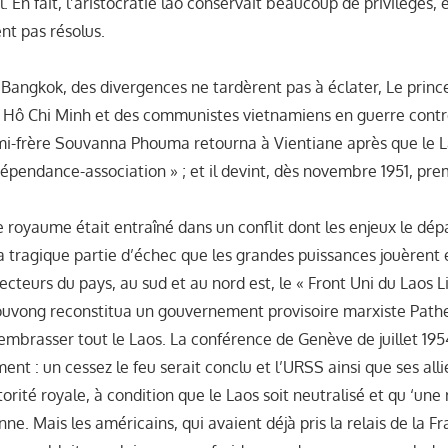
 En fait, l’aristocratie lao conservait beaucoup de privilèges,
nt pas résolus.
e Bangkok, des divergences ne tardèrent pas à éclater, Le pri
Hô Chi Minh et des communistes vietnamiens en guerre contre
i-frère Souvanna Phouma retourna à Vientiane après que le La
dépendance-association » ; et il devint, dès novembre 1951, pre
e royaume était entraîné dans un conflit dont les enjeux le dép
a tragique partie d’échec que les grandes puissances jouèrent 
ecteurs du pays, au sud et au nord est, le « Front Uni du Laos L
uvong reconstitua un gouvernement provisoire marxiste Pathe
’embrasser tout le Laos. La conférence de Genève de juillet 19
ent : un cessez le feu serait conclu et l’URSS ainsi que ses all
torité royale, à condition que le Laos soit neutralisé et qu ‘une 
nne. Mais les américains, qui avaient déjà pris la relais de la F