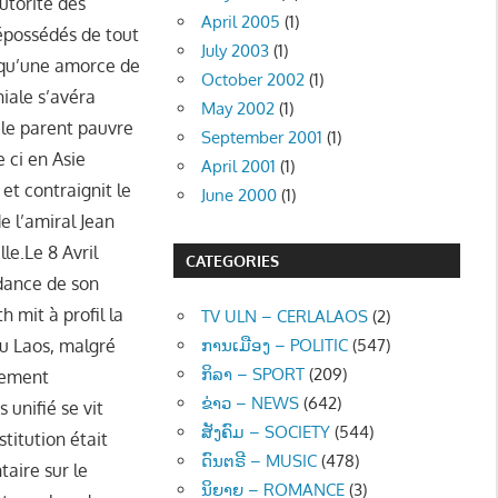
autorité des
April 2005
(1)
dépossédés de tout
July 2003
(1)
s qu’une amorce de
October 2002
(1)
niale s’avéra
May 2002
(1)
t le parent pauvre
September 2001
(1)
e ci en Asie
April 2001
(1)
et contraignit le
June 2000
(1)
e l’amiral Jean
le.Le 8 Avril
CATEGORIES
ndance de son
 mit à profil la
TV ULN – CERLALAOS
(2)
du Laos, malgré
ການເມືອງ – POLITIC
(547)
ກິລາ – SPORT
(209)
rnement
ຂ່າວ – NEWS
(642)
 unifié se vit
ສັງຄົມ – SOCIETY
(544)
titution était
ດົນຕຣີ – MUSIC
(478)
aire sur le
ນິຍາຍ – ROMANCE
(3)