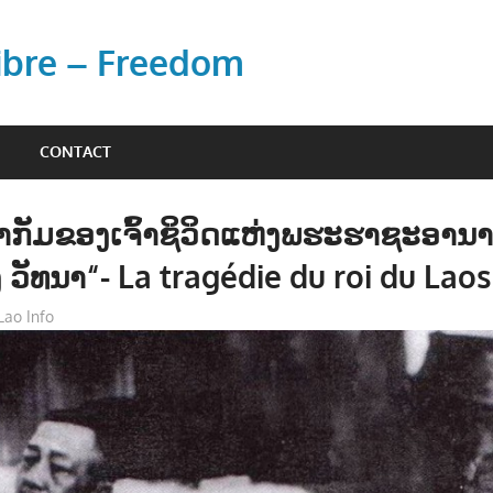
Libre – Freedom
CONTACT
ກັມຂອງເຈົ້າຊິວິດແຫ່ງພຮະຮາຊະອານາ
າງ ວັທນາ“- La tragédie du roi du Laos
Lao Info
ການເມືອງ - POLITIC