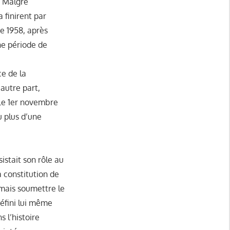
. Malgré
 finirent par
e 1958, après
une période de
ce de la
autre part,
 Le 1er novembre
u plus d’une
istait son rôle au
 constitution de
rmais soumettre le
éfini lui même
 l’histoire