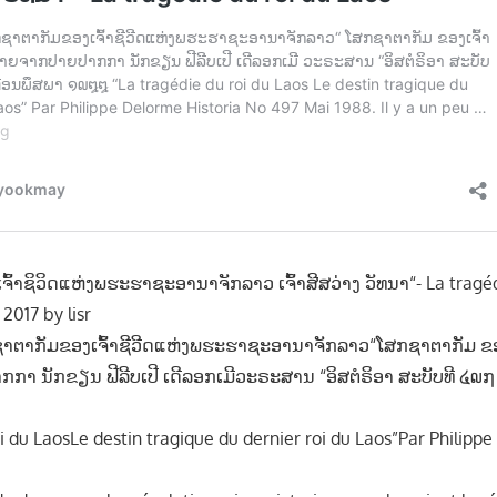
້າຊິວິດແຫ່ງພຮະຮາຊະອານາຈັກລາວ ເຈົ້າສີສວ່າງ ວັທນາ“- La tragéd
2017 by lisr
ກຊາຕາກັມຂອງເຈົ້າຊີວີດແຫ່ງພຮະຮາຊະອານາຈັກລາວ“ໂສກຊາຕາກັມ ຂອງເ
ກາ ນັກຂຽນ ຟີລີບເປີ ເດີລອກເມີວະຣະສານ “ອິສຕໍຣິອາ ສະບັບທີ ໔໙໗
oi du LaosLe destin tragique du dernier roi du Laos”Par Philipp