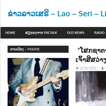
Skip
to
ຂ່າວລາວເສຣີ – Lao – Seri – 
content
ຂ່
າ
HOME
ສຽງເພງຈາກ PALTALK
OLD NEWS
RADIO
ວ
ແ
ລ
“ໂສກຊາຕາ
ການເມືອງ – POLITIC
ະ
ເຈົ້າສີສວ່
ຂໍ້
ມູ
21/10/2022
ນ
ຂ່
າ
ວ
ສ
າ