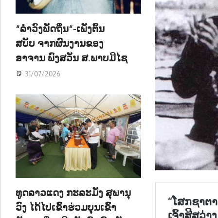
ນ
“ລຳວົງພັດຖິ່ນ“-ເພັງຕົ້ນ
ສບັບ ຈາກຜົນງານຂອງ
ອາຈານ ພົງສວັນ ສ.ພາບມີໄຊ
31/07/2026
ທູດລາວແດງ ກະລະມັງ ສຸພານຸ
ວົງ ໄດ້ໄປເຂົ້າຮ່ວມບຸນເຂົ້າ