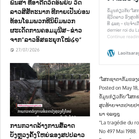
ພັນສາ ທີ່ອາດີດວັດອົພຍົບ ວັດ
ລາວສີສັຕະນາກ ທີກາຍເປັນບ່ອນ
ທ້ອນໂຣມພວກທີນິຍົມພວກ
ຜະເດັດການຄອມມຸນີສ~ຂ່າວ
ຈາກ”ລາວອິສຣະຍຸກໃໝ່໒໑”
27/07/2026
“ໂສກຊາຕາກັມຂອງເຈົ
Posted on May 18, 
ຂໍ້ມູນກ່ຽວກັບ“ໂສ
ສຸດທ້າຍຈາກປາຍປາກ
ພາ ໑໙໘໘
“La tragédie du r
ການກວາດລ້າງການສໍ້ລາດ
No 497 Mai 1988.
ບັງຫຼວງຄັ້ງໃຫຍ່ຂອງສປປລາວ