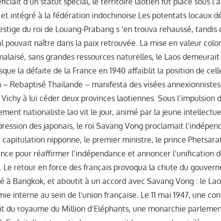
ciait d’un statut spécial, le territoire laotien fût placé sous l’
s et intégré à la fédération indochinoise.Les potentats locaux 
prestige du roi de Louang-Prabang s ‘en trouva rehaussé, tandi
 pouvait naître dans la paix retrouvée. La mise en valeur colo
s malaisé, sans grandes ressources naturelles, le Laos demeurai
sque la défaite de la France en 1940 affaiblit la position de cell
m – Rebaptisé Thailande – manifesta des visées annexionnistes 
ichy à lui céder deux provinces laotiennes. Sous l’impulsion d
nt nationaliste lao vit le jour, animé par la jeune intellectuel
 pression des japonais, le roi Savang Vong proclamait l’indépe
capitulation nipponne, le premier ministre, le prince Phetsarath
rance pour réaffirmer l’indépendance et annoncer l’unification 
oi. Le retour en force des français provoqua la chute du gouve
é à Bangkok, et aboutit à un accord avec Savang Vong : le Laos
ie interne au sein de l’union française. Le 11 mai 1947, une cons
ait du royaume du Million d’Eléphants, une monarchie parlement