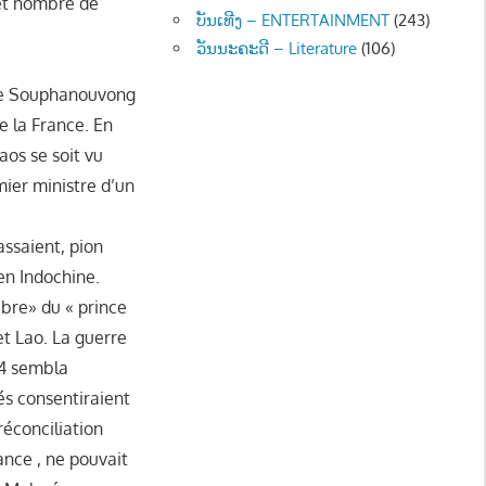
 et nombre de
ບັນເທີງ – ENTERTAINMENT
(243)
ວັນນະຄະດີ – Literature
(106)
nce Souphanouvong
 la France. En
os se soit vu
mier ministre d’un
assaient, pion
en Indochine.
ibre» du « prince
t Lao. La guerre
54 sembla
iés consentiraient
réconciliation
rance , ne pouvait