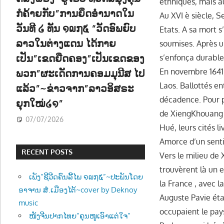
ethniques, mais au
ກໍຄ້າຍກັບ”ການຍຶດອຳນາດໃນ
Au XVI è siècle, S
ວັນທີ ໒ ທັນ ໑໙໗໕ “ວັດອົພຍົບ
Etats. A sa mort s
ລາວໃນຕ່າງແດນ ໄດ້ກາຍ
soumises. Après u
ເປັນ”ເຂດຍືດຄອງ”ເປັນເຂດຂອງ
s’enfonça durablem
ພວກ”ຜະເດັດການຄອມມຸນີສ ໄປ
En novembre 1641,
Laos. Ballottés en
ແລ້ວ”~ຂ່າວຈາກ”ລາວອິສຣະ
décadence. Pour p
ຍຸກໃໝ່໒໑”
de XiengKhouang e
07/07/2026
Hué, leurs cités l
Amorce d’un sent
RECENT POSTS
Vers le milieu de 
trouvèrent là un 
ເພັງ”ຊີວີດຄົນລີ້ໄພ ໑໙໗໕”~ປະພັນໂດຍ
la France , avec la
ອາຈານ ສໍ.ເມືອງໄຕ້~cover by Deknoy
Auguste Pavie éta
music
occupaient le pays
ໜັງຈີນປາກໄທຍ”ຄຸນໜູເອົາແຕ່ໃຈ”