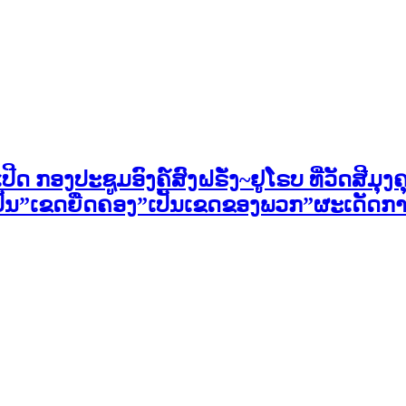
ີດ ກອງປະຊູມອົງຄ໌ສົງຝຣັ່ງ~ຢູໂຣບ ທີ່ວັດສີມຸ
ເປັນ”ເຂດຍືດຄອງ”ເປັນເຂດຂອງພວກ”ຜະເດັດກ