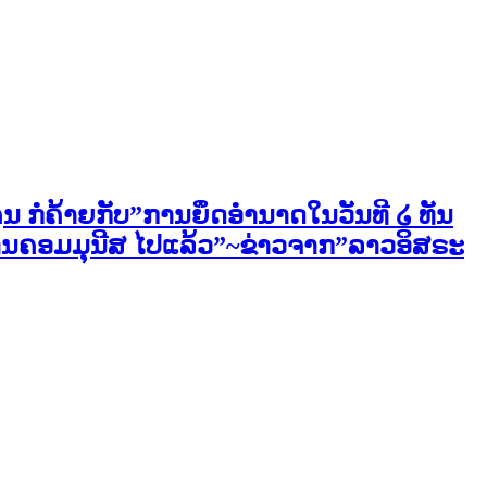
ງຄຸນ ກໍຄ້າຍກັບ”ການຍຶດອຳນາດໃນວັນທີ ໒ ທັນ
ານຄອມມຸນີສ ໄປແລ້ວ”~ຂ່າວຈາກ”ລາວອິສຣະ