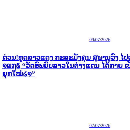
09/07/2026
ດ່ວນ!ທູດລາວແດງ ກະລະມັງຄຸນ ສຸພານຸວົງ ໄປເປ
໑໙໗໕ “ວັດອົພຍົບລາວໃນຕ່າງແດນ ໄດ້ກາຍ 
ຍຸກໃໝ່໒໑”
07/07/2026