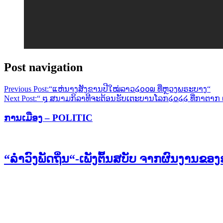
Post navigation
Previous Post:
“ແຫ່ນາງສັງຂານປີໃໝ່ລາວ໒໐໐໙ ທີ່ຫຼວງພຣະບາງ“
Next Post:
“ ໘ ສນາມກິລາທີຈະຕ້ອນຮັບເຕະບານໂລກ໒໐໒໒ ທີ່ກາຕາກ ເລ
ການເມືອງ – POLITIC
“ລຳວົງພັດຖິ່ນ“-ເພັງຕົ້ນສບັບ ຈາກຜົນງານຂ