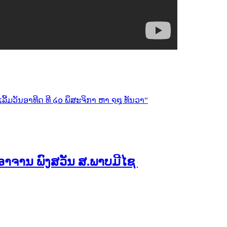
ີ້ມວັນອາທີດ ທີ ໒໐ ພຶສະຈິກາ ຫາ ໑໘ ທັນວາ“
ອງອາຈານ ພົງສວັນ ສ.ພາບມີໄຊ