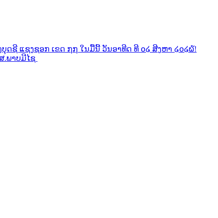
ງບຸດຊີ ແຊງຊອກ ເຂດ ໗໗ ໃນມື້ນີ້ ວັນອາທີດ ທີ ໐໒ ສີງຫາ ໒໐໒໖!
ນ ສ.ພາບມີໄຊ