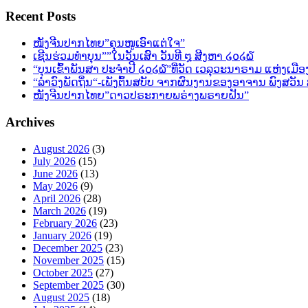
Recent Posts
ໜັງຈີນປາກໄທຍ”ຄຸນໜູເອົາແຕ່ໃຈ”
ເຊີນຮ່ວມທຳບຸນ””ໃນວັນເສົາ ວັນທີ ໘ ສີງຫາ ໒໐໒໖
“ບຸນເຂົ້າພັນສາ ປະຈຳປີ ໒໐໒໖”ທີ່ວັດ ເວລຸວະນາຣາມ ແຫ່ງເມືອ
“ລຳວົງພັດຖິ່ນ“-ເພັງຕົ້ນສບັບ ຈາກຜົນງານຂອງອາຈານ ພົງສວັ
ໜັງຈີນປາກໄທຍ”ດາວປຣະກາຍພຣ່າງພຣາຍຝັນ”
Archives
August 2026
(3)
July 2026
(15)
June 2026
(13)
May 2026
(9)
April 2026
(28)
March 2026
(19)
February 2026
(23)
January 2026
(19)
December 2025
(23)
November 2025
(15)
October 2025
(27)
September 2025
(30)
August 2025
(18)