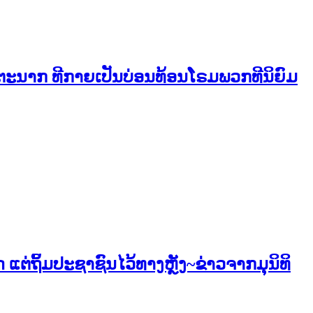
ີສັຕະນາກ ທີກາຍເປັນບ່ອນທ້ອນໂຣມພວກທີນິຍົມ
່ຖິ້ມປະຊາຊົນໄວ້ທາງຫຼັງ~ຂ່າວຈາກມຸນິທິ