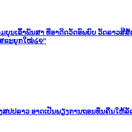
ວມບຸນເຂົ້າພັນສາ ທີ່ອາດີດວັດອົພຍົບ ວັດລາວສ
ິສຣະຍຸກໃໝ່໒໑”
ງສປປລາວ ອາດເປັນພຽງການຖອນທຶນຄືນໃຫ້ລັດ ແຕ