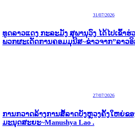
31/07/2026
ທູດລາວແດງ ກະລະມັງ ສຸພານຸວົງ ໄດ້ໄປເຂົ້າຮ່
ພວກຜະເດັດການຄອມມຸນີສ~ຂ່າວຈາກ”ລາວອ
27/07/2026
ການກວາດລ້າງການສໍ້ລາດບັງຫຼວງຄັ້ງໃຫຍ່ຂອ
ມະນຸດສະຍະ~Manushya Lao .