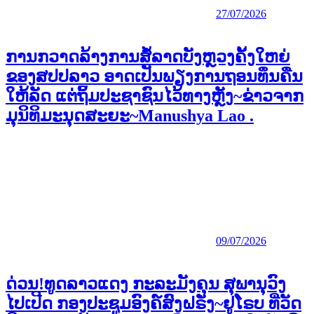
27/07/2026
ການກວາດລ້າງການສໍ້ລາດບັງຫຼວງຄັ້ງໃຫຍ່
ຂອງສປປລາວ ອາດເປັນພຽງການຖອນທຶນຄືນ
ໃຫ້ລັດ ແຕ່ຖິ້ມປະຊາຊົນໄວ້ທາງຫຼັງ~ຂ່າວຈາກ
ມຸນິທິມະນຸດສະຍະ~Manushya Lao .
09/07/2026
ດ່ວນ!ທູດລາວແດງ ກະລະມັງຄຸນ ສຸພານຸວົງ
ໄປເປີດ ກອງປະຊູມອົງຄ໌ສົງຝຣັ່ງ~ຢູໂຣບ ທີ່ວັດ