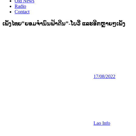
Old News
Radio
Contact
ເພັງໄທຍ”ຍອມຈຳນົນຟ້າດີນ”-ໂບວີ່ ແລະອີກຫຼາຍໆເພັງ
17/08/2022
Lao Info