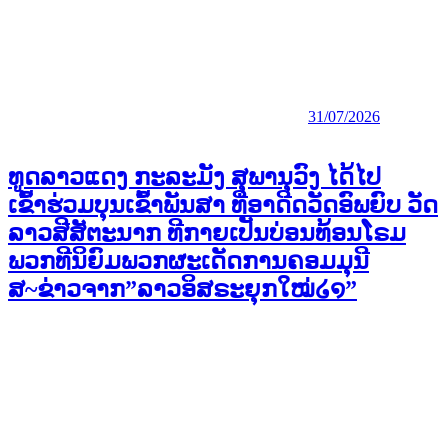
31/07/2026
ທູດລາວແດງ ກະລະມັງ ສຸພານຸວົງ ໄດ້ໄປ
ເຂົ້າຮ່ວມບຸນເຂົ້າພັນສາ ທີ່ອາດີດວັດອົພຍົບ ວັດ
ລາວສີສັຕະນາກ ທີກາຍເປັນບ່ອນທ້ອນໂຣມ
ພວກທີນິຍົມພວກຜະເດັດການຄອມມຸນີ
ສ~ຂ່າວຈາກ”ລາວອິສຣະຍຸກໃໝ່໒໑”