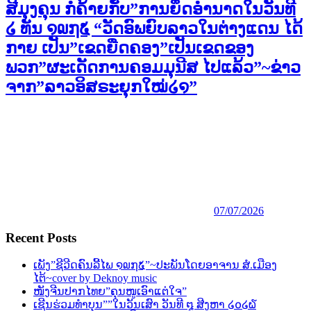
ສີມຸງຄຸນ ກໍຄ້າຍກັບ”ການຍຶດອຳນາດໃນວັນທີ
໒ ທັນ ໑໙໗໕ “ວັດອົພຍົບລາວໃນຕ່າງແດນ ໄດ້
ກາຍ ເປັນ”ເຂດຍືດຄອງ”ເປັນເຂດຂອງ
ພວກ”ຜະເດັດການຄອມມຸນີສ ໄປແລ້ວ”~ຂ່າວ
ຈາກ”ລາວອິສຣະຍຸກໃໝ່໒໑”
07/07/2026
Recent Posts
ເພັງ”ຊີວີດຄົນລີ້ໄພ ໑໙໗໕”~ປະພັນໂດຍອາຈານ ສໍ.ເມືອງ
ໄຕ້~cover by Deknoy music
ໜັງຈີນປາກໄທຍ”ຄຸນໜູເອົາແຕ່ໃຈ”
ເຊີນຮ່ວມທຳບຸນ””ໃນວັນເສົາ ວັນທີ ໘ ສີງຫາ ໒໐໒໖