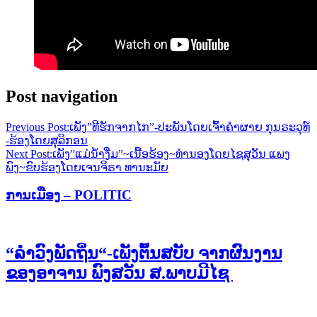
Post navigation
Previous Post:
ເພັງ”ທີຮັກຈາກໄກ”-ປະພັນໂດຍເຈົ້າຄຳຜາຍ ກຸນຣະວຸທ໌
-ຮ້ອງໂດຍສຸລິກອນ
Next Post:
ເພັງ”ແມ່ນໍ້າງື່ມ”~ເນື້ອຮ້ອງ~ທຳນອງໂດຍໄຊສຸວັນ ແພງ
ພົງ~ຂົບຮ້ອງໂດຍເຈນຈິຣາ ທານະມັຍ
ການເມືອງ – POLITIC
“ລຳວົງພັດຖິ່ນ“-ເພັງຕົ້ນສບັບ ຈາກຜົນງານ
ຂອງອາຈານ ພົງສວັນ ສ.ພາບມີໄຊ