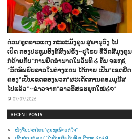
ດ່ວນ!ທູດລາວແດງ ກະລະມັງຄຸນ ສຸພານຸວົງ ໄປ
ເປີດ ກອງປະຊູມອົງຄ໌ສົງຝຣັ່ງ~ຢູໂຣບ ທີ່ວັດສີມຸງຄຸນ
ກໍຄ້າຍກັບ”ການຍຶດອຳນາດໃນວັນທີ ໒ ທັນ ໑໙໗໕
“ວັດອົພຍົບລາວໃນຕ່າງແດນ ໄດ້ກາຍ ເປັນ”ເຂດຍືດ
ຄອງ”ເປັນເຂດຂອງພວກ”ຜະເດັດການຄອມມຸນີສ
ໄປແລ້ວ”~ຂ່າວຈາກ”ລາວອິສຣະຍຸກໃໝ່໒໑”
07/07/2026
RECENT POSTS
ໜັງຈີນປາກໄທຍ”ຄຸນໜູເອົາແຕ່ໃຈ”
ເຊີນຮ່ວມທຳບຸນ””ໃນວັນເສົາ ວັນທີ ໘ ສີງຫາ ໒໐໒໖