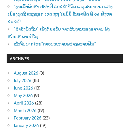
“ບຸນເຂົ້າພັນສາ ປະຈຳປີ ໒໐໒໖”ທີ່ວັດ ເວລຸວະນາຣາມ ແຫ່ງ
ເມືອງບຸດຊີ ແຊງຊອກ ເຂດ ໗໗ ໃນມື້ນີ້ ວັນອາທີດ ທີ ໐໒ ສີງຫາ
໒໐໒໖!
“ລຳວົງພັດຖິ່ນ“-ເພັງຕົ້ນສບັບ ຈາກຜົນງານຂອງອາຈານ ພົງ
ສວັນ ສ.ພາບມີໄຊ
ໜັງຈີນປາກໄທຍ”ດາວປຣະກາຍພຣ່າງພຣາຍຝັນ”
ARCHIVES
August 2026
(3)
July 2026
(15)
June 2026
(13)
May 2026
(9)
April 2026
(28)
March 2026
(19)
February 2026
(23)
January 2026
(19)