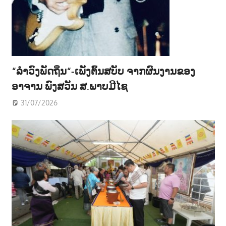
“ລຳວົງພັດຖິ່ນ“-ເພັງຕົ້ນສບັບ ຈາກຜົນງານຂອງ
ອາຈານ ພົງສວັນ ສ.ພາບມີໄຊ
31/07/2026