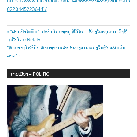
https://www.facebook.com/114196666974856/videos/15
82204452236441/
Post
Previous
“ຟາກຟ້າໄກກັນ”- ປະພັນໂດຍທະນຸ ສີວິໄຊ – ຮ້ອງໂດຍອຸດອນ ວົງສີ
Post:
-ຄຣີບໂດຍ Netaly
navigation
Next
“ສາຍທາງໂຮຈິມີນ ສາຍທາງມໍຣະນະຂອງແກວແດງໃນຜືນແຜ່ນດີນ
Post:
ລາວ”
ການເມືອງ – POLITIC