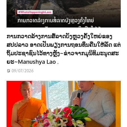
ການກວາດລ້າງການສໍ້ລາດບັງຫຼວງຄັ້ງໃຫຍ່ຂອງ
ສປປລາວ ອາດເປັນພຽງການຖອນທຶນຄືນໃຫ້ລັດ ແຕ່
ຖິ້ມປະຊາຊົນໄວ້ທາງຫຼັງ~ຂ່າວຈາກມຸນິທິມະນຸດສະ
ຍະ~Manushya Lao .
09/07/2026