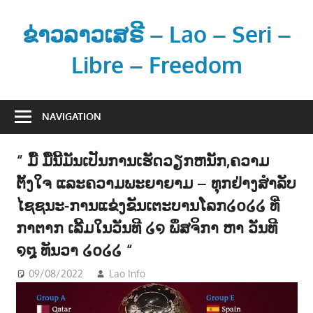
Skip
to
ຂ່າວລາວເສຣີ – Lao – Seri –
content
Libre – Freedom
ຂ່
າ
NAVIGATION
ວ
ແ
“ ມື້ ມື້ນີ້ມັນເປັນການເຮັດວຽກຫນັກ,ຄວາມ
ລ
ຕັ້ງໃຈ ແລະຄວາມພະຍາຍາມ – ທຸກຢ່າງສໍາລັບ
ະ
ຂໍ້
ໄຊຊນະ-ການແຂ່ງຂັນເຕະບານໂລກ໒໐໒໒ ທີ່
ມູ
ກາຕາກ ເລີ້ມໃນວັນທີ ໒໑ ພຶສຈິກາ ຫາ ວັນທີ
ນ
໑໘ ທັນວາ ໒໐໒໒ “
ຂ່
09/08/2022
Lao Info
ກິລາ - SPORT
າ
ວ
ສ