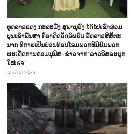
ທູດລາວແດງ ກະລະມັງ ສຸພານຸວົງ ໄດ້ໄປເຂົ້າຮ່ວມ
ບຸນເຂົ້າພັນສາ ທີ່ອາດີດວັດອົພຍົບ ວັດລາວສີສັຕະ
ນາກ ທີກາຍເປັນບ່ອນທ້ອນໂຣມພວກທີນິຍົມພວກ
ຜະເດັດການຄອມມຸນີສ~ຂ່າວຈາກ”ລາວອິສຣະຍຸກ
ໃໝ່໒໑”
27/07/2026