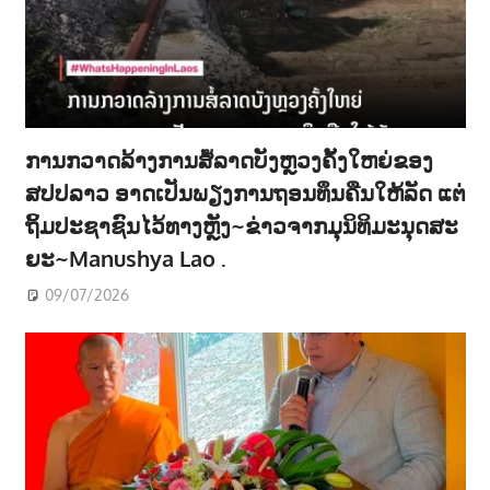
ການກວາດລ້າງການສໍ້ລາດບັງຫຼວງຄັ້ງໃຫຍ່ຂອງ
ສປປລາວ ອາດເປັນພຽງການຖອນທຶນຄືນໃຫ້ລັດ ແຕ່
ຖິ້ມປະຊາຊົນໄວ້ທາງຫຼັງ~ຂ່າວຈາກມຸນິທິມະນຸດສະ
ຍະ~Manushya Lao .
09/07/2026