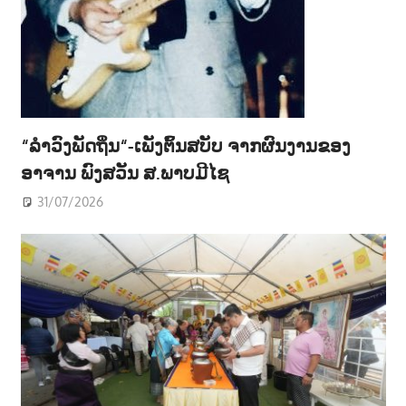
“ລຳວົງພັດຖິ່ນ“-ເພັງຕົ້ນສບັບ ຈາກຜົນງານຂອງ
ອາຈານ ພົງສວັນ ສ.ພາບມີໄຊ
31/07/2026