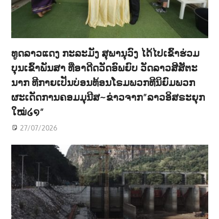
ທູດລາວແດງ ກະລະມັງ ສຸພານຸວົງ ໄດ້ໄປເຂົ້າຮ່ວມ
ບຸນເຂົ້າພັນສາ ທີ່ອາດີດວັດອົພຍົບ ວັດລາວສີສັຕະ
ນາກ ທີກາຍເປັນບ່ອນທ້ອນໂຣມພວກທີນິຍົມພວກ
ຜະເດັດການຄອມມຸນີສ~ຂ່າວຈາກ”ລາວອິສຣະຍຸກ
ໃໝ່໒໑”
27/07/2026