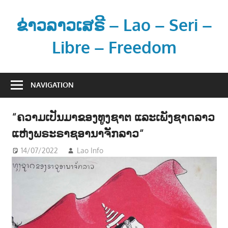
Skip
to
ຂ່າວລາວເສຣີ – Lao – Seri –
content
Libre – Freedom
ຂ່
າ
NAVIGATION
ວ
ແ
“ຄວາມເປັນມາຂອງທູງຊາຕ ແລະເພັງຊາດລາວ
ລ
ແຫ່ງພຣະຣາຊອານາຈັກລາວ“
ະ
ຂໍ້
14/07/2022
Lao Info
ການເມືອງ - POLITIC
,
ສັງຄົມ -
ມູ
SOCIETY
,
ດົນຕຣີ - MUSIC
ນ
ຂ່
າ
ວ
ສ