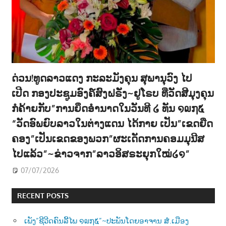
ດ່ວນ!ທູດລາວແດງ ກະລະມັງຄຸນ ສຸພານຸວົງ ໄປ
ເປີດ ກອງປະຊູມອົງຄ໌ສົງຝຣັ່ງ~ຢູໂຣບ ທີ່ວັດສີມຸງຄຸນ
ກໍຄ້າຍກັບ”ການຍຶດອຳນາດໃນວັນທີ ໒ ທັນ ໑໙໗໕
“ວັດອົພຍົບລາວໃນຕ່າງແດນ ໄດ້ກາຍ ເປັນ”ເຂດຍືດ
ຄອງ”ເປັນເຂດຂອງພວກ”ຜະເດັດການຄອມມຸນີສ
ໄປແລ້ວ”~ຂ່າວຈາກ”ລາວອິສຣະຍຸກໃໝ່໒໑”
07/07/2026
RECENT POSTS
ເພັງ”ຊີວີດຄົນລີ້ໄພ ໑໙໗໕”~ປະພັນໂດຍອາຈານ ສໍ.ເມືອງ