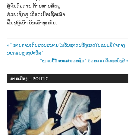
ສູ້ຈົນຕົວຕາຍ ຕ້ານທານສັຕຣູ
ຊ່ວຍເຊີດຊູ ເລືອດເນື້ອເຊື້ອເຜົ່າ
ຟື້ນຟູກູ້ເອົາ ບັນເທົາທຸກກັນ.
Post
Previous
“ ຣາຍການເດີນສວນສນາມໃນວັນຊາດຝຣັ່ງເສດໃນຂນະນີ້ໃຈກາງ
Post:
ນະຄອນຫຼວງປາຣີສ”
navigation
Next
“ໜາວນີ້ອ້າຍແສນຣະທົມ”-ວໍຣະເດດ ດິດທະວົງສ໌
Post:
ການເມືອງ – POLITIC