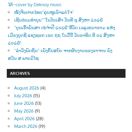
ໄຕ້~cover by Deknoy music
ໜັງຈີນປາກໄທຍ”ຄຸນໜູເອົາແຕ່ໃຈ”
ເຊີນຮ່ວມທຳບຸນ””ໃນວັນເສົາ ວັນທີ ໘ ສີງຫາ ໒໐໒໖
“ບຸນເຂົ້າພັນສາ ປະຈຳປີ ໒໐໒໖”ທີ່ວັດ ເວລຸວະນາຣາມ ແຫ່ງ
ເມືອງບຸດຊີ ແຊງຊອກ ເຂດ ໗໗ ໃນມື້ນີ້ ວັນອາທີດ ທີ ໐໒ ສີງຫາ
໒໐໒໖!
“ລຳວົງພັດຖິ່ນ“-ເພັງຕົ້ນສບັບ ຈາກຜົນງານຂອງອາຈານ ພົງ
ສວັນ ສ.ພາບມີໄຊ
ARCHIVES
August 2026
(4)
July 2026
(15)
June 2026
(13)
May 2026
(9)
April 2026
(28)
March 2026
(19)