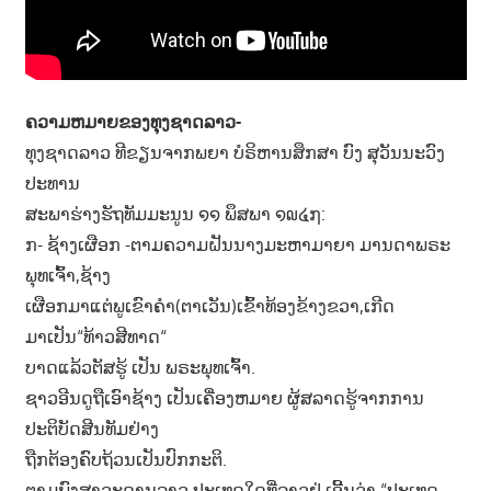
ຄວາມຫມາຍຂອງທຸງຊາດລາວ-
ທຸງຊາດລາວ ທີຂຽນຈາກພຍາ ບໍຣິຫານສຶກສາ ບົງ ສຸວັນນະວົງ
ປະທານ
ສະພາຮ່າງຮັຖທັມມະນູນ ໑໑ ພຶສພາ ໑໙໔໗:
ກ- ຊ້າງເຜືອກ -ຕາມຄວາມຝັນນາງມະຫາມາຍາ ມານດາພຣະ
ພຸທເຈົ້າ,ຊ້າງ
ເຜືອກມາແຕ່ພູເຂົາຄຳ(ຕາເວັນ)ເຂົ້າທ້ອງຂ້າງຂວາ,ເກີດ
ມາເປັນ“ທ້າວສີທາດ“
ບາດແລ້ວຕັສຮູ້ ເປັນ ພຣະພຸທເຈົ້າ.
ຊາວອີນດູຖືເອົາຊ້າງ ເປັນເຄື່ອງຫມາຍ ຜູ້ສລາດຮູ້ຈາກການ
ປະຕິບັດສີນທັມຢ່າງ
ຖືກຕ້ອງຄົບຖ້ວນເປັນປົກກະຕິ.
ຕາມພົງສາວະດານລາວ,ປະເທດໃດທີ່ລາວຢູ່ ເອີ້ນວ່າ “ປະເທດ