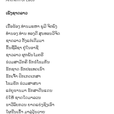
ເພັງຊາດລາວ
ເນື້ອຮ້ອງ:ທ່ານມະຫາ ພູມີ ຈິຕພົງ
ທຳນອງ:ທ່ານ ທອງດີ ສຸນທອນວິຈິດ
ຊາດລາວ ຕັ້ງແຕ່ເດີມມາ
ຂຶ້ນຊື່ລືຊາ ຢູ່ໃນອາຊີ
ຊາວລາວ ຜຸກພັນໄມຕຣີ
ຮ່ວມສາມັກຄີ ຮັກຮໍ່ໂຮມກັນ
ຮັກຊາດ ຮັກປະເທດເຮົາ
ຮັກເຈົ້າ ປົກເກດເກສາ
ໂຮມຮັກ ຮ່ວມສາສນາ
ແຕ່ບູຮານມາ ຮັກສາດີນແດນ
ບໍ່ໃຫ້ ຊາດໃດມາລວນ
ຮາວີລົບກວນ ຍາດແຍ່ງຊິງເອົາ
ໃຜຂືນເຂົ້າ ມາລູ່ວຸ້ນວາຍ