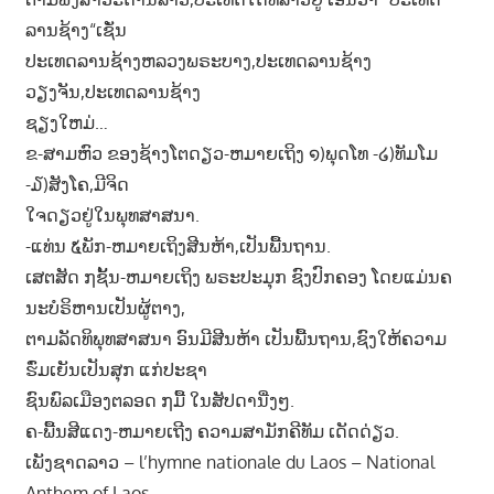
ລານຊ້າງ“ເຊັ່ນ
ປະເທດລານຊ້າງຫລວງພຣະບາງ,ປະເທດລານຊ້າງ
ວຽງຈັນ,ປະເທດລານຊ້າງ
ຊຽງໃຫມ່…
ຂ-ສາມຫົວ ຂອງຊ້າງໂຕດຽວ-ຫມາຍເຖິງ ໑)ພຸດໂທ -໒)ທັມໂມ
-໓)ສັງໂຄ,ມີຈິດ
ໃຈດຽວຢູ່ໃນພຸທສາສນາ.
-ແທ່ນ ໕ພັກ-ຫມາຍເຖິງສີນຫ້າ,ເປັນພື້ນຖານ.
ເສຕສັດ ໗ຊັ້ນ-ຫມາຍເຖິງ ພຣະປະມຸກ ຊົງປົກຄອງ ໂດຍແມ່ນຄ
ນະບໍຣິຫານເປັນຜູ້ຕາງ,
ຕາມລັດທິພຸທສາສນາ ອົນມີສີນຫ້າ ເປັນພື້ນຖານ,ຊົງໃຫ້ຄວາມ
ຮົ່ມເຍັນເປັນສຸກ ແກ່ປະຊາ
ຊົນພົລເມືອງຕລອດ ໗ມື້ ໃນສັປດານື່ງໆ.
ຄ-ພື້ນສີແດງ-ຫມາຍເຖີງ ຄວາມສາມັກຄີທັມ ເດັດດ່ຽວ.
ເພັງຊາດລາວ – l’hymne nationale du Laos – National
Anthem of Laos