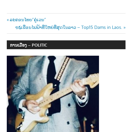
Post
Previous
ລະຄອນໄທຍ”ຄູ່ເວນ”
Post:
Next
໑໕ເຂື່ອນໄຟຟ້າທີ່ໃຫຍ່ທີ່ສຸດໃນລາວ – Top15 Dams in Laos.
navigation
Post:
ການເມືອງ – POLITIC