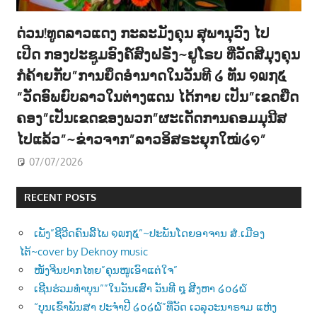
ດ່ວນ!ທູດລາວແດງ ກະລະມັງຄຸນ ສຸພານຸວົງ ໄປ
ເປີດ ກອງປະຊູມອົງຄ໌ສົງຝຣັ່ງ~ຢູໂຣບ ທີ່ວັດສີມຸງຄຸນ
ກໍຄ້າຍກັບ”ການຍຶດອຳນາດໃນວັນທີ ໒ ທັນ ໑໙໗໕
“ວັດອົພຍົບລາວໃນຕ່າງແດນ ໄດ້ກາຍ ເປັນ”ເຂດຍືດ
ຄອງ”ເປັນເຂດຂອງພວກ”ຜະເດັດການຄອມມຸນີສ
ໄປແລ້ວ”~ຂ່າວຈາກ”ລາວອິສຣະຍຸກໃໝ່໒໑”
07/07/2026
RECENT POSTS
ເພັງ”ຊີວີດຄົນລີ້ໄພ ໑໙໗໕”~ປະພັນໂດຍອາຈານ ສໍ.ເມືອງ
ໄຕ້~cover by Deknoy music
ໜັງຈີນປາກໄທຍ”ຄຸນໜູເອົາແຕ່ໃຈ”
ເຊີນຮ່ວມທຳບຸນ””ໃນວັນເສົາ ວັນທີ ໘ ສີງຫາ ໒໐໒໖
“ບຸນເຂົ້າພັນສາ ປະຈຳປີ ໒໐໒໖”ທີ່ວັດ ເວລຸວະນາຣາມ ແຫ່ງ