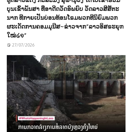
ບຸນເຂົ້າພັນສາ ທີ່ອາດີດວັດອົພຍົບ ວັດລາວສີສັຕະ
ນາກ ທີກາຍເປັນບ່ອນທ້ອນໂຣມພວກທີນິຍົມພວກ
ຜະເດັດການຄອມມຸນີສ~ຂ່າວຈາກ”ລາວອິສຣະຍຸກ
ໃໝ່໒໑”
27/07/2026