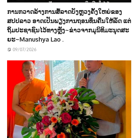
ການກວາດລ້າງການສໍ້ລາດບັງຫຼວງຄັ້ງໃຫຍ່ຂອງ
ສປປລາວ ອາດເປັນພຽງການຖອນທຶນຄືນໃຫ້ລັດ ແຕ່
ຖິ້ມປະຊາຊົນໄວ້ທາງຫຼັງ~ຂ່າວຈາກມຸນິທິມະນຸດສະ
ຍະ~Manushya Lao .
09/07/2026