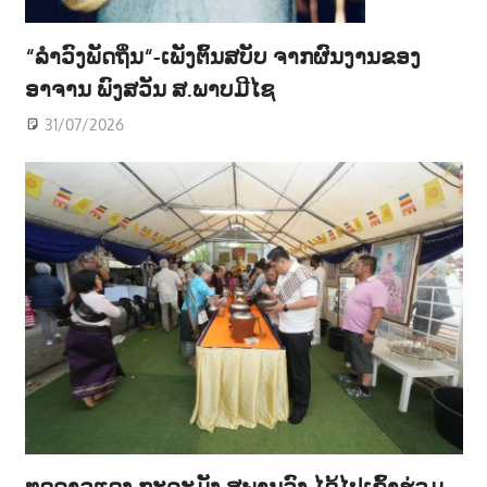
“ລຳວົງພັດຖິ່ນ“-ເພັງຕົ້ນສບັບ ຈາກຜົນງານຂອງ
ອາຈານ ພົງສວັນ ສ.ພາບມີໄຊ
31/07/2026
ທູດລາວແດງ ກະລະມັງ ສຸພານຸວົງ ໄດ້ໄປເຂົ້າຮ່ວມ