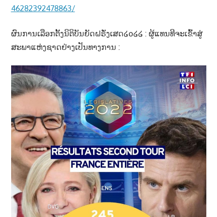
46282392478863/
ຜົນການເລືອກຕັ້ງນິຕິບັນຍັດຝຣັ່ງເສດ໒໐໒໒ : ຜູ້ແທນທີຈະເຂົ້າສູ່
ສະພາແຫ່ງຊາດຢ່າງເປັນທາງການ :