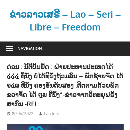
Skip
to
ຂ່າວລາວເສຣີ – Lao – Seri –
content
Libre – Freedom
ຂ່
າ
NAVIGATION
ວ
ແ
ດ່ວນ : ນິຕິບັນຍັດ : ຝ່າຍປະທານປະເທດໄດ້
ລ
໒໒໔ ທີ່ນັ່ງ ບໍ່ໄດ້ທີນັ່ງຖ້ວມລົ້ນ – ພັກຊ້າຍຈັດ ໄດ້
ະ
ຂໍ້
໑໔໙ ທີ່ນັ່ງ ຄອງອັນດັບສອງ ,ຕີດຕາມດ້ວຍພັກ
ມູ
ຂວາຈັດ ໄດ້ ໘໙ ທີ່ນັ່ງ”-ຂ່າວຈາກວິທະຍຸຝຣັ່ງ
ນ
ສາກົນ -RFI :
ຂ່
19/06/2022
Lao Info
ການເມືອງ - POLITIC
,
ຂ່າວ - NEWS
າ
ວ
ສ