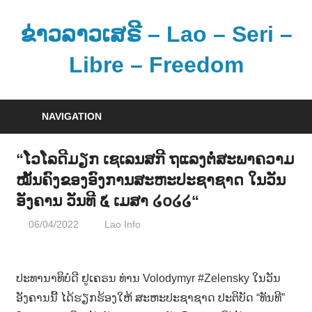
Skip
to
ຂ່າວລາວເສຣີ – Lao – Seri –
content
Libre – Freedom
ຂ່
າ
NAVIGATION
ວ
ແ
“ໂວໂລດີມຽກ ເຊເລນສກີ ຖແລງຕໍ່ສະພາຄວາມ
ລ
ໝັ້ນຄົງຂອງອົງການສະຫະປະຊາຊາດ ໃນວັນ
ະ
ອັງຄານ ວັນທີ ໕ ເມສາ ໒໐໒໒“
ຂໍ້
ມູ
06/04/2022
Lao Info
ການເມືອງ - POLITIC
,
ຂ່າວ -
ນ
NEWS
ຂ່
າ
ປະທານາທິບໍດີ ຢູເຄຣນ ທ່ານ Volodymyr #Zelensky ໃນວັນ
ວ
ອັງຄານນີ້ ໄດ້ຮຽກຮ້ອງໃຫ້ ສະຫະປະຊາຊາດ ປະຕິບັດ “ທັນທີ”
ສ