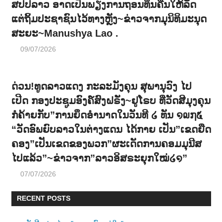
ສປປລາວ ອາດເປັນພຽງການຖອນທຶນຄືນໃຫ້ລັດ
ແຕ່ຖິ້ມປະຊາຊົນໄວ້ທາງຫຼັງ~ຂ່າວຈາກມຸນິທິມະນຸດ
ສະຍະ~Manushya Lao .
09/07/2026
ດ່ວນ!ທູດລາວແດງ ກະລະມັງຄຸນ ສຸພານຸວົງ ໄປ
ເປີດ ກອງປະຊູມອົງຄ໌ສົງຝຣັ່ງ~ຢູໂຣບ ທີ່ວັດສີມຸງຄຸນ
ກໍຄ້າຍກັບ”ການຍຶດອຳນາດໃນວັນທີ ໒ ທັນ ໑໙໗໕
“ວັດອົພຍົບລາວໃນຕ່າງແດນ ໄດ້ກາຍ ເປັນ”ເຂດຍືດ
ຄອງ”ເປັນເຂດຂອງພວກ”ຜະເດັດການຄອມມຸນີສ
ໄປແລ້ວ”~ຂ່າວຈາກ”ລາວອິສຣະຍຸກໃໝ່໒໑”
07/07/2026
RECENT POSTS