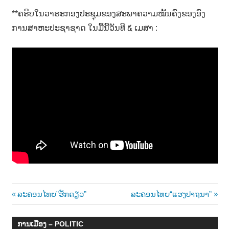
**ຄຣີບໃນວາຣະກອງປະຊຸມຂອງສະພາຄວາມໝັ້ນຄົງຂອງອົງ
ການສາຫະປະຊາຊາດ ໃນມື້ນີ້ວັນທີ ໕ ເມສາ :
Post
Previous
Next
ລະຄອນໄທຍ”ຮັກດຽວ”
ລະຄອນໄທຍ“ແຮງປາຖນາ”
Post:
Post:
navigation
ການເມືອງ – POLITIC