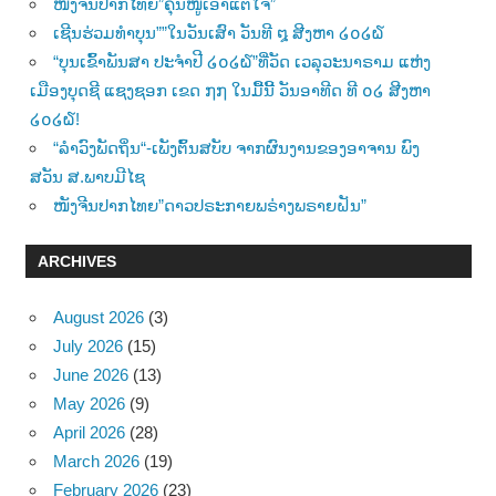
ໜັງຈີນປາກໄທຍ”ຄຸນໜູເອົາແຕ່ໃຈ”
ເຊີນຮ່ວມທຳບຸນ””ໃນວັນເສົາ ວັນທີ ໘ ສີງຫາ ໒໐໒໖
“ບຸນເຂົ້າພັນສາ ປະຈຳປີ ໒໐໒໖”ທີ່ວັດ ເວລຸວະນາຣາມ ແຫ່ງ
ເມືອງບຸດຊີ ແຊງຊອກ ເຂດ ໗໗ ໃນມື້ນີ້ ວັນອາທີດ ທີ ໐໒ ສີງຫາ
໒໐໒໖!
“ລຳວົງພັດຖິ່ນ“-ເພັງຕົ້ນສບັບ ຈາກຜົນງານຂອງອາຈານ ພົງ
ສວັນ ສ.ພາບມີໄຊ
ໜັງຈີນປາກໄທຍ”ດາວປຣະກາຍພຣ່າງພຣາຍຝັນ”
ARCHIVES
August 2026
(3)
July 2026
(15)
June 2026
(13)
May 2026
(9)
April 2026
(28)
March 2026
(19)
February 2026
(23)