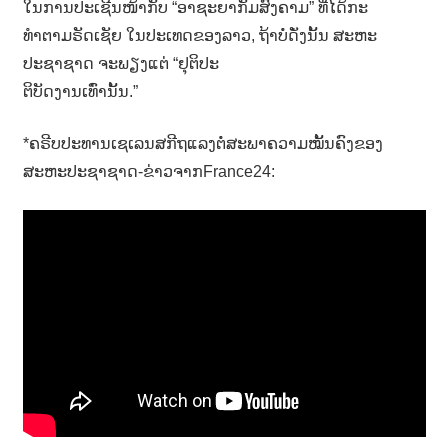
ໃນການປະເຊີນໜ້າກັບ “ອາຊະຍາກັມສົງຄາມ” ທີ່ໄດ້ກະ
າ
ທຳຕາມຣັດເຊັຍ ໃນປະເທດຂອງລາວ, ຖ້າບໍ່ດັ່ງນັ້ນ ສະຫະ
ນ
ປະຊາຊາດ ຈະພຽງແຕ່ “ຢຸຕິປະ
ຕິບັດງານເທົ່ານັ້ນ.”
*ຄຣີບປະທານເຊເລນສກີຖແລງຕໍ່ສະພາຄວາມໝັ້ນຄົງຂອງ
ສະຫະປະຊາຊາດ-ຂ່າວຈາກFrance24: