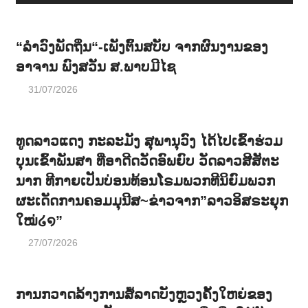
“ລຳວົງພັດຖິ່ນ“-ເພັງຕົ້ນສບັບ ຈາກຜົນງານຂອງ
ອາຈານ ພົງສວັນ ສ.ພາບມີໄຊ
31/07/2026
ທູດລາວແດງ ກະລະມັງ ສຸພານຸວົງ ໄດ້ໄປເຂົ້າຮ່ວມ
ບຸນເຂົ້າພັນສາ ທີ່ອາດີດວັດອົພຍົບ ວັດລາວສີສັຕະ
ນາກ ທີກາຍເປັນບ່ອນທ້ອນໂຣມພວກທີນິຍົມພວກ
ຜະເດັດການຄອມມຸນີສ~ຂ່າວຈາກ”ລາວອິສຣະຍຸກ
ໃໝ່໒໑”
27/07/2026
ການກວາດລ້າງການສໍ້ລາດບັງຫຼວງຄັ້ງໃຫຍ່ຂອງ