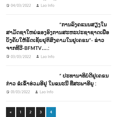
04/03/2022
Lao Info
ກິລາ - SPORT
,
ຂ່າວ - NEWS
“ການລົງຄແນນສຽງໃນ
ສາມັດຊາໃຫຍ່ຂອງອົງການສະຫະປະຊາຊາດເພື່ອ
ບັງຄັບໃຫ້ຣັດເຊັຍຢຸຕິສົງຄາມໃນຢູເຄຣນ”- ຂ່າວ
ຈາກທີວີ-BFMTV….:
03/03/2022
Lao Info
ການເມືອງ - POLITIC
,
ຂ່າວ -
NEWS
“ ປະທານາທິບໍດີຢູເຄຣນ
ກ່າວ ຂໍເຂົ້າຮ່ວມອີຢູ ໃນຂນະນີ້ ທີ່ສະພາອີຍູ :
01/03/2022
Lao Info
ການເມືອງ - POLITIC
,
ຂ່າວ - NEWS
Posts
Previous
«
1
2
3
4