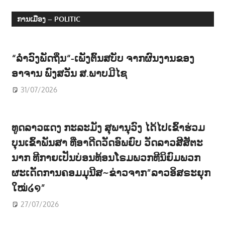
Posts
navigation
ການເມືອງ – POLITIC
“ລຳວົງພັດຖິ່ນ“-ເພັງຕົ້ນສບັບ ຈາກຜົນງານຂອງ
ອາຈານ ພົງສວັນ ສ.ພາບມີໄຊ
31/07/2026
ທູດລາວແດງ ກະລະມັງ ສຸພານຸວົງ ໄດ້ໄປເຂົ້າຮ່ວມ
ບຸນເຂົ້າພັນສາ ທີ່ອາດີດວັດອົພຍົບ ວັດລາວສີສັຕະ
ນາກ ທີກາຍເປັນບ່ອນທ້ອນໂຣມພວກທີນິຍົມພວກ
ຜະເດັດການຄອມມຸນີສ~ຂ່າວຈາກ”ລາວອິສຣະຍຸກ
ໃໝ່໒໑”
27/07/2026