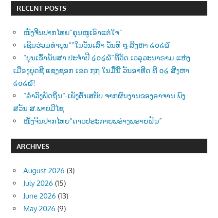
RECENT POSTS
ໜັງຈີນປາກໄທຍ”ຄຸນໜູເອົາແຕ່ໃຈ”
ເຊີນຮ່ວມທຳບຸນ””ໃນວັນເສົາ ວັນທີ ໘ ສີງຫາ ໒໐໒໖
“ບຸນເຂົ້າພັນສາ ປະຈຳປີ ໒໐໒໖”ທີ່ວັດ ເວລຸວະນາຣາມ ແຫ່ງ
ເມືອງບຸດຊີ ແຊງຊອກ ເຂດ ໗໗ ໃນມື້ນີ້ ວັນອາທີດ ທີ ໐໒ ສີງຫາ
໒໐໒໖!
“ລຳວົງພັດຖິ່ນ“-ເພັງຕົ້ນສບັບ ຈາກຜົນງານຂອງອາຈານ ພົງ
ສວັນ ສ.ພາບມີໄຊ
ໜັງຈີນປາກໄທຍ”ດາວປຣະກາຍພຣ່າງພຣາຍຝັນ”
ARCHIVES
August 2026
(3)
July 2026
(15)
June 2026
(13)
May 2026
(9)