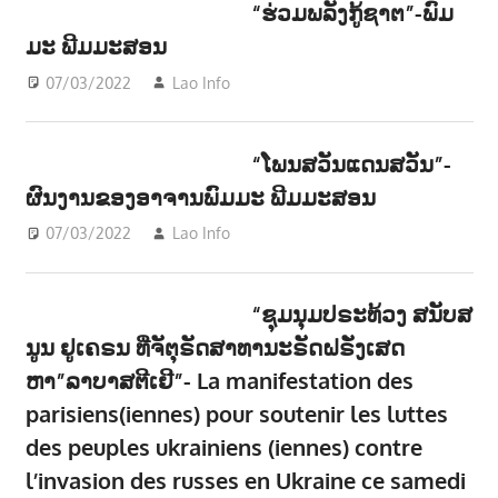
“ຮ່ວມພລັງກູ້ຊາຕ”-ພົມ
ມະ ພີມມະສອນ
07/03/2022
Lao Info
ດົນຕຣີ - MUSIC
“ໂພນສວັນແດນສວັນ”-
ຜົນງານຂອງອາຈານພົມມະ ພີມມະສອນ
07/03/2022
Lao Info
ດົນຕຣີ - MUSIC
“ຊຸມນຸມປຣະທ້ວງ ສນັບສ
ນູນ ຢູເຄຣນ ທີ່ຈັຕຸຣັດສາທານະຣັດຝຣັ່ງເສດ
ຫາ”ລາບາສຕີເຢີ”- La manifestation des
parisiens(iennes) pour soutenir les luttes
des peuples ukrainiens (iennes) contre
l’invasion des russes en Ukraine ce samedi