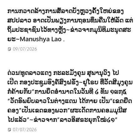
ການກວາດລ້າງການສໍ້ລາດບັງຫຼວງຄັ້ງໃຫຍ່ຂອງ
ສປປລາວ ອາດເປັນພຽງການຖອນທຶນຄືນໃຫ້ລັດ ແຕ່
ຖິ້ມປະຊາຊົນໄວ້ທາງຫຼັງ~ຂ່າວຈາກມຸນິທິມະນຸດສະ
ຍະ~Manushya Lao .
09/07/2026
ດ່ວນ!ທູດລາວແດງ ກະລະມັງຄຸນ ສຸພານຸວົງ ໄປ
ເປີດ ກອງປະຊູມອົງຄ໌ສົງຝຣັ່ງ~ຢູໂຣບ ທີ່ວັດສີມຸງຄຸນ
ກໍຄ້າຍກັບ”ການຍຶດອຳນາດໃນວັນທີ ໒ ທັນ ໑໙໗໕
“ວັດອົພຍົບລາວໃນຕ່າງແດນ ໄດ້ກາຍ ເປັນ”ເຂດຍືດ
ຄອງ”ເປັນເຂດຂອງພວກ”ຜະເດັດການຄອມມຸນີສ
ໄປແລ້ວ”~ຂ່າວຈາກ”ລາວອິສຣະຍຸກໃໝ່໒໑”
07/07/2026