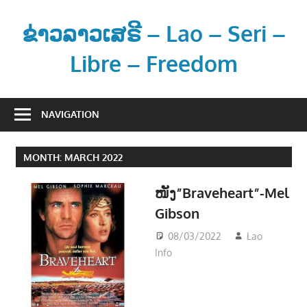
Skip
to
ຂ່າວລາວເສຣີ – Lao – Seri –
content
Libre – Freedom
ຂ່
າ
NAVIGATION
ວ
ແ
MONTH:
MARCH 2022
ລ
ະ
ໜັງ”Braveheart”-Mel
ຂໍ້
Gibson
ມູ
ນ
08/03/2022
Lao
ຂ່
Info
ບັນເທີງ -
າ
ENTERTAINMENT
ວ
ສ