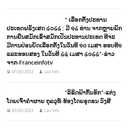
າ
ນ
“ ເລືອກຕັ້ງປະທານ
ປະເທດຝຣັ່ງເສດ ໒໐໒໒ : ມີ ໑໒ ທ່ານ ຈາກຫຼາຍພັກ
ການຢືນສມັກເຂົ້າສມັກເປັນປະທານປະເທດ ທີຈະ
ມີການປ່ອນບັດເລືອກຕັ້ງໃນວັນທີ ໑໐ ເມສາ ຮອບທີ໑
ແລະຮອບສອງ ໃນວັນທີ ໒໔ ເມສາ ໒໐໒໒”-ຂ່າວ
ຈາກ-Franceinfotv
07/03/2022
Lao Info
ການເມືອງ - POLITIC
,
ຂ່າວ -
NEWS
“ລິຂິດຟ້າກັ້ນຮັກ”-ແຕ່ງ
ໂດຍເຈົ້າຄຳຜາຍ ກຸລວຸທ໌-ຮ້ອງໂດຍອຸດອນ ວົງສີ
07/03/2022
Lao Info
ດົນຕຣີ - MUSIC