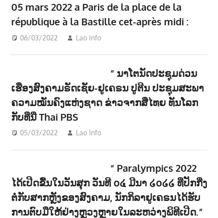
05 mars 2022 a Paris de la place de la
république à la Bastille cet-après midi :
06/03/2022
Lao Info
ການເມືອງ - POLITIC
,
ຂ່າວ -
NEWS
“ ນາໂຕນັດປະຊຸມດ່ວນ
ເຮື່ອງສົງຄາມຣັດເຊັຍ-ຢູເຄຣນ ປູຕີນ ປະຊຸມສະພາ
ຄວາມໝັ່ນຄົງແຫ່ງຊາດ ຂ່າວຈາກສື່ໄທຍ ທັນໂລກ
ກັບທີ່ນີ່ Thai PBS
05/03/2022
Lao Info
ຂ່າວ - NEWS
“ Paralympics 2022
ໄດ້ເປີດຂື້ນໃນວັນສຸກ ວັນທີ ໐໔ ມີນາ ໒໐໒໒ ທີ່ປັກກີ່ງ
ຕໍ່ກັບສາກຫຼັງຂອງສົງຄາມ, ນັກກິລາຢູເຄຣນໄດ້ຮັບ
ການຕົບມືໃຫ້ຢ່າງຫຼວງຫຼາຍໃນລະຫວ່າງພິທີເປີດ.”