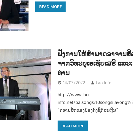
READ MORE
ຟັງການໃຫ້ສຳພາດອາຈານສີລ
ຈາກວິທະຍຸເອເຊັຍເສຣີ ແລະ
ທ່ານ
14/03/2022
Lao Info
ດົນຕຣ
http://www.lao-
info.net/palsongs/10songsilavong
“ຄວາມຮັກຂອງນ້ອງຄົງຊື້ດ້ວຍເງີນ“
READ MORE