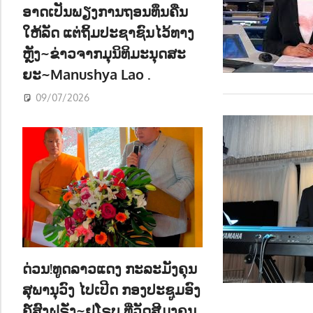
ອາດເປັນພຽງການຖອນທຶນຄືນ
ໃຫ້ລັດ ແຕ່ຖິ້ມປະຊາຊົນໄວ້ທາງ
ຫຼັງ~ຂ່າວຈາກມຸນິທິມະນຸດສະ
ຍະ~Manushya Lao .
09/07/2026
ດ່ວນ!ທູດລາວແດງ ກະລະມັງຄຸນ
ສຸພານຸວົງ ໄປເປີດ ກອງປະຊູມອົງ
ຄ໌ສົງຝຣັ່ງ~ຢູໂຣບ ທີ່ວັດສີມຸງຄຸນ