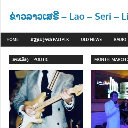
Skip
to
ຂ່າວລາວເສຣີ – Lao – Seri – 
content
ຂ່
າ
HOME
ສຽງເພງຈາກ PALTALK
OLD NEWS
RADIO
ວ
ແ
ລ
ການເມືອງ – POLITIC
MONTH:
MARCH 
ະ
ຂໍ້
ມູ
ນ
ຂ່
າ
ວ
ສ
າ