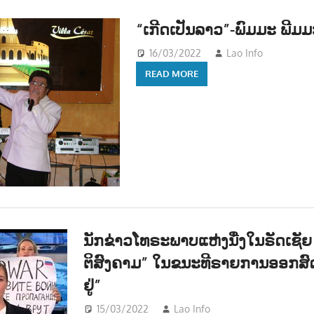
“ເກີດເປັນລາວ”-ພົມມະ ພີມ
16/03/2022
Lao Info
ດົນຕຣ
READ MORE
ນັກຂ່າວໂທຣະພາບແຫ່ງນື່ງໃນຣັດເຊັຍ
ຕິສົງຄາມ” ໃນຂນະທີຣາຍການອອກສົດ
ຢູ່”
15/03/2022
Lao Info
ການເມືອງ - POLITI