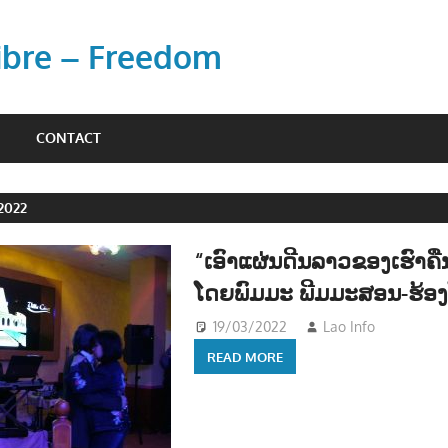
Libre – Freedom
CONTACT
2022
“ເອົາແຜ່ນດີນລາວຂອງເຮົາຄ
ໂດຍພົມມະ ພີມມະສອນ-ຮ້ອ
19/03/2022
Lao Info
ດົນຕຣ
READ MORE