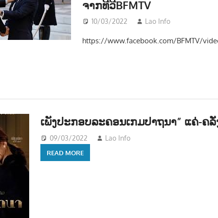
ຈາກທີວີBFMTV
10/03/2022
Lao Info
ການເມືອງ 
https://www.facebook.com/BFMTV/vid
ເພັງປະກອບລະຄອນເກມປາຖນາ” ແຄ່-ຄລັ່
09/03/2022
Lao Info
ດົນຕຣີ - MUSIC
READ MORE