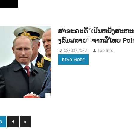
ສາຣະຄະດີ”ເປັນຫຍັງສະຫະ
ງລົ່ມສລາຍ”-ຈາກສື່ໄທຍ-Poi
08/03/2022
Lao Info
ການເມ
READ MORE
Next
3
4
»
Posts
n