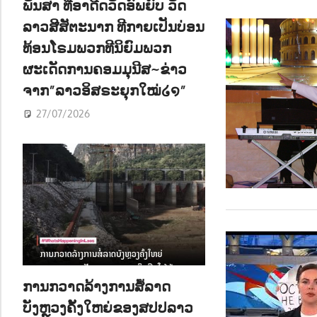
ພັນສາ ທີ່ອາດີດວັດອົພຍົບ ວັດ
ລາວສີສັຕະນາກ ທີກາຍເປັນບ່ອນ
ທ້ອນໂຣມພວກທີນິຍົມພວກ
ຜະເດັດການຄອມມຸນີສ~ຂ່າວ
ຈາກ”ລາວອິສຣະຍຸກໃໝ່໒໑”
27/07/2026
ການກວາດລ້າງການສໍ້ລາດ
ບັງຫຼວງຄັ້ງໃຫຍ່ຂອງສປປລາວ