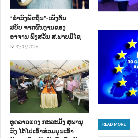
ນ
“ລຳວົງພັດຖິ່ນ“-ເພັງຕົ້ນ
ສບັບ ຈາກຜົນງານຂອງ
ອາຈານ ພົງສວັນ ສ.ພາບມີໄຊ
31/07/2026
ທູດລາວແດງ ກະລະມັງ ສຸພານຸ
READ MORE
ວົງ ໄດ້ໄປເຂົ້າຮ່ວມບຸນເຂົ້າ