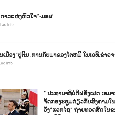
ງດາວແຫ່ງຫົວໃຈ“-ມອສ
Lao Info
ດົນຕຣີ - MUSIC
ເມືອງ”ປູຕີນ :ການກັບມາຂອງໂຕຫມີ ໃນເວທີ:ຂ່າວຈ
Lao Info
ການເມືອງ - POLITIC
“ ປະທານາທິບໍດີຝຣັ່ງເສດ ເອມ
ຈັດກອງະຊູມກ່ຽວກັບສົງຄາມໃນຢ
ວັງ”ແວກໄຊ” ຖ່າຍທອດສົດໃນຂນະ