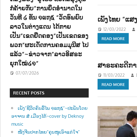
ກໍຄ້າຍກັບ”ການຍຶດອຳນາດໃນ
ວັນທີ ໒ ທັນ ໑໙໗໕ “ວັດອົພຍົບ
ເພັງໄທຍ “ແສ
ລາວໃນຕ່າງແດນ ໄດ້ກາຍ
12/03/2022
ເປັນ”ເຂດຍືດຄອງ”ເປັນເຂດຂອງ
READ MORE
ພວກ”ຜະເດັດການຄອມມຸນີສ ໄປ
ແລ້ວ”~ຂ່າວຈາກ”ລາວອິສຣະ
ຍຸກໃໝ່໒໑”
ສາຣະຄະດີການ
07/07/2026
11/03/2022
READ MORE
RECENT POSTS
ເພັງ”ຊີວີດຄົນລີ້ໄພ ໑໙໗໕”~ປະພັນໂດຍ
ອາຈານ ສໍ.ເມືອງໄຕ້~cover by Deknoy
music
ໜັງຈີນປາກໄທຍ”ຄຸນໜູເອົາແຕ່ໃຈ”