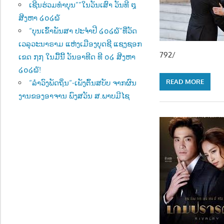
ເຊີນຮ່ວມທຳບຸນ””ໃນວັນເສົາ ວັນທີ ໘
ສີງຫາ ໒໐໒໖
“ບຸນເຂົ້າພັນສາ ປະຈຳປີ ໒໐໒໖”ທີ່ວັດ
ເວລຸວະນາຣາມ ແຫ່ງເມືອງບຸດຊີ ແຊງຊອກ
792/
ເຂດ ໗໗ ໃນມື້ນີ້ ວັນອາທີດ ທີ ໐໒ ສີງຫາ
໒໐໒໖!
READ MORE
“ລຳວົງພັດຖິ່ນ“-ເພັງຕົ້ນສບັບ ຈາກຜົນ
ງານຂອງອາຈານ ພົງສວັນ ສ.ພາບມີໄຊ