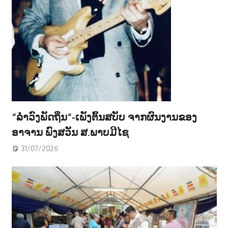
“ລຳວົງພັດຖິ່ນ“-ເພັງຕົ້ນສບັບ ຈາກຜົນງານຂອງ
ອາຈານ ພົງສວັນ ສ.ພາບມີໄຊ
31/07/2026