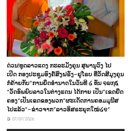
ດ່ວນ!ທູດລາວແດງ ກະລະມັງຄຸນ ສຸພານຸວົງ ໄປ
ເປີດ ກອງປະຊູມອົງຄ໌ສົງຝຣັ່ງ~ຢູໂຣບ ທີ່ວັດສີມຸງຄຸນ
ກໍຄ້າຍກັບ”ການຍຶດອຳນາດໃນວັນທີ ໒ ທັນ ໑໙໗໕
“ວັດອົພຍົບລາວໃນຕ່າງແດນ ໄດ້ກາຍ ເປັນ”ເຂດຍືດ
ຄອງ”ເປັນເຂດຂອງພວກ”ຜະເດັດການຄອມມຸນີສ
ໄປແລ້ວ”~ຂ່າວຈາກ”ລາວອິສຣະຍຸກໃໝ່໒໑”
07/07/2026