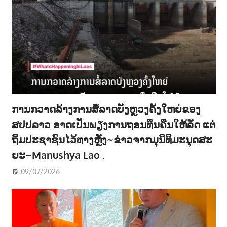
ການກວາດລ້າງການສໍ້ລາດບັງຫຼວງຄັ້ງໃຫຍ່ຂອງ
ສປປລາວ ອາດເປັນພຽງການຖອນທຶນຄືນໃຫ້ລັດ ແຕ່
ຖິ້ມປະຊາຊົນໄວ້ທາງຫຼັງ~ຂ່າວຈາກມຸນິທິມະນຸດສະ
ຍະ~Manushya Lao .
09/07/2026