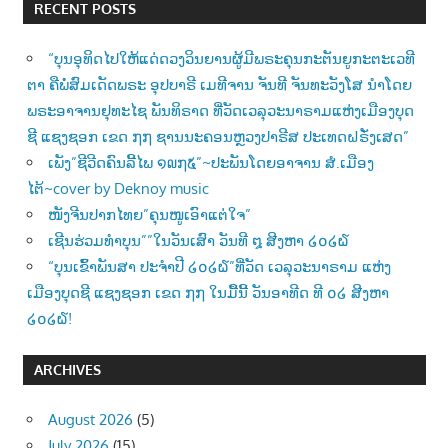
RECENT POSTS
“ບຸນອຸທິດໄປໃຫ້ແດ່ດວງວິນຍານຜູ້ມີພຣະຄຸນກະຕັນຍູກະຕະເວທີ
ຕາ ຄືພໍ່ສົມເດັດພຣະ ອຸປບາຣີ ເມທີຈານ ຈັນທີ ຈັນທະວັງໂສ ນຳໂດຍ
ພຣະອາຈານຢຸທະໄຊ ພັນທິຣາດ ທີ່ວັດເວລຸວະນາຣາມແຫ່ງເມືອງບຸດ
ຊີ ແຊງຊອກ ເຂດ ໗໗ ຊານນະຄອນຫຼວງປາຣີສ ປະເທດຝຣັ່ງເສດ”
ເພັງ”ຊີວີດຄົນລີ້ໄພ ໑໙໗໕”~ປະພັນໂດຍອາຈານ ສໍ.ເມືອງ
ໄຕ້~cover by Deknoy music
ໜັງຈີນປາກໄທຍ”ຄຸນໜູເອົາແຕ່ໃຈ”
ເຊີນຮ່ວມທຳບຸນ””ໃນວັນເສົາ ວັນທີ ໘ ສີງຫາ ໒໐໒໖
“ບຸນເຂົ້າພັນສາ ປະຈຳປີ ໒໐໒໖”ທີ່ວັດ ເວລຸວະນາຣາມ ແຫ່ງ
ເມືອງບຸດຊີ ແຊງຊອກ ເຂດ ໗໗ ໃນມື້ນີ້ ວັນອາທີດ ທີ ໐໒ ສີງຫາ
໒໐໒໖!
ARCHIVES
August 2026
(5)
July 2026
(15)