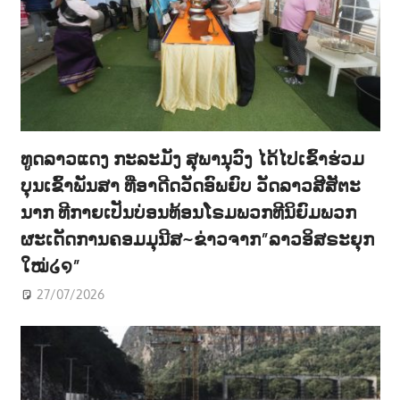
ທູດລາວແດງ ກະລະມັງ ສຸພານຸວົງ ໄດ້ໄປເຂົ້າຮ່ວມ
ບຸນເຂົ້າພັນສາ ທີ່ອາດີດວັດອົພຍົບ ວັດລາວສີສັຕະ
ນາກ ທີກາຍເປັນບ່ອນທ້ອນໂຣມພວກທີນິຍົມພວກ
ຜະເດັດການຄອມມຸນີສ~ຂ່າວຈາກ”ລາວອິສຣະຍຸກ
ໃໝ່໒໑”
27/07/2026