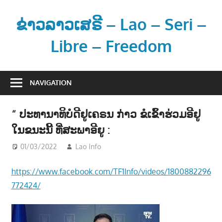
Skip
to
ຂ່າວລາວເສຣີ – Lao – Seri –
content
Libre – Freedom
ຂ່
າ
NAVIGATION
ວ
ແ
“ ປະທານາທິບໍດີຢູເຄຣນ ກ່າວ ຂໍເຂົ້າຮ່ວມອີຢູ
ລ
ໃນຂນະນີ້ ທີ່ສະພາອີຍູ :
ະ
ຂໍ້
01/03/2022
Lao Info
ການເມືອງ - POLITIC
,
ຂ່າວ - NEWS
ມູ
ນ
https://www.facebook.com/TF1Info/videos/1800882296
ຂ່
772424/
າ
ວ
ສ