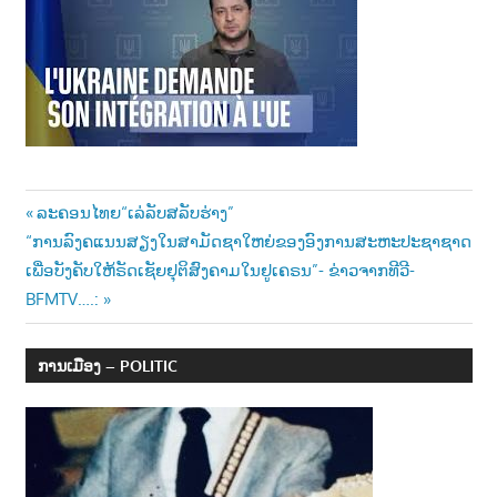
າ
ນ
Post
Previous
ລະຄອນໄທຍ“ເລ່ລັບສລັບຮ່າງ”
Next
Post:
“ການລົງຄແນນສຽງໃນສາມັດຊາໃຫຍ່ຂອງອົງການສະຫະປະຊາຊາດ
navigation
Post:
ເພື່ອບັງຄັບໃຫ້ຣັດເຊັຍຢຸຕິສົງຄາມໃນຢູເຄຣນ”- ຂ່າວຈາກທີວີ-
BFMTV….:
ການເມືອງ – POLITIC