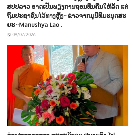
ສປປລາວ ອາດເປັນພຽງການຖອນທຶນຄືນໃຫ້ລັດ ແຕ່
ຖິ້ມປະຊາຊົນໄວ້ທາງຫຼັງ~ຂ່າວຈາກມຸນິທິມະນຸດສະ
ຍະ~Manushya Lao .
09/07/2026
ດ່ວນ!ທູດລາວແດງ ກະລະມັງຄຸນ ສຸພານຸວົງ ໄປ