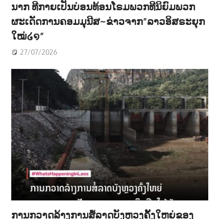
ນາກ ທີກາຍເປັນບ່ອນທ້ອນໂຣມພວກທີນິຍົມພວກ
ຜະເດັດການຄອມມຸນີສ~ຂ່າວຈາກ”ລາວອິສຣະຍຸກ
ໃໝ່໒໑”
27/07/2026
ການກວາດລ້າງການສໍ້ລາດບັງຫຼວງຄັ້ງໃຫຍ່ຂອງ