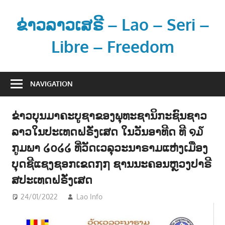
Skip
to
ຂ່າວລາວເສຣີ – Lao – Seri –
content
Libre – Freedom
ຂ່
າ
NAVIGATION
ວ
ແ
ຂ່າວບຸນມາຄະບູຊາຂອງພຸທະຊານິກະຊົນຊາວ
ລ
ລາວໃນປະເທດຝຣັ່ງເສດ ໃນວັນອາທີດ ທີ ໑໓
ະ
ຂໍ້
ກູມພາ ໒໐໒໒ ທີ່ວັດເວລຸວະນາຣາມແຫ່ງເມືອງ
ມູ
ບຸດຊີແຊງຊອກເຂດ໗໗ ຊານນະຄອນຫຼວງປາຣີ
ນ
ສປະເທດຝຣັ່ງເສດ
ຂ່
24/01/2022
Lao Info
ຂ່າວ - NEWS
,
ສັງຄົມ - SOCIETY
າ
ວ
ສ