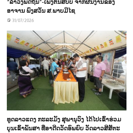
“ລຳວົງພັດຖິ່ນ“-ເພັງຕົ້ນສບັບ ຈາກຜົນງານຂອງ
ອາຈານ ພົງສວັນ ສ.ພາບມີໄຊ
31/07/2026
ທູດລາວແດງ ກະລະມັງ ສຸພານຸວົງ ໄດ້ໄປເຂົ້າຮ່ວມ
ບຸນເຂົ້າພັນສາ ທີ່ອາດີດວັດອົພຍົບ ວັດລາວສີສັຕະ