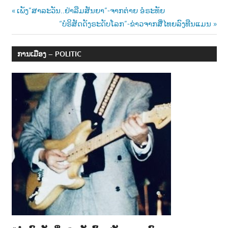
Post
Previous
ເພັງ”ສາລະວັນ..ຢ່າລືມສັນຍາ”-ຈາກຕ່າຍ ອໍຣະທັຍ
Post:
Next
“ບໍຣິສັດດັງຣະດັບໂລກ”-ຂ່າວຈາກສື່ໄທຍລົງທືນແມນ
navigation
Post:
ການເມືອງ – POLITIC