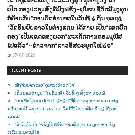
ເປີດ ກອງປະຊູມອົງຄ໌ສົງຝຣັ່ງ~ຢູໂຣບ ທີ່ວັດສີມຸງຄຸນ
ກໍຄ້າຍກັບ”ການຍຶດອຳນາດໃນວັນທີ ໒ ທັນ ໑໙໗໕
“ວັດອົພຍົບລາວໃນຕ່າງແດນ ໄດ້ກາຍ ເປັນ”ເຂດຍືດ
ຄອງ”ເປັນເຂດຂອງພວກ”ຜະເດັດການຄອມມຸນີສ
ໄປແລ້ວ”~ຂ່າວຈາກ”ລາວອິສຣະຍຸກໃໝ່໒໑”
07/07/2026
RECENT POSTS
ໜັງຈີນປາກໄທຍ”ຄຸນໜູເອົາແຕ່ໃຈ”
ເຊີນຮ່ວມທຳບຸນ””ໃນວັນເສົາ ວັນທີ ໘ ສີງຫາ ໒໐໒໖
“ບຸນເຂົ້າພັນສາ ປະຈຳປີ ໒໐໒໖”ທີ່ວັດ ເວລຸວະນາຣາມ ແຫ່ງ
ເມືອງບຸດຊີ ແຊງຊອກ ເຂດ ໗໗ ໃນມື້ນີ້ ວັນອາທີດ ທີ ໐໒ ສີງຫາ
໒໐໒໖!
“ລຳວົງພັດຖິ່ນ“-ເພັງຕົ້ນສບັບ ຈາກຜົນງານຂອງອາຈານ ພົງ
ສວັນ ສ.ພາບມີໄຊ