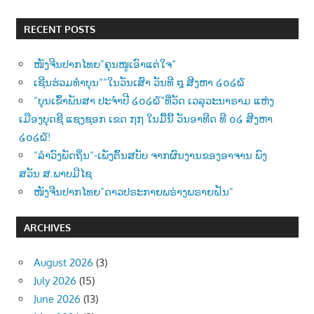
RECENT POSTS
ໜັງຈີນປາກໄທຍ”ຄຸນໜູເອົາແຕ່ໃຈ”
ເຊີນຮ່ວມທຳບຸນ””ໃນວັນເສົາ ວັນທີ ໘ ສີງຫາ ໒໐໒໖
“ບຸນເຂົ້າພັນສາ ປະຈຳປີ ໒໐໒໖”ທີ່ວັດ ເວລຸວະນາຣາມ ແຫ່ງ
ເມືອງບຸດຊີ ແຊງຊອກ ເຂດ ໗໗ ໃນມື້ນີ້ ວັນອາທີດ ທີ ໐໒ ສີງຫາ
໒໐໒໖!
“ລຳວົງພັດຖິ່ນ“-ເພັງຕົ້ນສບັບ ຈາກຜົນງານຂອງອາຈານ ພົງ
ສວັນ ສ.ພາບມີໄຊ
ໜັງຈີນປາກໄທຍ”ດາວປຣະກາຍພຣ່າງພຣາຍຝັນ”
ARCHIVES
August 2026
(3)
July 2026
(15)
June 2026
(13)