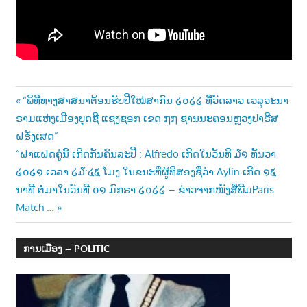
າ
ນ
Post
Previous
“ພິທີທາງສາສນາຕ້ອນຮັບປີໃໝ່ສາກົນ ໒໐໒໒ ທີ່ວັດລາວ ເວລຸວະນາ
Post:
ຣາມແຫ່ງເມືອງບຸດຊີ ແຊງຊອກ ເຂດ ໗໗ ຊານນະຄອນຫຼວງປາຣີສ
navigation
ຝຣັ່ງເສດ”
Next
“ຝາແຝດຄູ່ນີ້ ເກີດກັນຄົນລະປີ : Alfredo ເກີດໃນວັນທີ ໓໑ ທັນວາ
Post:
໒໐໒໑ ເວລາ ໒໓:໔໕ ໂມງ ໃນຂນະທີ່ຜູ້ທີສອງຊື່ວ່າ Aylin ເກີດ ໑໕
ນາທີ ຕໍ່ມາໃນວັນທີ ໐໑ ມົກຣາ ໒໐໒໒ – ຂ່າວຈາກໜັງສືພີມParis
Match …
ການເມືອງ – POLITIC