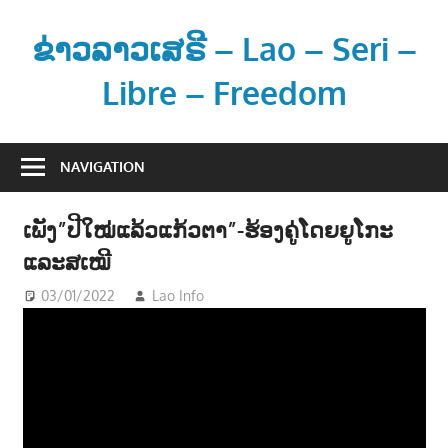
Skip
to
ຂ່າວລາວເສຣີ – Lao – Seri –
content
Libre – Freedom
ຂ່
າ
NAVIGATION
ວ
ແ
ເພັງ”ປີໃໝ່ແລ້ວແກ້ວຕາ”-ຮ້ອງຄູ່ໂດຍຍູໂກະ
ລ
ແລະສເໝີ
ະ
ຂໍ້
03/01/2022
Lao Info
ດົນຕຣີ - MUSIC
ມູ
ນ
ຂ່
າ
ວ
ສ