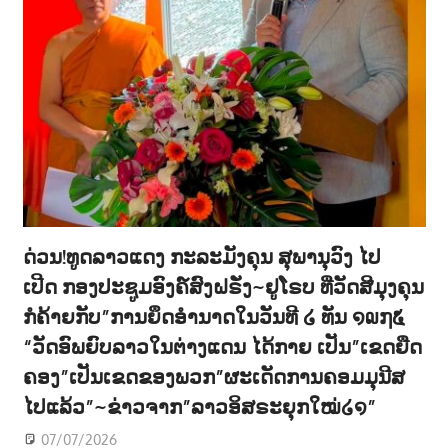
ດ່ວນ!ທູດລາວແດງ ກະລະມັງຄຸນ ສຸພານຸວົງ ໄປ
ເປີດ ກອງປະຊູມອົງຄ໌ສົງຝຣັ່ງ~ຢູໂຣບ ທີ່ວັດສີມຸງຄຸນ
ກໍຄ້າຍກັບ”ການຍຶດອຳນາດໃນວັນທີ ໒ ທັນ ໑໙໗໕
“ວັດອົພຍົບລາວໃນຕ່າງແດນ ໄດ້ກາຍ ເປັນ”ເຂດຍືດ
ຄອງ”ເປັນເຂດຂອງພວກ”ຜະເດັດການຄອມມຸນີສ
ໄປແລ້ວ”~ຂ່າວຈາກ”ລາວອິສຣະຍຸກໃໝ່໒໑”
07/07/2026