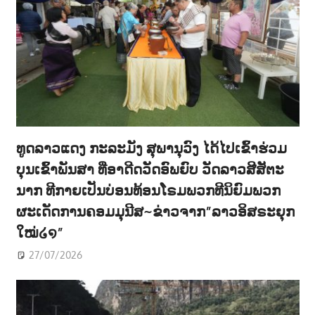
ທູດລາວແດງ ກະລະມັງ ສຸພານຸວົງ ໄດ້ໄປເຂົ້າຮ່ວມ
ບຸນເຂົ້າພັນສາ ທີ່ອາດີດວັດອົພຍົບ ວັດລາວສີສັຕະ
ນາກ ທີກາຍເປັນບ່ອນທ້ອນໂຣມພວກທີນິຍົມພວກ
ຜະເດັດການຄອມມຸນີສ~ຂ່າວຈາກ”ລາວອິສຣະຍຸກ
ໃໝ່໒໑”
27/07/2026