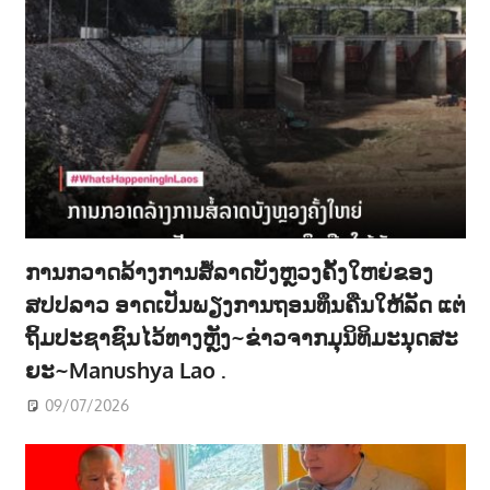
ການກວາດລ້າງການສໍ້ລາດບັງຫຼວງຄັ້ງໃຫຍ່ຂອງ
ສປປລາວ ອາດເປັນພຽງການຖອນທຶນຄືນໃຫ້ລັດ ແຕ່
ຖິ້ມປະຊາຊົນໄວ້ທາງຫຼັງ~ຂ່າວຈາກມຸນິທິມະນຸດສະ
ຍະ~Manushya Lao .
09/07/2026