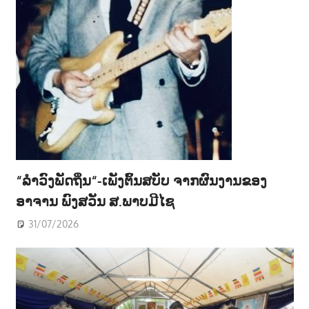
“ລຳວົງພັດຖິ່ນ“-ເພັງຕົ້ນສບັບ ຈາກຜົນງານຂອງ
ອາຈານ ພົງສວັນ ສ.ພາບມີໄຊ
31/07/2026