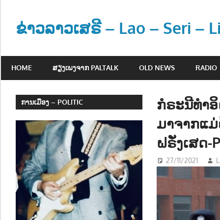
Skip
to
ຂ່າວລາວເສຣີ – Lao – Seri – 
content
ຂ່
າ
HOME
ສຽງເພງຈາກ PALTALK
OLD NEWS
RADIO
ວ
ແ
ລ
ກໍຣະນີທໍາ
ການເມືອງ – POLITIC
ະ
ມາຈາກແມ່ຄ
ຂໍ້
ມູ
ຝຣັ່ງເສດ-
ນ
27/11/2021
L
ຂ່
າ
ວ
ສ
າ