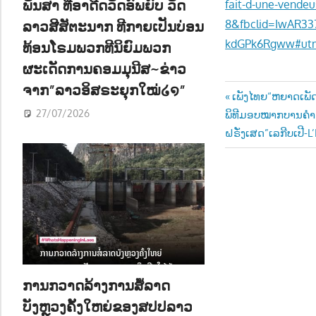
ພັນສາ ທີ່ອາດີດວັດອົພຍົບ ວັດ
fait-d-une-vende
ລາວສີສັຕະນາກ ທີກາຍເປັນບ່ອນ
8&fbclid=IwAR3
kdGPk6Rgww#utm
ທ້ອນໂຣມພວກທີນິຍົມພວກ
ຜະເດັດການຄອມມຸນີສ~ຂ່າວ
ຈາກ”ລາວອິສຣະຍຸກໃໝ່໒໑”
Post
Previous
ເພັງໄທຍ“ຫຍາດເພັດ
27/07/2026
Next
Post:
ພິທີມອບໝາກບານຄຳ ປ
navigatio
Post:
ຝຣັ່ງເສດ”ເລກີບເປີ-L
ການກວາດລ້າງການສໍ້ລາດ
ບັງຫຼວງຄັ້ງໃຫຍ່ຂອງສປປລາວ