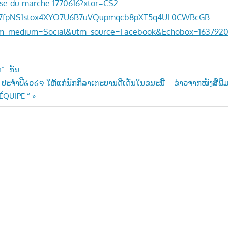
use-du-marche-1770616?xtor=CS2-
37fpNS1stox4XYO7U6B7uVQupmqcb8pXT5q4UL0CWBcGB-
_medium=Social&utm_source=Facebook&Echobox=163792
”- ກັນ
ະຈຳປີ໒໐໒໑ ໃຫ້ແກ່ນັກກິລາເຕະບານດີເດັ່ນໃນຂນະນີ້ – ຂ່າວຈາກໜັງສືພ
n
’ÉQUIPE “