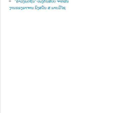
“ລຳວົງພັດຖິ່ນ“-ເພັງຕົ້ນສບັບ ຈາກຜົນ
ງານຂອງອາຈານ ພົງສວັນ ສ.ພາບມີໄຊ