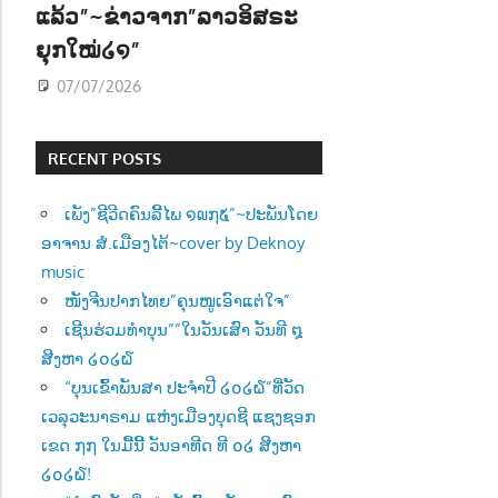
ແລ້ວ”~ຂ່າວຈາກ”ລາວອິສຣະ
ຍຸກໃໝ່໒໑”
07/07/2026
RECENT POSTS
ເພັງ”ຊີວີດຄົນລີ້ໄພ ໑໙໗໕”~ປະພັນໂດຍ
ອາຈານ ສໍ.ເມືອງໄຕ້~cover by Deknoy
music
ໜັງຈີນປາກໄທຍ”ຄຸນໜູເອົາແຕ່ໃຈ”
ເຊີນຮ່ວມທຳບຸນ””ໃນວັນເສົາ ວັນທີ ໘
ສີງຫາ ໒໐໒໖
“ບຸນເຂົ້າພັນສາ ປະຈຳປີ ໒໐໒໖”ທີ່ວັດ
ເວລຸວະນາຣາມ ແຫ່ງເມືອງບຸດຊີ ແຊງຊອກ
ເຂດ ໗໗ ໃນມື້ນີ້ ວັນອາທີດ ທີ ໐໒ ສີງຫາ
໒໐໒໖!