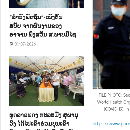
ນ
“ລຳວົງພັດຖິ່ນ“-ເພັງຕົ້ນ
ສບັບ ຈາກຜົນງານຂອງ
ອາຈານ ພົງສວັນ ສ.ພາບມີໄຊ
31/07/2026
FILE PHOTO: Secu
World Health Org
(COVID-19), i
ທູດລາວແດງ ກະລະມັງ ສຸພານຸ
ວົງ ໄດ້ໄປເຂົ້າຮ່ວມບຸນເຂົ້າ
https://www.pari