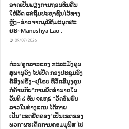
ອາດເປັນພຽງການຖອນທຶນຄືນ
ໃຫ້ລັດ ແຕ່ຖິ້ມປະຊາຊົນໄວ້ທາງ
ຫຼັງ~ຂ່າວຈາກມຸນິທິມະນຸດສະ
ຍະ~Manushya Lao .
09/07/2026
ດ່ວນ!ທູດລາວແດງ ກະລະມັງຄຸນ
ສຸພານຸວົງ ໄປເປີດ ກອງປະຊູມອົງ
ຄ໌ສົງຝຣັ່ງ~ຢູໂຣບ ທີ່ວັດສີມຸງຄຸນ
ກໍຄ້າຍກັບ”ການຍຶດອຳນາດໃນ
ວັນທີ ໒ ທັນ ໑໙໗໕ “ວັດອົພຍົບ
ລາວໃນຕ່າງແດນ ໄດ້ກາຍ
ເປັນ”ເຂດຍືດຄອງ”ເປັນເຂດຂອງ
ພວກ”ຜະເດັດການຄອມມຸນີສ ໄປ