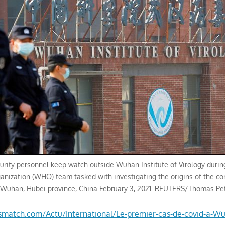
rity personnel keep watch outside Wuhan Institute of Virology during
anization (WHO) team tasked with investigating the origins of the co
n Wuhan, Hubei province, China February 3, 2021. REUTERS/Thomas Pe
smatch.com/Actu/International/Le-premier-cas-de-covid-a-Wu