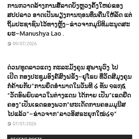
ການກວາດລ້າງການສໍ້ລາດບັງຫຼວງຄັ້ງໃຫຍ່ຂອງ
ສປປລາວ ອາດເປັນພຽງການຖອນທຶນຄືນໃຫ້ລັດ ແຕ່
ຖິ້ມປະຊາຊົນໄວ້ທາງຫຼັງ~ຂ່າວຈາກມຸນິທິມະນຸດສະ
ຍະ~Manushya Lao .
09/07/2026
ດ່ວນ!ທູດລາວແດງ ກະລະມັງຄຸນ ສຸພານຸວົງ ໄປ
ເປີດ ກອງປະຊູມອົງຄ໌ສົງຝຣັ່ງ~ຢູໂຣບ ທີ່ວັດສີມຸງຄຸນ
ກໍຄ້າຍກັບ”ການຍຶດອຳນາດໃນວັນທີ ໒ ທັນ ໑໙໗໕
“ວັດອົພຍົບລາວໃນຕ່າງແດນ ໄດ້ກາຍ ເປັນ”ເຂດຍືດ
ຄອງ”ເປັນເຂດຂອງພວກ”ຜະເດັດການຄອມມຸນີສ
ໄປແລ້ວ”~ຂ່າວຈາກ”ລາວອິສຣະຍຸກໃໝ່໒໑”
07/07/2026