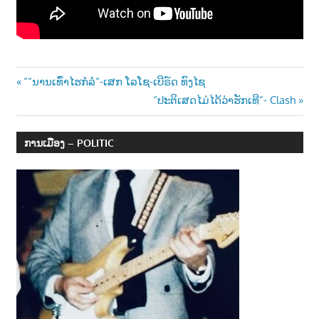
າ
ນ
Post
Previous
““ນານເທົ່າໄຮກໍລໍ“-ເສກ ໂລໂຊ-ເບີຣ໌ດ ທົງໄຊ
Post:
Next
“ປະຕິເສດໄມ່ໄດ້ວ່າຮັກເທີ”- Clash
navigation
Post:
ການເມືອງ – POLITIC