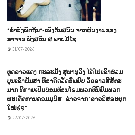
“ລຳວົງພັດຖິ່ນ“-ເພັງຕົ້ນສບັບ ຈາກຜົນງານຂອງ
ອາຈານ ພົງສວັນ ສ.ພາບມີໄຊ
31/07/2026
ທູດລາວແດງ ກະລະມັງ ສຸພານຸວົງ ໄດ້ໄປເຂົ້າຮ່ວມ
ບຸນເຂົ້າພັນສາ ທີ່ອາດີດວັດອົພຍົບ ວັດລາວສີສັຕະ
ນາກ ທີກາຍເປັນບ່ອນທ້ອນໂຣມພວກທີນິຍົມພວກ
ຜະເດັດການຄອມມຸນີສ~ຂ່າວຈາກ”ລາວອິສຣະຍຸກ
ໃໝ່໒໑”
27/07/2026