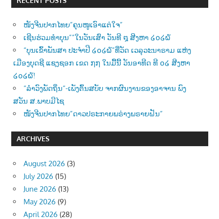
RECENT POSTS
ໜັງຈີນປາກໄທຍ”ຄຸນໜູເອົາແຕ່ໃຈ”
ເຊີນຮ່ວມທຳບຸນ””ໃນວັນເສົາ ວັນທີ ໘ ສີງຫາ ໒໐໒໖
“ບຸນເຂົ້າພັນສາ ປະຈຳປີ ໒໐໒໖”ທີ່ວັດ ເວລຸວະນາຣາມ ແຫ່ງ
ເມືອງບຸດຊີ ແຊງຊອກ ເຂດ ໗໗ ໃນມື້ນີ້ ວັນອາທີດ ທີ ໐໒ ສີງຫາ
໒໐໒໖!
“ລຳວົງພັດຖິ່ນ“-ເພັງຕົ້ນສບັບ ຈາກຜົນງານຂອງອາຈານ ພົງ
ສວັນ ສ.ພາບມີໄຊ
ໜັງຈີນປາກໄທຍ”ດາວປຣະກາຍພຣ່າງພຣາຍຝັນ”
ARCHIVES
August 2026
(3)
July 2026
(15)
June 2026
(13)
May 2026
(9)
April 2026
(28)