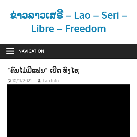
Skip
to
ຂ່າວລາວເສຣີ – Lao – Seri –
content
Libre – Freedom
ຂ່
າ
NAVIGATION
ວ
ແ
“ຄົນໄມ່ມີແຟນ”-ເບີດ ທົງໄຊ
ລ
ະ
10/11/2021
Lao Info
ດົນຕຣີ - MUSIC
ຂໍ້
ມູ
ນ
ຂ່
າ
ວ
ສ