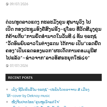
09/07/2026
ດ່ວນ!ທູດລາວແດງ ກະລະມັງຄຸນ ສຸພານຸວົງ ໄປ
ເປີດ ກອງປະຊູມອົງຄ໌ສົງຝຣັ່ງ~ຢູໂຣບ ທີ່ວັດສີມຸງຄຸນ
ກໍຄ້າຍກັບ”ການຍຶດອຳນາດໃນວັນທີ ໒ ທັນ ໑໙໗໕
“ວັດອົພຍົບລາວໃນຕ່າງແດນ ໄດ້ກາຍ ເປັນ”ເຂດຍືດ
ຄອງ”ເປັນເຂດຂອງພວກ”ຜະເດັດການຄອມມຸນີສ
ໄປແລ້ວ”~ຂ່າວຈາກ”ລາວອິສຣະຍຸກໃໝ່໒໑”
07/07/2026
RECENT POSTS
ເພັງ”ຊີວີດຄົນລີ້ໄພ ໑໙໗໕”~ປະພັນໂດຍອາຈານ ສໍ.ເມືອງ
ໄຕ້~cover by Deknoy music
ໜັງຈີນປາກໄທຍ”ຄຸນໜູເອົາແຕ່ໃຈ”