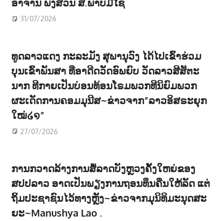
ອາຈານ ພົງສວັນ ສ.ພາບມີໄຊ
31/07/2026
ທູດລາວແດງ ກະລະມັງ ສຸພານຸວົງ ໄດ້ໄປເຂົ້າຮ່ວມ
ບຸນເຂົ້າພັນສາ ທີ່ອາດີດວັດອົພຍົບ ວັດລາວສີສັຕະ
ນາກ ທີກາຍເປັນບ່ອນທ້ອນໂຣມພວກທີນິຍົມພວກ
ຜະເດັດການຄອມມຸນີສ~ຂ່າວຈາກ”ລາວອິສຣະຍຸກ
ໃໝ່໒໑”
27/07/2026
ການກວາດລ້າງການສໍ້ລາດບັງຫຼວງຄັ້ງໃຫຍ່ຂອງ
ສປປລາວ ອາດເປັນພຽງການຖອນທຶນຄືນໃຫ້ລັດ ແຕ່
ຖິ້ມປະຊາຊົນໄວ້ທາງຫຼັງ~ຂ່າວຈາກມຸນິທິມະນຸດສະ
ຍະ~Manushya Lao .