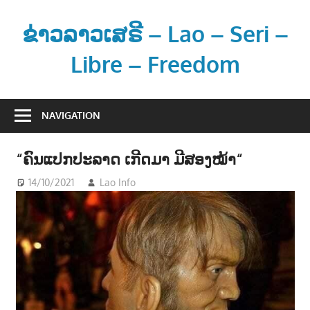
Skip
to
ຂ່າວລາວເສຣີ – Lao – Seri –
content
Libre – Freedom
ຂ່
າ
NAVIGATION
ວ
ແ
“ຄົນແປກປະລາດ ເກີດມາ ມີສອງໝ້າ“
ລ
ະ
14/10/2021
Lao Info
ສັງຄົມ - SOCIETY
ຂໍ້
ມູ
ນ
ຂ່
າ
ວ
ສ