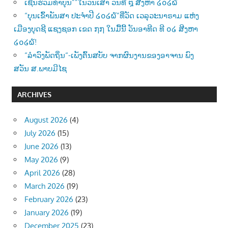
ເຊີນຮ່ວມທຳບຸນ””ໃນວັນເສົາ ວັນທີ ໘ ສີງຫາ ໒໐໒໖
“ບຸນເຂົ້າພັນສາ ປະຈຳປີ ໒໐໒໖”ທີ່ວັດ ເວລຸວະນາຣາມ ແຫ່ງ
ເມືອງບຸດຊີ ແຊງຊອກ ເຂດ ໗໗ ໃນມື້ນີ້ ວັນອາທີດ ທີ ໐໒ ສີງຫາ
໒໐໒໖!
“ລຳວົງພັດຖິ່ນ“-ເພັງຕົ້ນສບັບ ຈາກຜົນງານຂອງອາຈານ ພົງ
ສວັນ ສ.ພາບມີໄຊ
ARCHIVES
August 2026
(4)
July 2026
(15)
June 2026
(13)
May 2026
(9)
April 2026
(28)
March 2026
(19)
February 2026
(23)
January 2026
(19)
December 2025
(23)