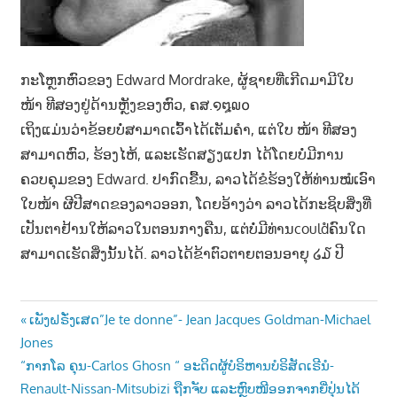
ກະໂຫຼກຫົວຂອງ Edward Mordrake, ຜູ້ຊາຍທີ່ເກີດມາມີໃບ
ໜ້າ ທີສອງຢູ່ດ້ານຫຼັງຂອງຫົວ, ຄສ.໑໘໙໐
ເຖິງແມ່ນວ່າຂ້ອຍບໍ່ສາມາດເວົ້າໄດ້ເຕັມຄໍາ, ແຕ່ໃບ ໜ້າ ທີສອງ
ສາມາດຫົວ, ຮ້ອງໄຫ້, ແລະເຮັດສຽງແປກ ໄດ້ໂດຍບໍ່ມີການ
ຄວບຄຸມຂອງ Edward. ປາກົດຂື້ນ, ລາວໄດ້ຂໍຮ້ອງໃຫ້ທ່ານໝໍເອົາ
ໃບໜ້າ ຜີປີສາດຂອງລາວອອກ, ໂດຍອ້າງວ່າ ລາວໄດ້ກະຊິບສິ່ງທີ່
ເປັນຕາຢ້ານໃຫ້ລາວໃນຕອນກາງຄືນ, ແຕ່ບໍ່ມີທ່ານcouldໍຄົນໃດ
ສາມາດເຮັດສິ່ງນັ້ນໄດ້. ລາວໄດ້ຂ້າຕົວຕາຍຕອນອາຍຸ ໒໓ ປີ
Post
Previous
ເພັງຝຣັ່ງເສດ”Je te donne”- Jean Jacques Goldman-Michael
Post:
Jones
navigation
Next
“ກາກໂລ ຄຸນ-Carlos Ghosn “ ອະດິດຜູ້ບໍຣິຫານບໍຣິສັດເຣີນໍ-
Post:
Renault-Nissan-Mitsubizi ຖືກຈັບ ແລະຫຼົບໜີອອກຈາກຍີ່ປຸ່ນໄດ້