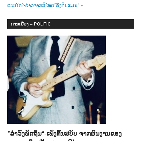
ແບບໃດ?-ຂ່າວຈາກສື່ໄທຍ”ລົງທືນແມນ”
ການເມືອງ – POLITIC
“ລຳວົງພັດຖິ່ນ“-ເພັງຕົ້ນສບັບ ຈາກຜົນງານຂອງ