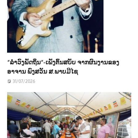
“ລຳວົງພັດຖິ່ນ“-ເພັງຕົ້ນສບັບ ຈາກຜົນງານຂອງ
ອາຈານ ພົງສວັນ ສ.ພາບມີໄຊ
31/07/2026