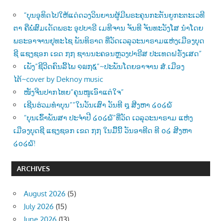
“ບຸນອຸທິດໄປໃຫ້ແດ່ດວງວິນຍານຜູ້ມີພຣະຄຸນກະຕັນຍູກະຕະເວທີ
ຕາ ຄືພໍ່ສົມເດັດພຣະ ອຸປບາຣີ ເມທີຈານ ຈັນທີ ຈັນທະວັງໂສ ນຳໂດຍ
ພຣະອາຈານຢຸທະໄຊ ພັນທິຣາດ ທີ່ວັດເວລຸວະນາຣາມແຫ່ງເມືອງບຸດ
ຊີ ແຊງຊອກ ເຂດ ໗໗ ຊານນະຄອນຫຼວງປາຣີສ ປະເທດຝຣັ່ງເສດ”
ເພັງ”ຊີວີດຄົນລີ້ໄພ ໑໙໗໕”~ປະພັນໂດຍອາຈານ ສໍ.ເມືອງ
ໄຕ້~cover by Deknoy music
ໜັງຈີນປາກໄທຍ”ຄຸນໜູເອົາແຕ່ໃຈ”
ເຊີນຮ່ວມທຳບຸນ””ໃນວັນເສົາ ວັນທີ ໘ ສີງຫາ ໒໐໒໖
“ບຸນເຂົ້າພັນສາ ປະຈຳປີ ໒໐໒໖”ທີ່ວັດ ເວລຸວະນາຣາມ ແຫ່ງ
ເມືອງບຸດຊີ ແຊງຊອກ ເຂດ ໗໗ ໃນມື້ນີ້ ວັນອາທີດ ທີ ໐໒ ສີງຫາ
໒໐໒໖!
ARCHIVES
August 2026
(5)
July 2026
(15)
June 2026
(13)