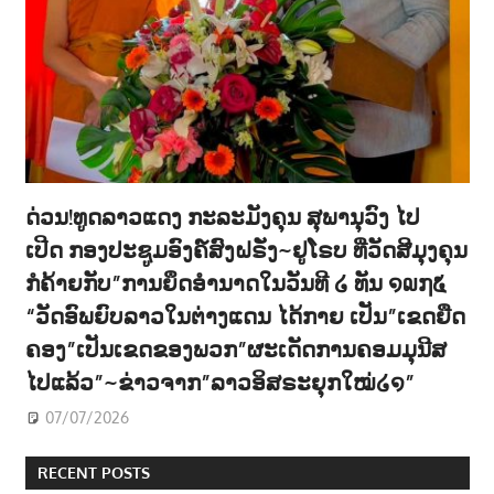
ດ່ວນ!ທູດລາວແດງ ກະລະມັງຄຸນ ສຸພານຸວົງ ໄປ
ເປີດ ກອງປະຊູມອົງຄ໌ສົງຝຣັ່ງ~ຢູໂຣບ ທີ່ວັດສີມຸງຄຸນ
ກໍຄ້າຍກັບ”ການຍຶດອຳນາດໃນວັນທີ ໒ ທັນ ໑໙໗໕
“ວັດອົພຍົບລາວໃນຕ່າງແດນ ໄດ້ກາຍ ເປັນ”ເຂດຍືດ
ຄອງ”ເປັນເຂດຂອງພວກ”ຜະເດັດການຄອມມຸນີສ
ໄປແລ້ວ”~ຂ່າວຈາກ”ລາວອິສຣະຍຸກໃໝ່໒໑”
07/07/2026
RECENT POSTS