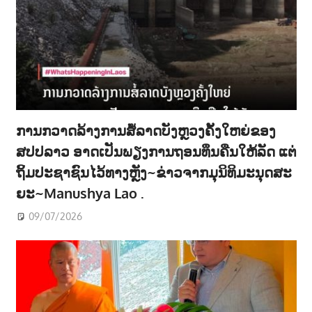
ການກວາດລ້າງການສໍ້ລາດບັງຫຼວງຄັ້ງໃຫຍ່ຂອງ
ສປປລາວ ອາດເປັນພຽງການຖອນທຶນຄືນໃຫ້ລັດ ແຕ່
ຖິ້ມປະຊາຊົນໄວ້ທາງຫຼັງ~ຂ່າວຈາກມຸນິທິມະນຸດສະ
ຍະ~Manushya Lao .
09/07/2026