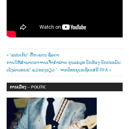
າ
ນ
Post
Previous
“ແຟນເກັບ”-ຕັ໊ກะແຕນ ຊົລດາ
Next
Post:
ການໃຫ້ສຳພາດອາຈານເຈົ້າຄຳຜາຍ ກຸນລະວຸທ ນັກຮ້ອງ-ນັກປຣະພັນ
navigation
Post:
ເພັງລາວຄນະ” ແມ່ຂອງຂຽວ “- ຈາກວິທະຍຸເອເຊັຍເສຣີ-RFA
ການເມືອງ – POLITIC