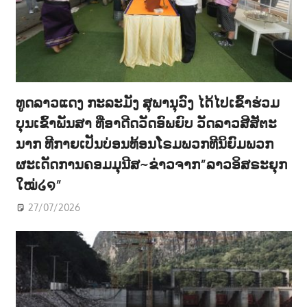
ທູດລາວແດງ ກະລະມັງ ສຸພານຸວົງ ໄດ້ໄປເຂົ້າຮ່ວມ
ບຸນເຂົ້າພັນສາ ທີ່ອາດີດວັດອົພຍົບ ວັດລາວສີສັຕະ
ນາກ ທີກາຍເປັນບ່ອນທ້ອນໂຣມພວກທີນິຍົມພວກ
ຜະເດັດການຄອມມຸນີສ~ຂ່າວຈາກ”ລາວອິສຣະຍຸກ
ໃໝ່໒໑”
27/07/2026