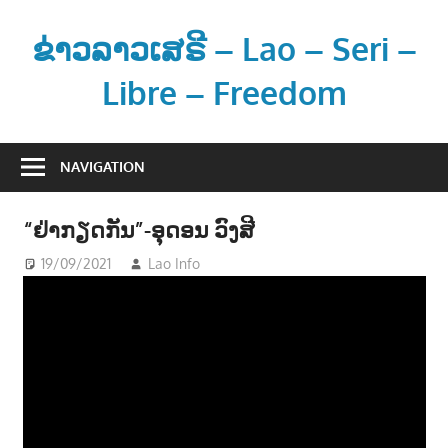
Skip
to
ຂ່າວລາວເສຣີ – Lao – Seri –
content
Libre – Freedom
ຂ່
າ
NAVIGATION
ວ
ແ
“ຢ່າກຽດກັນ”-ອຸດອນ ວົງສີ
ລ
ະ
19/09/2021
Lao Info
ດົນຕຣີ - MUSIC
ຂໍ້
ມູ
ນ
ຂ່
າ
ວ
ສ