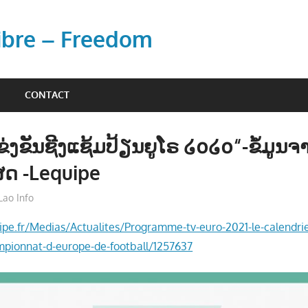
Libre – Freedom
CONTACT
ງຂັນຊີງແຊ້ມປ້ຽນຍູໂຣ ໒໐໒໐“-ຂໍ້ມູນຈ
ສດ -Lequipe
Lao Info
ກິລາ - SPORT
ipe.fr/Medias/Actualites/Programme-tv-euro-2021-le-calendri
mpionnat-d-europe-de-football/1257637