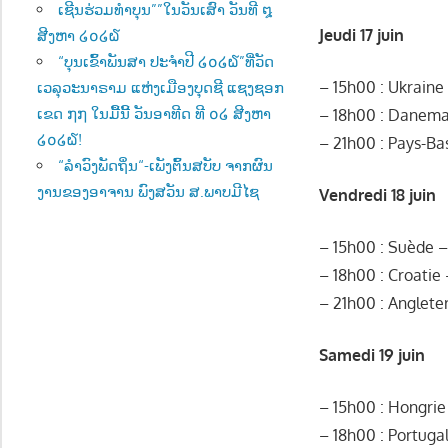
ເຊີນຮ່ວມທຳບຸນ””ໃນວັນເສົາ ວັນທີ ໘
Jeudi 17 juin
ສີງຫາ ໒໐໒໖
“ບຸນເຂົ້າພັນສາ ປະຈຳປີ ໒໐໒໖”ທີ່ວັດ
– 15h00 : Ukraine
ເວລຸວະນາຣາມ ແຫ່ງເມືອງບຸດຊີ ແຊງຊອກ
ເຂດ ໗໗ ໃນມື້ນີ້ ວັນອາທີດ ທີ ໐໒ ສີງຫາ
– 18h00 : Danema
໒໐໒໖!
– 21h00 : Pays-Ba
“ລຳວົງພັດຖິ່ນ“-ເພັງຕົ້ນສບັບ ຈາກຜົນ
ງານຂອງອາຈານ ພົງສວັນ ສ.ພາບມີໄຊ
Vendredi 18 juin
– 15h00 : Suède –
– 18h00 : Croatie
– 21h00 : Anglete
Samedi 19 juin
– 15h00 : Hongri
– 18h00 : Portuga