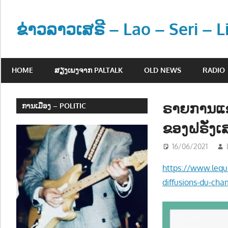
Skip
to
ຂ່າວລາວເສຣີ – Lao – Seri – 
content
ຂ່
າ
HOME
ສຽງເພງຈາກ PALTALK
OLD NEWS
RADIO
ວ
ແ
ລ
ຣາຍການແຂ່
ການເມືອງ – POLITIC
ະ
ຂອງຝຣັ່ງເ
ຂໍ້
ມູ
16/06/2021
ນ
https://www.lequ
ຂ່
າ
diffusions-du-cha
ວ
ສ
າ