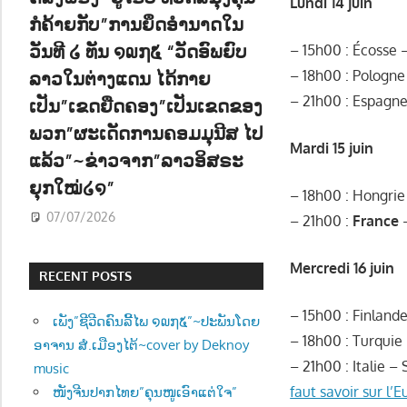
Lundi 14 juin
ກໍຄ້າຍກັບ”ການຍຶດອຳນາດໃນ
ວັນທີ ໒ ທັນ ໑໙໗໕ “ວັດອົພຍົບ
– 15h00 : Écosse 
ລາວໃນຕ່າງແດນ ໄດ້ກາຍ
– 18h00 : Pologne
– 21h00 : Espagne
ເປັນ”ເຂດຍືດຄອງ”ເປັນເຂດຂອງ
ພວກ”ຜະເດັດການຄອມມຸນີສ ໄປ
Mardi 15 juin
ແລ້ວ”~ຂ່າວຈາກ”ລາວອິສຣະ
ຍຸກໃໝ່໒໑”
– 18h00 : Hongrie
07/07/2026
– 21h00 :
France
–
Mercredi 16 juin
RECENT POSTS
– 15h00 : Finland
ເພັງ”ຊີວີດຄົນລີ້ໄພ ໑໙໗໕”~ປະພັນໂດຍ
– 18h00 : Turquie
ອາຈານ ສໍ.ເມືອງໄຕ້~cover by Deknoy
– 21h00 : Italie –
music
faut savoir sur l’E
ໜັງຈີນປາກໄທຍ”ຄຸນໜູເອົາແຕ່ໃຈ”