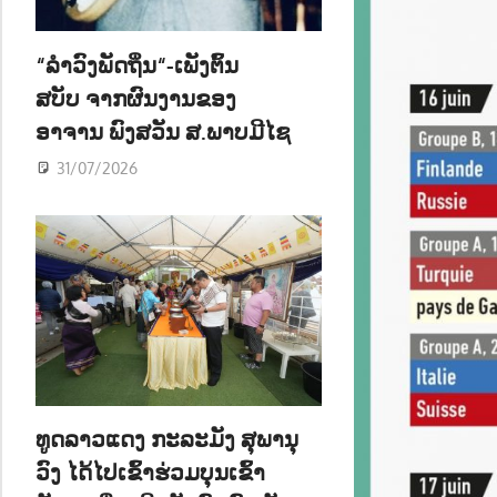
ນ
“ລຳວົງພັດຖິ່ນ“-ເພັງຕົ້ນ
ສບັບ ຈາກຜົນງານຂອງ
ອາຈານ ພົງສວັນ ສ.ພາບມີໄຊ
31/07/2026
ທູດລາວແດງ ກະລະມັງ ສຸພານຸ
ວົງ ໄດ້ໄປເຂົ້າຮ່ວມບຸນເຂົ້າ