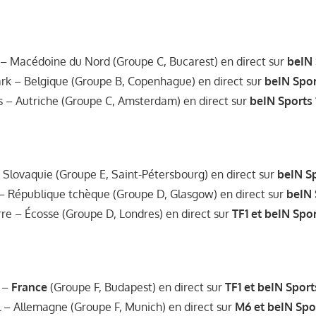
 – Macédoine du Nord (Groupe C, Bucarest) en direct sur
beIN 
rk – Belgique (Groupe B, Copenhague) en direct sur
beIN Spor
s – Autriche (Groupe C, Amsterdam) en direct sur
beIN Sports 
 Slovaquie (Groupe E, Saint-Pétersbourg) en direct sur
beIN Sp
 – République tchèque (Groupe D, Glasgow) en direct sur
beIN 
rre – Écosse (Groupe D, Londres) en direct sur
TF1 et beIN Spor
e –
France
(Groupe F, Budapest) en direct sur
TF1 et beIN Sport
l – Allemagne (Groupe F, Munich) en direct sur
M6 et beIN Spor