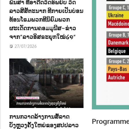
ພັນສາ ທີ່ອາດີດວັດອົພຍົບ ວັດ
ລາວສີສັຕະນາກ ທີກາຍເປັນບ່ອນ
ທ້ອນໂຣມພວກທີນິຍົມພວກ
ຜະເດັດການຄອມມຸນີສ~ຂ່າວ
ຈາກ”ລາວອິສຣະຍຸກໃໝ່໒໑”
27/07/2026
ການກວາດລ້າງການສໍ້ລາດ
Programme 
ບັງຫຼວງຄັ້ງໃຫຍ່ຂອງສປປລາວ