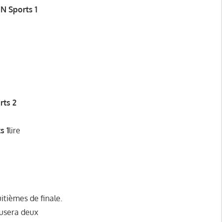
N Sports 1
rts 2
s 1
lire
itièmes de finale.
fusera deux