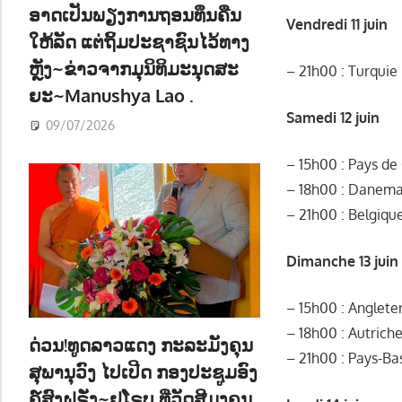
ອາດເປັນພຽງການຖອນທຶນຄືນ
Vendredi 11 juin
ໃຫ້ລັດ ແຕ່ຖິ້ມປະຊາຊົນໄວ້ທາງ
ຫຼັງ~ຂ່າວຈາກມຸນິທິມະນຸດສະ
– 21h00 : Turquie 
ຍະ~Manushya Lao .
Samedi 12 juin
09/07/2026
– 15h00 : Pays de
– 18h00 : Danema
– 21h00 : Belgiqu
Dimanche 13 juin
– 15h00 : Anglete
– 18h00 : Autrich
ດ່ວນ!ທູດລາວແດງ ກະລະມັງຄຸນ
– 21h00 : Pays-Ba
ສຸພານຸວົງ ໄປເປີດ ກອງປະຊູມອົງ
ຄ໌ສົງຝຣັ່ງ~ຢູໂຣບ ທີ່ວັດສີມຸງຄຸນ