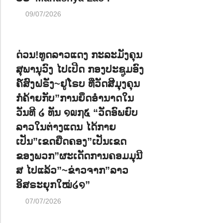
09/07/2026
ດ່ວນ!ທູດລາວແດງ ກະລະມັງຄຸນ
ສຸພານຸວົງ ໄປເປີດ ກອງປະຊູມອົງ
ຄ໌ສົງຝຣັ່ງ~ຢູໂຣບ ທີ່ວັດສີມຸງຄຸນ
ກໍຄ້າຍກັບ”ການຍຶດອຳນາດໃນ
ວັນທີ ໒ ທັນ ໑໙໗໕ “ວັດອົພຍົບ
ລາວໃນຕ່າງແດນ ໄດ້ກາຍ
ເປັນ”ເຂດຍືດຄອງ”ເປັນເຂດ
ຂອງພວກ”ຜະເດັດການຄອມມຸນີ
ສ ໄປແລ້ວ”~ຂ່າວຈາກ”ລາວ
ອິສຣະຍຸກໃໝ່໒໑”
07/07/2026