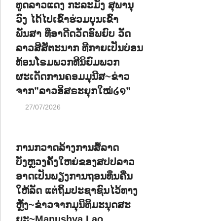
ທູດລາວແດງ ກະລະມັງ ສຸພານຸ
ນ
ວົງ ໄດ້ໄປເຂົ້າຮ່ວມບຸນເຂົ້າ
ພັນສາ ທີ່ອາດີດວັດອົພຍົບ ວັດ
ລາວສີສັຕະນາກ ທີກາຍເປັນບ່ອນ
ທ້ອນໂຣມພວກທີນິຍົມພວກ
ຜະເດັດການຄອມມຸນີສ~ຂ່າວ
ຈາກ”ລາວອິສຣະຍຸກໃໝ່໒໑”
27/07/2026
ການກວາດລ້າງການສໍ້ລາດ
ບັງຫຼວງຄັ້ງໃຫຍ່ຂອງສປປລາວ
ອາດເປັນພຽງການຖອນທຶນຄືນ
ໃຫ້ລັດ ແຕ່ຖິ້ມປະຊາຊົນໄວ້ທາງ
ຫຼັງ~ຂ່າວຈາກມຸນິທິມະນຸດສະ
ຍະ~Manushya Lao .