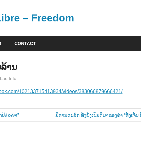
 Libre – Freedom
O
CONTACT
ລ້ານ
Lao Info
ບັນເທີງ - ENTERTAINMENT
ebook.com/102133715413934/videos/383066879666421/
Next
ິດປີ໒໐໒໑”
ນິທານຕະລົກ ທັງຍັງເປັນທີ່ມາຂອງຄຳ “ທັງເຈັບ ທ
Post:
n