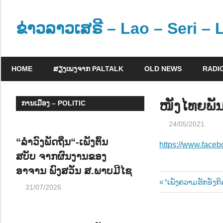
Skip
to
ຂ່າວລາວເສຣີ – Lao – Seri –
content
ຂ່
າ
HOME
ສຽງເພງຈາກ PALTALK
OLD NEWS
RADI
ວ
ແ
ລ
ໜັງໄທຍພັນ
ການເມືອງ – POLITIC
ະ
24/05/2021
ຂໍ້
ມູ
“ລຳວົງພັດຖິ່ນ“-ເພັງຕົ້ນ
https://www.fac
ນ
ສບັບ ຈາກຜົນງານຂອງ
ຂ່
ອາຈານ ພົງສວັນ ສ.ພາບມີໄຊ
າ
Post
Previous
“ເພັງຄວາມຮັກອັງກ
31/07/2026
ວ
Post:
navigatio
ສ
າ