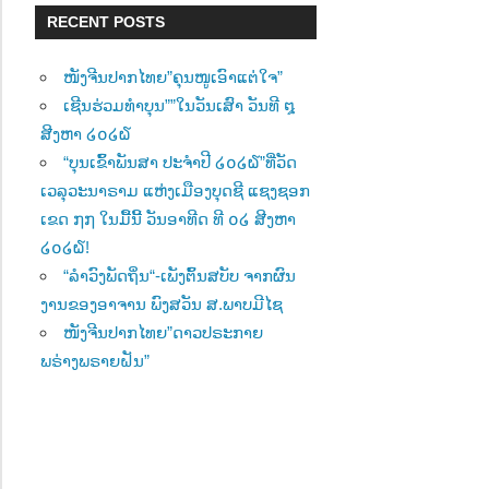
RECENT POSTS
ໜັງຈີນປາກໄທຍ”ຄຸນໜູເອົາແຕ່ໃຈ”
ເຊີນຮ່ວມທຳບຸນ””ໃນວັນເສົາ ວັນທີ ໘
ສີງຫາ ໒໐໒໖
“ບຸນເຂົ້າພັນສາ ປະຈຳປີ ໒໐໒໖”ທີ່ວັດ
ເວລຸວະນາຣາມ ແຫ່ງເມືອງບຸດຊີ ແຊງຊອກ
ເຂດ ໗໗ ໃນມື້ນີ້ ວັນອາທີດ ທີ ໐໒ ສີງຫາ
໒໐໒໖!
“ລຳວົງພັດຖິ່ນ“-ເພັງຕົ້ນສບັບ ຈາກຜົນ
ງານຂອງອາຈານ ພົງສວັນ ສ.ພາບມີໄຊ
ໜັງຈີນປາກໄທຍ”ດາວປຣະກາຍ
ພຣ່າງພຣາຍຝັນ”