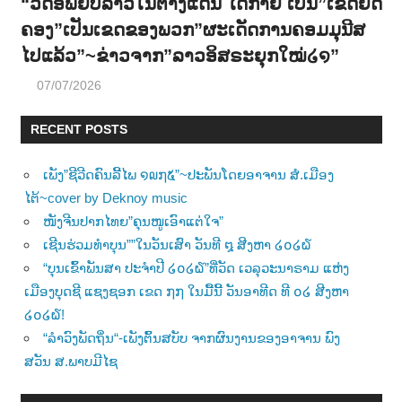
“ວັດອົພຍົບລາວໃນຕ່າງແດນ ໄດ້ກາຍ ເປັນ”ເຂດຍືດ
ຄອງ”ເປັນເຂດຂອງພວກ”ຜະເດັດການຄອມມຸນີສ
ໄປແລ້ວ”~ຂ່າວຈາກ”ລາວອິສຣະຍຸກໃໝ່໒໑”
07/07/2026
RECENT POSTS
ເພັງ”ຊີວີດຄົນລີ້ໄພ ໑໙໗໕”~ປະພັນໂດຍອາຈານ ສໍ.ເມືອງ
ໄຕ້~cover by Deknoy music
ໜັງຈີນປາກໄທຍ”ຄຸນໜູເອົາແຕ່ໃຈ”
ເຊີນຮ່ວມທຳບຸນ””ໃນວັນເສົາ ວັນທີ ໘ ສີງຫາ ໒໐໒໖
“ບຸນເຂົ້າພັນສາ ປະຈຳປີ ໒໐໒໖”ທີ່ວັດ ເວລຸວະນາຣາມ ແຫ່ງ
ເມືອງບຸດຊີ ແຊງຊອກ ເຂດ ໗໗ ໃນມື້ນີ້ ວັນອາທີດ ທີ ໐໒ ສີງຫາ
໒໐໒໖!
“ລຳວົງພັດຖິ່ນ“-ເພັງຕົ້ນສບັບ ຈາກຜົນງານຂອງອາຈານ ພົງ
ສວັນ ສ.ພາບມີໄຊ