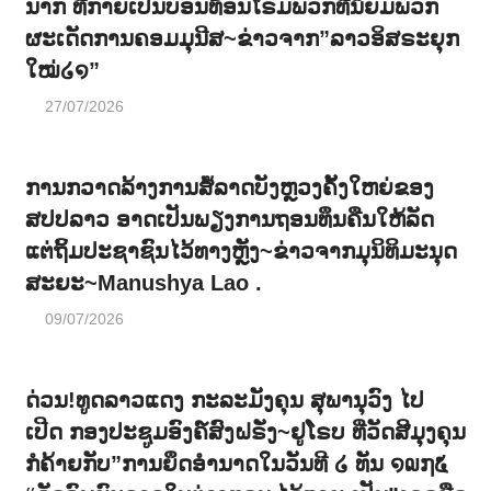
ນາກ ທີກາຍເປັນບ່ອນທ້ອນໂຣມພວກທີນິຍົມພວກ
ຜະເດັດການຄອມມຸນີສ~ຂ່າວຈາກ”ລາວອິສຣະຍຸກ
ໃໝ່໒໑”
27/07/2026
ການກວາດລ້າງການສໍ້ລາດບັງຫຼວງຄັ້ງໃຫຍ່ຂອງ
ສປປລາວ ອາດເປັນພຽງການຖອນທຶນຄືນໃຫ້ລັດ
ແຕ່ຖິ້ມປະຊາຊົນໄວ້ທາງຫຼັງ~ຂ່າວຈາກມຸນິທິມະນຸດ
ສະຍະ~Manushya Lao .
09/07/2026
ດ່ວນ!ທູດລາວແດງ ກະລະມັງຄຸນ ສຸພານຸວົງ ໄປ
ເປີດ ກອງປະຊູມອົງຄ໌ສົງຝຣັ່ງ~ຢູໂຣບ ທີ່ວັດສີມຸງຄຸນ
ກໍຄ້າຍກັບ”ການຍຶດອຳນາດໃນວັນທີ ໒ ທັນ ໑໙໗໕