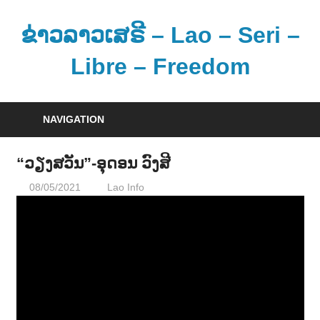
Skip
to
ຂ່າວລາວເສຣີ – Lao – Seri –
content
Libre – Freedom
ຂ່
າ
NAVIGATION
ວ
ແ
“ວຽງສວັນ”-ອຸດອນ ວົງສີ
ລ
08/05/2021
Lao Info
ດົນຕຣີ - MUSIC
ະ
ຂໍ້
ມູ
ນ
ຂ່
າ
ວ
ສ