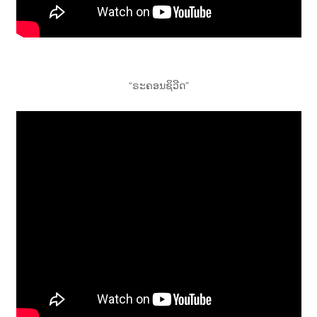
າ
ນ
“ຣະຄອນຊິວີດ”