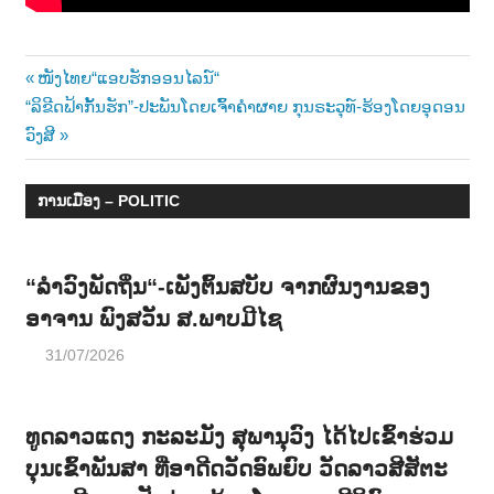
Post
Previous
ໜັງໄທຍ“ແອບຮັກອອນໄລນ໌“
Next
Post:
“ລິຂີດຟ້າກັ້ນຮັກ”-ປະພັນໂດຍເຈົ້າຄຳຜາຍ ກຸນຣະວຸທ໌-ຮ້ອງໂດຍອຸດອນ
navigation
Post:
ວົງສີ
ການເມືອງ – POLITIC
“ລຳວົງພັດຖິ່ນ“-ເພັງຕົ້ນສບັບ ຈາກຜົນງານຂອງ
ອາຈານ ພົງສວັນ ສ.ພາບມີໄຊ
31/07/2026
ທູດລາວແດງ ກະລະມັງ ສຸພານຸວົງ ໄດ້ໄປເຂົ້າຮ່ວມ
ບຸນເຂົ້າພັນສາ ທີ່ອາດີດວັດອົພຍົບ ວັດລາວສີສັຕະ