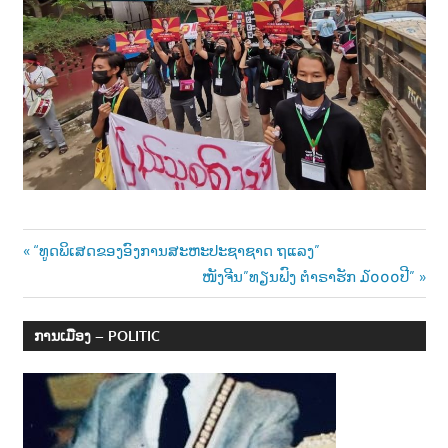
Post
Previous
“ທູດພິເສດຂອງອົງການສະຫະປະຊາຊາດ ຖແລງ”
Post:
Next
ໜັງຈີນ”ທຽນຟົງ ຕຳຣາຮັກ ໓໐໐໐ປີ”
navigation
Post:
ການເມືອງ – POLITIC