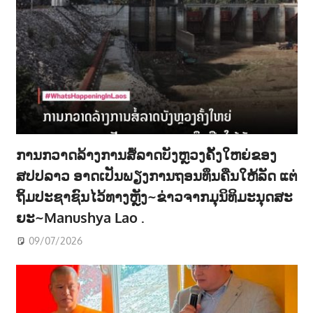
ການກວາດລ້າງການສໍ້ລາດບັງຫຼວງຄັ້ງໃຫຍ່ຂອງ
ສປປລາວ ອາດເປັນພຽງການຖອນທຶນຄືນໃຫ້ລັດ ແຕ່
ຖິ້ມປະຊາຊົນໄວ້ທາງຫຼັງ~ຂ່າວຈາກມຸນິທິມະນຸດສະ
ຍະ~Manushya Lao .
09/07/2026