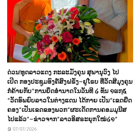
ດ່ວນ!ທູດລາວແດງ ກະລະມັງຄຸນ ສຸພານຸວົງ ໄປ
ເປີດ ກອງປະຊູມອົງຄ໌ສົງຝຣັ່ງ~ຢູໂຣບ ທີ່ວັດສີມຸງຄຸນ
ກໍຄ້າຍກັບ”ການຍຶດອຳນາດໃນວັນທີ ໒ ທັນ ໑໙໗໕
“ວັດອົພຍົບລາວໃນຕ່າງແດນ ໄດ້ກາຍ ເປັນ”ເຂດຍືດ
ຄອງ”ເປັນເຂດຂອງພວກ”ຜະເດັດການຄອມມຸນີສ
ໄປແລ້ວ”~ຂ່າວຈາກ”ລາວອິສຣະຍຸກໃໝ່໒໑”
07/07/2026