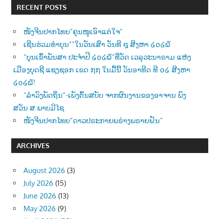
RECENT POSTS
ໜັງຈີນປາກໄທຍ”ຄຸນໜູເອົາແຕ່ໃຈ”
ເຊີນຮ່ວມທຳບຸນ””ໃນວັນເສົາ ວັນທີ ໘ ສີງຫາ ໒໐໒໖
“ບຸນເຂົ້າພັນສາ ປະຈຳປີ ໒໐໒໖”ທີ່ວັດ ເວລຸວະນາຣາມ ແຫ່ງ
ເມືອງບຸດຊີ ແຊງຊອກ ເຂດ ໗໗ ໃນມື້ນີ້ ວັນອາທີດ ທີ ໐໒ ສີງຫາ
໒໐໒໖!
“ລຳວົງພັດຖິ່ນ“-ເພັງຕົ້ນສບັບ ຈາກຜົນງານຂອງອາຈານ ພົງ
ສວັນ ສ.ພາບມີໄຊ
ໜັງຈີນປາກໄທຍ”ດາວປຣະກາຍພຣ່າງພຣາຍຝັນ”
ARCHIVES
August 2026
(3)
July 2026
(15)
June 2026
(13)
May 2026
(9)