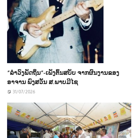
“ລຳວົງພັດຖິ່ນ“-ເພັງຕົ້ນສບັບ ຈາກຜົນງານຂອງ
ອາຈານ ພົງສວັນ ສ.ພາບມີໄຊ
31/07/2026