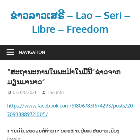
Skip
to
ຂ່າວລາວເສຣີ – Lao – Seri –
content
Libre – Freedom
ຂ່
າ
NAVIGATION
ວ
ແ
“ສະຖານະການໃນພະມ້າໃນມື້ນີ້”ຂ່າວຈາກ
ລ
ມຽນມານາວ”
ະ
ຂໍ້
03/04/2021
Lao Info
ຂ່າວ - NEWS
ມູ
https://www.facebook.com/518067831674293/posts/20
ນ
70933889721005/
ຂ່
າ
ການເດີນຂະບວນຕໍ່ຕ້ານການທະຫານຢູ່ເທດສະບານເມືອງ
ວ
ສ
Insein