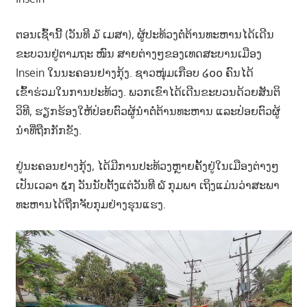
າ
ນ
ຕອນເຊົ້ານີ້ (ວັນທີ ໓ ເມສາ), ຜູ້ປະທ້ວງຕໍ່ຕ້ານທະຫານໄດ້ເດີນ
ຂະບວນຢູ່ຕາມຖະ ໜົນ ສາຍຕ່າງໆຂອງເທດສະບານເມືອງ
Insein ໃນນະຄອນຢາງກຸ້ງ. ຊາວໜຸ່ມເກືອບ ໒໐໐ ຄົນໄດ້
ເຂົ້າຮ່ວມໃນການປະທ້ວງ. ພວກເຂົາໄດ້ເດີນຂະບວນດ້ວຍສັນຕິ
ວິທີ, ຮຽກຮ້ອງໃຫ້ປ່ອຍຕົວຜູ້ນຳຕໍ່ຕ້ານທະຫານ ແລະປ່ອຍຕົວຜູ້
ນຳທີ່ຖືກກັກຂັງ.
ຢູ່ນະຄອນຢາງກຸ້ງ, ໄດ້ມີການປະທ້ວງຫຼາຍຄັ້ງຢູ່ໃນເມືອງຕ່າງໆ
ເປັນເວລາ ໕໗ ວັນນັບຕັ້ງແຕ່ວັນທີ ໖ ກຸມພາ ເຖິງແມ່ນວ່າສະພາ
ທະຫານໄດ້ຖືກຈັບກຸມຢ່າງຮຸນແຮງ.