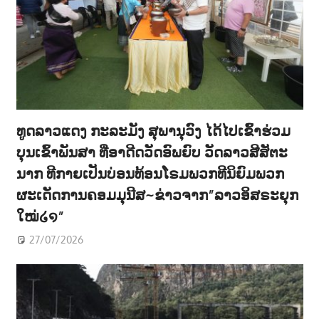
ທູດລາວແດງ ກະລະມັງ ສຸພານຸວົງ ໄດ້ໄປເຂົ້າຮ່ວມ
ບຸນເຂົ້າພັນສາ ທີ່ອາດີດວັດອົພຍົບ ວັດລາວສີສັຕະ
ນາກ ທີກາຍເປັນບ່ອນທ້ອນໂຣມພວກທີນິຍົມພວກ
ຜະເດັດການຄອມມຸນີສ~ຂ່າວຈາກ”ລາວອິສຣະຍຸກ
ໃໝ່໒໑”
27/07/2026