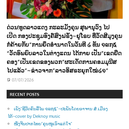
ດ່ວນ!ທູດລາວແດງ ກະລະມັງຄຸນ ສຸພານຸວົງ ໄປ
ເປີດ ກອງປະຊູມອົງຄ໌ສົງຝຣັ່ງ~ຢູໂຣບ ທີ່ວັດສີມຸງຄຸນ
ກໍຄ້າຍກັບ”ການຍຶດອຳນາດໃນວັນທີ ໒ ທັນ ໑໙໗໕
“ວັດອົພຍົບລາວໃນຕ່າງແດນ ໄດ້ກາຍ ເປັນ”ເຂດຍືດ
ຄອງ”ເປັນເຂດຂອງພວກ”ຜະເດັດການຄອມມຸນີສ
ໄປແລ້ວ”~ຂ່າວຈາກ”ລາວອິສຣະຍຸກໃໝ່໒໑”
07/07/2026
RECENT POSTS
ເພັງ”ຊີວີດຄົນລີ້ໄພ ໑໙໗໕”~ປະພັນໂດຍອາຈານ ສໍ.ເມືອງ
ໄຕ້~cover by Deknoy music
ໜັງຈີນປາກໄທຍ”ຄຸນໜູເອົາແຕ່ໃຈ”