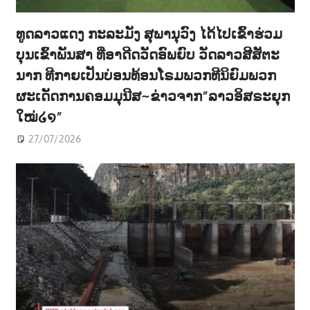
ທູດລາວແດງ ກະລະມັງ ສຸພານຸວົງ ໄດ້ໄປເຂົ້າຮ່ວມ
ບຸນເຂົ້າພັນສາ ທີ່ອາດີດວັດອົພຍົບ ວັດລາວສີສັຕະ
ນາກ ທີກາຍເປັນບ່ອນທ້ອນໂຣມພວກທີນິຍົມພວກ
ຜະເດັດການຄອມມຸນີສ~ຂ່າວຈາກ”ລາວອິສຣະຍຸກ
ໃໝ່໒໑”
27/07/2026