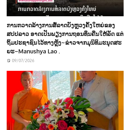
ການກວາດລ້າງການສໍ້ລາດບັງຫຼວງຄັ້ງໃຫຍ່ຂອງ
ສປປລາວ ອາດເປັນພຽງການຖອນທຶນຄືນໃຫ້ລັດ ແຕ່
ຖິ້ມປະຊາຊົນໄວ້ທາງຫຼັງ~ຂ່າວຈາກມຸນິທິມະນຸດສະ
ຍະ~Manushya Lao .
09/07/2026