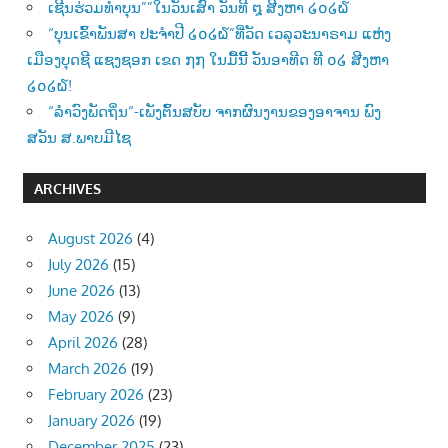
ເຊີນຮ່ວມທຳບຸນ””ໃນວັນເສົາ ວັນທີ ໘ ສີງຫາ ໒໐໒໖
“ບຸນເຂົ້າພັນສາ ປະຈຳປີ ໒໐໒໖”ທີ່ວັດ ເວລຸວະນາຣາມ ແຫ່ງ
ເມືອງບຸດຊີ ແຊງຊອກ ເຂດ ໗໗ ໃນມື້ນີ້ ວັນອາທີດ ທີ ໐໒ ສີງຫາ
໒໐໒໖!
“ລຳວົງພັດຖິ່ນ“-ເພັງຕົ້ນສບັບ ຈາກຜົນງານຂອງອາຈານ ພົງ
ສວັນ ສ.ພາບມີໄຊ
ARCHIVES
August 2026
(4)
July 2026
(15)
June 2026
(13)
May 2026
(9)
April 2026
(28)
March 2026
(19)
February 2026
(23)
January 2026
(19)
December 2025
(23)