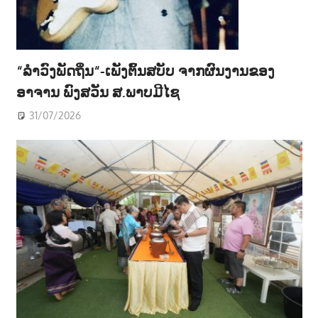
“ລຳວົງພັດຖິ່ນ“-ເພັງຕົ້ນສບັບ ຈາກຜົນງານຂອງ
ອາຈານ ພົງສວັນ ສ.ພາບມີໄຊ
31/07/2026