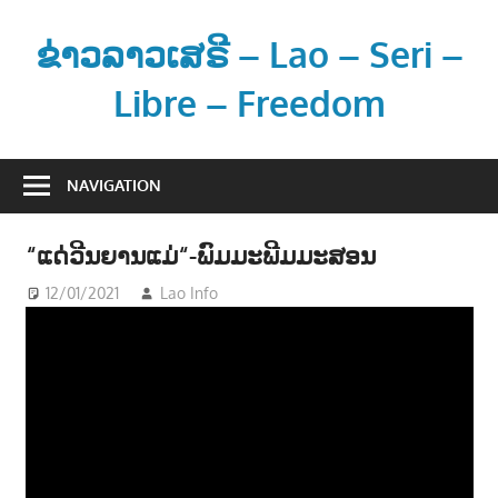
Skip
to
ຂ່າວລາວເສຣີ – Lao – Seri –
content
Libre – Freedom
ຂ່
າ
NAVIGATION
ວ
ແ
“ແດ່ວີນຍານແມ່“-ພົມມະພີມມະສອນ
ລ
ະ
12/01/2021
Lao Info
ດົນຕຣີ - MUSIC
ຂໍ້
ມູ
ນ
ຂ່
າ
ວ
ສ