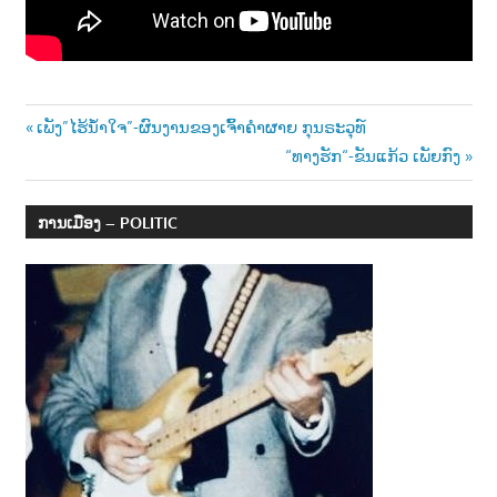
າ
ນ
Post
Previous
ເພັງ”ໄຮ້ນໍ້າໃຈ”-ຜົນງານຂອງເຈົ້າຄຳຜາຍ ກຸນຣະວຸທ໌
Post:
Next
“ທາງຮັກ“-ຂັນແກ້ວ ເພັຍກົງ
navigation
Post:
ການເມືອງ – POLITIC