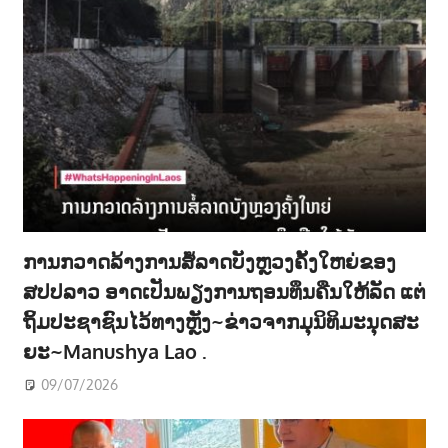
ການກວາດລ້າງການສໍ້ລາດບັງຫຼວງຄັ້ງໃຫຍ່ຂອງ
ສປປລາວ ອາດເປັນພຽງການຖອນທຶນຄືນໃຫ້ລັດ ແຕ່
ຖິ້ມປະຊາຊົນໄວ້ທາງຫຼັງ~ຂ່າວຈາກມຸນິທິມະນຸດສະ
ຍະ~Manushya Lao .
09/07/2026