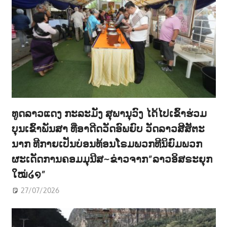
ທູດລາວແດງ ກະລະມັງ ສຸພານຸວົງ ໄດ້ໄປເຂົ້າຮ່ວມ
ບຸນເຂົ້າພັນສາ ທີ່ອາດີດວັດອົພຍົບ ວັດລາວສີສັຕະ
ນາກ ທີກາຍເປັນບ່ອນທ້ອນໂຣມພວກທີນິຍົມພວກ
ຜະເດັດການຄອມມຸນີສ~ຂ່າວຈາກ”ລາວອິສຣະຍຸກ
ໃໝ່໒໑”
27/07/2026