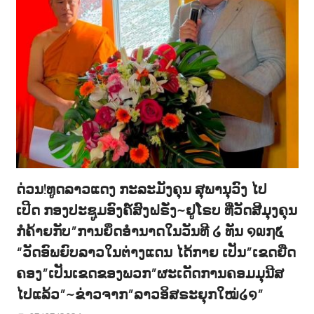
ດ່ວນ!ທູດລາວແດງ ກະລະມັງຄຸນ ສຸພານຸວົງ ໄປ
ເປີດ ກອງປະຊູມອົງຄ໌ສົງຝຣັ່ງ~ຢູໂຣບ ທີ່ວັດສີມຸງຄຸນ
ກໍຄ້າຍກັບ”ການຍຶດອຳນາດໃນວັນທີ ໒ ທັນ ໑໙໗໕
“ວັດອົພຍົບລາວໃນຕ່າງແດນ ໄດ້ກາຍ ເປັນ”ເຂດຍືດ
ຄອງ”ເປັນເຂດຂອງພວກ”ຜະເດັດການຄອມມຸນີສ
ໄປແລ້ວ”~ຂ່າວຈາກ”ລາວອິສຣະຍຸກໃໝ່໒໑”