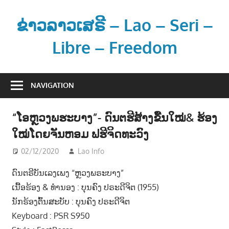
Skip
to
ຂ່າວລາວເສຣີ – Lao – Seri –
content
Libre – Freedom
ຂ່
າ
NAVIGATION
ວ
ແ
“ໂອຫຼວງພຮະບາງ”- ດົນຕຮີສ້າງຂື້ນໃໝ່& ຮ້ອງ
ລ
ໃໝ່ໂດຍຈັນຫອມ ຟຮີຈິດທະວົງ
ະ
ຂໍ້
02/12/2020
Lao Info
ດົນຕຣີ - MUSIC
ມູ
ດົນຕຣີບັນເລງເພງ “ຫຼວງພຣະບາງ”
ນ
ເນື້ອຮ້ອງ & ທຳນອງ : ບຸນຄົງ ປຣະດີຈິຕ (1955)
ຂ່
າ
ນັກຮ້ອງຕົ້ນສະບັບ : ບຸນຄົງ ປຣະດີຈິຕ
ວ
Keyboard : PSR S950
ສ