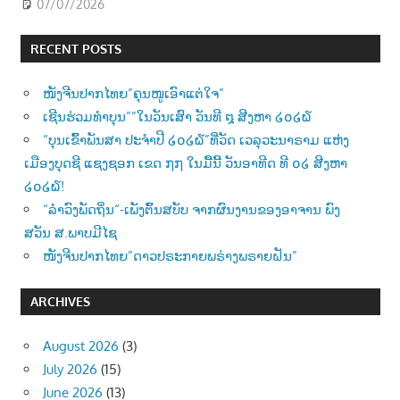
07/07/2026
RECENT POSTS
ໜັງຈີນປາກໄທຍ”ຄຸນໜູເອົາແຕ່ໃຈ”
ເຊີນຮ່ວມທຳບຸນ””ໃນວັນເສົາ ວັນທີ ໘ ສີງຫາ ໒໐໒໖
“ບຸນເຂົ້າພັນສາ ປະຈຳປີ ໒໐໒໖”ທີ່ວັດ ເວລຸວະນາຣາມ ແຫ່ງ
ເມືອງບຸດຊີ ແຊງຊອກ ເຂດ ໗໗ ໃນມື້ນີ້ ວັນອາທີດ ທີ ໐໒ ສີງຫາ
໒໐໒໖!
“ລຳວົງພັດຖິ່ນ“-ເພັງຕົ້ນສບັບ ຈາກຜົນງານຂອງອາຈານ ພົງ
ສວັນ ສ.ພາບມີໄຊ
ໜັງຈີນປາກໄທຍ”ດາວປຣະກາຍພຣ່າງພຣາຍຝັນ”
ARCHIVES
August 2026
(3)
July 2026
(15)
June 2026
(13)