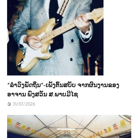
“ລຳວົງພັດຖິ່ນ“-ເພັງຕົ້ນສບັບ ຈາກຜົນງານຂອງ
ອາຈານ ພົງສວັນ ສ.ພາບມີໄຊ
31/07/2026