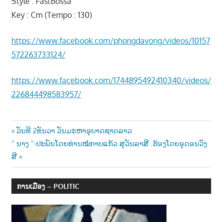
Style : FastBossa
າ
Key : Cm (Tempo : 130)
ນ
https://www.facebook.com/phongdavong/videos/10157
572263733124/
https://www.facebook.com/1744895492410340/videos/
226844498583957/
Post
Previous
ວັນທີ 2ທັນວາ ວັນມະຫາອຸບາດຊາດລາວ
Next
Post:
“ ນາງ “-ປະພັນໂດຍທ່ານໝໍກາບແກ້ວ ສຸວັນລາສີ .ຮ້ອງໂດຍອຸດອນວົງ
navigation
Post:
ສີ
ການເມືອງ – POLITIC