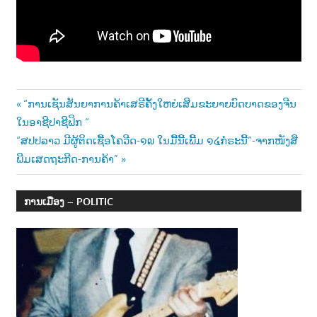
າ
ນ
Post
Previous
“ການເຊັນສັນຍາການຄ້າເສຣີຄັ້ງໃຫຍ່ເສີມຂະຍາຍບົດບາດຂອງຈີນ
Post:
ໃນອາຊີປາຊີຟິກ “
navigation
Next
“ສປປລາວ ມີຜູ້ຕິດເຊື້ອໂຄວີດ-໑໙ ໃນມື້ນີ້ເພີ້ມ ໑໔ກໍຣະນີ້”-ຈາກໜັງສື
Post:
ພີມເສດຖະກີດ-ການຄ້າ”
ການເມືອງ – POLITIC