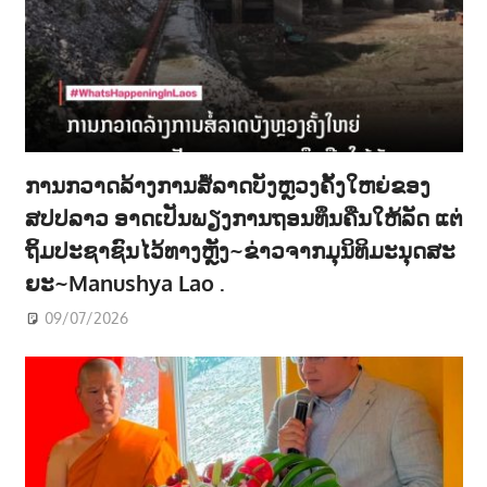
ການກວາດລ້າງການສໍ້ລາດບັງຫຼວງຄັ້ງໃຫຍ່ຂອງ
ສປປລາວ ອາດເປັນພຽງການຖອນທຶນຄືນໃຫ້ລັດ ແຕ່
ຖິ້ມປະຊາຊົນໄວ້ທາງຫຼັງ~ຂ່າວຈາກມຸນິທິມະນຸດສະ
ຍະ~Manushya Lao .
09/07/2026