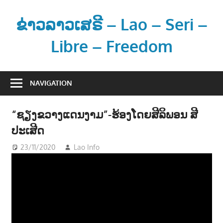
Skip
to
ຂ່າວລາວເສຣີ – Lao – Seri –
content
Libre – Freedom
ຂ່
າ
NAVIGATION
ວ
ແ
“ຊຽງຂວາງແດນງາມ”-ຮ້ອງໂດຍສີລິພອນ ສີ
ລ
ປະເສີດ
ະ
ຂໍ້
23/11/2020
Lao Info
ດົນຕຣີ - MUSIC
ມູ
ນ
ຂ່
າ
ວ
ສ