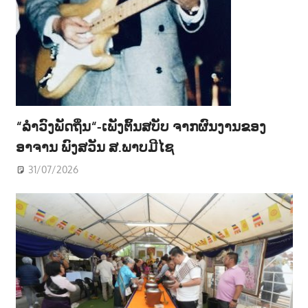
“ລຳວົງພັດຖິ່ນ“-ເພັງຕົ້ນສບັບ ຈາກຜົນງານຂອງ
ອາຈານ ພົງສວັນ ສ.ພາບມີໄຊ
31/07/2026