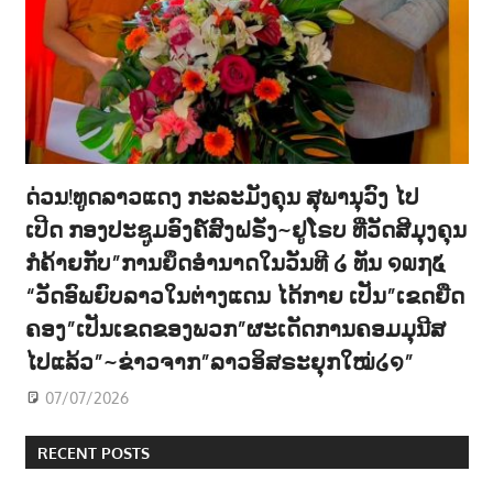
ດ່ວນ!ທູດລາວແດງ ກະລະມັງຄຸນ ສຸພານຸວົງ ໄປ
ເປີດ ກອງປະຊູມອົງຄ໌ສົງຝຣັ່ງ~ຢູໂຣບ ທີ່ວັດສີມຸງຄຸນ
ກໍຄ້າຍກັບ”ການຍຶດອຳນາດໃນວັນທີ ໒ ທັນ ໑໙໗໕
“ວັດອົພຍົບລາວໃນຕ່າງແດນ ໄດ້ກາຍ ເປັນ”ເຂດຍືດ
ຄອງ”ເປັນເຂດຂອງພວກ”ຜະເດັດການຄອມມຸນີສ
ໄປແລ້ວ”~ຂ່າວຈາກ”ລາວອິສຣະຍຸກໃໝ່໒໑”
07/07/2026
RECENT POSTS