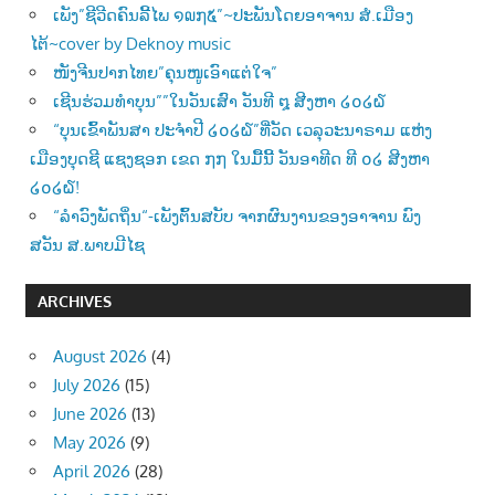
ເພັງ”ຊີວີດຄົນລີ້ໄພ ໑໙໗໕”~ປະພັນໂດຍອາຈານ ສໍ.ເມືອງ
ໄຕ້~cover by Deknoy music
ໜັງຈີນປາກໄທຍ”ຄຸນໜູເອົາແຕ່ໃຈ”
ເຊີນຮ່ວມທຳບຸນ””ໃນວັນເສົາ ວັນທີ ໘ ສີງຫາ ໒໐໒໖
“ບຸນເຂົ້າພັນສາ ປະຈຳປີ ໒໐໒໖”ທີ່ວັດ ເວລຸວະນາຣາມ ແຫ່ງ
ເມືອງບຸດຊີ ແຊງຊອກ ເຂດ ໗໗ ໃນມື້ນີ້ ວັນອາທີດ ທີ ໐໒ ສີງຫາ
໒໐໒໖!
“ລຳວົງພັດຖິ່ນ“-ເພັງຕົ້ນສບັບ ຈາກຜົນງານຂອງອາຈານ ພົງ
ສວັນ ສ.ພາບມີໄຊ
ARCHIVES
August 2026
(4)
July 2026
(15)
June 2026
(13)
May 2026
(9)
April 2026
(28)