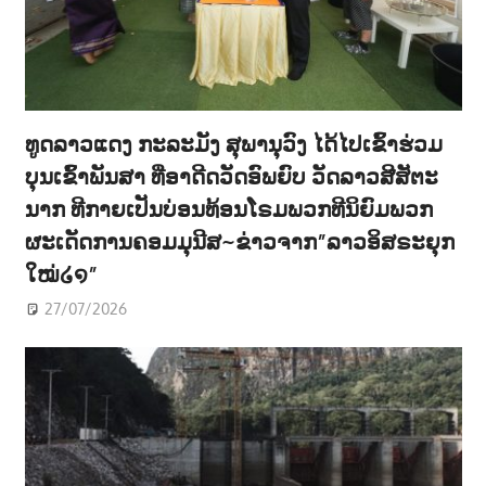
ທູດລາວແດງ ກະລະມັງ ສຸພານຸວົງ ໄດ້ໄປເຂົ້າຮ່ວມ
ບຸນເຂົ້າພັນສາ ທີ່ອາດີດວັດອົພຍົບ ວັດລາວສີສັຕະ
ນາກ ທີກາຍເປັນບ່ອນທ້ອນໂຣມພວກທີນິຍົມພວກ
ຜະເດັດການຄອມມຸນີສ~ຂ່າວຈາກ”ລາວອິສຣະຍຸກ
ໃໝ່໒໑”
27/07/2026