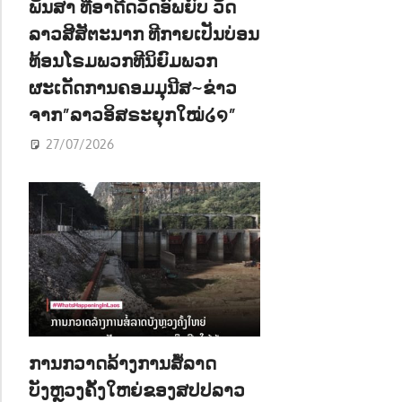
ພັນສາ ທີ່ອາດີດວັດອົພຍົບ ວັດ
ລາວສີສັຕະນາກ ທີກາຍເປັນບ່ອນ
ທ້ອນໂຣມພວກທີນິຍົມພວກ
ຜະເດັດການຄອມມຸນີສ~ຂ່າວ
ຈາກ”ລາວອິສຣະຍຸກໃໝ່໒໑”
27/07/2026
ການກວາດລ້າງການສໍ້ລາດ
ບັງຫຼວງຄັ້ງໃຫຍ່ຂອງສປປລາວ