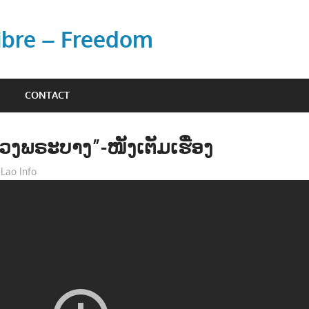
Libre – Freedom
CONTACT
ວງພຣະບາງ”-ໜັງເຕັມເຮື່ອງ
Lao Info
ບັນເທີງ - ENTERTAINMENT