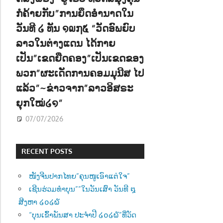
ກໍຄ້າຍກັບ”ການຍຶດອຳນາດໃນ
ວັນທີ ໒ ທັນ ໑໙໗໕ “ວັດອົພຍົບ
ລາວໃນຕ່າງແດນ ໄດ້ກາຍ
ເປັນ”ເຂດຍືດຄອງ”ເປັນເຂດຂອງ
ພວກ”ຜະເດັດການຄອມມຸນີສ ໄປ
ແລ້ວ”~ຂ່າວຈາກ”ລາວອິສຣະ
ຍຸກໃໝ່໒໑”
07/07/2026
RECENT POSTS
ໜັງຈີນປາກໄທຍ”ຄຸນໜູເອົາແຕ່ໃຈ”
ເຊີນຮ່ວມທຳບຸນ””ໃນວັນເສົາ ວັນທີ ໘
ສີງຫາ ໒໐໒໖
“ບຸນເຂົ້າພັນສາ ປະຈຳປີ ໒໐໒໖”ທີ່ວັດ