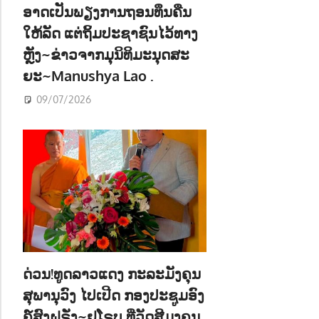
ອາດເປັນພຽງການຖອນທຶນຄືນ
ໃຫ້ລັດ ແຕ່ຖິ້ມປະຊາຊົນໄວ້ທາງ
ຫຼັງ~ຂ່າວຈາກມຸນິທິມະນຸດສະ
ຍະ~Manushya Lao .
09/07/2026
ດ່ວນ!ທູດລາວແດງ ກະລະມັງຄຸນ
ສຸພານຸວົງ ໄປເປີດ ກອງປະຊູມອົງ
ຄ໌ສົງຝຣັ່ງ~ຢູໂຣບ ທີ່ວັດສີມຸງຄຸນ