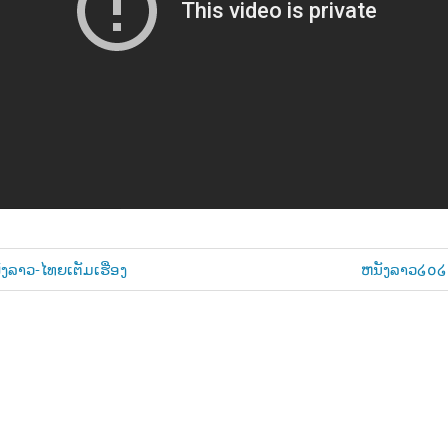
Next
ັງລາວ-ໄທຍເຕັມເຮື່ອງ
ຫນັງລາວ໒໐໒໐ 
Post:
n