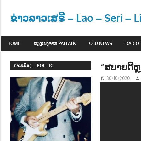
Skip
to
ຂ່າວລາວເສຣີ – Lao – Seri – 
content
ຂ່
າ
HOME
ສຽງເພງຈາກ PALTALK
OLD NEWS
RADIO
ວ
ແ
ລ
“ສບາຍດີຫຼ
ການເມືອງ – POLITIC
ະ
30/10/2020
ຂໍ້
ມູ
ນ
ຂ່
າ
ວ
ສ
າ