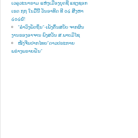
ເວລຸວະນາຣາມ ແຫ່ງເມືອງບຸດຊີ ແຊງຊອກ
ເຂດ ໗໗ ໃນມື້ນີ້ ວັນອາທີດ ທີ ໐໒ ສີງຫາ
໒໐໒໖!
“ລຳວົງພັດຖິ່ນ“-ເພັງຕົ້ນສບັບ ຈາກຜົນ
ງານຂອງອາຈານ ພົງສວັນ ສ.ພາບມີໄຊ
ໜັງຈີນປາກໄທຍ”ດາວປຣະກາຍ
ພຣ່າງພຣາຍຝັນ”