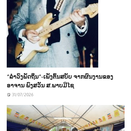
“ລຳວົງພັດຖິ່ນ“-ເພັງຕົ້ນສບັບ ຈາກຜົນງານຂອງ
ອາຈານ ພົງສວັນ ສ.ພາບມີໄຊ
31/07/2026