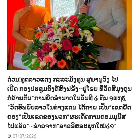
ດ່ວນ!ທູດລາວແດງ ກະລະມັງຄຸນ ສຸພານຸວົງ ໄປ
ເປີດ ກອງປະຊູມອົງຄ໌ສົງຝຣັ່ງ~ຢູໂຣບ ທີ່ວັດສີມຸງຄຸນ
ກໍຄ້າຍກັບ”ການຍຶດອຳນາດໃນວັນທີ ໒ ທັນ ໑໙໗໕
“ວັດອົພຍົບລາວໃນຕ່າງແດນ ໄດ້ກາຍ ເປັນ”ເຂດຍືດ
ຄອງ”ເປັນເຂດຂອງພວກ”ຜະເດັດການຄອມມຸນີສ
ໄປແລ້ວ”~ຂ່າວຈາກ”ລາວອິສຣະຍຸກໃໝ່໒໑”
07/07/2026