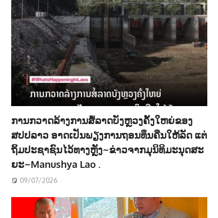
ການກວາດລ້າງການສໍ້ລາດບັງຫຼວງຄັ້ງໃຫຍ່ຂອງ
ສປປລາວ ອາດເປັນພຽງການຖອນທຶນຄືນໃຫ້ລັດ ແຕ່
ຖິ້ມປະຊາຊົນໄວ້ທາງຫຼັງ~ຂ່າວຈາກມຸນິທິມະນຸດສະ
ຍະ~Manushya Lao .
09/07/2026