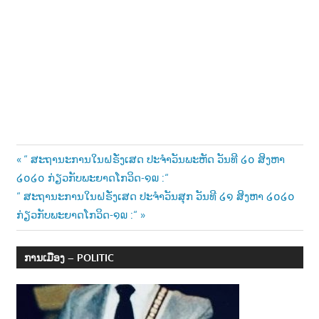
າ
ນ
Post
Previous
“ ສະຖານະການໃນຝຣັ່ງເສດ ປະຈຳວັນພະຫັດ ວັນທີ ໒໐ ສິງຫາ
Post:
໒໐໒໐ ກ່ຽວກັບພະຍາດໂກວິດ-໑໙ :“
navigation
Next
“ ສະຖານະການໃນຝຣັ່ງເສດ ປະຈຳວັນສຸກ ວັນທີ ໒໑ ສິງຫາ ໒໐໒໐
Post:
ກ່ຽວກັບພະຍາດໂກວິດ-໑໙ :“
ການເມືອງ – POLITIC