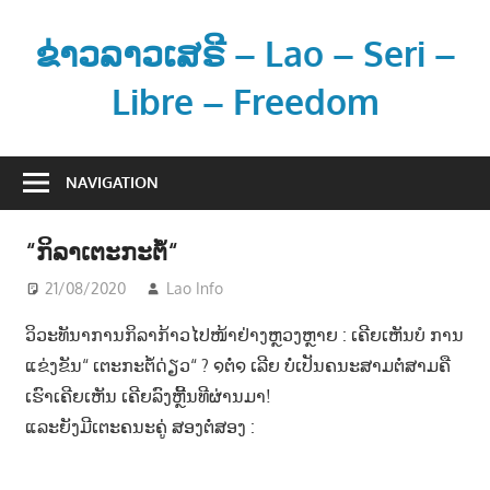
Skip
to
ຂ່າວລາວເສຣີ – Lao – Seri –
content
Libre – Freedom
ຂ່
າ
NAVIGATION
ວ
ແ
“ກິລາເຕະກະຕໍ້“
ລ
ະ
21/08/2020
Lao Info
ກິລາ - SPORT
ຂໍ້
ວິວະທັນາການກິລາກ້າວໄປໜ້າຢ່າງຫຼວງຫຼາຍ : ເຄີຍເຫັນບໍ ການ
ມູ
ແຂ່ງຂັນ“ ເຕະກະຕໍ້ດ່ຽວ“ ? ໑ຕໍ່໑ ເລີຍ ບໍ່ເປັນຄນະສາມຕໍ່ສາມຄື
ນ
ເຮົາເຄີຍເຫັນ ເຄີຍລົງຫຼີ້ນທີຜ່ານມາ!
ຂ່
ແລະຍັງມີເຕະຄນະຄູ່ ສອງຕໍ່ສອງ :
າ
ວ
ສ