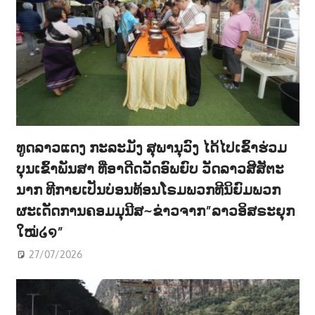
ທູດລາວແດງ ກະລະມັງ ສຸພານຸວົງ ໄດ້ໄປເຂົ້າຮ່ວມ
ບຸນເຂົ້າພັນສາ ທີ່ອາດີດວັດອົພຍົບ ວັດລາວສີສັຕະ
ນາກ ທີກາຍເປັນບ່ອນທ້ອນໂຣມພວກທີນິຍົມພວກ
ຜະເດັດການຄອມມຸນີສ~ຂ່າວຈາກ”ລາວອິສຣະຍຸກ
ໃໝ່໒໑”
27/07/2026