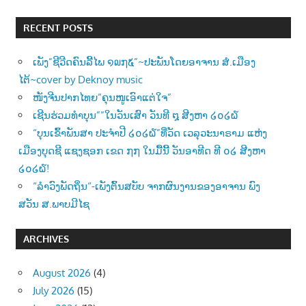
RECENT POSTS
ເພັງ”ຊີວີດຄົນລີ້ໄພ ໑໙໗໕”~ປະພັນໂດຍອາຈານ ສໍ.ເມືອງ
ໄຕ້~cover by Deknoy music
ໜັງຈີນປາກໄທຍ”ຄຸນໜູເອົາແຕ່ໃຈ”
ເຊີນຮ່ວມທຳບຸນ””ໃນວັນເສົາ ວັນທີ ໘ ສີງຫາ ໒໐໒໖
“ບຸນເຂົ້າພັນສາ ປະຈຳປີ ໒໐໒໖”ທີ່ວັດ ເວລຸວະນາຣາມ ແຫ່ງ
ເມືອງບຸດຊີ ແຊງຊອກ ເຂດ ໗໗ ໃນມື້ນີ້ ວັນອາທີດ ທີ ໐໒ ສີງຫາ
໒໐໒໖!
“ລຳວົງພັດຖິ່ນ“-ເພັງຕົ້ນສບັບ ຈາກຜົນງານຂອງອາຈານ ພົງ
ສວັນ ສ.ພາບມີໄຊ
ARCHIVES
August 2026
(4)
July 2026
(15)