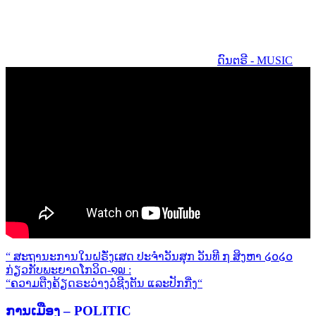
ດົນຕຣີ - MUSIC
Post
Previous
“ ສະຖານະການໃນຝຣັ່ງເສດ ປະຈຳວັນສຸກ ວັນທີ ໗ ສິງຫາ ໒໐໒໐
Post:
ກ່ຽວກັບພະຍາດໂກວິດ-໑໙ :
navigation
Next
“ຄວາມຕືງຄ້ຽດຣະວ່າງວໍຊີງຕັນ ແລະປັກກີ່ງ“
Post:
ການເມືອງ – POLITIC