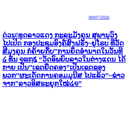
09/07/2026
ດ່ວນ!ທູດລາວແດງ ກະລະມັງຄຸນ ສຸພານຸວົງ
ໄປເປີດ ກອງປະຊູມອົງຄ໌ສົງຝຣັ່ງ~ຢູໂຣບ ທີ່ວັດ
ສີມຸງຄຸນ ກໍຄ້າຍກັບ”ການຍຶດອຳນາດໃນວັນທີ
໒ ທັນ ໑໙໗໕ “ວັດອົພຍົບລາວໃນຕ່າງແດນ ໄດ້
ກາຍ ເປັນ”ເຂດຍືດຄອງ”ເປັນເຂດຂອງ
ພວກ”ຜະເດັດການຄອມມຸນີສ ໄປແລ້ວ”~ຂ່າວ
ຈາກ”ລາວອິສຣະຍຸກໃໝ່໒໑”