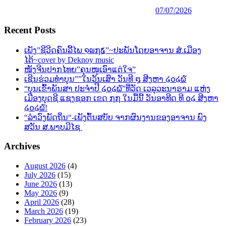
07/07/2026
Recent Posts
ເພັງ”ຊີວີດຄົນລີ້ໄພ ໑໙໗໕”~ປະພັນໂດຍອາຈານ ສໍ.ເມືອງ
ໄຕ້~cover by Deknoy music
ໜັງຈີນປາກໄທຍ”ຄຸນໜູເອົາແຕ່ໃຈ”
ເຊີນຮ່ວມທຳບຸນ””ໃນວັນເສົາ ວັນທີ ໘ ສີງຫາ ໒໐໒໖
“ບຸນເຂົ້າພັນສາ ປະຈຳປີ ໒໐໒໖”ທີ່ວັດ ເວລຸວະນາຣາມ ແຫ່ງ
ເມືອງບຸດຊີ ແຊງຊອກ ເຂດ ໗໗ ໃນມື້ນີ້ ວັນອາທີດ ທີ ໐໒ ສີງຫາ
໒໐໒໖!
“ລຳວົງພັດຖິ່ນ“-ເພັງຕົ້ນສບັບ ຈາກຜົນງານຂອງອາຈານ ພົງ
ສວັນ ສ.ພາບມີໄຊ
Archives
August 2026
(4)
July 2026
(15)
June 2026
(13)
May 2026
(9)
April 2026
(28)
March 2026
(19)
February 2026
(23)