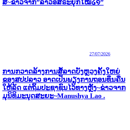
ສ~ຂ່າວຈາກ”ລາວອິສຣະຍຸກໃໝ່໒໑”
27/07/2026
ການກວາດລ້າງການສໍ້ລາດບັງຫຼວງຄັ້ງໃຫຍ່
ຂອງສປປລາວ ອາດເປັນພຽງການຖອນທຶນຄືນ
ໃຫ້ລັດ ແຕ່ຖິ້ມປະຊາຊົນໄວ້ທາງຫຼັງ~ຂ່າວຈາກ
ມຸນິທິມະນຸດສະຍະ~Manushya Lao .