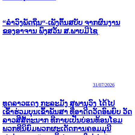
“ລຳວົງພັດຖິ່ນ“-ເພັງຕົ້ນສບັບ ຈາກຜົນງານ
ຂອງອາຈານ ພົງສວັນ ສ.ພາບມີໄຊ
31/07/2026
ທູດລາວແດງ ກະລະມັງ ສຸພານຸວົງ ໄດ້ໄປ
ເຂົ້າຮ່ວມບຸນເຂົ້າພັນສາ ທີ່ອາດີດວັດອົພຍົບ ວັດ
ລາວສີສັຕະນາກ ທີກາຍເປັນບ່ອນທ້ອນໂຣມ
ພວກທີນິຍົມພວກຜະເດັດການຄອມມຸນີ