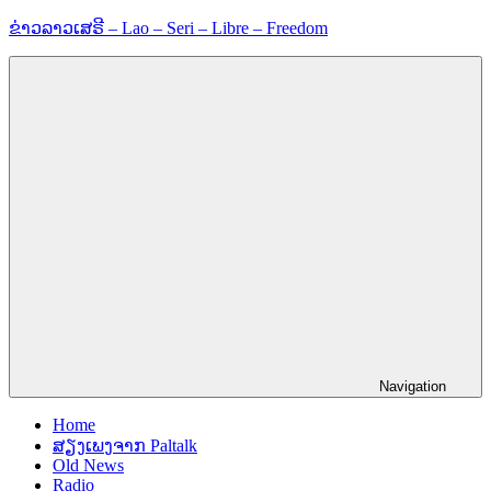
Skip
ຂ່າວລາວເສຣີ – Lao – Seri – Libre – Freedom
to
content
ຂ່
າ
ວ
ແ
ລ
ະ
ຂໍ້
ມູ
ນ
ຂ່
າ
ວ
ສ
າ
ນ
Navigation
Home
ສຽງເພງຈາກ Paltalk
Old News
Radio