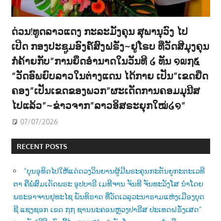
ດ່ວນ!ທູດລາວແດງ ກະລະມັງຄຸນ ສຸພານຸວົງ ໄປ
ເປີດ ກອງປະຊູມອົງຄ໌ສົງຝຣັ່ງ~ຢູໂຣບ ທີ່ວັດສີມຸງຄຸນ
ກໍຄ້າຍກັບ”ການຍຶດອຳນາດໃນວັນທີ ໒ ທັນ ໑໙໗໕
“ວັດອົພຍົບລາວໃນຕ່າງແດນ ໄດ້ກາຍ ເປັນ”ເຂດຍືດ
ຄອງ”ເປັນເຂດຂອງພວກ”ຜະເດັດການຄອມມຸນີສ
ໄປແລ້ວ”~ຂ່າວຈາກ”ລາວອິສຣະຍຸກໃໝ່໒໑”
07/07/2026
RECENT POSTS
“ບຸນອຸທິດໄປໃຫ້ແດ່ດວງວິນຍານຜູ້ມີພຣະຄຸນກະຕັນຍູກະຕະເວທີ
ຕາ ຄືພໍ່ສົມເດັດພຣະ ອຸປບາຣີ ເມທີຈານ ຈັນທີ ຈັນທະວັງໂສ ນຳໂດຍ
ພຣະອາຈານຢຸທະໄຊ ພັນທິຣາດ ທີ່ວັດເວລຸວະນາຣາມແຫ່ງເມືອງບຸດ
ຊີ ແຊງຊອກ ເຂດ ໗໗ ຊານນະຄອນຫຼວງປາຣີສ ປະເທດຝຣັ່ງເສດ”