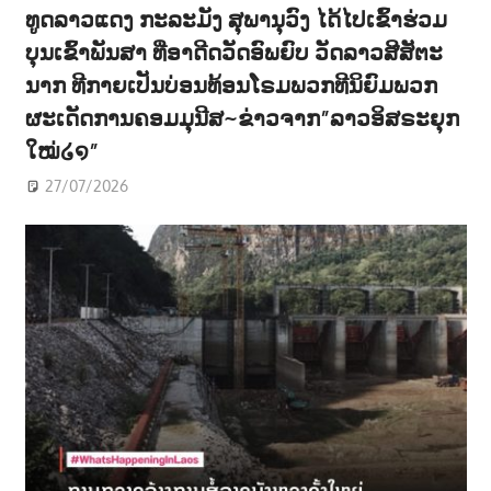
ທູດລາວແດງ ກະລະມັງ ສຸພານຸວົງ ໄດ້ໄປເຂົ້າຮ່ວມ
ບຸນເຂົ້າພັນສາ ທີ່ອາດີດວັດອົພຍົບ ວັດລາວສີສັຕະ
ນາກ ທີກາຍເປັນບ່ອນທ້ອນໂຣມພວກທີນິຍົມພວກ
ຜະເດັດການຄອມມຸນີສ~ຂ່າວຈາກ”ລາວອິສຣະຍຸກ
ໃໝ່໒໑”
27/07/2026