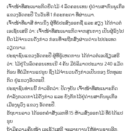
ເຈົ້າ​ໜ້າ​ທີ່​ສະ​ເພາະ​ກິດຢຶດ​ໄມ້ 4 ລົດ​ຄອນ​ເທນ ຢູ່​ດ່ານສາ​ກົນ​ພູ​ເກືອ
າ
ນ
ແຂວງ​ອັດ​ຕະ​ປື ໃນ​ວັນ​ທີ 1 ກໍ​ຣະ​ກະ​ດາ ທີ່​ຜ່ານ​ມາ.
ເຈົ້າ​ໜ້າ​ທີ່​ພາ​ສີ ທ່ານ​ນຶ່ງ ຜູ້​ທີ່ບໍ່​ປະ​ສົງ​ອອກ​ຊື່ ແລະ ສຽງ ໄດ້​ກ່າວ​ຕໍ່​
ເອ​ເຊັຍ​ເສ​ຣີ ວ່າ: ເຈົ້າ​ໜ້າ​ທີ່​ສະ​ເພາະ​ກິດ​ຈາກສູນ​ກາງ ເປັນ​ຜູ້​ລົງ​ໄປ​
ຢຶດໄມ້​ຈຳ​ນວນ​ດັ່ງ​ກ່າວ ກ່ອນ​ທີ່​ຈະ​ຖືກ​ສົ່ງ​ຜ່ານ​ດ່ານ​ໄປ​ປະ​ເທດ​
ວຽດ​ນາມ.
ປະ​ຊາ​ຊົນແຂວງ​ອັດ​ຕະ​ປື ຜູ້​ທີ່​ຮູ້​ເຫດ​ການ ໄດ້​ກ່າ​ວ​ຕໍ່​ເອ​ເຊັຽ​ເສ​ຣີ
ວ່າ: ​ໄມ້ຢູ່​ໃນລົດ​ຄອນ​ເທນ​ເນີ 4 ຄັນ ມີ​ບໍ​ລິ​ມາດປະ​ມານ 240 ແມັດ​
ກ້ອນ ທີ່ບໍ່​ມີ​ການ​ແປ​ຮູບ ຊຶ່ງໄມ້​ຈຳ​ນວນ​ດັ່ງ​ກ່າວ​ເປັນ​ຂອງ ນັກ​ທຸ​ລະ​
ກິດ ຢູ່​ແຂວງ​ອັດ​ຕະ​ປື.
ປະ​ຊາ​ຊົນ​ທ່ານນີ້ ກ່າວ​ອີກວ່າ: ປັດ​ຈຸ​ບັນ ເຈົ້າ​ໜ້າທີ່​ສະ​ເພາະ​ກິດ ​
ກຳ​ລັງ​ກວດ​ກາ​ໄມ້​ດັ່ງ​ກ່າວ ແລະ ຍັງກັກ​ໄວ້​ຢູ່​ດ່ານ​ສາ​ກົນພູ​ເກືອ
ເມືອງ​ພູວົງ ແຂວງ ອັດ​ຕະ​ປື.
ຣັ​ຖ​ບານລາວ ໄດ້​ອອກຄຳ​ສັ່ງ​ເລກ​ທີ 15 ຫ້າມ​ສົ່ງ​ອອກ​ໄມ້ ທີ່ບໍ່​ໄດ້​ແປ​
ຮູບ
ຖ້າ​ມີຄວາມ​ຄືບ​ໜ້າ ເອ​ເຊັຽ​ເສ​ຣີ ຈະລາຍ​ງານໃຫ້​ທ່ານຊາບ​ອີກ.