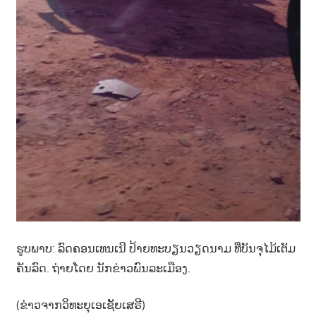
ຮູບພາບ: ລົດ​ຄອນ​ເທນ​ເນີ ປ້າຍ​ທະ​ບຽນ​ວຽດ​ນາມ ທີ່​ບັນຈຸ​ໄມ້​ເຕັມ​
ຄັນ​ລົດ. ຖ່າຍ​ໂດຍ ນັກ​ຂ່າວ​ພົນ​ລະ​ເມືອງ.
(ຂ່າວຈາກວິທະຍຸເອເຊັຍເສຣີ)