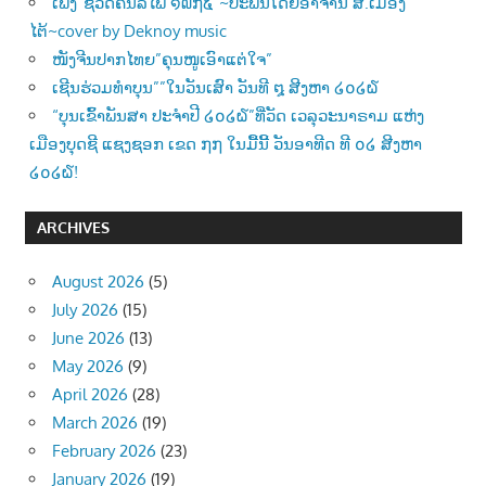
ເພັງ”ຊີວີດຄົນລີ້ໄພ ໑໙໗໕”~ປະພັນໂດຍອາຈານ ສໍ.ເມືອງ
ໄຕ້~cover by Deknoy music
ໜັງຈີນປາກໄທຍ”ຄຸນໜູເອົາແຕ່ໃຈ”
ເຊີນຮ່ວມທຳບຸນ””ໃນວັນເສົາ ວັນທີ ໘ ສີງຫາ ໒໐໒໖
“ບຸນເຂົ້າພັນສາ ປະຈຳປີ ໒໐໒໖”ທີ່ວັດ ເວລຸວະນາຣາມ ແຫ່ງ
ເມືອງບຸດຊີ ແຊງຊອກ ເຂດ ໗໗ ໃນມື້ນີ້ ວັນອາທີດ ທີ ໐໒ ສີງຫາ
໒໐໒໖!
ARCHIVES
August 2026
(5)
July 2026
(15)
June 2026
(13)
May 2026
(9)
April 2026
(28)
March 2026
(19)
February 2026
(23)
January 2026
(19)