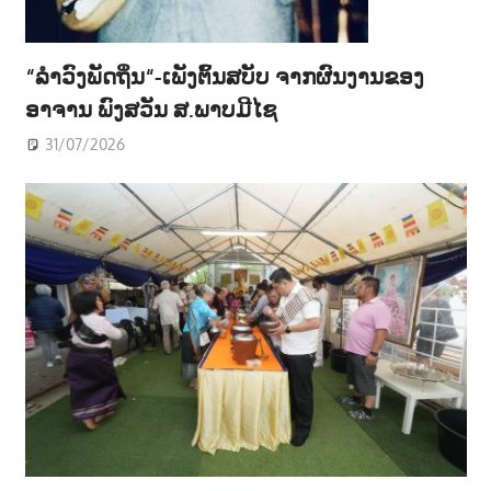
“ລຳວົງພັດຖິ່ນ“-ເພັງຕົ້ນສບັບ ຈາກຜົນງານຂອງ
ອາຈານ ພົງສວັນ ສ.ພາບມີໄຊ
31/07/2026