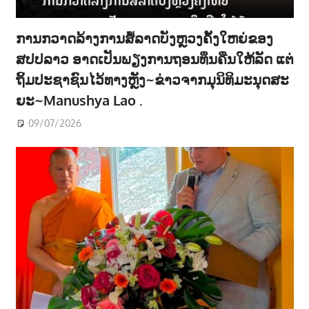
ການກວາດລ້າງການສໍ້ລາດບັງຫຼວງຄັ້ງໃຫຍ່ຂອງ
ສປປລາວ ອາດເປັນພຽງການຖອນທຶນຄືນໃຫ້ລັດ ແຕ່
ຖິ້ມປະຊາຊົນໄວ້ທາງຫຼັງ~ຂ່າວຈາກມຸນິທິມະນຸດສະ
ຍະ~Manushya Lao .
09/07/2026