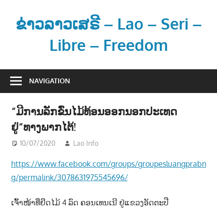
Skip
to
ຂ່າວລາວເສຣີ – Lao – Seri –
content
Libre – Freedom
ຂ່
າ
NAVIGATION
ວ
ແ
“ມີການລັກຂົ່ນໄມ້ທ້ອນອອກນອກປະເທດ
ລ
ຢູ່“ທາງພາກໄຕ້!
ະ
ຂໍ້
10/07/2020
Lao Info
ຂ່າວ - NEWS
ມູ
https://www.facebook.com/groups/groupesluangprabn
ນ
g/permalink/3078631975545696/
ຂ່
າ
ເຈົ້າ​ໜ້າ​ທີ່​ຢຶດ​ໄມ້ 4 ລົດ ຄອນ​ເທນ​ເນີ ຢູ່​ແຂວງ​ອັດ​ຕະ​ປື
ວ
ສ