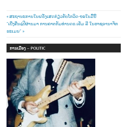
Post
Previous
ສະຖານະການໃນຝຣັ່ງເສດກ່ຽວກັບໂກວິດ-໑໙ໃນມື້ນີ້
Next
Post:
“ເບີ່ງຄືນ໔ປີຜ່ານມາ ການຄາຕກັມທ່ານດຣ.ເຄັມ ລີ ໃນຮາຊອານາຈັກ
navigation
Post:
ຂະເມນ“
ການເມືອງ – POLITIC