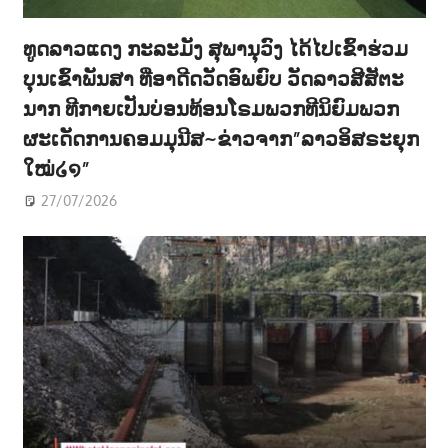
ທູດລາວແດງ ກະລະມັງ ສຸພານຸວົງ ໄດ້ໄປເຂົ້າຮ່ວມ
ບຸນເຂົ້າພັນສາ ທີ່ອາດີດວັດອົພຍົບ ວັດລາວສີສັຕະ
ນາກ ທີກາຍເປັນບ່ອນທ້ອນໂຣມພວກທີນິຍົມພວກ
ຜະເດັດການຄອມມຸນີສ~ຂ່າວຈາກ”ລາວອິສຣະຍຸກ
ໃໝ່໒໑”
27/07/2026