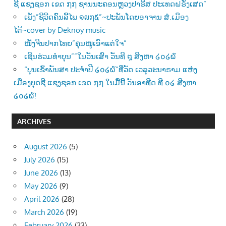
ຊີ ແຊງຊອກ ເຂດ ໗໗ ຊານນະຄອນຫຼວງປາຣີສ ປະເທດຝຣັ່ງເສດ”
ເພັງ”ຊີວີດຄົນລີ້ໄພ ໑໙໗໕”~ປະພັນໂດຍອາຈານ ສໍ.ເມືອງ
ໄຕ້~cover by Deknoy music
ໜັງຈີນປາກໄທຍ”ຄຸນໜູເອົາແຕ່ໃຈ”
ເຊີນຮ່ວມທຳບຸນ””ໃນວັນເສົາ ວັນທີ ໘ ສີງຫາ ໒໐໒໖
“ບຸນເຂົ້າພັນສາ ປະຈຳປີ ໒໐໒໖”ທີ່ວັດ ເວລຸວະນາຣາມ ແຫ່ງ
ເມືອງບຸດຊີ ແຊງຊອກ ເຂດ ໗໗ ໃນມື້ນີ້ ວັນອາທີດ ທີ ໐໒ ສີງຫາ
໒໐໒໖!
ARCHIVES
August 2026
(5)
July 2026
(15)
June 2026
(13)
May 2026
(9)
April 2026
(28)
March 2026
(19)
February 2026
(23)