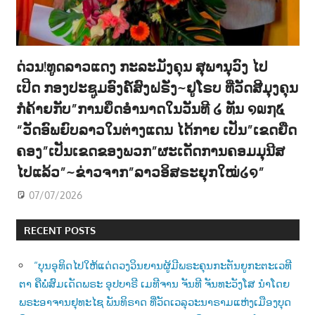
ດ່ວນ!ທູດລາວແດງ ກະລະມັງຄຸນ ສຸພານຸວົງ ໄປ
ເປີດ ກອງປະຊູມອົງຄ໌ສົງຝຣັ່ງ~ຢູໂຣບ ທີ່ວັດສີມຸງຄຸນ
ກໍຄ້າຍກັບ”ການຍຶດອຳນາດໃນວັນທີ ໒ ທັນ ໑໙໗໕
“ວັດອົພຍົບລາວໃນຕ່າງແດນ ໄດ້ກາຍ ເປັນ”ເຂດຍືດ
ຄອງ”ເປັນເຂດຂອງພວກ”ຜະເດັດການຄອມມຸນີສ
ໄປແລ້ວ”~ຂ່າວຈາກ”ລາວອິສຣະຍຸກໃໝ່໒໑”
07/07/2026
RECENT POSTS
“ບຸນອຸທິດໄປໃຫ້ແດ່ດວງວິນຍານຜູ້ມີພຣະຄຸນກະຕັນຍູກະຕະເວທີ
ຕາ ຄືພໍ່ສົມເດັດພຣະ ອຸປບາຣີ ເມທີຈານ ຈັນທີ ຈັນທະວັງໂສ ນຳໂດຍ
ພຣະອາຈານຢຸທະໄຊ ພັນທິຣາດ ທີ່ວັດເວລຸວະນາຣາມແຫ່ງເມືອງບຸດ