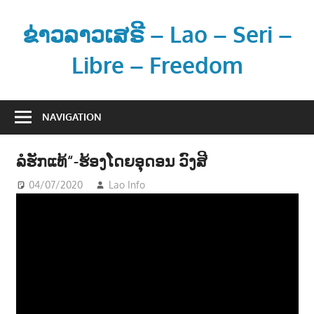
Skip
to
ຂ່າວລາວເສຣີ – Lao – Seri –
content
Libre – Freedom
ຂ່
າ
NAVIGATION
ວ
ແ
ລໍຮັກແທ້“-ຮ້ອງໂດຍອຸດອນ ວົງສີ
ລ
ະ
04/07/2020
Lao Info
ດົນຕຣີ - MUSIC
ຂໍ້
ມູ
ນ
ຂ່
າ
ວ
ສ