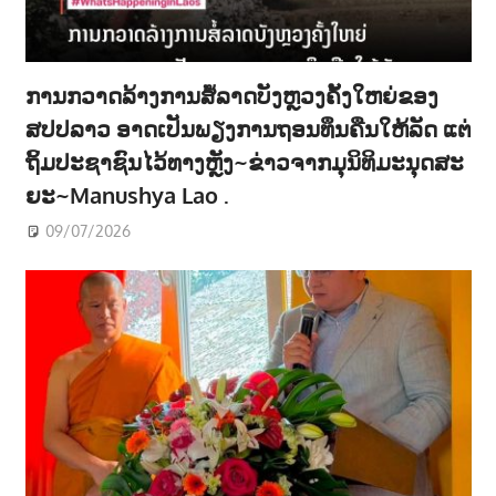
ການກວາດລ້າງການສໍ້ລາດບັງຫຼວງຄັ້ງໃຫຍ່ຂອງ
ສປປລາວ ອາດເປັນພຽງການຖອນທຶນຄືນໃຫ້ລັດ ແຕ່
ຖິ້ມປະຊາຊົນໄວ້ທາງຫຼັງ~ຂ່າວຈາກມຸນິທິມະນຸດສະ
ຍະ~Manushya Lao .
09/07/2026