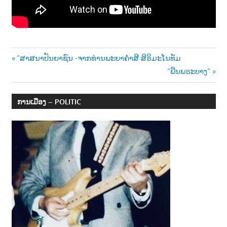
າ
ນ
Post
Previous
“ສາສນາປັນຍາຊົນ -ຈາກທ່ານພະຍາຄຳສີ ສິຣິມະໂນທັມ
Post:
Next
“ພືນພຣະບາງ“
navigation
Post:
ການເມືອງ – POLITIC