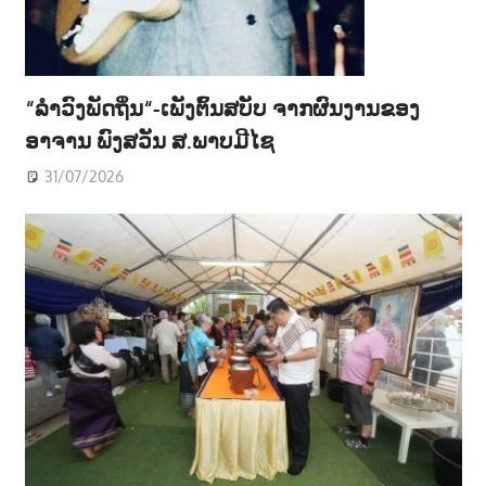
“ລຳວົງພັດຖິ່ນ“-ເພັງຕົ້ນສບັບ ຈາກຜົນງານຂອງ
ອາຈານ ພົງສວັນ ສ.ພາບມີໄຊ
31/07/2026